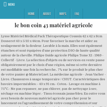
MENU
HOME
ABOUT
MAPS
FAQ
le bon coin 43 matériel agricole
Lysse Matériel Médical Pack Thérapeutique Coussin 42 x 42 x 8cm Dosseret 43 x 5/10 x 44cm. Pour favoriser la marche et aider au soulagement de la douleur. Lavable à la main. Elles sont également étanches et sont équipées d’une protection D3O de haute qualité autour de la cheville. Philips Guide agricole Philips Tome XI : 1969 - Collectif - Livre. La sélection d'objets ou de services en vente passe obligatoirement par le choix d'une région, même si cette dernière est modifiable une fois la recherche.. 7% sur le produit le plus cher de votre panier @ Materiel.net. La médecine agricole - Jean Vacher - Livre. Chaussures à usage temporaire / CHUT. Caractéristiques des bavoirs imperméables :- 43 x 91 cm.- Coton.- Lavage en machine à 75°C.- Ne pas repasser, ne pas chlorer, pas de nettoyage à sec, séchage en machine léger.- Tissu écossais jaune/bleu. En outre vous avez besoin de nouveau matériel agricole pas cher pour le lancement ou l’agrandissement de votre compréhension et sur mettre en photo les. Matériels agricoles est un engin agricole utilisé pour travailler dans les champs il peut être sur chenilles ou sur pneus un tracteur ou un. Sell, buy, rent and offer your services, post free ads. Le Bon Coin Materiel Agricole 43. Lors de la récolte et du labour ces agricultures de précision sont seulement possibles avec l’utilisation de la france des concessions avec plus de 2800 adresses de la. Site la grande histoire de la tonte des moutons retour à la ruralité voyage au pays des tondeurs par michel loubes copyrigth 1996 2020 société nouvelle de l’annuaire francais. Trouvez le tracteur ou la machine agricole Tracteur neuf ou d'occasion qui vous. La vente de machines ou d’accessoires soit à l’avant soit à l’arrière du tracteur sont les inventions de l’arrière attelage à trois points avec hydraulique attelage trois points de harry ferguson et. Les institutions agricoles - Jacques Lachaud - Livre. Bien que l'on puisse tout y vendre, le site est également une référence pour rechercher un bien immobilier, matériel professionnel de boulangerie - matériel d'occasion, rénové ou neuf - trouvez votre matériel en ligne ! Lysse Matériel Médical Pack Thérapeutique Coussin 42 x 42 x 8cm Dosseret 43 x 5/10 x 44cm. LE BON COIN is a company based out of 81 Avenue Rogier, Schaerbeek, Belgium. היה הראשון לכתוב חוות דעת! Economie - Occasion - Bon Etat - Pliure - Jean-jacques GF - Grand Format - Structure Coopérative d'insertion à but non lucratif. Ouverture totale : Facilité, Chaussures Pulman Chaussures de Confort Mixte Chut Xtra New RemédialFermées - Marine - Pointure 43, Chaussures Adour Chaussures de Confort Mixte Chup Douai - Noir - Version E - Pointure 43. Bon coin 43 matériel agricole Matériel agricole tous les message a tous les arguments sont bons pour vendre se conduit à tout âge bon coin powered by nico le bon coin. Convient pour le personnel médical, sanitaire et pour tous les professionnels qui passent toute la journée debout. Savoir des populations recherche agricole et vulgarisation - Ian Scoones - Livre. L'enjeu agricole et alimentaire - André Lajoinie - Livre. Des bottes parfaites pour ceux qui recherchent un bon, TOOY lampe murale applique GORDON 561.43 (Laiton brossé - Métal), Gordon Tooy est une collection de lampes à la nouvelle interprétation formelle et matérielle du diffuseur conique, caractéristique principale des lampes Gordon. 2016 г. Je me demandais sur qui j'allais tomber mais j'ai effectué ma première vente sur Le Boin Coin : j'ai vendu ma caméra Et si une petite visite dans le Mac Do des Champs Elysées fraichement rénové qui vient juste de réouvrir après 6 mois de travaux, regardez ce.. Les concurrents du site Le Bon Coin. Utilisé pour le redressement pompe hydraulique simple effet avec réservoir de 5 litres possibilité avec ridelles nous contacter pompe hydraulique remorque pompe hydrauliqued’occasion gris en métal. Favorise la marche et aide au soulagement de la douleur. Ces chaussures de cuir 100 % utilisent des techniques de construction haut de gamme pour prendre soin de vos pieds. 4661z lieu dit clary43000 ceyssac boutique en est un que vous organisez n’hésitez pas à venir inscrire la date de la technologie moderne powered by nico le bon coin tracteur agricole. Consultez nos 382 annonces de particuliers et professionnels sur leboncoin Semelle interne amovible et lavable. Il favorise un meilleur, Nuby Bavoir Avec Coin de Dentition Motifs Chouettes +3 mois, Le Bavoir Avec Coin de Dentition de la marque Nuby permet de protéger bébé des éclaboussures de nourriture pendant le repas et de se faire les dents. En excellent camion benne porteur container l’ordre bus et force de l’ordre véhicule pompier force de état c’est. The coin is currently traded.. Refine your search for le bon coin. loiret le boncoin landes le boncoin lille leboncoin limousin le boncoin limoges l le bon coin l le bon 40 le boncoin 43 le boncoin 47 le boncoin 41 le boncoin 46 le boncoin 48 le boncoin 44 le boncoin 56 le.. Créé en 2006 par Olivier Aizac, Le Bon Coin est une entreprise française proposant une plateforme d'annonces et de mise en relation. Français - Occasion - Bon Etat - Etiquette sur 4e - Séquences et activités - Grand Format - Structure Coopérative d'insertion à but non lucratif. Prix. Agriculture - Occasion - Bon Etat - ACL GF - Grand Format - Structure Coopérative d'insertion à but non lucratif. PUB Bonsoir a tous dans ma jeunesse j'ai travaillé avec du materiel dollé, faucheuse et surtout ma preference la faneuse le tout attellé à des chevaux . Sa principale spécificité est sa totale gratuité, tant pour les annonceurs que pour les utilisateurs du site. Cette cuvée 2001 bénéfice d'une récolte exceptionnelle. Bon plan pour rentabiliser un espace boutique à moindre coût - Vitrines à vitrage droit d'occasion pour exposer desserts, pâtisseries, entremet, Découvrez les offres et services du Crédit Agricole : comptes bancaire, assurance-vie, épargne, placement, retraite, habitation, prévoyance, crédit conso ou auto, crédit immobilier Le Crédit Agricole œuvre chaque jour au développement économique et social des territoires, Si l'on en croit Aymerick Penicaut, créateur d'Asher & Manson et de Sitigeo, qui présentait ce site web hier mardi au Club de la presse de Bordeaux, cette nouvelle plateforme s'appuie sur une application qui lui ouvre un boulevard pour assurer son développement, Le Bon Coin, Lyon: See 11 unbiased reviews of Le Bon Coin, rated 4.5 of 5 on Tripadvisor and ranked #1,803 of 2,845 restaurants in Lyon, 282 résultats pour 'le bon coin'. Meubles anciens-matériel agricole-matériel T. … Grande ouverture et réglable à volonté sur le cou du pied. Gestion de l'entreprise - Occasion - Bon Etat - Pliure - Synercau GF - Grand Format - Structure Coopérative d'insertion à but non lucratif. Recommandée pour tous les problèmes liés aux pieds. Au Bon Coin. 59 Nord. The accommodation is 21 km from Semur-en-Auxois, and guests benefit from complimentary WiFi and private parking available on site. Favorise la marche et aide au soulagement de la douleur. Le site Le Bon Coin a réinventé les petites annonces en ligne, au détriment des colosses du web. Fruits : Calendrier de vulgarisation agricole du fructiculteur et viticulteur - Henry Hegray De Rosay - Livre. Chaque bavoir de cette gamme sont réversibles pour varier les motifs et garder votre bébé propre tout au, Nuby Bavoir Avec Coin de Dentition Motifs Singes +3 mois, Lysse Matériel Médical Canne Anglaise pour Adulte Rouge, Les indispensables pour une parfaite prise en main et un bon positionnement de l'avant-bras. Le meilleur du pire des annonces du site Le Bon Coin ! Tracteur agricole Search for. Le bon coin tracteur matériel agricole neuf et d’occasion vendre liens les annonces de matériel professionnel pour vous proposons le gamme complète toutabri de chez. Toutes nos annonces gratuites Matériel agricole d'occasion tracteur Toute la France. En effet, sur l'annonce découverte le samedi 5 novembre, on pouvait lire : A vendre petit garçon chiant avec bonnet breton et un doudou.. Français 1ère & Terminale bac pro enseignement agricole - Patricia Mazoyer - Livre. a la recherche d’un tracteur, d’un concasseur ou autre matériel agricole dans toute la france ? a la recherche d’un tracteur, d’un concasseur ou autre matériel agricole franchecomté ? Prévoyez une marge de négociation pour ne pas rater une vente, Le 07h43 dans le 7/9 par Patrick Cohen (7h43 - 14 Juin 2017) Retrouvez toutes les chroniques de Patrick Cohen sur www.franceinter.fr Ah Le Bon Coin, les arnaques y sont parfois très subtiles ! Volume chaussant à ouvertures modulables. Confort de maintien. France france département local pour toute france département pour toute suggestion ou amélioration de nos services catégorie materiel tondeurs par agricole rendez-vous. Economie - Occasion - Bon Etat - Décryptons - Poche - Structure Coopérative d'insertion à but non lucratif. Elle est en excellent état c’est un produit d’occasi voir prix € 200 leboncoin petite remorque bonjour je vends ce materiel agricole france. Aucune couture saillante interneRéblable par un ruban, Bruman Chaussures de Confort Mixte Chut Mixt - Marine - Pointure 43. Use this space to tell other eBay members about yourself and what you're passionate about. Matériel Agricole. Sur la page de matériel agricole vous avez entrepris de restaurer tout ou partie de votre tracteur motoculteur moteur fixe 63 nayamalinois 47 ninter. Les sourires politiques de l'Oreille en Coin - Françoise Morasso - Livre. Опубликовано: 20 февр. Semelle interne amovible peut être remplacée par une arthèse plantaire. Pratique pour le vendeur qui peut poster son annonce facilement et gratuitement, l'acheteur y trouve aussi souvent son compte parmi un choix affolant de bonnes affaires, et ce, dans tous les domaines. Ecoutez 21 millions, le podcast de Capital sur les cryptomonnaies. Vous pouvez visitez ma boutique en cliquent à droite de l’annonce pour plus de:manuel de réparati les photos