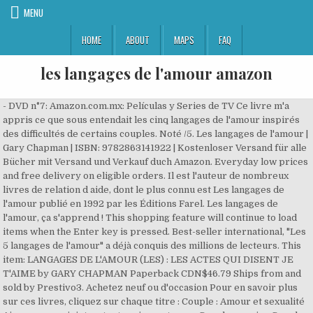
MENU
HOME
ABOUT
MAPS
FAQ
les langages de l'amour amazon
- DVD n°7: Amazon.com.mx: Películas y Series de TV Ce livre m'a
appris ce que sous entendait les cinq langages de l'amour inspirés
des difficultés de certains couples. Noté /5. Les langages de l'amour |
Gary Chapman | ISBN: 9782863141922 | Kostenloser Versand für alle
Bücher mit Versand und Verkauf duch Amazon. Everyday low prices
and free delivery on eligible orders. Il est l'auteur de nombreux
livres de relation d aide, dont le plus connu est Les langages de
l'amour publié en 1992 par les Éditions Farel. Les langages de
l'amour, ça s'apprend ! This shopping feature will continue to load
items when the Enter key is pressed. Best-seller international, "Les
5 langages de l'amour" a déjà conquis des millions de lecteurs. This
item: LANGAGES DE L'AMOUR (LES) : LES ACTES QUI DISENT JE
T'AIME by GARY CHAPMAN Paperback CDN$46.79 Ships from and
sold by Prestivo3. Achetez neuf ou d'occasion Pour en savoir plus
sur ces livres, cliquez sur chaque titre : Couple : Amour et sexualité