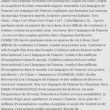
Aimer son conjoint en toutes circonstances Couple en crise Couple
et complices Évoluer ensemble Gagner ensemble Les langages de
l'amour Les langages de l'amour expliqués aux hommes Les saisons
du mariage Toujours mariés, toujours amoureux Enfants : Des
choix… Page 1 of 1 Start over Page 1 of 1 . L'intelligence, le … Après
quelques mois ou années de vie à deux, il est difficile de continuer à
s'aimer comme au premier jour. Au coeur des 5 langages de l'amour
: Le secret des couples qui d by Gary Chapman Hardcover
CDN$17.98 Après quelques mois ou années de vie à deux, il est
difficile de continuer à s'aimer comme au premier jour. Customers
who bought this item also bought. L'édition cadeau du best-seller
international, Les 5 langages de l'amour, vendu à des millions
d'exemplaires dans le monde. L'édition cadeau du best-seller
international, Les 5 langages de l'amour, vendu à des millions
d'exemplaires dans le monde. Les langages de l'amour: Les gestes
qui disent « Je t'aime »: Amazon.ca: CHAPMAN, GARY: Books
Retrouvez Les 5 langages de l'amour et des millions de livres en
stock sur Amazon.fr. Buy Les langages de l'amour by Chapman, Gary
(ISBN: 9782863141922) from Amazon's Book Store. On note
l'importance de l'écoute, l'attention à l'autre et à ses sensibilités, la
volonté d'agir pour améliorer et sauver l'amour. Avec plus de 7
millions d'exemplaires vendus en anglais et ayant été traduit en 40
langues, c'est un best-seller incontesté depuis de …