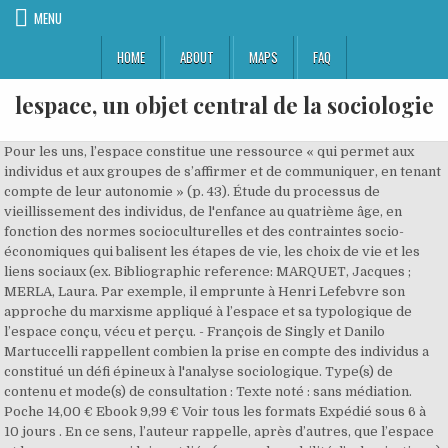
MENU
HOME
ABOUT
MAPS
FAQ
lespace, un objet central de la sociologie
Pour les uns, l’espace constitue une ressource « qui permet aux individus et aux groupes de s’affirmer et de communiquer, en tenant compte de leur autonomie » (p. 43). Étude du processus de vieillissement des individus, de l'enfance au quatrième âge, en fonction des normes socioculturelles et des contraintes socio-économiques qui balisent les étapes de vie, les choix de vie et les liens sociaux (ex. Bibliographic reference: MARQUET, Jacques ; MERLA, Laura. Par exemple, il emprunte à Henri Lefebvre son approche du marxisme appliqué à l’espace et sa typologique de l’espace conçu, vécu et perçu. - François de Singly et Danilo Martuccelli rappellent combien la prise en compte des individus a constitué un défi épineux à l'analyse sociologique. Type(s) de contenu et mode(s) de consultation : Texte noté : sans médiation. Poche 14,00 € Ebook 9,99 € Voir tous les formats Expédié sous 6 à 10 jours . En ce sens, l’auteur rappelle, après d’autres, que l’espace et les processus qui lui sont liés (comme la mobilité, l’urbanisation…) sont un des éléments structurants des rapports sociaux (il parle à ce propos d’« espace relationnel »). Jean Remy, L’espace, un objet central de la sociologie . 9,99 € Télécharger Télécharger. La première idée qui ressort, réside dans le fait que le bâti, dans toute sa matérialité, est d’abord une construction socioculturelle, le produit d’un compromis, avant d’être une construction architecturale. ), Portail de ressources électroniques en sciences humaines et sociales, Vous pouvez commander cet ouvrage sur le site de notre partenaire Decitre, Catalogue des 552 revues. Téléchargement immédiat . Il nous livre sa réponse à travers la généalogie et la synthèse d’une partie de ses travaux et de ses enseignements, le tout en moins de 200 pages. 9,99 € Télécharger Télécharger. L’espace conçu n’est pas le monopole des architectes et urbanistes, il est issu d’un projet, toujours en décalage avec l’espace social « déjà là ». 9,99 € Télécharger. Connaissant son influence sur ladite école, il n’est donc pas étonnant que Georg Simmel soit également mobilisé par l’auteur à plusieurs reprises. L’espace est un concept géographique qui n’est pas réservé aux seuls géographes. ), 2006, Penser et faire la géographie sociale. REMY Jean, 2015, L’espace, un objet central de la sociologie, Erès. L’espace est un concept géographique qui n’est pas réservé aux seuls géographes. Lisez votre ebook L'espace, un objet central de la sociologie sur votre liseuse où que vous soyez - … LÖW Martina, 2015, Sociologie de l’espace, Editions de la Maison des sciences de l’homme. Télécharger le livre L'espace, un objet central de la sociologie de Jean Remy en version numérique. L’espace, un objet central de la sociologie par JEAN REMY aux éditions Eres. Cela signifie que dans la logique de l'espace conteneur, il y a des actions en mouvement dans ou sur un espace qui est immobile (arrière-plan). Sociologie et urbanisme : digressions d’Alain Bourdin (Lab’urba – École d’urbanisme de Paris – Université de Paris-Est) au sujet du livre de Jean Remy “L’espace un objet central de la sociologie”. Les travaux de Raymond Ledrut consacrés à l’urbain sont l’autre source d’inspiration de l’auteur. Deux sentiments peuvent alors habiter le lecteur : la frustration ou l’envie d’aller lire les travaux antérieurs de l’auteur. L'espace, un objet central de la sociologie . « Sociétés urbaines et rurales (poche) », 2015, 183 p., préface de Maurice Blanc, ISBN : 978-2-7492-4899-8. Paru le : 09/02/2017 . Paru le : 09/02/2017 . Si le « conflit social » a été construit très tôt comme un objet central de la sociologie, au point de saturer l’espace conceptuel de la discipline jusqu’à la fin des années 1970, les nouveaux sociologues ont renvoyé la notion de conflit aux appareils critiques hérités du marxisme. Il suscite des tensions entre conservation de la tradition et ouverture à la modernité. Elle rend compte de la construction (de la conception à la matérialisation) de la ville nouvelle de Louvain-la-Neuve, lorsque l’université de Louvain a dû déménager, à travers diverses initiatives participatives. La sociologie est l'étude des êtres humains dans leur milieu social1,2. - François de Singly et Danilo Martuccelli rappellent combien la prise en compte des individus a constitué un défi épineux à l'analyse sociologique. In: LENEL Emmanuelle, L'espace des sociologues.Recherches contemporaines en compagnie de Jean Remy, érès : Toulouse 2018, p. 296: Permanent URL 7Globalement, les chapitres 2 et 3 présentent des éléments plus classiques en sociologie urbaine, notamment en revenant sur le langage propre à l’espace, sur la distinction ou le rapprochement entre la ville et la campagne, sur les questions liées à la mobilité, etc. J ean Remy publie un petit livre intitulé L’espace un objet central de la sociologie (Éres 2015 préface de M. Blanc). 10Pour finir, la lecture de cet ouvrage s’avère difficile pour un non-spécialiste de la sociologie urbaine et/ou des travaux de Jean Remy. Dans cet ouvrage, l’auteur, professeur honoraire à l’université catholique de Louvain, spécialiste des questions urbaines et de l’aménagement du territoire, revient sur son œuvre, avec pour guide la question suivante : l’espace, est-il un … Dans la première partie de cet ouvrage, j’ai retracé les trois principaux axes de mes investigations cherchant à montrer la cohérence de chacun d’eux. Il offre ici une synthèse magistrale fondée sur son enseignement et ses recherches en sociologie urbaine et rurale mais également sur sa longue implication dans la conception et l’aménagement de Louvain-la-Neuve, expérience réussie d’une université qui n’a pas voulu construire un campus, mais une véritable ville nouvelle universitaire. Si l'espace apparaît comme le lieu commun des diverses disciplines du champ des sciences humaines et sociales, il se présente à elles comme un terrain sur lequel mener leurs études pour nourrir leurs objets -scientifique et de connaissance -qu'elles constituent par ailleurs. Compre o livro Espace, Un Objet Central De La Sociologie (L') de Jean Remy em Bertrand.pt. La famille, l'entreprise et la religion n'échappent pas plus à l'espace que la ville ou la nation. © Lectures - Toute reproduction interdite sans autorisation explicite de la rédaction / Any replication is submitted to the authorization of the editors, Plan du site – Flux de syndication – Signaler un problème, Nous adhérons à OpenEdition Journals – Édité avec Lodel – Accès réservé, Vous allez être redirigé vers OpenEdition Search. . 8Finalement, la première phrase de la conclusion résume bien l’état d’esprit de l’auteur : « Le centre des préoccupations du sociologue n’est pas l’espace en tant que tel, mais la contribution que ce dernier peut apporter dans la formation des acteurs sociaux et dans leurs rapports, autant sur le plan de la représentation que de l’interaction » (p. 155). L’espace, un objet central de la sociologie par JEAN REMY aux éditions Eres. Appliqué à la sociologie, ce dualisme de l'espace et des corps implique l'hypothèse que l'espace existe indépendamment de l'action. Par contre, les principaux fondateurs de la sociologie sont mobilisés : Max Weber (qui considère la ville « comme le lieu à partir duquel s’organisent les diverses activités et se prennent les décisions de coordination » p. 98) et Émile Durkheim, notamment pour distinguer les niveaux individuel et social (Jean Remy considérant l’urbanisation comme le moteur du passage « d’une société à solidarité collective à une société qui rend plausible la promotion de l’individuation », p. 101). Jean Remy est économiste et sociologue. . Sociologie et urbanisme : digressions d’Alain Bourdin (Lab’urba – École d’urbanisme de Paris – Université de Paris-Est) au sujet du livre de Jean Remy “L’espace un objet central de la sociologie”. L'espace est un concept central qui intervient dans toutes les sociologies et, plus largement, dans tou L’espace est ici « pris comme une dimension structurante de la matérialité du social, dotée d’une logique propre et d’un statut socioculturel particulier » (p. 158-159). Cet aspect et les stratégies liées sont développés tout au long du chapitre 2, notamment autour de la notion de logique d’appropriation (que l’auteur oppose à une logique de production)3. Téléchargement immédiat . Il n’est donc pas étonnant que son approche présente de fortes accointances avec la méthode de l’analyse stratégique (même si ses concepteurs ne sont pas cités : méconnaissance ou oubli ?). Le fait également, non seulement de ne pas les citer, mais également de ne pas se positionner par rapport aux travaux d’Henri Mendras (notamment dans le premier chapitre plus « théorique ») pose aussi question, alors même qu’il a lui aussi décrit des phénomènes similaires et qu’il a travaillé sur des problématiques proches. Pour que la ville et son cadre de vie soient adaptés aux usagers, les différents acteurs du projet doivent apprendre à sortir des schémas tout faits (il faut innover) et des modèles dominants en matière d’architecture. Plus celui-ci est éloigné du champ théorique abordé dans cet ouvrage, plus il risque de lui manquer des clés de déchiffrage pour comprendre les débats sous-jacents. Find books 1.3 La sociologie dans l'espace des sciences. 4. La sociologie de Durkheim | Philippe Steiner. By Olivier Cléach. Il montre comment, malgré les tensions, un dialogue fécond s’est établi entre chercheurs et praticiens de l’aménagement de l’espace. LE SOCIOLOGUE, LA SOCIOLOGIE ET LA VIE SOCIALE L'objet de ce cours est de présenter un état de certains des débats théoriques contemporains Auteur(s) : Remy, Jean (1928-2019) Voir les notices liées en tant qu'auteur Titre(s) : L'espace, un objet central de la sociologie [Texte imprimé] / Jean Remy ; préface de Maurice Blanc. Paru le : 09/02/2017 . Il suscite des tensions entre conservation de la tradition et ouverture à la modernité. Los cimientos estadís