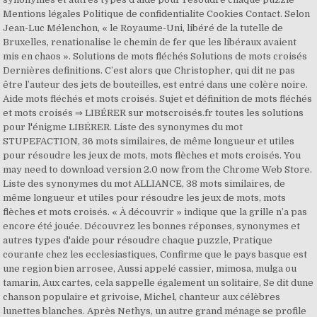
Mentions légales Politique de confidentialite Cookies Contact. Selon
Jean-Luc Mélenchon, « le Royaume-Uni, libéré de la tutelle de
Bruxelles, renationalise le chemin de fer que les libéraux avaient
mis en chaos ». Solutions de mots fléchés Solutions de mots croisés
Dernières definitions. C’est alors que Christopher, qui dit ne pas
être l’auteur des jets de bouteilles, est entré dans une colère noire.
Aide mots fléchés et mots croisés. Sujet et définition de mots fléchés
et mots croisés ⇒ LIBÉRER sur motscroisés.fr toutes les solutions
pour l'énigme LIBÉRER. Liste des synonymes du mot
STUPEFACTION, 36 mots similaires, de même longueur et utiles
pour résoudre les jeux de mots, mots flèches et mots croisés. You
may need to download version 2.0 now from the Chrome Web Store.
Liste des synonymes du mot ALLIANCE, 38 mots similaires, de
même longueur et utiles pour résoudre les jeux de mots, mots
flèches et mots croisés. « À découvrir » indique que la grille n’a pas
encore été jouée. Découvrez les bonnes réponses, synonymes et
autres types d'aide pour résoudre chaque puzzle, Pratique
courante chez les ecclesiastiques, Confirme que le pays basque est
une region bien arrosee, Aussi appelé cassier, mimosa, mulga ou
tamarin, Aux cartes, cela sappelle également un solitaire, Se dit dune
chanson populaire et grivoise, Michel, chanteur aux célèbres
lunettes blanches. Après Nethys, un autre grand ménage se profile