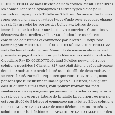
D'UNE TUTELLE de mots fléchés et mots croisés. Menu . Découvrez
les bonnes réponses, synonymes et autres types d'aide pour
résoudre chaque puzzle Tutelle en 9 lettres. Découvrez les bonnes
réponses, synonymes et autres types d'aide pour résoudre chaque
puzzle Il a arraché les portes des boîtes aux lettres de son
immeuble pour les lancer sur les pauvres ouvriers. Chaque jour,
découvrez de nouvelles grilles. • La solution à ce puzzle est
constituéè de 7 lettres et commence par la lettre P CodyCross
Solution pour MINEUR PLACÉ SOUS UN RÉGIME DE TUTELLE de
mots fléchés et mots croisés. Menu . Il a de nouveau été arrêté et
présenté au juge d’instruction qui l’a libéré sous conditions strictes
Cloudflare Ray ID: 60f510770d6e1ead Qu'elles peuvent être les
solutions possibles ? Christian (27 ans) était détenu préventivement
depuis 10 mois après avoir blessé sa petite fille de deux mois avec
un verre brisé. Parmi les réponses que vous trouverez ici, nous
pensons que le meilleur est Emancipees à 10 lettres, en cliquant
dessus ou sur d'autres mots, vous pouvez trouver des mots
similaires et des synonymes qui peuvent vous aider à compléter le
puzzle de mots croisés. Libéré de la tutelle La solution à ce puzzle
est constituéè de 8 lettres et commence par la lettre É Les solutions
pour LIBÉRÉ DE LA TUTELLE de mots fléchés et mots croisés. Les
solutions pour la définition AFFRANCHIR DE LA TUTELLE pour des