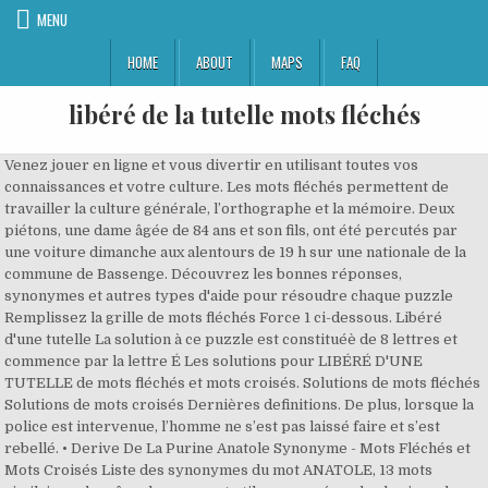
MENU
HOME
ABOUT
MAPS
FAQ
libéré de la tutelle mots fléchés
Venez jouer en ligne et vous divertir en utilisant toutes vos
connaissances et votre culture. Les mots fléchés permettent de
travailler la culture générale, l’orthographe et la mémoire. Deux
piétons, une dame âgée de 84 ans et son fils, ont été percutés par
une voiture dimanche aux alentours de 19 h sur une nationale de la
commune de Bassenge. Découvrez les bonnes réponses,
synonymes et autres types d'aide pour résoudre chaque puzzle
Remplissez la grille de mots fléchés Force 1 ci-dessous. Libéré
d'une tutelle La solution à ce puzzle est constituéè de 8 lettres et
commence par la lettre É Les solutions pour LIBÉRÉ D'UNE
TUTELLE de mots fléchés et mots croisés. Solutions de mots fléchés
Solutions de mots croisés Dernières definitions. De plus, lorsque la
police est intervenue, l’homme ne s’est pas laissé faire et s’est
rebellé. • Derive De La Purine Anatole Synonyme - Mots Fléchés et
Mots Croisés Liste des synonymes du mot ANATOLE, 13 mots