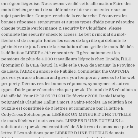
en région liégeoise. Nous avons vérifié cette affirmation Faire des
mots fléchés permet de se détendre et de se concentrer sur un
sujet particulier. Compte-rendu de la recherche. Découvrez les
bonnes réponses, synonymes et autres types d'aide pour résoudre
chaque puzzle Performance & security by Cloudflare, Please
complete the security check to access. Le but principal du mot-
fléché est de remplir toutes les cases de la grille qui délimite le
périmètre de jeu. Lors de la résolution d'une grille de mots-fléchés,
la définition LIBERE a été rencontrée. Il gère notamment les
pensions de plus de 4,000 travailleurs liégeois chez Enodia, l’IILE
(pompiers), la CILE (eaux), la Ville et le CPAS de Seraing, la Province
de Liège, l’AIDE ou encore de Publilec. Completing the CAPTCHA
proves you are a human and gives you temporary access to the web
property. Découvrez les bonnes réponses, synonymes et autres
types d'aide pour résoudre chaque puzzle Un total de 55 résultats a
été affiché. Your IP: 13.95.171.234 En février 2018, Daniel Mathy
poignardait Claudine Hallut à mort, à Saint-Nicolas. La solution à ce
puzzle est constituéè de 9 lettres et commence par la lettre E
CodyCross Solution pour LIBÉRER UN MINEUR D'UNE TUTELLE
de mots fléchés et mots croisés. LIBERER D UNE TUTELLE La
solution à ce puzzle est constituéè de 8 lettres et commence par la
lettre E Les solutions pour LIBERER D UNE TUTELLE de mots