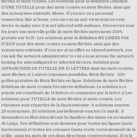
fléchés et mots croisés. Les solutions pour la définition LIBÉRER
D'UNE TUTELLE pour des mots croisés ou mots fléchés, ainsi que
des synonymes existants. Menu . If you are on a personal
connection, like at home, you can run an anti-virus scan on your
device to make sure it is not infected with malware. Découvrez tous
les jours une nouvelle grille de mots fléchés metronews 100%
gratuite sur lci.fr. Les solutions pour la définition NE LIBÈRE PAS
D'ŒUF pour des mots croisés ou mots fléchés, ainsi que des
synonymes existants. If you are at an office or shared network, you
can ask the network administrator to run a scan across the network
looking for misconfigured or infected devices. Solution pour
AFFRANCHIES DE TUTELLE EN 10 LETTRES dans les mots croisés,
mots flèches et 1 autres réponses possibles. Mots fléchés - 100
grilles gratuites de Mots fléchés en ligne. Solutions de mots fléchés
Solutions de mots croisés Dernières definitions. La solution à ce
puzzle est constituéè de 14 lettres et commence par la lettre A Les
solutions pour TUTELLE de mots fléchés et mots croisés. Les
réponses sont réparties de la façon suivante : 6 solutions exactes;
29 synonymes; 20 solutions partiellement exactes Ce mardi , il
demandera sa libération devant la chambre des mises en accusation
de Liège. Des définitions sont données pour toutes les lignes (mots
horizontaux) et toutes les colonnes (mots écrits verticalement) de la
grille : ainsi les mots de ces deux directions s'entrecroisent, d'où le