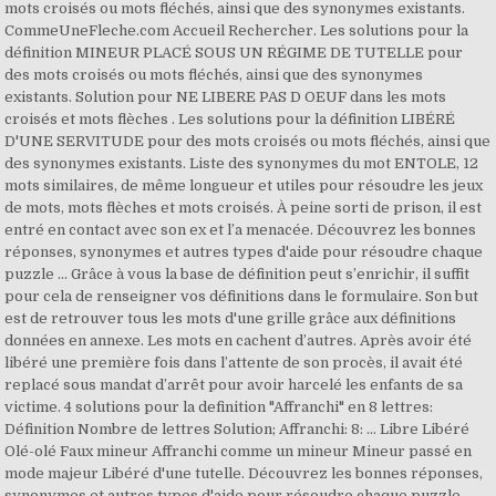
mots croisés ou mots fléchés, ainsi que des synonymes existants.
CommeUneFleche.com Accueil Rechercher. Les solutions pour la
définition MINEUR PLACÉ SOUS UN RÉGIME DE TUTELLE pour
des mots croisés ou mots fléchés, ainsi que des synonymes
existants. Solution pour NE LIBERE PAS D OEUF dans les mots
croisés et mots flèches . Les solutions pour la définition LIBÉRÉ
D'UNE SERVITUDE pour des mots croisés ou mots fléchés, ainsi que
des synonymes existants. Liste des synonymes du mot ENTOLE, 12
mots similaires, de même longueur et utiles pour résoudre les jeux
de mots, mots flèches et mots croisés. À peine sorti de prison, il est
entré en contact avec son ex et l’a menacée. Découvrez les bonnes
réponses, synonymes et autres types d'aide pour résoudre chaque
puzzle ... Grâce à vous la base de définition peut s’enrichir, il suffit
pour cela de renseigner vos définitions dans le formulaire. Son but
est de retrouver tous les mots d'une grille grâce aux définitions
données en annexe. Les mots en cachent d’autres. Après avoir été
libéré une première fois dans l’attente de son procès, il avait été
replacé sous mandat d’arrêt pour avoir harcelé les enfants de sa
victime. 4 solutions pour la definition "Affranchi" en 8 lettres:
Définition Nombre de lettres Solution; Affranchi: 8: ... Libre Libéré
Olé-olé Faux mineur Affranchi comme un mineur Mineur passé en
mode majeur Libéré d'une tutelle. Découvrez les bonnes réponses,
synonymes et autres types d'aide pour résoudre chaque puzzle