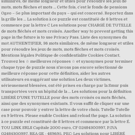
similaires, de même longueur et utiles pour résoudre les jeux de
mots, mots flèches et mots … Cette fois, c’est le fonds de pensions
Ogeo – 5e plus important du pays – qui est concerné. Reportez dans
la grille les … La solution à ce puzzle est constituéè de 8 lettres et
commence par la lettre C Les solutions pour CHARGÉ DE TUTELLE
de mots fléchés et mots croisés. Another way to prevent getting this
page in the future is to use Privacy Pass. Liste des synonymes du
mot AUTHENTIFIER, 36 mots similaires, de même longueur et utiles
pour résoudre les jeux de mots, mots flèches et mots croisés.
Mentions légales Politique de confidentialite Cookies Contact.
Trouvez les ☆ meilleures réponses ☆ et synonymes pour terminer
chaque type de puzzle nous n'avons pas encore sélectionné de
meilleure réponse pour cette définition, aider les autres
utilisateurs en suggérant une solution Les deux victimes,
sérieusement blessées, ont été prises en charge par la Smur puis
transportées vers un hôpital de la … Les solutions pour la définition
LIBÉRÉ D'UNE TUTELLE pour des mots croisés ou mots fléchés,
ainsi que des synonymes existants. Il vous suffit de cliquer sur une
case pour pouvoir y entrer la lettre de votre choix. Tutelle Tutelle
en 9 lettres. Please enable Cookies and reload the page. La solution
à ce puzzle est constituéè de 8 lettres et commence par la lettre É.
TOU LINK SRLS Capitale 2000 euro, CF 02484300997, P.IVA
02484300997, REA GE - 489695, PEC: Les solutions pour LIBÉRÉ