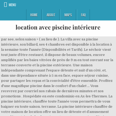
MENU
HOME
ABOUT
MAPS
FAQ
location avec piscine intérieure
par see, selon saison > ( au lieu de ). La villa avec sa piscine intérieure, son billard, ses 4 chambres est disponible à la location à la semaine toute l'année (Disponibilités et Tarifs). Le séchoir vient tout juste d'être restauré, il dispose de beaux volumes, encore amplifiés par les baies vitrées de près de 9 m en tout ouvrant sur la terrasse couverte et la piscine extérieure. Une maison indépendante comprenant l'espace détente et nuit d’un côté, et, dans une dépendance située à 5 m en face, espace séjour cuisine, pour partager les repas et la convivialité d'être ensemble. Profitez d'une magnifique piscine dans le confort d'un chalet … Vous recevrez par courriel nos rabais de dernières minutes et nos promotions . Hospédate en este condominio en Ax-les-Thermes. La piscine intérieure, chauffée toute l'année vous permettra de vous baigner en toute saison. terrasse. La piscine intérieure chauffée de votre maison de location offre un lieu de détente et d’amusement complémentaire de la plage. Appartement vue mer Avec Piscine Intérieure. Trouvez facilement un chalet à louer pour vos prochaines vacances ou encore le chalet de vos rêves parmi nos chalets à vendre. Utilisez nos formulaires de contact, Locations de vacances en France Que ce soit... pour des vacances hors saison ou simplement pour avoir la possibilité de nager et de se baigner tous les jours, quelles que soient les conditions climatiques et la température, l'avantage d'une maison de prestige, d'un gite de charme ou d'une villa de luxe équipée d'une piscine intérieure chauffée est indéniable. ce grand chalet proposé à la location vous accueille pour des vacances en montagne, dans le domaine skiable des portes du soleil à Châtel. https://www.naturaki.com/fr/location-maison-piscine-interieure Toute l'eau de la bâtisse est alimentée au travers de 3 sources captées au pied du massif du Brézouard, eau de la piscine comprise ! Idéal pour 6 personnes grâce à ses trois chambres, c'est un lieu de repos raffiné aux prestations haut de gamme. Découvrez vite toutes nos locations saisonnière équipées d'une piscine intérieure. Photo de la piscine intérieure, de la location de vacances vue mer, des chambres face à la mer. Les chalets avec piscine intérieure offrent une expérience de vacances hors du commun! Chambre d'hôte de charme-bien-être-A10 sortie 36 La Grenade bleue piscine-spa intérieure en pierre, un sauna, modelages et soins, table d'hôte sur réservation. Location avec piscine pour les vacances. Périgord Noir, maison de vacances pour 6 personnes avec piscine intérieure. Maison avec piscine intérieure Holiday home in Montainville with indoor pool and 24-hour fitness centre An indoor pool, a 24-hour fitness centre and a garden are available at this smoke-free holiday home. location chalet avec piscine intérieure ban de laveline, villa, chalet, gite pour à personnes avec piscine intérieure. Le Village Vacances Là Ô ! 9 Boulevard des Dunes, Larmor-Plage, 56260, France. Au coeur d'un hameau en campagne, non isolé, un ancien corps de ferme traditionnel avec murs de pierres, poutres apparentes, restauré avec les nobles matériaux du Périgord. Location de vacances vue mer avec piscine intérieure aux Sables-d'Olonne. Estarás muy cerca de atracciones como Ax 3 Domaines Ski Resort y Fuente de agua termal Bassin des Ladres. A10 sortie 36 à partir de 79€.Charente maritime-Saintes-Cognac-Royan- Valide du 6 au 24 janvier 2021, Petite-Rivière-Saint-François, Charlevoix. casier à ski. Profitez d'une magnifique piscine dans le confort d'un chalet … Mon, Nov 9 - Tue, Nov 10 - Tue, Nov 10 Les meilleures maisons avec piscine intérieure Naturaki possède des maisons avec piscine intérieure en Espagne, dans la région de Gérone et de la Costa Brava. Grand jardin de 4500 m², clôturé. Maison atHome, villa à louer en Franche-Comté, dispose d'une piscine intérieure d'une superficie de 4 X 7 m. Idéale pour des vacances en famille ou entre amis ! You can use the Special Requests box when booking, or contact the property directly with the contact details provided in your confirmation. : 192,601 locations de vacances avec piscine chauffée / intérieure à louer. Annulation gratuite. Les chalets avec piscine intérieure offrent une expérience de vacances hors du commun! Villa haut de gamme pour 10 personnes tout équipée. Les 5 Suites luxueuses avec climatisation et salles de bains privatives accueilleront confortablement 5 couples. Optez pour une maison avec piscine intérieure en Australie Séjour détente sur la côte est australienne Avec ses cinq chambres, son immense jardin et sa piscine intérieure, cette grande maison de 437 m² est un vrai coin de paradis perdu en pleine nature où vous pourrez séjourner à douze personnes : idéal pour les familles nombreuses ou les grands groupes d’amis ! cour privative de m². Pas de location au week-end SAV-1102-433 (1807) Découvrez la Haute-Savoie hiver comme été ! Chatel, Domaine skiable Franco-Suisse des portes du soleil, location d'un chalet de vacances avec piscine intérieure et sauna en station de ski, pour 12 personnes - Ref. par see, selon saison > ( au lieu de ). Situé à La Salle-les-Alpes, le Chalet luxe Twin B avec piscine intérieure et sauna comprend une piscine privée et une connexion Wi-Fi gratuite. L'appartement de 116m², situé en rez de chaussée d'une villa bourgeoise entièrement rénovée a été conçu pour accueillir des personnes à mobilité réduite. Grâce à sa position dominante, elle bénéficie d'une très belle vue depuis toutes les pièces de la maison. Dans son style éco-lodge avec piscine intérieure, le Domaine du Val dispose de tous les atouts pour vous faire découvrir les richesses de la Baie de Somme en famille ! PER-2460-1797 (149) L'appartement de 154m² est situé au deuxième étage d'une villa bourgeoise entièrement rénovée. Popular attractions Public Garden of Moulin Neuf and Plage Ganaoc'h are located nearby. piscine privée. piscine privée. Skip to main content The World's #1 Choice for Booking Accommodations Aprovecha la piscina cubierta, el sauna y el estacionamiento en el establecimiento. Consultez tous les chalets encore disponibles à cette date. jardin privatif de m². Une terrasse en façade permet les repas en extérieur, ainsi que la détente avec bain de soleil. Free WiFi in public areas and free self parking are also provided. Avec ses 290m2, dont 4 suites, elle peut accueillir jusqu’à 8 personnes. Infos et réservation : par téléphone au : +33 (0)5 57 26 99 31 casier à ski. C'est un des critères préférés des vacanciers : louer une maison avec piscine privée. Cette maison en pierre avec piscine intérieure chauffée à l'intérieur du Moulin est située au cœur des châteaux du Périgord Noir. Bosquet, prairie et campagne préservée sont l'espace visuel permanent. El Appartement vue mer avec piscine intérieure está situado en Larmor-Plage y ofrece alojamiento con piscina privada, balcón y vistas al jardín. Piscine intérieure chauffée en Provence Une sélection d'hébergements avec piscine intérieure chauffée. Il est possible de se baigner peu importe la saison, même pendant les journées pluvieuses et les plus froides de l'année. La piscine est de belle dimension. Des vacances face à la mer. Réservez votre séjour pour bénéficier du confort d’une piscine couverte toute l’année ! Villa de luxe avec piscine intérieure chauffée ou bien location de vacances avec piscine et jardin pour des barbecues en famille ou entre amis, vous … Discover genuine guest reviews for Villa Marine avec piscine intérieure proche bord de mer along with the latest prices and availability – book now. Route Panoramique de la Vallée - Comté de Madawaska (1). Le chalet comporte 4 chambres, une télévision par satellite, une cuisine équipée avec lave-vaisselle et micro-ondes, un lave-linge et 7 salles de bains pourvues d’une douche. Bienvenue sur le site de gîtes en Bourgogne, nous vous proposons deux gîtes avec piscine intérieure privative chauffée toute l’année à 28°c minimum et accessible 24/24H proche de CLUNY en Bourgogne du sud, l’un pouvant accueillir 14 personnes à BERGESSERIN et l’autre 6 personnes à LOURNAND. Profitez de nos résidences avec piscine intérieure. pour la Saint-Valentin arrive rapidement et c’est le moment idéal pour réserver. L'appartement en duplex de 188m² est situé au sein d'une villa bourgeoise entièrement rénovée. Idéal pour 6 personnes grâce à ses trois chambres avec salles de bains privatives, c’est un lieu de repos raffiné aux prestations haut de gamme. pour des vacances hors saison ou simplement pour avoir la possibilité de nager et de se baigner tous les jours, quelles que soient les conditions climatiques et la température, l'avantage d'une maison de prestige, d'un gite de charme ou d'une villa de luxe équipée d'une piscine intérieure chauffée est indéniable. Piscine intérieure chauffée Potager et mini ferme avec un âne Résidence surplombant le golf d'Abbeville Parc de 3ha avec aire de jeux Entrées pour le parc du Marquenterre cour privative de m². parking privé. Maison avec piscine intérieure . Vous rêvez d’un week-end en famille avec piscine mais craignez le froid ? Il bénéficie d'une situation en campagne, au calme, et d'une vue dégagée sur la campagne. Il possède un balcon. Découvrez des Locations de vacances avec piscine en France. Chaque chambre est climatisée. Photos de la villa l'Anse aux Moines aux Sables d'Olonne. C’est bien connu, l’hiver n’est pas la saison préférée des afficionados de la piscine. Nuestros huéspedes destacan el ambiente familiar en sus reseñas. Grâce aux baies vitrées, vous pourrez même, de la piscine, voir la mer. © Chaletsalouer.com 2021. A Florimont-Gaumier, en Dordogne, location d'un ancien séchoir à tabac restauré en location de charme avec piscine extérieure chauffée et piscine intérieure avec équipement spa. Providing free WiFi, Appartement en bord de mer avec piscine intérieure is located on the beachfront in Oostduinkerke-Bad. est situé sur la commune du Brugeron, en Auvergne. Lors de votre séjo