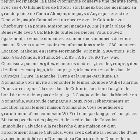
région Normandie, la Basse-Normandie conserve une identité forte,
avec ses 470 kilomètres de littoral, son fameux bocage normand, sa
grande plaine de Caen à Alençon, son pays d’Auge quis’étend de
Deauville jusqu’à Camembert ou encore avec le Cotentin avec
Cherbourg à sa pointe. Maison normande (250m²) sur la plage de
Benerville avec VUE MER de toutes les pièces. Vous pouvez
également, si vous le souhaitez, examiner nos annonces de vente
maison.Si vous voulez avoir des informations sur la … 268 annonces,
Location, Maisons, en Haute-Normandie, Prix min : 280€/mois, Prix
max : 3450€/mois, 8 Studio, 24 T2, 69 T3, 87 T4, 80 T5+, 9 av.
Choisissez parmi les gîtes, chambres d’hôtes, gîtes de groupe, gîtes
d’enfants et campings, à la campagne, à la mer ou en ville, dans le
Calvados, l’Eure, la Manche, l’Orne et la Seine-Maritime. La
Normandie vous invite à remonter le temps. Equipée Wifi et alarme.
Pour votre séjour à la mer dans le Cotentin, location d'un gîte de
bord de mer à deux pas de la plage, à Cosqueville dans la Manche en
Normandie, Maison de campagne à Reux. Nos Hébergements et
Location appartement maison Normandie. Vous bénéficierez
gratuitement d'une connexion Wi-Fi et d'un parking privé sur place.
Maisons proches des plages et de la côte dans le Calvados
Immobilier Calvados A la recherche d’une maison ou d’un
appartement dans le Calvados, vous avez débuté la recherche d’une
agence immobilière en Normandie à Caen ou même Deauville ou