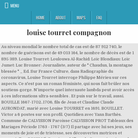
MENU
HOME
ABOUT
MAPS
FAQ
louise tourret compagnon
Au niveau mondial le nombre total de cas est de 87 912 740, le
nombre de guérisons est de 49 013 164, le nombre de décès est de 1
895 389. Louise Tourret: Loulouwa Al-Rachid: Loïc Blondiaux: Loïc
Jumet: Luc Bronner: Journaliste, auteur de " Chaudun, la montagne
blessée " _ Ed. Sur France Culture, dans Radiographie du
coronavirus, Louise Tourret interroge Philippe Mérieu sur ces
aspects. Ce n'est pas un roman féministe, qui nous fait brûler nos
soutiens-gorge. N’importe quel internaute lambda peut avoir accès
à ces informations ultra-sensibles . Et puis sur le travail, aussi.
BOUILLE 1667-1702..1706, fils de Jean et Claudine Claude
AURONDAT, marié avec Louise TOURRET en 1691. BOUILLET.
Victor a 6 postes sur son profil. Quotidien avec Yann Barthès.
Commune de CALVISSON Paroisse CALVISSON PROT Tableaux des
Mariages Période 1763 - 1767 (3/7) Il partage avec lui ses jeux, ses
moments de joie et de tristesse, ses découvertes motrices et