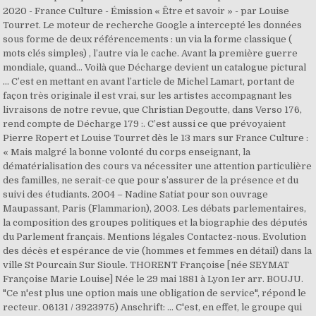
2020 - France Culture - Émission « Être et savoir » - par Louise
Tourret. Le moteur de recherche Google a intercepté les données
sous forme de deux référencements : un via la forme classique (
mots clés simples) , l’autre via le cache. Avant la première guerre
mondiale, quand… Voilà que Décharge devient un catalogue pictural
… C’est en mettant en avant l’article de Michel Lamart, portant de
façon très originale il est vrai, sur les artistes accompagnant les
livraisons de notre revue, que Christian Degoutte, dans Verso 176,
rend compte de Décharge 179 :. C’est aussi ce que prévoyaient
Pierre Ropert et Louise Tourret dès le 13 mars sur France Culture :
« Mais malgré la bonne volonté du corps enseignant, la
dématérialisation des cours va nécessiter une attention particulière
des familles, ne serait-ce que pour s’assurer de la présence et du
suivi des étudiants. 2004 – Nadine Satiat pour son ouvrage
Maupassant, Paris (Flammarion), 2003. Les débats parlementaires,
la composition des groupes politiques et la biographie des députés
du Parlement français. Mentions légales Contactez-nous. Evolution
des décès et espérance de vie (hommes et femmes en détail) dans la
ville St Pourcain Sur Sioule. THORENT Françoise [née SEYMAT
Françoise Marie Louise] Née le 29 mai 1881 à Lyon Ier arr. BOUJU.
"Ce n'est plus une option mais une obligation de service", répond le
recteur. 06131 / 3923975) Anschrift: … C'est, en effet, le groupe qui