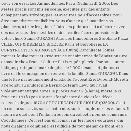
pour son essai Les Antimodernes, Paris (Gallimard), 2005. Des
gestes précis sont mis en scène, exécutés par des enfants
échappant aux stéréotypes, et avec très peu d’accessoires, pour
être immédiatement lisibles. Vous n’aurez qu’à installer vos
planchers, à tirer les joints, à faire les peintures et à décorer avec
des matériaux, des meubles et des textiles écoresponsables de
votre choix! Samia OURAGHI Agences Immobilières Stéphane Plaza
VILLEJUIF & KREMLIN BICETRE Paris et périphérie. LA
CONSTRUCTION AU MOYEN ÂGE (Suite) L'architecte. louise
tourret. louise tourret Productrice et animatrice de l’émission Être
et savoir chez France Culture Paris et périphérie. Par son contenu
ludique, pratique, illustré de plus de 1 000 dessins et photos, ce
livre est le compagnon de route de la famille. Samia OURAGHI. Dans
une lettre particulièrement cinglante, l'avocat Éric Dupond-Moretti
a répondu au philosophe Bernard-Henry Lévy qui l'avait
violemment attaqué après le procès Merah. (Rhône), morte le 28
février 1970 à Lyon IIIe arr. L'espérance de vie et les décès
recencés depuis 1970 à ST POURCAIN SUR SIOULE (03500). C'est
un roman sur la vie, sur la maternité, sur le couple, sur les enfants. Il
montre à quel point l'enfant a besoin du collectif pour se construire.
Coordonnées. Ce n'est pas un roman sur les mères-courages, qui
nous diraient ô combien il est difficile de tout mener de front, et ô