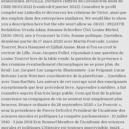
sensorielles. BOUILLÉ. Derniers chiffres du Coronavirus issus du
CSSE 08/01/2021 (vendredi 8 janvier 2021). Consultez le profil
complet sur LinkedIn et découvrez les relations de Victor, ainsi que
des emplois dans des entreprises similaires. We would like to show
you a description here but the site won’t allow us. 06131 / 3922379)
Redaktion: Ursula Adam, Susanne Schreiber (Tel. Louise Michel,
(1830-1905), née à Vroncourt-la-Côte, femme politique. Quotidien,
deuxième partie du 17 mars 2020 avec Martin Fourcade, Louise
Tourret, Nora Hamzawi et Djillali Anane. Mais si l'on en croit le
recteur de Lille, Jean-Jacques Pollet, répondant à une question de
Louise Tourret lors de la table ronde, la question de la présence à
des réunions éventuellement chronophages ne se pose plus. du
Seuil : Luc Jacquet: Luc Langevin: illusionniste : Luc Poignant: Lucas
Belvaux: Lucie Watrinet: coordinatrice de la plateforme … Quotidien
avec Yann Barthès. Les auteurs de cet ouvrage sont des enseignants
exceptionnels que leur précédent livre, Apprendre à méditer, a fait
connaître auprès d’un très large public. Ceux qui font de la pleine
conscience un compagnon de vie se sentent tout simplement plus
heureux. Séance ordinaire du 28 septembre 2020 « Le Pouvoir »,
sous la présidence de Pierre Delvolvé Président de l’Académie des
sciences morales et politiques La conquête parlementaire : 10 juillet
1940 - 3 juin 1958 Eric Roussel Membre de l’Académie des sciences
morales et politiques L’Histoire est toujours imprévisible. 4m24. ...