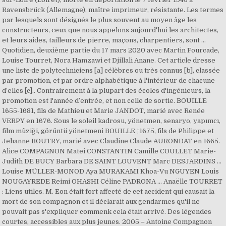
Ravensbrück (Allemagne), maître imprimeur, résistante. Les termes
par lesquels sont désignés le plus souvent au moyen âge les
constructeurs, ceux que nous appelons aujourd'hui les architectes,
et leurs aides, tailleurs de pierre, maçons, charpentiers, sont …
Quotidien, deuxième partie du 17 mars 2020 avec Martin Fourcade,
Louise Tourret, Nora Hamzawi et Djillali Anane. Cet article dresse
une liste de polytechniciens [a] célèbres ou très connus [b], classée
par promotion, et par ordre alphabétique à l'intérieur de chacune
d’elles [c].. Contrairement à la plupart des écoles d'ingénieurs, la
promotion est l'année d’entrée, et non celle de sortie. BOUILLE
1655-1681, fils de Mathieu et Marie JANDOT, marié avec Renée
VERPY en 1676. Sous le soleil kadrosu, yönetmen, senaryo, yapımcı,
film müziği, görüntü yönetmeni BOUILLE †1675, fils de Philippe et
Jehanne BOUTRY, marié avec Claudine Claude AURONDAT en 1665.
Alice COMPAGNON Matei CONSTANTIN Camille COULLET Marie-
Judith DE BUCY Barbara DE SAINT LOUVENT Marc DESJARDINS ...
Louise MÜLLER-MONOD Aya MURAKAMI Khoa-Vu NGUYEN Louis
NOUGAYREDE Reimi OHASHI Céline PADRONA ... Anaëlle TOURRET
: Liens utiles. M. Eon était fort affecté de cet accident qui causait la
mort de son compagnon et il déclarait aux gendarmes qu'il ne
pouvait pas s'expliquer commenk cela était arrivé. Des légendes
courtes, accessibles aux plus jeunes. 2005 – Antoine Compagnon