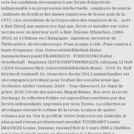
crée les conditions nécessaires à une forme d'objectivité
indispensable à sa progression intellectuelle. ; employée de soierie
; militante du Syndicat des dames employées de la soie puis de la
CFTC, vice-présidente de la Corporation des employés de la … prêt-
à-finir [hôm], une maison éco-logi-que, livrée et installée sur votre
terrain avec un intérieur prêt-à-finir. Étienne Œhmichen , (1884-
1955), né à Châlons-en-Champagne , ingénieur, inventeur de
l'hélicoptère, du stromboscope, d'une pompe à vide, d'une caméra à
haute fréquence. 52m. Universitätsbibliothek Mainz
Sammelschwerpunkt FRANKREICH - FORSCHUNG Kultur -
Gesellschaft - Regionen ZEITSCHRIFTENINHALTE Jahrgang 12 Heft
1 2004 Verantwortlich: Universitätsbibliothek Mainz – Prof. Dr. Rolf
Reichardt Auskunft: Dr. Geneviève Roche (Tel. L’animal familier est
un compagnon privilégié pour l’enfant dès son plus jeune âge.
Orchestre Atelier Ostinato. 2003 – Tony Gheeraert, Le chant de
grâce. 2019, L'école des parents, Magali Massa . Née avec la revue
Décharge, la collection Polder est aujourd’hui constituée par des
livrets indépendants, imprimés par Gros Textes.. La collection se
développe suivant le rythme de la revue, à raison de quatre
volumes par an. Voir le profil de Victor Dekyvère sur LinkedIn, le
plus grand réseau professionnel mondial. TOUSSAINT Louise
[MAUBOIS Louise, Suzanne, épouse] Née le 5 mars 1888 à Chatillon-
sur-Loire (Loiret), morte en déportation le 7 février 1945 à