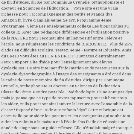
de fin d’études, dirigé par Dominique Crunelle, orthophoniste et
docteur en Sciences de l’Éducation. ... Votre site est une vraie
richesse pour l’accompagnement des petits et grands dys.
Amazon.fr: livre d'anglais 4ème. 24 avr. Programme 4ème
Programme , 3ème Les enseignements collège Les biographies au
collège 12. Avec une pédagogie différenciée et l’utilisation positive
de la NATURE pour reconstruire un lien positif entre l'élève et
l'école, nous réunissons les conditions de la REUSSITE... Plus de 25%
d'ados en difficulté scolaire. Testez. 4ème - Nature et Réussite. Amis
du GRe10 vous êtes au BON ENDROIT! Ouvrages d’entraînement ;
Jeux; Support. Site d'aide pour l'enseignement aux élèves
dyslexiques : Ce site internet d’information et de ressources sur la
dyslexie-dysorthographie à l’usage des enseignants a été créé dans
le cadre de notre mémoire de fin d’études, dirigé par Dominique
Crunelle, orthophoniste et docteur en Sciences de l’Éducation.
Classe de 3ème. Rendre possible... Méthodologie. Ils ne sont pas dys
mais je pense que ce type de textes tapuscrits pourrait beaucoup
les aider, et ils pourront ainsi suivre la lecture avec l’ensemble de la
classe ! Exposé 6ème : Aide aux enfants "dys" Cette rubrique est
essentielle pour aider les parents et les enseignants qui souhaitent
aider les enfants à la maison et à l'école. Pas facile de réussir une
année de stage sans un guide efficace. Elle n'étudiait malgré tout que
les 2 matières concernées. Voir plus d'idées sur le thème carte