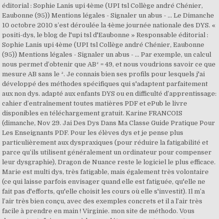
éditorial : Sophie Lanis upi 4ème (UPI tsl Collège andré Chénier,
Eaubonne (95)) Mentions légales - Signaler un abus - … Le Dimanche
10 octobre 2010 s’est déroulée la 4ème journée nationale des DYS. «
positi-dys, le blog de l'upi tsl d'Eaubonne » Responsable éditorial :
Sophie Lanis upi 4ème (UPI tsl Collège andré Chénier, Eaubonne
(95)) Mentions légales - Signaler un abus - … Par exemple, un calcul
nous permet d’obtenir que AB² = 49, et nous voudrions savoir ce que
mesure AB sans le ². Je connais bien ses profils pour lesquels j'ai
développé des méthodes spécifiques qui s'adaptent parfaitement
aux non dys. adapté aux enfants DYS ou en difficulté d’apprentissage:
cahier d’entraînement toutes matières PDF et ePub le livre
disponibles en téléchargement gratuit. Karine FRANCOIS
(dimanche, Nov 29. Jai Des Dys Dans Ma Classe Guide Pratique Pour
Les Enseignants PDF. Pour les élèves dys et je pense plus
particulièrement aux dyspraxiques (pour réduire la fatigabilité et
parce qu’ils utilisent généralement un ordinateur pour compenser
leur dysgraphie), Dragon de Nuance reste le logiciel le plus efficace.
Marie est multi dys, très fatigable, mais également très volontaire
(ce qui laisse parfois envisager quand elle est fatiguée, qu'elle ne
fait pas d'efforts, qu'elle choisit les cours où elle s'investit). Il m’a
l’air très bien conçu, avec des exemples concrets et il a l’air très
facile à prendre en main ! Virginie. mon site de méthodo. Vous