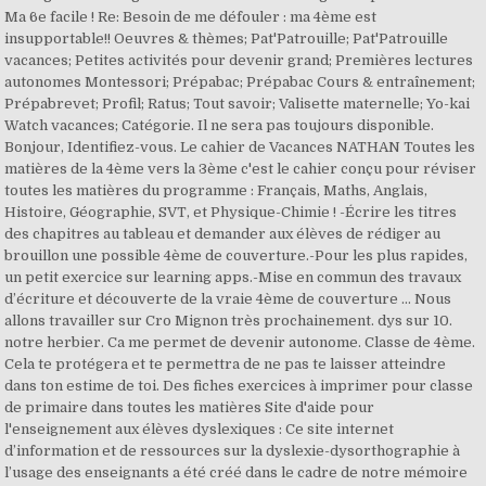
Ma 6e facile ! Re: Besoin de me défouler : ma 4ème est
insupportable!! Oeuvres & thèmes; Pat'Patrouille; Pat'Patrouille
vacances; Petites activités pour devenir grand; Premières lectures
autonomes Montessori; Prépabac; Prépabac Cours & entraînement;
Prépabrevet; Profil; Ratus; Tout savoir; Valisette maternelle; Yo-kai
Watch vacances; Catégorie. Il ne sera pas toujours disponible.
Bonjour, Identifiez-vous. Le cahier de Vacances NATHAN Toutes les
matières de la 4ème vers la 3ème c'est le cahier conçu pour réviser
toutes les matières du programme : Français, Maths, Anglais,
Histoire, Géographie, SVT, et Physique-Chimie ! -Écrire les titres
des chapitres au tableau et demander aux élèves de rédiger au
brouillon une possible 4ème de couverture.-Pour les plus rapides,
un petit exercice sur learning apps.-Mise en commun des travaux
d’écriture et découverte de la vraie 4ème de couverture … Nous
allons travailler sur Cro Mignon très prochainement. dys sur 10.
notre herbier. Ca me permet de devenir autonome. Classe de 4ème.
Cela te protégera et te permettra de ne pas te laisser atteindre
dans ton estime de toi. Des fiches exercices à imprimer pour classe
de primaire dans toutes les matières Site d'aide pour
l'enseignement aux élèves dyslexiques : Ce site internet
d’information et de ressources sur la dyslexie-dysorthographie à
l’usage des enseignants a été créé dans le cadre de notre mémoire