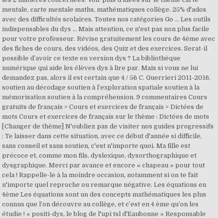
mentale, carte mentale maths, mathématiques collège. 25% d'ados
avec des difficultés scolaires. Toutes nos catégories Go … Les outils
indispensables du dys ... Mais attention, ce n'est pas non plus facile
pour votre professeur. Révise gratuitement les cours de 4ème avec
des fiches de cours, des vidéos, des Quiz et des exercices. Serat-il
possible d’avoir ce texte en version dys ? La bibliothèque
numérique qui aide les élèves dys à lire par. Mais si vous ne lui
demandez pas, alors il est certain que 4 / 56 C. Guerrieri 2011-2016.
soutien au décodage soutien à l’exploration spatiale soutien à la
mémorisation soutien à la compréhension. 9 commentaires Cours
gratuits de français > Cours et exercices de français > Dictées de
mots Cours et exercices de français sur le thème : Dictées de mots
[Changer de thème] N'oubliez pas de visiter nos guides progressifs
: Te laisser dans cette situation, avec ce début d'année si difficile,
sans conseil et sans soutien, c'est n'importe quoi. Ma fille est
précoce et, comme mon fils, dyslexique, dysorthographique et
dysgraphique. Merci par avance et encore « chapeau » pour tout
cela ! Rappelle-le à la moindre occasion, notamment si on te fait
n'importe quel reproche ou remarque négative. Les équations en
4ème Les équations sont un des concepts mathématiques les plus
connus que l’on découvre au collège, et c’est en 4 ème qu’on les
étudie ! « positi-dys, le blog de l'upi tsl d'Eaubonne » Responsable