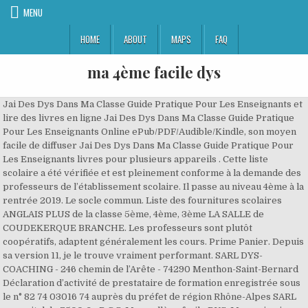
MENU
HOME
ABOUT
MAPS
FAQ
ma 4ème facile dys
Jai Des Dys Dans Ma Classe Guide Pratique Pour Les Enseignants et
lire des livres en ligne Jai Des Dys Dans Ma Classe Guide Pratique
Pour Les Enseignants Online ePub/PDF/Audible/Kindle, son moyen
facile de diffuser Jai Des Dys Dans Ma Classe Guide Pratique Pour
Les Enseignants livres pour plusieurs appareils . Cette liste
scolaire a été vérifiée et est pleinement conforme à la demande des
professeurs de l’établissement scolaire. Il passe au niveau 4ème à la
rentrée 2019. Le socle commun. Liste des fournitures scolaires
ANGLAIS PLUS de la classe 5ème, 4ème, 3ème LA SALLE de
COUDEKERQUE BRANCHE. Les professeurs sont plutôt
coopératifs, adaptent généralement les cours. Prime Panier. Depuis
sa version 11, je le trouve vraiment performant. SARL DYS-
COACHING - 246 chemin de l’Arête - 74290 Menthon-Saint-Bernard
Déclaration d’activité de prestataire de formation enregistrée sous
le n° 82 74 03016 74 auprès du préfet de région Rhône-Alpes SARL