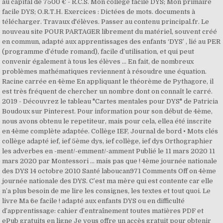
au capital de 7500 € - R.C.S. Mon collège facile DYS; Mon primaire
facile DYS; O.R.T.H. Exercices : Dictées de mots. documents à
télécharger. Travaux d'élèves. Passer au contenu principal.fr. Le
nouveau site POUR PARTAGER librement du matériel, souvent créé
en commun, adapté aux apprentissages des enfants ‘DYS’ , lié au PER
(programme d’étude romand), facile d’utilisation, et qui peut
convenir également à tous les élèves … En fait, de nombreux
problèmes mathématiques reviennent à résoudre une équation.
Racine carrée en 4ème En appliquant le théorème de Pythagore, il
est très fréquent de chercher un nombre dont on connaît le carré.
2019 - Découvrez le tableau "Cartes mentales pour DYS" de Patricia
Boudoux sur Pinterest. Pour information pour son début de 4ème,
nous avons obtenu le repetiteur, mais pour cela, ellea été inscrite
en 4ème complète adaptée. Collège IEF, Journal de bord • Mots clés
collège adapté ief, ief 5ème dys, ief collège, ief dys Orthographier
les adverbes en -ment/-emment/-amment Publié le 11 mars 2020 11
mars 2020 par Montessori ... mais pas que ! 4ème journée nationale
des DYS 14 octobre 2010 Santé laboucan971 Comments Off on 4ème
journée nationale des DYS. C’est ma mère qui est contente car elle
n’a plus besoin de me lire les consignes, les textes et tout quoi. Le
livre Ma 6e facile ! adapté aux enfants DYS ou en difficulté
d’apprentissage: cahier d’entraînement toutes matières PDF et
ePub gratuits en ligne Je vous offre un accès gratuit pour obtenir