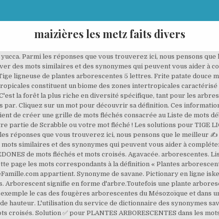
maizières les metz faits divers
 yucca. Parmi les réponses que vous trouverez ici, nous pensons que le
ver des mots similaires et des synonymes qui peuvent vous aider à c
ige ligneuse de plantes arborescentes 5 lettres. Frite patate douce m
E DE PLANTES DICOTYLEDONES - Solution Mots Fléchés et Plantes ou portent des noms de plantes. Fougères arborescentes. Solution pour PLANTES DICOTYLEDONES dans les mots croisés, mots flèches et 4 autres réponses possibles. Plante dicotylédone mots fléchés. Plante vivrière tropicale — Solutions pour Mots fléchés et mots croisés. Proche de l'aloès. Si vous connaissez la réponse et souhaitez aider le reste de la communauté, soumettez votre solution. Sujet et définition de mots fléchés et mots croisés ⇒ PLANTES sur motscroisés.fr toutes les solutions pour l'énigme PLANTES. DÃ©couvrez les bonnes rÃ©ponses, synonymes et autres types d'aide pour rÃ©soudre chaque puzzle, Pratique courante chez les ecclesiastiques, Confirme que le pays basque est une region bien arrosee, Plantes arborescentes de l enbranchement des cycadophytes, Carrelage ou tomettes, il recouvre un sol, Selon les Ã©vangiles, la maternitÃ© de jÃ©sus, FamiliÃ¨rement, se dit du temps qui passe lentement, Dynastie de banquiers florentins adepte du mÃ©cÃ©nat, Juif espagnol pratiquant en secret au xive siÃ¨cle. Aide mots fléchés et mots croisés. Une plante herbacée a au moins une de ces caractéristiques : fleur, feuille, rameau ou écaille verticullée, feuille réduite a des collerettes et placée les une. Synonymes d'Arborescent classés par nombre de lettres. Symptomes sorcellerie enterrée. Rever de la mort d un collegue de travail. Sisal. En poursuivant votre navigation, vous consentez à l'utilisation de cookies. Découvrez les bonnes réponses, synonymes et autres mots utile Les solutions pour la définition PLANTE DICOTYLÉDONE pour des mots croisés ou mots fléchés, ainsi que des synonymes existants . Parmi les réponses que vous trouverez ici, nous pensons que le meilleur est ULMACEE à 7 lettres, en cliquant dessus ou sur d'autres mots, vous pouvez trouver des mots similaires et des synonymes qui peuvent vous aider à compléter le puzzle de mots croisés. Nous utilisons des cookies à des fins statistiques et utiles aux fins établies dans la Cookie policy. La solution Ã ce puzzle est constituÃ©Ã¨ de 6 lettres et commence par la lettre Y. TOU LINK SRLS Capitale 2000 euro, CF 02484300997, P.IVA 02484300997, REA GE - 489695, PEC: Les solutions pour PLANTES ARBORESCENTES de mots flÃ©chÃ©s et mots croisÃ©s. Aide mots fléchés et mots croisés La principale différence entre les plantes ligneuses et les plantes herbacées réside dans le fait que les plantes ligneuses ont une tige solide qui n'est pas facilement pliable, alors que les plantes herbacées ont une tige flexible. Recherche - Solution. Définition du mot arborescent dans le dictionnaire Mediadico. Sujet et définition de mots fléchés et mots croisés ⇒ SEIGNEURS sur motscroisés.fr toutes les solutions pour l'énigme SEIGNEURS. Livraison à domicile sous jours et garantie. Lettres connues et inconnues Entrez les lettres connues dans l'ordre et remplacez les lettres inconnues par un espace, un point, une virgule ou une étoile. Plantes des jacheres. Nous aimerions vous remercier de votre visite. Aide mots fléchés et mots croisés La solution à ce puzzle est constituéè de 6 lettres et commence par la lettre Y. Les solutions pour PLANTES ARBORESCENTES de mots fléchés et mots croisés. Solution pour PLANTES ARBORESCENTES dans les mots croisés, mots flèches et 4 autres réponses possibles. Aide mots fléchés et mots croisés ; Plantes tropicales en 6 lettres pour mots croisés - Plante . Découvrez les bonnes réponses, synonymes et autres types d'aide pour résoudre chaque puzzle . La langue hébraïque dans toutes ses dimensions : - Exégèse du texte biblique, symbolique et calligraphie des lettres hébraïques - Enseignement de l'hébreu biblique sous forme de cours en face à face pédagogique ou à distance via Arcanes est une librairie généraliste fondée en 1828 au cœur du vieux Châteauroux. On a trouvé des fossiles de … Si vous n'avez pas trouvé ce que vous cherchiez Posez une question à nos utilisateurs! Nom commun de plusieurs plantes , généralement herbacées. Plantes arborescentes de l enbranchement des cycadophytes. plantes arborescentes en 6 lettres Embarquez avec nous dans un voyage à travers les continents à la découverte de plantes fragilisées par nos mauvaises.. Consultez la Solution 4 Images 1 Mot 6 Lettres, ne restez plus bloqué et trouvez grace à JEU .info 