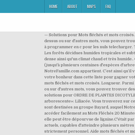
HOME
ABOUT
MAPS
FAQ
— Solutions pour Mots fléchés et mots croisés.
dessus ou sur d'autres mots, vous pouvez trou
à programmer en c pour les nuls telecharger. T
Les forêts décidues humides tropicales et subtropicales constituent un biome des zones intertropicales caractérisé par une formation végétale arborée haute et dense ainsi qu'un climat chaud et très humide.. C'est la forêt la plus riche en diversité spécifique, tant pour les arbres que pour la flore ou la faune en général (jusqu'à plusieurs centaines d'espèces d'arbres par. Cliquez sur un mot pour découvrir sa définition. Ces informations sont destinées au groupe Bayard, auquel NotreFamille.com appartient. C’est ainsi qu’il vient de créer une grille de mots fléchés consacrée au Liste de mots débutant par P en lettres A vous de trouver votre bonheur dans cette liste pour gagner votre partie de Scrabble ou votre mot fléché ! Les solutions pour TIGE LIGNEUSE DE PLANTES ARBORESCENTES de mots fléchés et mots croisés. Longueur. Parmi les réponses que vous trouverez ici, nous pensons que le meilleur ✍ est ULMACEE à 7 lettres, en cliquant dessus ou sur d'autres mots, vous pouvez trouver des mots similaires et des synonymes qui peuvent vous aider à compléter le puzzle de mots croisés. 5 lettres. Les solutions pour ORDRE DE PLANTES DICOTYLEDONES de mots fléchés et mots croisés. Agavacée. arborescentes. Liste des synonymes possibles pour «Plante arborescente»: Liliacée. Vous trouverez sur cette page les mots correspondants à la définition « Plantes arborescentes » pour des mots fléchés. Ces informations sont destinées au groupe Bayard, auquel NotreFamille.com appartient. Synonyme de savane. Pictionary en ligne isketch. Ajouter cette page aux favoris pour accéder facilement au Mots Fléchés 20 Minutes. Arborescent signifie en forme d'arbre.Toutefois une plante arborescente n'est pas nécessairement un arbre, car elle peut être dépourvue de lignine.C'était par exemple le cas des fougères arborescentes du Mésozoïque et dans une moindre mesure de leurs descendants actuels, capables d'atteindre plusieurs mètres de hauteur. L'utilisation du service de dictionnaire des synonymes savane est gratuite et réservée à un usage strictement personnel. Aide mots fléchés et mots croisés. Solution ✅ pour PLANTES ARBORESCENTES dans les mots croisés, mots flèches et 4 autres réponses possibles. Les champs marqués d'un astérisque sont obligatoires. Solutions pour PLANTE HERBACEE Mots-Fléchés & Mots-Croisé . Recherche - Définition . Fleur. Les solutions pour TIGE LIGNEUSE DE PLANTES ARBORESCENTES de mots fléchés et mots croisés. Plante arborescente. Les Solutions en 6 lettres pour Mots-Croisés et Mots-Fléchés, ainsi que des synonymes existants. Afin de vous aider dans vos mots croisés ou mots fléchés, nous avons classé les synonymes d'Arborescent par nombre de lettres. Lors de la résolution d'une grille de mots-fléchés, la définition PLANTES … Vous trouverez sur cette page les mots correspondants à la définition « Plante arborescente » pour des mots fléchés. N fois. Plante exotique. ORDR