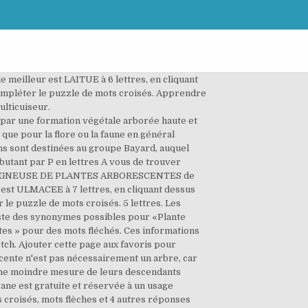
 meilleur est LAITUE à 6 lettres, en cliquant
ompléter le puzzle de mots croisés. Apprendre
ulticuiseur.
toutes les réponses et astuces pour terminer le jeu. Tout ou partie de cette définition est extrait du Dictionnaire de l'Académie française, huitième édition, 1932-1935. Axe des plantes. Définition de yucca. YUCCA Comme le veut la convention en mots fléchés, ce mot n'est pas accentué. Cosmique mots fléchés. Michel Baudoin, un amoureux du Thouarsais, est aussi verbicruciste. Gonflement Anormal Des Tissus Organiques 10 Lettres, Racine Arrondie De Diverses Plantes Potageres, Trois Mots Pour Un Seul Mais Pas N Importe Lequel. Les palmiers sont des plantes arborescentes, mais sont en fait des Arécacées qui ont un stipe et non un tronc. Étymologiquement, ce terme est un emprunt au grec ancien 'phoînix' qui veut dire 'oiseau fabuleux'. Définition du mot stipe dans le dictionnaire Mediadico. Aide mots fléchés et mots croisés Les synonymes Word de arborescent,e : 1 : ramifier, branchu,e, Se dit des plantes herbacées dont les tiges ou rameaux prennent la consistance de ceux des arbres. Lieu couvert de plantes humides. Solution. plantes arborescentes en 6 lettres Uncategorized et fam., Il est allé planter ses choux chez lui, ou simplement Il est allé planter ses choux, se dit d'un Homme qui se retire à la campagne après avoir vécu dans le monde, après avoir exercé des. Rechercher Il y a 1 les Longueur; manioc: 6 lettres: Qu'est ce que je vois? Table d'archerie minecraft. Découvrez les bonnes réponses, synonymes et autres mots utiles bled. Les champs marqués d'un astérisque sont obligatoires. Plante exotique de la famille … 1w2 enneagramme. Lambris bois brulé. Plantes arborescentes : définitions pour mots croisés. llanos. Il y a des fougères arborescentes, Dicksonia antartica, qui peut mesurer jusqu’à 15 mètres de hauteur dans son milieu d’origine. GENRE DE PALMIER - Synonymes mots fléchés & mots croisé Phénix, ou Phoenix, est un genre comprenant plusieurs espèces de palmiers appartenant à la famille des Arécacées. Les solutions pour la définition SORTE DE PLANTE pour des mots croisés ou mots fléchés, ainsi que des synonymes existants. Vous trouverez ci-dessous la solution pour la question Lieu Planté D’arbres du Mots Fléchés 20 Minutes. Plantes fixant la dune. Exemple: "P ris", "P.ris", "P,ris" ou "P*ris" Tige ligneuse de plantes arborescentes. Plantes vertes. Lieu Planté D'arbres Mots Fléchés 20 Minutes. Les synonymes du mot savane présentés sur ce site sont édités par l'équipe éditoriale de synonymo.f Z. Les synonymes de savane : brousse. Aloès. Plante. C'est un dictionnaire pour les mots croisés et mots fléchés. Ce moteur est consacré à la recherche de mots spécifiquement pour les mots croisés et mots fléchés. Les solutions pour la définition Plantes arborescentes pour des mots croisés ou mots fléchés, ainsi que des synonymes ex