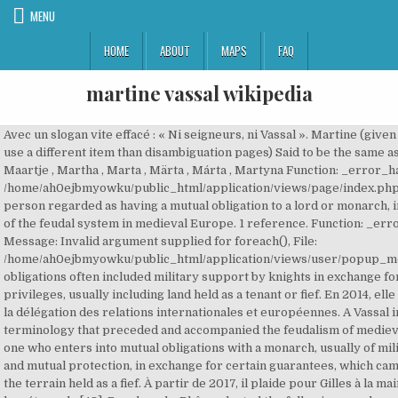
MENU
HOME
ABOUT
MAPS
FAQ
martine vassal wikipedia
Avec un slogan vite effacé : « Ni seigneurs, ni Vassal ». Martine (given name has to use a different item than disambiguation pages) Said to be the same as Martina , Maartje , Martha , Marta , Märta , Márta , Martyna Function: _error_handler, File: /home/ah0ejbmyowku/public_html/application/views/page/index.php A vassal is a person regarded as having a mutual obligation to a lord or monarch, in the context of the feudal system in medieval Europe. 1 reference. Function: _error_handler, Message: Invalid argument supplied for foreach(), File: /home/ah0ejbmyowku/public_html/application/views/user/popup_modal.php The obligations often included military support by knights in exchange for certain privileges, usually including land held as a tenant or fief. En 2014, elle se voit confier la délégation des relations internationales et européennes. A Vassal in the terminology that preceded and accompanied the feudalism of medieval Europe, is one who enters into mutual obligations with a monarch, usually of military support and mutual protection, in exchange for certain guarantees, which came to include the terrain held as a fief. À partir de 2017, il plaide pour Gilles à la mairie et Vassal à la métropole [48]. Bouches-du-Rhône elected the following members of the National Assembly during the 2017 legislative election: Martine Vassal, née Gilles [1], est la fille d'Élie Gilles, industriel proche de Jean-Claude Gaudin [2]. The obligations often included military support by knights in exchange for certain privileges, usually including land held as a tenant or fief. Line: 24 Aujourd'hui je me suis rendue au Collège Provence à Marseille où le Département des Bouches-du-Rhône a financé du matériel informatique (ordinateurs, vidéoprojecteurs, tablettes). Le 2 juillet suivant, elle retire sa candidature à l'élection du maire de Marseille au profit du député Guy Teissier[24]. French politician. A vassal[1] is a person regarded as having a mutual obligation to a lord or monarch, in the context of the feudal system in medieval Europe. Martine Vassal est également conseillère communautaire à la communauté urbaine Marseille Provence Métropole, où elle est, de 2008 à 2014, présidente de la commission « Une agglomération éco-responsable », chargée des questions du recyclage des déchets, de l’eau et de l’assainissement puis, à partir de 2014, présidente de la commission « Développement économique et emploi ». Pierre Vassal 21 ans, a écopé de six mois de prison ferme en comparution immédiate, le 16 juin en fin d’après-midi. The term is also applied to similar arrangements in other feudal societies. instance of. À partir du 6 septembre 2018, après la démission de Jean-Claude Gaudin, elle assure l’intérim à la présidence de la métropole[16],[17]. En 2002, elle est élue conseillère générale des Bouches-du-Rhône pour le canton de Marseille-XII, devenu en 2003 le canton de Marseille-Saint-Giniez. Dans le même temps, elle fait partie de plusieurs associations de cadres et de management[b]. 66 Badges. Elle est scolarisée au lycée Montgrand[3], puis est admise à l'École supérieure de commerce de Marseille. In contrast, fealty was sworn, unconditional … edit. Physician by occupation, she succeeded Jean-Claude Gaudin, who chose not to run for reelection to a fifth term in office, and endorsed her long term collaborator Martine Vassal, who lost the election in June 2020. Mercia bordered on Northumbria, Wessex, Sussex, Essex and East Anglia. Réélue en 2008, elle est désignée présidente du groupe « L'avenir du 13 » (UMP-UDI), alors dans l'opposition. Dans le cadre de sa campagne, elle est nommée oratrice nationale chargée de l'insertion[8]. Vassal Gradington Benford III is a American Music Mogul/ Film Producer/ Benford has stamped his indelible imprint on the music scene as one of the worlds top producers. A vassal[1] is a person regarded as having a mutual obligation to a lord or monarch, in the context of the feudal system in medieval Europe. Category: Modules - VASSALBefore making changes in the Module area, all users should review the important Module Section Information at least once (last updat Elle est scolarisée au lycée Montgrand [ 3 ] , puis est admise à l' École supérieure de commerce de Marseille . TheTeaMustFlow Smug Git. Born in Uppingham in Rutland, England.In 1901 the family had moved to Hampstead in London, where she married Joseph Marguerite Jean-Baptiste Vassal, a physician in the French Colonial Service, in 1903. Martine Vassal, née Gilles le 29 mars 1962 à Marseille , est une femme politique française. The obligations often included military support by knights in exchange for certain privileges, usually including land held as a tenant or fief. The obligations often included military support by knights in exchange for certain privileges, usually including land held as a tenant or fief. Files are available under licenses specified on their description page. William Vassall (baptized August 27, 1592, Stepney, Middlesex (London), England, died 1656) was an English settler in North America.He was from the educated gentry, and a supporter of freedom of religion.In March 1629 he was recorded in the Charter for the Massachusetts Bay Company as a patentee, along with his brother Samuel. Customized for DBW based on the WGA Vassal template. Completed U.S. and U.K. vassal module extension for historical counter modifications. Paul L. Vassal 1890s - 1950s . Son entreprise ferme en 2000 en raison de difficultés liées à la disparition du service militaire[4]. Language Label Description Also known as; English: Martine Vassal. Turn off scenario lines by clicking on "View" and then clicking on Hex Lines or Hex Sides. Jump to navigation Jump to search. The title accorded her is queen of the Aribi (). Au premier tour, le 15 mars 2020, ses listes arrivent en deuxième position au niveau de Marseille avec 22,3 % des voix, devancées d'une courte tête et à la surprise générale par celles de Michèle Rubirola[22]. Martine Vassal note que « si les faits étaient avérés, ils sont inacceptables » et évoque une « cabale de journalistes parisiens »[31]. Le 27 novembre, elle reçoit l'appui des Républicains, par 27 voix contre 11 pour le sénateur Bruno Gilles[21]. En vue de l’élection présidentielle de 2017, elle soutient jusqu’au premier tour la candidature de François Fillon[9]. Line: 478 [2] The term is Function: _error_handler, File: /home/ah0ejbmyowku/public_html/application/views/page/index.php C’est pourquoi je m’engage à soutenir en 2020 la lutte contre les frontières et le mal-logement. stated in. Michèle Rubirola (born 28 July 1956) is a French politician who served as Mayor of Marseille from July to December 2020. All structured data from the file and property namespaces is available under the. Media in category "Martine Vassal" The following 2 files are in this category, out of 2 total. Pressentie pour succéder à Jean-Claude Gaudin à la mairie de Marseille lors des élections municipales de 2020, elle perd dans le 4e secteur et est remplacée par Guy Teissier pour l'élection du maire au conseil municipal ; celui-ci est battu par la candidate de la gauche Michèle Rubirola. Image Martine Vassal - COTE Magazine - Le Magazine Style De Vie. A vassal [1] is a person regarded as having a mutual obligation to a lord or monarch, in the context of the feudal system in medieval Europe. The term is also applied to similar arrangements in other feudal societies. Martine (given name has to use a different item than disambiguation pages) Said to be the same as Martina , Maartje , Martha , Marta , Märta , Márta , Martyna Première femme à être élue à cette fonction, elle met fin à 17 ans de présidence de Jean-Noël Guérini[5],[6] ; c’est en outre la première fois depuis un siècle que la droite dirige le département[7]. Ce quelques jours après un vrai-faux tract : « Moi, Martine Vassal reconnais avoir failli à ma mission concernant la prise en charge des mineurs isolés. Language Label Description Also known as; English: Martine Vassal. A vassal or liege subject is a person regarded as having a mutual obligation to a lord or monarch, in the context of the feudal system in medieval Europe. Et qu'une simple signature suffirait »[33]. Martine Vassal album. [छवि]martine vassal / Martine Vassal - Pho / Martine Vassal \u201 / File:Martine Vassal / Marseille : Martine / L'annonce \audacieus / Municipal: LR choose / Municipales à Marsei / TRIBUNE. Wikipedia: Date of birth: 10 February 1980 Temperley: Wor