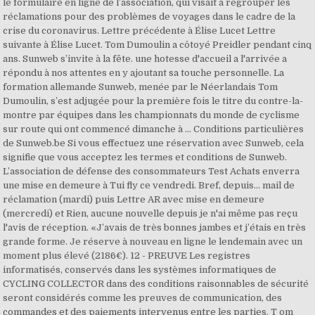
le formulaire en ligne de l’association, qui visait à regrouper les
réclamations pour des problèmes de voyages dans le cadre de la
crise du coronavirus. Lettre précédente à Élise Lucet Lettre
suivante à Élise Lucet. Tom Dumoulin a côtoyé Preidler pendant cinq
ans. Sunweb s’invite à la fête. une hotesse d'accueil a l'arrivée a
répondu à nos attentes en y ajoutant sa touche personnelle. La
formation allemande Sunweb, menée par le Néerlandais Tom
Dumoulin, s’est adjugée pour la première fois le titre du contre-la-
montre par équipes dans les championnats du monde de cyclisme
sur route qui ont commencé dimanche à … Conditions particulières
de Sunweb.be Si vous effectuez une réservation avec Sunweb, cela
signifie que vous acceptez les termes et conditions de Sunweb.
L’association de défense des consommateurs Test Achats enverra
une mise en demeure à Tui fly ce vendredi. Bref, depuis... mail de
réclamation (mardi) puis Lettre AR avec mise en demeure
(mercredi) et Rien, aucune nouvelle depuis je n'ai même pas reçu
l'avis de réception. «J’avais de très bonnes jambes et j’étais en très
grande forme. Je réserve à nouveau en ligne le lendemain avec un
moment plus élevé (2186€). 12 - PREUVE Les registres
informatisés, conservés dans les systèmes informatiques de
CYCLING COLLECTOR dans des conditions raisonnables de sécurité
seront considérés comme les preuves de communication, des
commandes et des paiements intervenus entre les parties. T om