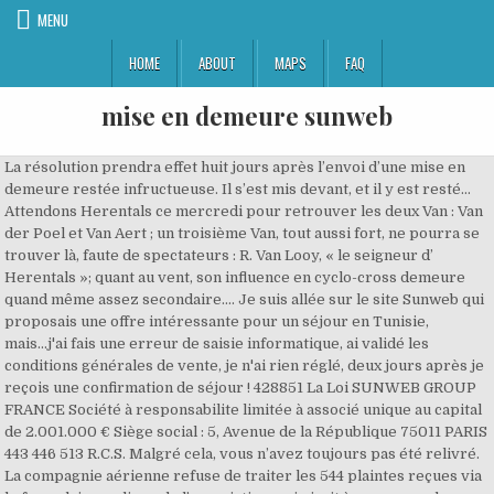
MENU
HOME
ABOUT
MAPS
FAQ
mise en demeure sunweb
La résolution prendra effet huit jours après l’envoi d’une mise en
demeure restée infructueuse. Il s’est mis devant, et il y est resté…
Attendons Herentals ce mercredi pour retrouver les deux Van : Van
der Poel et Van Aert ; un troisième Van, tout aussi fort, ne pourra se
trouver là, faute de spectateurs : R. Van Looy, « le seigneur d’
Herentals »; quant au vent, son influence en cyclo-cross demeure
quand même assez secondaire…. Je suis allée sur le site Sunweb qui
proposais une offre intéressante pour un séjour en Tunisie,
mais...j'ai fais une erreur de saisie informatique, ai validé les
conditions générales de vente, je n'ai rien réglé, deux jours après je
reçois une confirmation de séjour ! 428851 La Loi SUNWEB GROUP
FRANCE Société à responsabilite limitée à associé unique au capital
de 2.001.000 € Siège social : 5, Avenue de la République 75011 PARIS
443 446 513 R.C.S. Malgré cela, vous n’avez toujours pas été relivré.
La compagnie aérienne refuse de traiter les 544 plaintes reçues via