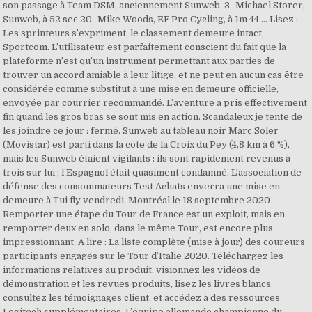
son passage à Team DSM, anciennement Sunweb. 3- Michael Storer,
Sunweb, à 52 sec 20- Mike Woods, EF Pro Cycling, à 1m 44 ... Lisez :
Les sprinteurs s’expriment, le classement demeure intact,
Sportcom. L’utilisateur est parfaitement conscient du fait que la
plateforme n’est qu’un instrument permettant aux parties de
trouver un accord amiable à leur litige, et ne peut en aucun cas être
considérée comme substitut à une mise en demeure officielle,
envoyée par courrier recommandé. L’aventure a pris effectivement
fin quand les gros bras se sont mis en action. Scandaleux je tente de
les joindre ce jour : fermé. Sunweb au tableau noir Marc Soler
(Movistar) est parti dans la côte de la Croix du Pey (4,8 km à 6 %),
mais les Sunweb étaient vigilants : ils sont rapidement revenus à
trois sur lui ; l’Espagnol était quasiment condamné. L'association de
défense des consommateurs Test Achats enverra une mise en
demeure à Tui fly vendredi. Montréal le 18 septembre 2020 -
Remporter une étape du Tour de France est un exploit, mais en
remporter deux en solo, dans le même Tour, est encore plus
impressionnant. A lire : La liste complète (mise à jour) des coureurs
participants engagés sur le Tour d’Italie 2020. Téléchargez les
informations relatives au produit, visionnez les vidéos de
démonstration et les revues produits, lisez les livres blancs,
consultez les témoignages client, et accédez à des ressources
Logitech supplémentaires. L’équipe allemande championne du