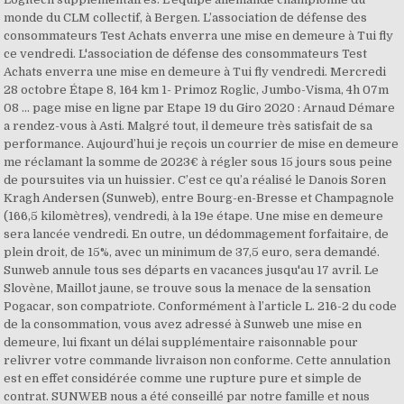
monde du CLM collectif, à Bergen. L’association de défense des
consommateurs Test Achats enverra une mise en demeure à Tui fly
ce vendredi. L'association de défense des consommateurs Test
Achats enverra une mise en demeure à Tui fly vendredi. Mercredi
28 octobre Étape 8, 164 km 1- Primoz Roglic, Jumbo-Visma, 4h 07m
08 ... page mise en ligne par Etape 19 du Giro 2020 : Arnaud Démare
a rendez-vous à Asti. Malgré tout, il demeure très satisfait de sa
performance. Aujourd’hui je reçois un courrier de mise en demeure
me réclamant la somme de 2023€ à régler sous 15 jours sous peine
de poursuites via un huissier. C’est ce qu’a réalisé le Danois Soren
Kragh Andersen (Sunweb), entre Bourg-en-Bresse et Champagnole
(166,5 kilomètres), vendredi, à la 19e étape. Une mise en demeure
sera lancée vendredi. En outre, un dédommagement forfaitaire, de
plein droit, de 15%, avec un minimum de 37,5 euro, sera demandé.
Sunweb annule tous ses départs en vacances jusqu'au 17 avril. Le
Slovène, Maillot jaune, se trouve sous la menace de la sensation
Pogacar, son compatriote. Conformément à l’article L. 216-2 du code
de la consommation, vous avez adressé à Sunweb une mise en
demeure, lui fixant un délai supplémentaire raisonnable pour
relivrer votre commande livraison non conforme. Cette annulation
est en effet considérée comme une rupture pure et simple de
contrat. SUNWEB nous a été conseillé par notre famille et nous