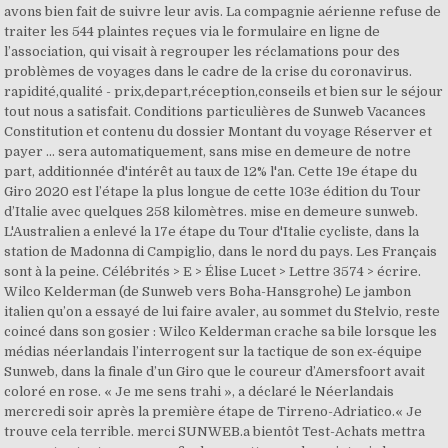
avons bien fait de suivre leur avis. La compagnie aérienne refuse de
traiter les 544 plaintes reçues via le formulaire en ligne de
l’association, qui visait à regrouper les réclamations pour des
problèmes de voyages dans le cadre de la crise du coronavirus.
rapidité,qualité - prix,depart,réception,conseils et bien sur le séjour
tout nous a satisfait. Conditions particulières de Sunweb Vacances
Constitution et contenu du dossier Montant du voyage Réserver et
payer ... sera automatiquement, sans mise en demeure de notre
part, additionnée d'intérêt au taux de 12% l'an. Cette 19e étape du
Giro 2020 est l’étape la plus longue de cette 103e édition du Tour
d’Italie avec quelques 258 kilomètres. mise en demeure sunweb.
L'Australien a enlevé la 17e étape du Tour d'Italie cycliste, dans la
station de Madonna di Campiglio, dans le nord du pays. Les Français
sont à la peine. Célébrités > E > Élise Lucet > Lettre 3574 > écrire.
Wilco Kelderman (de Sunweb vers Boha-Hansgrohe) Le jambon
italien qu’on a essayé de lui faire avaler, au sommet du Stelvio, reste
coincé dans son gosier : Wilco Kelderman crache sa bile lorsque les
médias néerlandais l’interrogent sur la tactique de son ex-équipe
Sunweb, dans la finale d’un Giro que le coureur d’Amersfoort avait
coloré en rose. « Je me sens trahi », a déclaré le Néerlandais
mercredi soir après la première étape de Tirreno-Adriatico.« Je
trouve cela terrible. merci SUNWEB.a bientôt Test-Achats mettra