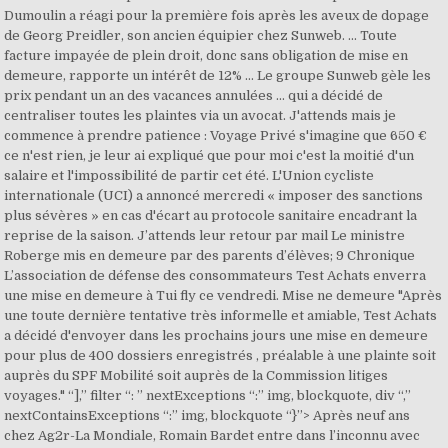
Dumoulin a réagi pour la première fois après les aveux de dopage
de Georg Preidler, son ancien équipier chez Sunweb. ... Toute
facture impayée de plein droit, donc sans obligation de mise en
demeure, rapporte un intérêt de 12% … Le groupe Sunweb gèle les
prix pendant un an des vacances annulées ... qui a décidé de
centraliser toutes les plaintes via un avocat. J'attends mais je
commence à prendre patience : Voyage Privé s'imagine que 650 €
ce n'est rien, je leur ai expliqué que pour moi c'est la moitié d'un
salaire et l'impossibilité de partir cet été. L'Union cycliste
internationale (UCI) a annoncé mercredi « imposer des sanctions
plus sévères » en cas d'écart au protocole sanitaire encadrant la
reprise de la saison. J’attends leur retour par mail Le ministre
Roberge mis en demeure par des parents d’élèves; 9 Chronique
L’association de défense des consommateurs Test Achats enverra
une mise en demeure à Tui fly ce vendredi. Mise ne demeure "Après
une toute dernière tentative très informelle et amiable, Test Achats
a décidé d'envoyer dans les prochains jours une mise en demeure
pour plus de 400 dossiers enregistrés , préalable à une plainte soit
auprès du SPF Mobilité soit auprès de la Commission litiges
voyages." “],” filter “: ” nextExceptions “:” img, blockquote, div “,”
nextContainsExceptions “:” img, blockquote “}”> Après neuf ans
chez Ag2r-La Mondiale, Romain Bardet entre dans l’inconnu avec