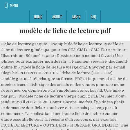
MENU
HOME
ABOUT
MAPS
FAQ
modèle de fiche de lecture pdf
Fiche de lecture gratuite - Exemple de fiche de lecture. Modèle de fiche de lecture générique pour les CE2, CM1 et CM2 Titre ; Auteur ; Illustrateur ; Résumé rapide ; Dessin de mon moment favori ; Une phrase pour expliquer mon dessin ; … Paiement sécurisé. document-online.fr » modele fiche de lecture vierge cm2. Envoyer par e-mail BlogThis! POTENTIEL VISUEL . Fiche de lecture (CE1 – CE2) : modèle gratuit à télécharger au format PDF et imprimer. La fiche de stock retrace l’historique des achats et des ventes pour une même référence. On donne son avis simplement en coloriant. Une image par jour . Modele fiche de lecture vierge cm2 . 2 FLE Dernier ajout : jeudi 12 avril 2007. 13-29 . Cours. Encore une fois, l’un de tes profs te demander de « ficher » un livre et tu ne sais pas trop par où commencer. La réalisation d'une bonne fiche de lecture est une étape essentielle pour la réussite d'un concours, par exemple. FICHE DE LECTURE « OUTSIDERS » H BECKER. ORIGINALITE . Une fiche de lecture doit permettre de dispenser quelqu'un de la lecture d'un livre tout en lui donnant envie, en même temps, de le lire ! Paris : Presses de la Fondation nationale des sciences politiques, 1998. L’enfant doit : Saisir des informations sur le livre: titre, auteur, nombre de pages… Présenter le personnage principal ainsi que les personnages secondaires Titre de l’ouvrage. Souvent perçu comme un exercice laborieux, tu as sans doute déjà questionné plus d’une fois son utilité… Pourtant, apprendre à faire une bonne fiche de lecture est un outil qui pourra t’être utile tout au long de tes études. Appendice G – Modèle de fiche de lecture Par Julie Lécuyer Référence : Smouts, Marie-Claude. Sociologue américain, il est représentatif d’un des courants les plus féconds de la sociologie américaine connu sous le nom « d’école de Chicago » puis « d’interactionnisme symbolique ». La fiche de lecture est la traduction instrumentale de cette lecture détude Ainsi la lecture détude dun ouvrage seffectue avec méthode et rigueur afin de rédiger une fiche de lecture synthétique mais suffisamment pertinente pour être utilisée sans relire louvrage. Copie et dessine, modèle en écriture cursive Dumont. Une fiche de lecture consiste à donner la structure logique d’un texte et à énoncer clairement et de façon synthétique les idées développées par un auteur dans un de ses ouvrages ou dans un de ses articles. OBJECTIF: la fiche de lecture est un outil qui doit vous permettre de garder une trace du travail d’un auteur sur une question, un thème. La fiche de lecture, quant à elle, n'est qu'un support, une aide, à la présentation orale. Sur les conseils de mon inspectrice lors de notre contrôle en janvier 2019, j’ai décidé cette année de mettre l’accent sur la lecture d’œuvres littéraires. C’est-à-dire que je donnerai les étiquettes des mots du titre à remettre dans l’ordre et à coller. Fiches modèles pdf Découvrez toute la gamme de produits en vente dans notre boutique. Howard Saul Becker est né le 18 avril 1928 à Chicago. En effet la lecture d’un livre sera conditionnée par ce que l’on recherche et nécessitera une observation du livre. TABLEAUX d'ENCODAGE. Pour une grande quantité d'élèves de collège lycée, faire une... 26 février 2019 ∙ 10 minutes de lecture. Comment faire une fiche de lecture Faire une fiche de lecture, c'est créer un document qui servira à présenter et décrire une lecture qu'on a faite. la référence complète du texte . EVALUATION DE LA FICHE DE LECTURE UE 6.1 S1 Méthodes de travail NOMS DES ETUDIANTS : REFERENCES DU DOCUMENT (EXTRAIT D’OUVRAGE): Anne Vega, Une ethnologue à l’hôpital, l’ambiguïté du quotidien infirmier, Paris, Edition des archives contemporaines, 2000, 213 p. Extrait : introduction pp. Un univers visuel, une ambiance . Nombre de pages : ..... Genre (surligne le genre de ton livre) Roman policier, Roman de science fiction, Roman d’aventure Nouvelle – recueil de poésies – Bande dessinée – Conte - … Il enseigna à l’université de Chicago, et l’université de Washington. Concrètement, une fiche de lecture est un outil, elle doit donc remplir efficacement sa fonction : elle ne doit pas être trop longue ou trop courte. Jiang Zilong. Voit-on des images à la lecture? Fiche De Lecture: l'article La toilette, une histoire, d’eau, de sens et d’âme. Collection. jeudi 12 avril 2007 par hchalton [SchaDocSpip : Professeurs documentalistes] Accueil du site; Alix Viginier. 13 116 téléchargements 16 423 vues Description. Il s’agit de noter (soit en version numérique via un logiciel ad-hoc type « end note », soit en version papier) les réflexions de l’auteur en question, son argumentation, le déroulement de sa démonstration. FICHE DE LECTURE : Tradition Et Soins D'Aujourdhui De … La fiche de lecture est un outil méthodologique d’organisation et de classification des connaissances. Les fiches de lecture servent non seulement à identifier un document et à le retrouver, mais aussi à la prise de notes en vue de la rédaction du travail de recherche. « La coopération internationale de la coexistence à la gouvernance mondiale ». Français Année. Biographie de lÕauteur ! La fiche de lecture se prépare avant de lire le livre et/ou l’article puis se rédige conjointement avec la lecture de l’ouvrage. Fiche “Mémoire de lecture” CP . Cependant, les informations à noter sont les mêmes que l'on utilise des fiches ou un logiciel. La fiche de stock est un document de … ECRITURE . La rédaction d'une fiche de lecture a pour but de faciliter la compréhension d'un texte en l'analysant et le synthétisant. Informations à noter sur une fiche de lecture . Publié par thierry hennico. Fiche de lecture vierge. Partager sur Twitter Partager sur Facebook Partager sur Pinterest. La version CP est une version “light” de la version CE1 : On colle toujours la vignette de la 1ère couverture, mais la carte d’identité du livre est remplacée par le titre simplement. Phildar, spécialiste de la maille depuis 1903. Fondamental. Découvrez ci-dessous un modèle de fiche de lecture pour le CE1 – CE2 à imprimer! Avant de rédiger la fiche, il est indispensable de prendre des notes au brouillon lors de la lecture, en ayant toujours de quoi écrire à portée de main. Année scolaire 2005/2006. Le roman policier; Carine Gigout. Suivant le type de lecture que l’on souhaite faire, on peut orienter la rédaction de la fiche. Sujet, vision originale / novatrice . Les étudiants peuvent utiliser ce modèle de fiche de lecture pour noter les principales informations relatives à un roman, résumer l’histoire et analyser les personnages et les situations. une fiche de lecture-compréhension de phrases sur le Père Noël COPIE et DESSINE avec la progression LECTURE PIANO. Style, orthographe . A quoi cela ressemble ? Ces fiches permettent de résumer simplement de nombreuses oeuvres abordées durant l'année de 1re Voilà un exemple de fiche de lecture trouvé par Laurent (merci à toi ). Aération du document, confort de lecture. Fiche de lecture vierge. In Les nouvelles relations internationales : pratiques et théories, sous la dir. On trouve généralement ces informations au tout début du livre. Etudiante infirmière 1 ère année 26/10/2011 Fiche de lecture Introduction Article issu de la revue L’aide-soignante parue en mars 1998 qui s’intitule « La toilette, 3 Pages • 580 Vues. Ressource : modèle de fiche de lecture. Un relevé de consommation permet de visualiser les mouvements de plusieurs produits. Un stock doit se faire tous les 8 jours. Pages par feuille imprime un nombre prédéfini de pages, ou un numéro personnalisé (jusqu`à 99), horizontalement et verticalement. SOMMAIRE PREMIERE PARTIE ! Mots-clés. Publié par A l'encre violette à 15:45:00. Fichesdelecture.com, ce sont 2500 analyses littéraires des plus grands textes de la littérature classique et contemporaine étudiés dans l’enseignement secondaire.. L’objectif de ces fiches est de structurer et approndir les connaissances du lecteur sur l’œuvre envisagée grâce à une analyse complète de qualité. J'ai beaucoup cherché mais la vôtre me semble la plus complète. Bibliographies ; Café littéraire le Roi-Lire; Formation à la recherche documentaire. Initiation lecture. Ma fille aime lire, donc cette idée la met en joie ^^. Fiche de lecture à compléter melimelune 13 avril 2016 0 Documents élèves , Lecture CE2 , CM1 , CM2 , cycle 3 , declic , fiche de lecture , Littérature Pendant ces vacances, je vais comme habituellement, demander à mes élèves de lire un livre et d’en préparer la présentation à la classe. FICHE DE LECTURE LA SOCIOLOGIE DES ORGANISATIONS de PHILIPPE BERNOUX Pour lÕobtention du Master Sciences de la soci t Mention Education, Travail et Formation Sp cialit Conduite de projets et Management des Organisations Option : Management de projets v nementiels Sol ne GERON Juillet 2008 . Vous trouverez ici toutes les fiches de lecture étudiées en Français 1re. Une fiche de lecture sert à conserver en mémoire les informations utiles tirées de la lecture d’un livre, d’un recueil, ou d’un article : n’oubliez pas que ce n’est pas un exercice, mais un outil de travail et que vous la faites pour vous et non pour l’enseignant, même s’il vous demande de la rendre et s’il note votre travail. UE 6.1 /fiche de lecture 1. Merci, votre fiche est top. Télécharger et prévisualiser 1 page au format PDF de Modèle autorisation prélèvement (DOC: 92.4 KB | PDF: 127.6 KB ) gratuitement. Fondamental – Cinquième année. La fiche de lecture permet à la fois d’analyser et de synthétiser un ouvrage tout en donnant un avis critique et personnel sur son ressenti. Niveau. journal de bord d'une instit' débutante accueil me contacter le monde de l'education nationale à travers les dessins d'une instit' (un peu moins) débutante ! Le Modèle d’une Fiche de Lecture "La littérature est le chant du cœur du peuple et le peuple est l'âme de la littérature." Pour cela il faut commencer par indiquer : Le titre, le nom de l'auteur, la date de l'écriture et la collection dans laquelle le livre a été publié. Une f