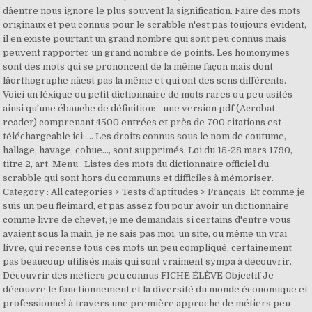
dâentre nous ignore le plus souvent la signification. Faire des mots
originaux et peu connus pour le scrabble n'est pas toujours évident,
il en existe pourtant un grand nombre qui sont peu connus mais
peuvent rapporter un grand nombre de points. Les homonymes
sont des mots qui se prononcent de la même façon mais dont
lâorthographe nâest pas la même et qui ont des sens différents.
Voici un léxique ou petit dictionnaire de mots rares ou peu usités
ainsi qu'une ébauche de définition: - une version pdf (Acrobat
reader) comprenant 4500 entrées et près de 700 citations est
téléchargeable ici: ... Les droits connus sous le nom de coutume,
hallage, havage, cohue..., sont supprimés, Loi du 15-28 mars 1790,
titre 2, art. Menu . Listes des mots du dictionnaire officiel du
scrabble qui sont hors du communs et difficiles à mémoriser.
Category : All categories > Tests d'aptitudes > Français. Et comme je
suis un peu fleimard, et pas assez fou pour avoir un dictionnaire
comme livre de chevet, je me demandais si certains d'entre vous
avaient sous la main, je ne sais pas moi, un site, ou même un vrai
livre, qui recense tous ces mots un peu compliqué, certainement
pas beaucoup utilisés mais qui sont vraiment sympa à découvrir.
Découvrir des métiers peu connus FICHE ÉLÈVE Objectif Je
découvre le fonctionnement et la diversité du monde économique et
professionnel à travers une première approche de métiers peu