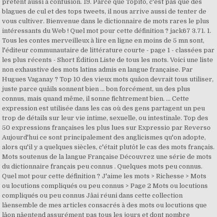
prêtent aussi à confusion. 19. Parce que Topito, c'est pas que des
blagues de cul et des tops tweets, il nous arrive aussi de tenter de
vous cultiver. Bienvenue dans le dictionnaire de mots rares le plus
intéressants du Web ! Quel mot pour cette définition ? jack67 3.71. 1.
Tous les contes merveilleux à lire en ligne en moins de 5 mn sont,
l'éditeur communautaire de littérature courte - page 1 - classées par
les plus récents - Short Édition Liste de tous les mots. Voici une liste
non exhaustive des mots latins admis en langue française. Par
Hugues Vaganay ? Top 10 des vieux mots quâon devrait tous utiliser,
juste parce quâils sonnent bien ... bon forcément, un des plus
connus, mais quand même, il sonne fichtrement bien. ... Cette
expression est utilisée dans les cas où des gens partagent un peu
trop de détails sur leur vie intime, sexuelle, ou intestinale. Top des
50 expressions françaises les plus lues sur Expressio par Reverso
Aujourd'hui ce sont principalement des anglicismes qu'on adopte,
alors qu'il y a quelques siècles, c'était plutôt le cas des mots français.
Mots soutenus de la langue Française Découvrez une série de mots
du dictionnaire français peu connus . Quelques mots peu connus.
Quel mot pour cette définition ? J'aime les mots > Richesse > Mots
ou locutions compliqués ou peu connus > Page 2 Mots ou locutions
compliqués ou peu connus Jâai réuni dans cette collection
lâensemble de mes articles consacrés à des mots ou locutions que
lâon nâentend assurément pas tous les jours et dont nombre