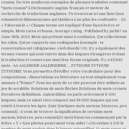
connus. De très nombreux exemples de phrases traduites contenant
"mots connus" â Dictionnaire anglais-français et moteur de
recherche de traductions anglaises. Tu trouveras ici une liste (non
exhaustive) dâhomonymes qui tâaidera à ne plus les confondre. - Q1:
« Tabernacle » ! Chaque terme est expliqué d'une façon brève et
simple. Mots rares et beaux. Average rating : Published by jack67 on
June 16th, 2013. Mots qui prêtent aussi à confusion. Qui collectionne
les rubis, Qui se rapporte aux roubignoles (exemple : ta
conversation est rubigineuse, vieil obsédé ! Or, il y a également des
termes russes qui sont entrés dans des langues étrangères évitant
la traduction et conservant ainsi leur forme originale. Il y a 411430
mots : AA AALENIEN AALENIENNE ... ZYTHONS ZYTHUM
ZYTHUMS. Vous permettra d'étoffer votre vocabulaire pour des
compositions / dissertations en littérature ou tout simplement vous
amusez à "frimer". Tous les mots de ce site peuvent être utilisés au
jeu de scrabble. Solutions de mots fléchés Solutions de mots croisés
Dernières definitions. Aujourdâhui, on parle activement 6 500
langues, mais ce nâest rien comparé aux 94 000 langues qui ont
existé à travers les âges. Quiz Quelques mots anciens, bizarres, peu
connusâ¦ : A vous de trouver la signification de certains mots
anciens, bizarres, peu connusâ¦15 mots bizarres commençant par la
lettre « T » !Les photos pourraient vous aider ! «On estime à 150 le
nombre de mots gaulois dans la langue aujourd'hui. 15 mots rares et