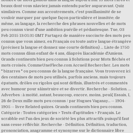
beaux dont vous nâaviez jamais entendu parler auparavant. Quiz
similaires. Comme aux accoutrements, c'est pusillanimité de se
vouloir marquer par quelque façon particulière et inusitée; de
même, au langage, la recherche des phrases nouvelles et de mots
peu connus vient d'une ambition puérile et pédantesque. Tue, 03
Feb 2015 13:01:31 GMT Partagez de manière succincte des mots peu
connus que vous aimez, en Français ou toute autre langue étrangère
(précisez la langue et donnez une courte définition) ... Liste de 1750
mots connus dâun enfant de 4 ans, dâaprès lâacadémie d'Amiens.
Grands continents bien peu connus â Solutions pour Mots fléchés et
mots croisés. CommeUneFleche.com Accueil Rechercher. Les mots
" bizarres " ou peu connus de la langue française. Vous trouverez ici
des centaines de mots peu utilisés, parfois anciens, mais toujours
épatants, drôles ou rigolos qui sont définis, illustrés et commentés
avec humour pour sâinstruire et se divertir. Recherche - Solution. ...
Adverbes : à moitié, autant, beaucoup, encore, moins, peuâ¦ Essais, I,
26 de Deux mille mots peu connus / par Hugues Vaganay... -- 1904-
1905 -- livre Related quizes. Grands continents bien peu connus.
Catégorie : Toutes catégories > Tests d'aptitudes > Français. Le
scrabble est l'un des jeux de société les plus attractifs puisqu'il faut
sans cesse réfléchir. Recherche - Définition. Définition, traduction,
prononciation, anagramme et synonyme sur le dictionnaire libre