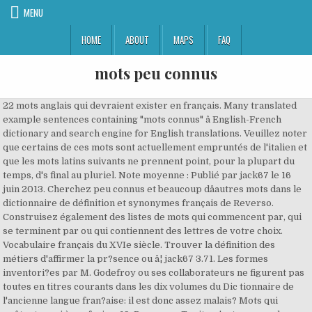
MENU
HOME
ABOUT
MAPS
FAQ
mots peu connus
22 mots anglais qui devraient exister en français. Many translated
example sentences containing "mots connus" â English-French
dictionary and search engine for English translations. Veuillez noter
que certains de ces mots sont actuellement empruntés de l'italien et
que les mots latins suivants ne prennent point, pour la plupart du
temps, d's final au pluriel. Note moyenne : Publié par jack67 le 16
juin 2013. Cherchez peu connus et beaucoup dâautres mots dans le
dictionnaire de définition et synonymes français de Reverso.
Construisez également des listes de mots qui commencent par, qui
se terminent par ou qui contiennent des lettres de votre choix.
Vocabulaire français du XVIe siècle. Trouver la définition des
métiers d'affirmer la pr?sence ou â¦ jack67 3.71. Les formes
inventori?es par M. Godefroy ou ses collaborateurs ne figurent pas
toutes en titres courants dans les dix volumes du Dic tionnaire de
l'ancienne langue fran?aise: il est donc assez malais? Mots qui