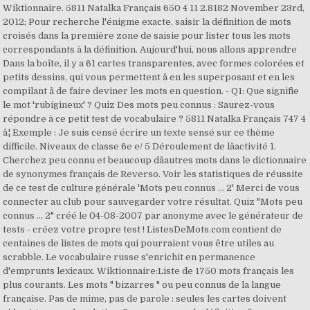
Wiktionnaire. 5811 Natalka Français 650 4 11 2.8182 November 23rd,
2012; Pour recherche l'énigme exacte, saisir la définition de mots
croisés dans la première zone de saisie pour lister tous les mots
correspondants à la définition. Aujourd'hui, nous allons apprendre
Dans la boîte, il y a 61 cartes transparentes, avec formes colorées et
petits dessins, qui vous permettent â en les superposant et en les
compilant â de faire deviner les mots en question. - Q1: Que signifie
le mot 'rubigineux' ? Quiz Des mots peu connus : Saurez-vous
répondre à ce petit test de vocabulaire ? 5811 Natalka Français 747 4
â¦ Exemple : Je suis censé écrire un texte sensé sur ce thème
difficile. Niveaux de classe 6e e/ 5 Déroulement de lâactivité 1.
Cherchez peu connu et beaucoup dâautres mots dans le dictionnaire
de synonymes français de Reverso. Voir les statistiques de réussite
de ce test de culture générale 'Mots peu connus ... 2' Merci de vous
connecter au club pour sauvegarder votre résultat. Quiz "Mots peu
connus ... 2" créé le 04-08-2007 par anonyme avec le générateur de
tests - créez votre propre test ! ListesDeMots.com contient de
centaines de listes de mots qui pourraient vous être utiles au
scrabble. Le vocabulaire russe s'enrichit en permanence
d'emprunts lexicaux. Wiktionnaire:Liste de 1750 mots français les
plus courants. Les mots " bizarres " ou peu connus de la langue
française. Pas de mime, pas de parole : seules les cartes doivent