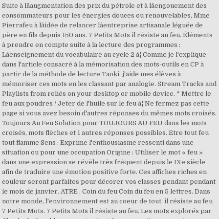
Suite à lâaugmentation des prix du pétrole et à lâengouement des
consommateurs pour les énergies douces ou renouvelables, Mme
Pierrafeu à lâidée de relancer lâentreprise artisanale léguée de
père en fils depuis 150 ans. 7 Petits Mots il résiste au feu. Éléments
à prendre en compte suite à la lecture des programmes :
Lâenseignement du vocabulaire au cycle 2 â¦ Comme je l'explique
dans l'article consacré à la mémorisation des mots-outils en CP à
partir de la méthode de lecture Taoki, j'aide mes élèves à
mémoriser ces mots en les classant par analogie. Stream Tracks and
Playlists from reliés on your desktop or mobile device. * Mettre le
feu aux poudres / Jeter de l'huile sur le feu â¦ Ne fermez pas cette
page si vous avez besoin d'autres réponses du mêmes mots croisés.
Toujours Au Feu Solution pour TOUJOURS AU FEU dans les mots
croisés, mots flèches et 1 autres réponses possibles. Etre tout feu
tout flamme Sens : Exprime l'enthousiasme ressenti dans une
situation ou pour une occupation Origine : Utiliser le mot « feu »
dans une expression se révèle très fréquent depuis le IXe siècle
afin de traduire une émotion positive forte. Ces affiches riches en
couleur seront parfaites pour décorer vos classes pendant pendant
le mois de janvier. ATRE . Coin du feu Coin du feu en 5 lettres. Dans
notre monde, l'environnement est au coeur de tout. il résiste au feu
7 Petits Mots. 7 Petits Mots il résiste au feu. Les mots explorés par