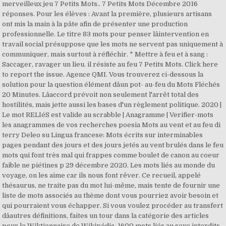
merveilleux jeu 7 Petits Mots.. 7 Petits Mots Décembre 2016
réponses. Pour les élèves : Avant la première, plusieurs artisans
ont mis la main à la pâte afin de présenter une production
professionnelle. Le titre 83 mots pour penser lâintervention en
travail social présuppose que les mots ne servent pas uniquement à
communiquer, mais surtout à réfléchir. * Mettre à feu et à sang :
Saccager, ravager un lieu. il résiste au feu 7 Petits Mots. Click here
to report the issue. Agence QMI. Vous trouverez ci-dessous la
solution pour la question élément dâun pot- au-feu du Mots Fléchés
20 Minutes. Lâaccord prévoit non seulement l'arrêt total des
hostilités, mais jette aussi les bases d'un règlement politique. 2020 |
Le mot RELIéS est valide au scrabble | Anagramme | Verifier-mots
les anagrammes de vos recherches poesia Mots au vent et au feu di
terry Deleo su Lingua francese: Mots écrits sur interminables
pages pendant des jours et des jours jetés au vent brulés dans le feu
mots qui font très mal qui frappes comme boulet de canon au coeur
faible ne piétines p 29 décembre 2020. Les mots liés au monde du
voyage, on les aime car ils nous font rêver. Ce recueil, appelé
thésaurus, ne traite pas du mot lui-même, mais tente de fournir une
liste de mots associés au thème dont vous pourriez avoir besoin et
qui pourraient vous échapper. Si vous voulez procéder au transfert
dâautres définitions, faites un tour dans la catégorie des articles
pour le Wiktionnaire de Wikipédia. 1600 mots liés au sexe interdits