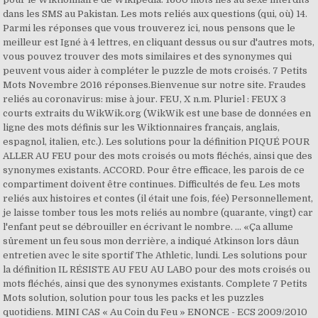
dans les SMS au Pakistan. Les mots reliés aux questions (qui, où) 14.
Parmi les réponses que vous trouverez ici, nous pensons que le
meilleur est Igné à 4 lettres, en cliquant dessus ou sur d'autres mots,
vous pouvez trouver des mots similaires et des synonymes qui
peuvent vous aider à compléter le puzzle de mots croisés. 7 Petits
Mots Novembre 2016 réponses.Bienvenue sur notre site. Fraudes
reliés au coronavirus: mise à jour. FEU, X n.m. Pluriel : FEUX 3
courts extraits du WikWik.org (WikWik est une base de données en
ligne des mots définis sur les Wiktionnaires français, anglais,
espagnol, italien, etc.). Les solutions pour la définition PIQUÉ POUR
ALLER AU FEU pour des mots croisés ou mots fléchés, ainsi que des
synonymes existants. ACCORD. Pour être efficace, les parois de ce
compartiment doivent être continues. Difficultés de feu. Les mots
reliés aux histoires et contes (il était une fois, fée) Personnellement,
je laisse tomber tous les mots reliés au nombre (quarante, vingt) car
l'enfant peut se débrouiller en écrivant le nombre. ... «Ça allume
sûrement un feu sous mon derrière, a indiqué Atkinson lors dâun
entretien avec le site sportif The Athletic, lundi. Les solutions pour
la définition IL RÉSISTE AU FEU AU LABO pour des mots croisés ou
mots fléchés, ainsi que des synonymes existants. Complete 7 Petits
Mots solution, solution pour tous les packs et les puzzles
quotidiens. MINI CAS « Au Coin du Feu » ENONCE - ECS 2009/2010