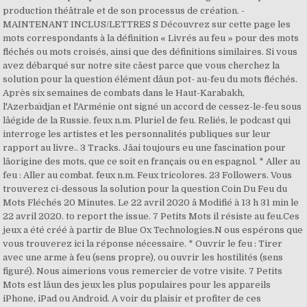
production théâtrale et de son processus de création. -
MAINTENANT INCLUS/LETTRES S Découvrez sur cette page les
mots correspondants à la définition « Livrés au feu » pour des mots
fléchés ou mots croisés, ainsi que des définitions similaires. Si vous
avez débarqué sur notre site câest parce que vous cherchez la
solution pour la question élément dâun pot- au-feu du mots fléchés.
Après six semaines de combats dans le Haut-Karabakh,
l'Azerbaïdjan et l'Arménie ont signé un accord de cessez-le-feu sous
lâégide de la Russie. feux n.m. Pluriel de feu. Reliés, le podcast qui
interroge les artistes et les personnalités publiques sur leur
rapport au livre.. 3 Tracks. Jâai toujours eu une fascination pour
lâorigine des mots, que ce soit en français ou en espagnol. * Aller au
feu : Aller au combat. feux n.m. Feux tricolores. 23 Followers. Vous
trouverez ci-dessous la solution pour la question Coin Du Feu du
Mots Fléchés 20 Minutes. Le 22 avril 2020 â Modifié à 13 h 31 min le
22 avril 2020. to report the issue. 7 Petits Mots il résiste au feu.Ces
jeux a été créé à partir de Blue Ox Technologies.N ous espérons que
vous trouverez ici la réponse nécessaire. * Ouvrir le feu : Tirer
avec une arme à feu (sens propre), ou ouvrir les hostilités (sens
figuré). Nous aimerions vous remercier de votre visite. 7 Petits
Mots est lâun des jeux les plus populaires pour les appareils
iPhone, iPad ou Android. A voir du plaisir et profiter de ces