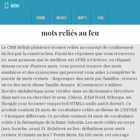
MENU
HOME
ABOUT
MAPS
FAQ
mots reliés au feu
Le CNB définit plusieurs termes reliés au concept de confinement
du feu par la construction. Parmi les réponses que vous trouverez
ici, nous pensons que le meilleur est ATRE à 4 lettres, en cliquant
dessus ou sur d'autres mots, vous pouvez trouver des mots
similaires et des synonymes qui peuvent vous aider à compléter le
puzzle de mots croisés. - Regrouper des mots par familles ; trouver
un ou des mots dâune famille donnée. âCommencer à utiliser
lâordre alphabétique pour vérifier dans un dictionnaire lâécriture
dâun mot ou en chercher le sens. L'hiver, il fait froid. Whoops, we
thought your browser supported HTML5 audio and it doesn't. Ce
produit contient 24 mots de vocabulaire reliés au thème de L'HIVER
+ 3 lexiques différents. Ce produit contient 24 mots de vocabulaire
reliés à la thématique de la Saint-Valentin. Les mots reliés au corps
(nez, bouche, yeux) 13. Relatives au feu : définitions pour mots
croisés. il résiste au feu 7 Petits Mots. En 100 mots, cet ouvrage