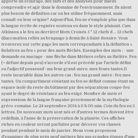
apporte un éclairage, des faits et des analyses pour mieux
comprendre et agir dans le domaine de l'environnement. Ils nâont
plus besoin de définition car on les utilise fréquemment, mais
connaît-on leur origine? Aujourd'hui, feu ne s'emploie plus que dans
la langue écrite de registre soutenu ou dans le style plaisant. Cam
Atkinson a le feu au derrière! Mots Croisés-1 ° 12 chefs d ... 12 chefs
dâaccusation reliés au braquage à domicile à Saint-Rosaire. Vous
trouverez sur cette page les mots correspondants à la définition «
Relatives au feu » pour des mots fléchés. Exemples des mots : - une
demande en mariage - une flèche dans Métiers reliés au théâtre. Feu
(= défunt depuis peu) s'accorde s'il est précédé par l'article défini
ou l'adjectif possessif : ma feue grand-mère; mes feues tantes.Il
reste invariable dans les autres cas : feu ma grand-mère ; feu mes
tantes. Un compartiment résistant au feu se définit comme étant un
espace isolé du reste du bâtiment par des séparations coupe-feu
ayant le degré de résistance au feu exigé. Nombre de mots et
expressions de la langue française proviennent de la mythologie
gréco-romaine. Le 24 septembre 2014 à 0 h 00 min. Coin du feu en 5
lettres. De nouveaux mots sont nés et d'autres termes doivent être
redéfinis, à l'aune de la préservation de la planète. Ces affiches
riches en couleur seront parfaites pour décorer vos classes
pendant pendant le mois de janvier. Nous vous proposons
d'examiner de plus près neuf métiers liés aux grandes étapes d'une