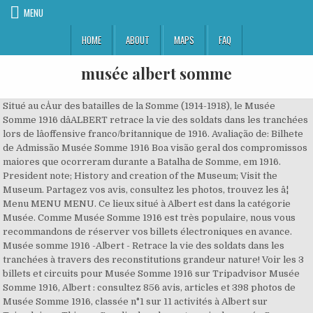
MENU
HOME
ABOUT
MAPS
FAQ
musée albert somme
Situé au cÅur des batailles de la Somme (1914-1918), le Musée
Somme 1916 dâALBERT retrace la vie des soldats dans les tranchées
lors de lâoffensive franco/britannique de 1916. Avaliação de: Bilhete
de Admissão Musée Somme 1916 Boa visão geral dos compromissos
maiores que ocorreram durante a Batalha de Somme, em 1916.
President note; History and creation of the Museum; Visit the
Museum. Partagez vos avis, consultez les photos, trouvez les â¦
Menu MENU MENU. Ce lieux situé à Albert est dans la catégorie
Musée. Comme Musée Somme 1916 est très populaire, nous vous
recommandons de réserver vos billets électroniques en avance.
Musée somme 1916 -Albert - Retrace la vie des soldats dans les
tranchées à travers des reconstitutions grandeur nature! Voir les 3
billets et circuits pour Musée Somme 1916 sur Tripadvisor Musée
Somme 1916, Albert : consultez 856 avis, articles et 398 photos de
Musée Somme 1916, classée n°1 sur 11 activités à Albert sur