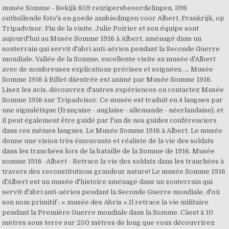
musée Somme - Bekijk 859 reizigersbeoordelingen, 398
onthullende foto's en goede aanbiedingen voor Albert, Frankrijk, op
Tripadvisor. Fin de la visite. Julie Poirier et son équipe sont
aujourd'hui au Musée Somme 1916 à Albert, aménagé dans un
souterrain qui servit d'abri anti-aérien pendant la Seconde Guerre
mondiale. Vallée de la Somme, excellente visite au musée d'Albert
avec de nombreuses explications précises et soignées, ... Musée
Somme 1916 â Billet dâentrée est animé par Musée Somme 1916.
Lisez les avis, découvrez d'autres expériences ou contactez Musée
Somme 1916 sur Tripadvisor. Ce musée est traduit en 4 langues par
une signalétique (française - anglaise - allemande - néerlandaise), et
il peut également être guidé par l'un de nos guides conférenciers
dans ces mêmes langues. Le Musée Somme 1916 à Albert. Le musée
donne une vision très émouvante et réaliste de la vie des soldats
dans les tranchées lors de la bataille de la Somme de 1916. Musée
somme 1916 -Albert - Retrace la vie des soldats dans les tranchées à
travers des reconstitutions grandeur nature! Le musée Somme 1916
d'Albert est un musée d'histoire aménagé dans un souterrain qui
servit d'abri anti-aérien pendant la Seconde Guerre mondiale, d'où
son nom primitif : « musée des Abris ».Il retrace la vie militaire
pendant la Première Guerre mondiale dans la Somme. Câest à 10
mètres sous terre sur 250 mètres de long que vous découvrirez