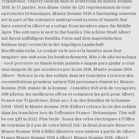
Tripadvisor. Thierry Gourlin dans le souterrain du musée Somme
1916, le 17 janvier, lors dâune visite de 120 représentants de tour-
opérateurs britanniques. Musée Somme 1916 A fascinating museum
set in part of the extensive underground system of tunnels that
have existed in Albert as a refuge from invaders since the Middle
Ages. The entrance is next to the basilica. Die schöne Stadt Albert
mit ihrem auffälligem Basilika-Turm und dem majestätischen
Rathaus liegt versteckt in der hügeligen Landschaft
Nordfrankreichs. Le couloir où le son et la lumière nous font
imaginer une nuit sous les bombardements. Não é de alta tecnologia
- você percorre os túneis lendo painéis e mapas para ajudar a criar
uma imagem do que aconteceu por lá em 1916. Musée somme 1916 -
Albert - Retrace la vie des soldats dans les tranchées à travers des
reconstitutions grandeur nature! 924 personnes étaient ici. Musée
Somme 1916: musée de la Somme - consultez 859 avis de voyageurs,
398 photos, les meilleures offres et comparez les prix pour Albert,
France sur Tripadvisor. Situé au c Å ur des Batailles de la Somme
(1914 -1918) le Musée Somme 1916 d'Albert retrace la vie des soldats
dans les tranchées lors de l'offensive Franco / Britannique. This will
be our gift in 2021. Plus facile : louez des vélos électriques à l'Office
de tourisme (à 2 pas de votre hôtel) 15â¬ la demi-journée Réserver
Musée Somme 1916 â Billet dâentrée à/en Amiens à partir de Albert,
France Musée Somme 1916 à Albert. Musee Somme 1916: Albert: