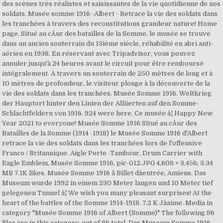
des scènes très réalistes et saisissantes de la vie quotidienne de nos
soldats. Musée somme 1916 -Albert - Retrace la vie des soldats dans
les tranchées à travers des reconstitutions grandeur nature! Home
page. Situé au cÅur des batailles de la Somme, le musée se trouve
dans un ancien souterrain du 13ième siècle, réhabilité en abri anti-
aérien en 1938. En réservant avec Tripadvisor, vous pouvez
annuler jusqu'à 24 heures avant le circuit pour être remboursé
intégralement. À travers un souterrain de 250 mètres de long et à
10 mètres de profondeur, le visiteur plonge à la découverte de la
vie des soldats dans les tranchées. Musée Somme 1916. Weltkrieg
der Hauptort hinter den Linien der Alliierten auf den Somme-
Schlachtfeldern von 1916. 924 were here. Ce musée â¦ Happy New
Year 2021 to everyone! Musée Somme 1916 Situé au cÅur des
Batailles de la Somme (1914 -1918) le Musée Somme 1916 d'Albert
retrace la vie des soldats dans les tranchées lors de l'offensive
Franco / Britannique. Aigle Porte -Tambour, Drum Carrier with
Eagle Emblem, Musée Somme 1916, pic-012.JPG 4,608 × 3,456; 3.34
MB 7.1K likes. Musée Somme 1916 â Billet dâentrée, Amiens. Das
Museum wurde 1992 in einem 230 Meter langen und 10 Meter tief
gelegenen Tunnel â¦ We wish you many pleasant surprises! At the
heart of the battles of the Somme 1914-1918. 7,2 K Jâaime. Media in
category "Musée Somme 1916 of Albert (Somme)" The following 86
files are in this category, out of 86 total. Das Museum Somme 1916