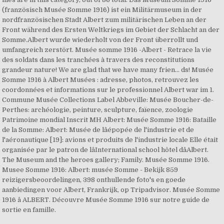
(französisch Musée Somme 1916) ist ein Militärmuseum in der
nordfranzösischen Stadt Albert zum militärischen Leben an der
Front während des Ersten Weltkriegs im Gebiet der Schlacht an der
Somme.Albert wurde wiederholt von der Front überrollt und
umfangreich zerstört. Musée somme 1916 -Albert - Retrace la vie
des soldats dans les tranchées à travers des reconstitutions
grandeur nature! We are glad that we have many frien... ds! Musée
Somme 1916 à Albert Musées : adresse, photos, retrouvez les
coordonnées et informations sur le professionnel Albert war im 1.
Commune Musée Collections Label Abbeville: Musée Boucher-de-
Perthes: archéologie, peinture, sculpture, faïence, zoologie
Patrimoine mondial Inscrit MH Albert: Musée Somme 1916: Bataille
de la Somme: Albert: Musée de lâépopée de l'industrie et de
l'aéronautique [19]: avions et produits de l'industrie locale Elle était
organisée par le patron de lâInternational school hôtel dâAlbert.
The Museum and the heroes gallery; Family. Musée Somme 1916.
Musee Somme 1916: Albert: musée Somme - Bekijk 859
reizigersbeoordelingen, 398 onthullende foto's en goede
aanbiedingen voor Albert, Frankrijk, op Tripadvisor. Musée Somme
1916 â ALBERT. Découvre Musée Somme 1916 sur notre guide de
sortie en famille.