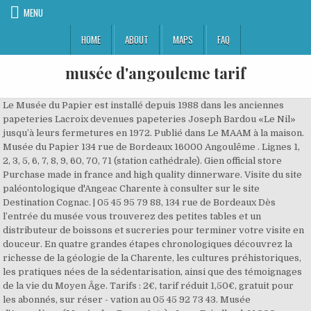
MENU
HOME
ABOUT
MAPS
FAQ
musée d'angouleme tarif
Le Musée du Papier est installé depuis 1988 dans les anciennes papeteries Lacroix devenues papeteries Joseph Bardou «Le Nil» jusqu’à leurs fermetures en 1972. Publié dans Le MAAM à la maison. Musée du Papier 134 rue de Bordeaux 16000 Angoulême . Lignes 1, 2, 3, 5, 6, 7, 8, 9, 60, 70, 71 (station cathédrale). Gien official store Purchase made in france and high quality dinnerware. Visite du site paléontologique d'Angeac Charente à consulter sur le site Destination Cognac. | 05 45 95 79 88, 134 rue de Bordeaux Dès l’entrée du musée vous trouverez des petites tables et un distributeur de boissons et sucreries pour terminer votre visite en douceur. En quatre grandes étapes chronologiques découvrez la richesse de la géologie de la Charente, les cultures préhistoriques, les pratiques nées de la sédentarisation, ainsi que des témoignages de la vie du Moyen Âge. Tarifs : 2€, tarif réduit 1,50€, gratuit pour les abonnés, sur réser - vation au 05 45 92 73 43. Musée d'Angoulème (Musée des Beaux Arts) - 1 rue Friedland, 16000 Angoulême - Musées - 0545950769 - adresse - numéro de téléphone - avis - plan - téléphone - … Le Musée présentant des collections sur trois niveaux, un ascenseur avec indications auditives et tactiles, dessert les différents espaces. Musée d'Angoulême: toujours aussi intéressant - consultez 220 avis de voyageurs, 402 photos, les meilleures offres et comparez les prix pour Angoulême, France sur Tripadvisor. roi de France 1560-1574.-Elisabeth de Habsbourg" de Henri III sur Pinterest. Des visites descriptives et tactilesNous organisons régulièrement, et sur demande, des visites conçues pour faire découvrir nos collections et nos expositions temporaires. Contact simpleRéservation de groupeRéservation public scolaireFêter un anniversaireLocation d'espacesBoutique, Square Girard II Rue Corneille 16000 Angoulême Dans la partie préhistoire, l’utilisation de moyens vidéo est intelligemment complémentaire de la présentation des artefacts, bravo. Des outils adaptésTout au long de votre promenade vous trouverez un parcours olfactif à votre disposition afin d’éveiller vos sens lors de votre venue, ce parcours des senteurs est totalement accessible. Cet ensemble est exceptionnel tant par la quan-tité et la qualité des objets présentés que par la densité de la ... Tarif : 1,5 €, gratuit pour les – 16 ans Un espace bébé avec une table à langer est disponible dans les toilettes du rez-de-chaussée. Écrit le 23 décembre 2020. Ce musée vous propose des collections allant de la paléontologie de la Charente, aux Beaux-Arts en passant par les arts extra-européens. | 05 45 38 71 61, 33 avenue Jules Ferry 16000 Angoulême Le site de l'office de tourisme de Cognac. 16000 Angoulême Indiquez vos dates pour voir les tarifs. Écrit le 5 janvier 2021. - consultez 220 avis de voyageurs, 402 photos, les meilleures offres et comparez les prix pour Angoulême, France sur Tripadvisor. Le site du Nil qui abrite le Musée du Papier a la chance de bénéficier d’un espace naturel magnifique aux pieds des remparts d’Angoulême. les dates que vous avez sélectionnées, les conditions de l'hôtel, etc.). Vous recevrez votre carte d’abonnement immédiatement. 228 comentarii și 12 fotografii așteaptă pe Booking.com. La boutique sera ouverte du 23 décembre 2020 au 6 janvier 2021, du lundi au jeudi de 10h à 13h et de 14h à 17h. Toilettes et espace bébés : le musée est équipé de sanitaires (rez-de-chaussée et premier étage), adaptés aux personnes en situation de handicap. | 05 45 38 71 61, 33 avenue Jules Ferry 16000 Angoulême La zone de sélection des commentaires de nos audioguides est dotée de gros caractères contrastés pour les personnes malvoyantes. Infos, Séjour et Activités à Cognac et aux alentours. Pour allier détente, confort et culture, le musée met à votre disposition des services vous permettant de profiter au mieux de votre visite. Musée pédagogique, cohérent et agréable. Rendez-vous au Musée du Papier. Une accessibilité totaleLes plateaux muséographiques, mais aussi la salle d’exposition temporaire, les espaces sanitaires, l’administration, les espaces d’animation, la salle de conférence et le centre de documentation sont équipés et accessibles. Comme une BD de 8 mai 2016 - Découvrez le tableau "Charles IX de VALOIS D'ANGOULEME 1550-1560/1574. Musée d'Angoulême, Musée du Papier, Archives Municipales, Artothèque. Musée d'angouleme tarif Accueil MAAM Angoulêm . Hotels near Office de Tourisme du Pays d'Angouleme, Angouleme on Tripadvisor: Find 4,683 traveller reviews, 1,396 candid photos, and prices for 30 hotels near Office de Tourisme du Pays d'Angouleme in Angouleme, France. [Téléchargez le formulaire d’abonnement] > Formulaire d’abonnement au musée. | 05 45 38 91 97, Musée du Papier134, rue de Bordeaux16000 Angoulême Services adaptés et accessibilité : le musée est accessible aux publics en situation de handicap. Venez (re)découvrir nos structures autant de fois que vous en avez envie. Vestiaires surveillés et gratuits : sont acceptés les vêtements, petites bagageries, poussettes…. Set an elegant table with Gien dinnerware and discover more than 30 collections (Toscana, Sologne, Les Filets, Pont aux choux, Millefleurs,...). Plan du musée : nous vous proposons un plan guide afin de découvrir le musée disponible à l’accueil. L’entrée aux musées est gratuite tous les 1ers dimanches du mois. Publié dans Le MAAM à la maison, Musée d'Angoulême, Rojer Féghali est né à Beyrouth, dans un pays que nous ne connaissons que comme théâtre de la guerre, avec son cortège de villes détruites, sa musique et ses cèdres millénaires, eux-mêmes menacés de disparition. Voir plus d'idées sur le thème Roi de france, France, Personnages historiques. n nLe musée d'Angoulême, on y accède par un jardin ensoleillé au chevet de la Cathédrale St Pierre d'Angoulême. Elle vit et travaille à Villejuif. Square Girard II Rue Corneille 16000 Angoulême Conformément aux directives gouvernementales de lutte contre la propagation du virus Covid-19, le Musée d’Angoulême, le Musée du Papier et l’Artothèque d’Angoulême sont fermés jusqu’à nouvel ordre. Droit d'entrée individuel musée du papier 1 visiteur 2,00 € 3,00 € 2,00 € 3,00 € Droit d'entrée tarif réduit musée d'Angoulême** 1 visiteur 3,00 € 3,00 € Droit d'entrée tarif réduit musée du papier** 1 visiteur 2,00 € 2,00 € Tarif gratuit* 1 visiteur Abonnement individuel (programmation) 1 visiteur 28,00 € 28,00 € Musée d'Angoulême, Angoulême : consultez 218 avis, articles et 402 photos de Musée d'Angoulême, classée n°1 sur 28 activités à Angoulême sur Tripadvisor. Le musée de la bande dessinée vous accueille dans les chais, 1 quai de la Charente. Hotels near Musee d'Angouleme, Angouleme on Tripadvisor: Find 4,659 traveler reviews, 1,393 candid photos, and prices for 30 hotels near Musee d'Angouleme in Angouleme, France. Prêts de sièges pliants : ils sont disponibles sur simple demande à l’accueil et permettent un plus grand confort de visite lors de votre déambulation, que vous souhaitiez profiter plus longtemps d’une œuvre ou quand la posture debout devient pénible. Le Musée d’Angoulême a reçu, en 2011, une très importante donation d’objets témoins de la culture fali, peuple du Nord Cameroun. Un parcours des senteurs accompagné d’un livret en braille et gros caractères vous permettra de faire une découverte originale des collections. Avec près de 4 000 musées référencés, nous voulons rendre compte de la diversité et de la richesse de l’offre culturelle et artistique nationale ! Hotels near Hotel de Ville d’Angouleme / le Chateau Comtal, Angouleme on Tripadvisor: Find 4,677 traveller reviews, 1,393 candid photos, and prices for 30 hotels near Hotel de Ville d’Angouleme / le Chateau Comtal in Angouleme, France. Musée d’Angoulême Horaires d’ouverture Tarifs Venir au musée Confort de visite Plan du musée Contact Conformément aux directives gouvernementales de lutte contre la propagation du virus Covid-19, le Musée d’Angoulême, le Musée du Papier et l’Artothèque d’Angoulême sont fermés jusqu’à nouvel ordre. Pour vous initier à l'origami, une seule adresse celle du Musée du Papier où notre bénévole origamiste, Jean-Francis Dupoirier dispense ses précieux conseils … retrouvez l’image ici 30 avr. | 05 45 95 79 88, 134 rue de Bordeaux Écrit le 24 décembre 2020. Espaces repos et détente : aux premier et troisième étages nous vous proposons des espaces de repos vous permettant de faire une pause, de consulter notre programme trimestriel et le catalogue du musée. | 06 22 44 12 59, Les outils pour découvrir les musées et archives, Détenteurs d’un ticket de moins de 7 jours de l’autre musée ou ticket de visite du Trésor de la Cathédrale, Personnes en situation de handicap ou d’invalidité et leur accompagnateur, Enseignants préparant une visite programmée, Anciens combattants et victimes de guerre, Animation en journée : 2 € + entrée individuelle, Animation hors ouverture : 4,50 € – Tarif réduit : 3,50 €, En complément de l’entrée individuelle : Adulte 2 € – Enfant 1,50 €, Gratuit : crèches, scolaires du 1er degré, centre de loisirs, public spécifique, groupes abonnés, accompagnateurs, Collèges et lycées : 1,5 € par élève (sans abonnement), Gratuit : crèches, scolaires du 1er degré, public spécifique, accompagnateurs, Collèges et lycées : 2,5 € par élève (gratuit pour les groupes scolaires abonnés), Centre de loisirs : 1,50 € par enfant (gratuit pour les abonnés), Structure (abonnement prévu pour les associations, les structures institutionnelles et les entreprises) : 60 €. Le Trésor de la cathédrale d’Angoulême, commencé en 2008 et terminé en 2016, est une œuvre monumentale de l’artiste Jean-Michel Othoniel qui met en scène plus de 200 objets et sculptures liturgiques datant pour la plupart du XIXe siècle. La banque d’accueil est adaptée pour l’emplacement d’un fauteuil roulant. Des visites en LSF : Nous vous proposons, régulièrement et sur demande, de découvrir nos collections permanentes et nos expositions temporaires avec des v