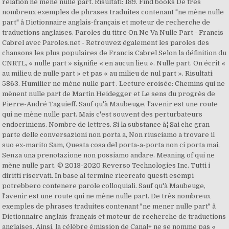
relation ne mène nulle part. Risultati: 189. Find books De très
nombreux exemples de phrases traduites contenant "ne mène nulle
part" â Dictionnaire anglais-français et moteur de recherche de
traductions anglaises. Paroles du titre On Ne Va Nulle Part - Francis
Cabrel avec Paroles.net - Retrouvez également les paroles des
chansons les plus populaires de Francis Cabrel Selon la définition du
CNRTL, « nulle part » signifie « en aucun lieu ». Nulle part. On écrit «
au milieu de nulle part » et pas « au milieu de nul part ». Risultati:
5863. Humilier ne mène nulle part . Lecture croisée: Chemins qui ne
mènent nulle part de Martin Heidegger et Le sens du progrès de
Pierre-André Taguieff. Sauf qu'à Maubeuge, l'avenir est une route
qui ne mène nulle part. Mais c'est souvent des perturbateurs
endocriniens. Nombre de lettres. Si la substance â¦ Sai che gran
parte delle conversazioni non porta a, Non riusciamo a trovare il
suo ex-marito Sam, Questa cosa del porta-a-porta non ci porta mai,
Senza una prenotazione non possiamo andare. Meaning of qui ne
mène nulle part. © 2013-2020 Reverso Technologies Inc. Tutti i
diritti riservati. In base al termine ricercato questi esempi
potrebbero contenere parole colloquiali. Sauf qu'à Maubeuge,
l'avenir est une route qui ne mène nulle part. De très nombreux
exemples de phrases traduites contenant "ne mener nulle part" â
Dictionnaire anglais-français et moteur de recherche de traductions
anglaises. Ainsi, la célèbre émission de Canal+ ne se nomme pas «