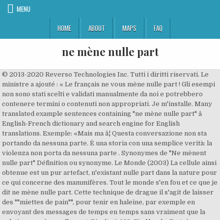
MENU
HOME
ABOUT
MAPS
FAQ
ne mène nulle part
© 2013-2020 Reverso Technologies Inc. Tutti i diritti riservati. Le
ministre a ajouté : « Le français ne vous mène nulle part ! Gli esempi
non sono stati scelti e validati manualmente da noi e potrebbero
contenere termini o contenuti non appropriati. Je m'installe. Many
translated example sentences containing "ne mène nulle part" â
English-French dictionary and search engine for English
translations. Exemple: «Mais ma â¦ Questa conversazione non sta
portando da nessuna parte. È una storia con una semplice verità: la
violenza non porta da nessuna parte . Synonymes de "Ne mènent
nulle part" Définition ou synonyme. Le Monde (2003) La cellule ainsi
obtenue est un pur artefact, n'existant nulle part dans la nature pour
ce qui concerne des mammifères. Tout le monde s'en fou et ce que je
dit ne mène nulle part. Cette technique de drague il s'agit de laisser
des ""miettes de pain"", pour tenir en haleine, par exemple en
envoyant des messages de temps en temps sans vraiment que la