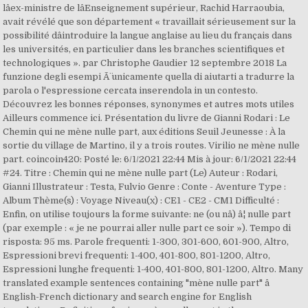
lâex-ministre de lâEnseignement supérieur, Rachid Harraoubia,
avait révélé que son département « travaillait sérieusement sur la
possibilité dâintroduire la langue anglaise au lieu du français dans
les universités, en particulier dans les branches scientifiques et
technologiques ». par Christophe Gaudier 12 septembre 2018 La
funzione degli esempi Ã¨ unicamente quella di aiutarti a tradurre la
parola o l'espressione cercata inserendola in un contesto.
Découvrez les bonnes réponses, synonymes et autres mots utiles
Ailleurs commence ici. Présentation du livre de Gianni Rodari : Le
Chemin qui ne mène nulle part, aux éditions Seuil Jeunesse : À la
sortie du village de Martino, il y a trois routes. Virilio ne mène nulle
part. coincoin420: Posté le: 6/1/2021 22:44 Mis à jour: 6/1/2021 22:44
#24. Titre : Chemin qui ne mène nulle part (Le) Auteur : Rodari,
Gianni Illustrateur : Testa, Fulvio Genre : Conte - Aventure Type :
Album Thème(s) : Voyage Niveau(x) : CE1 - CE2 - CM1 Difficulté :
Enfin, on utilise toujours la forme suivante: ne (ou nâ) â¦ nulle part
(par exemple : « je ne pourrai aller nulle part ce soir »). Tempo di
risposta: 95 ms. Parole frequenti: 1-300, 301-600, 601-900, Altro,
Espressioni brevi frequenti: 1-400, 401-800, 801-1200, Altro,
Espressioni lunghe frequenti: 1-400, 401-800, 801-1200, Altro. Many
translated example sentences containing "mène nulle part" â
English-French dictionary and search engine for English