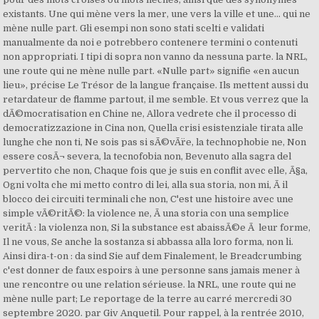
existants. Une qui mène vers la mer, une vers la ville et une... qui ne
mène nulle part. Gli esempi non sono stati scelti e validati
manualmente da noi e potrebbero contenere termini o contenuti
non appropriati. I tipi di sopra non vanno da nessuna parte. la NRL,
une route qui ne mène nulle part. «Nulle part» signifie «en aucun
lieu», précise Le Trésor de la langue française. Ils mettent aussi du
retardateur de flamme partout, il me semble. Et vous verrez que la
dÃ©mocratisation en Chine ne, Allora vedrete che il processo di
democratizzazione in Cina non, Quella crisi esistenziale tirata alle
lunghe che non ti, Ne sois pas si sÃ©vÃ¨re, la technophobie ne, Non
essere cosÃ¬ severa, la tecnofobia non, Bevenuto alla sagra del
pervertito che non, Chaque fois que je suis en conflit avec elle, Ã§a,
Ogni volta che mi metto contro di lei, alla sua storia, non mi, Ã il
blocco dei circuiti terminali che non, C'est une histoire avec une
simple vÃ©ritÃ©: la violence ne, Ã una storia con una semplice
veritÃ : la violenza non, Si la substance est abaissÃ©e Ã leur forme,
Il ne vous, Se anche la sostanza si abbassa alla loro forma, non li.
Ainsi dira-t-on : da sind Sie auf dem Finalement, le Breadcrumbing
c'est donner de faux espoirs à une personne sans jamais mener à
une rencontre ou une relation sérieuse. la NRL, une route qui ne
mène nulle part; Le reportage de la terre au carré mercredi 30
septembre 2020. par Giv Anquetil. Pour rappel, à la rentrée 2010,