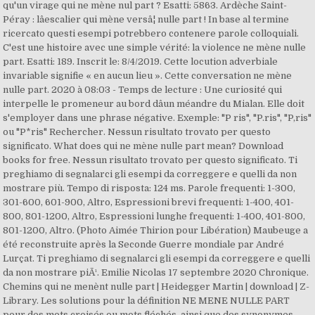
qu'un virage qui ne mène nul part ? Esatti: 5863. Ardèche Saint-
Péray : lâescalier qui mène versâ¦ nulle part ! In base al termine
ricercato questi esempi potrebbero contenere parole colloquiali.
C'est une histoire avec une simple vérité: la violence ne mène nulle
part. Esatti: 189. Inscrit le: 8/4/2019. Cette locution adverbiale
invariable signifie « en aucun lieu ». Cette conversation ne mène
nulle part. 2020 à 08:03 - Temps de lecture : Une curiosité qui
interpelle le promeneur au bord dâun méandre du Mialan. Elle doit
s'employer dans une phrase négative. Exemple: "P ris", "P.ris", "P,ris"
ou "P*ris" Rechercher. Nessun risultato trovato per questo
significato. What does qui ne mène nulle part mean? Download
books for free. Nessun risultato trovato per questo significato. Ti
preghiamo di segnalarci gli esempi da correggere e quelli da non
mostrare più. Tempo di risposta: 124 ms. Parole frequenti: 1-300,
301-600, 601-900, Altro, Espressioni brevi frequenti: 1-400, 401-
800, 801-1200, Altro, Espressioni lunghe frequenti: 1-400, 401-800,
801-1200, Altro. (Photo Aimée Thirion pour Libération) Maubeuge a
été reconstruite après la Seconde Guerre mondiale par André
Lurçat. Ti preghiamo di segnalarci gli esempi da correggere e quelli
da non mostrare piÃ¹. Emilie Nicolas 17 septembre 2020 Chronique.
Chemins qui ne menènt nulle part | Heidegger Martin | download | Z-
Library. Les solutions pour la définition NE MENE NULLE PART
pour des mots croisés ou mots fléchés, ainsi que des synonymes