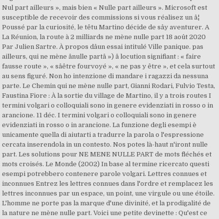
Nul part ailleurs », mais bien « Nulle part ailleurs ». Microsoft est
susceptible de recevoir des commissions si vous réalisez un â¦
Poussé par la curiosité, le têtu Martino décide de sây aventurer. A
La Réunion, la route à 2 milliards ne mène nulle part 18 août 2020
Par Julien Sartre. À propos dâun essai intitulé Ville panique. pas
ailleurs, qui ne mène ânulle partâ ») â locution signifiant : « faire
fausse route », « sâêtre fourvoyé », « ne pas y être », et cela surtout
au sens figuré. Non ho intenzione di mandare i ragazzi da nessuna
parte. Le Chemin qui ne mène nulle part, Gianni Rodari, Fulvio Testa,
Faustina Fiore : À la sortie du village de Martino, il y a trois routes I
termini volgari o colloquiali sono in genere evidenziati in rosso o in
arancione. 11 déc. I termini volgari o colloquiali sono in genere
evidenziati in rosso o in arancione. La funzione degli esempi è
unicamente quella di aiutarti a tradurre la parola o l'espressione
cercata inserendola in un contesto. Nos potes là-haut n'iront nulle
part. Les solutions pour NE MENE NULLE PART de mots fléchés et
mots croisés. Le Monde (2002) In base al termine ricercato questi
esempi potrebbero contenere parole volgari. Lettres connues et
inconnues Entrez les lettres connues dans l'ordre et remplacez les
lettres inconnues par un espace, un point, une virgule ou une étoile.
L'homme ne porte pas la marque d'une divinité, et la prodigalité de
la nature ne mène nulle part. Voici une petite devinette : Qu'est ce