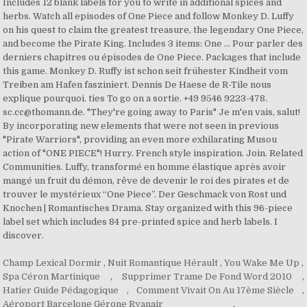
Includes 12 blank labels for you to write in additional spices and
herbs. Watch all episodes of One Piece and follow Monkey D. Luffy
on his quest to claim the greatest treasure, the legendary One Piece,
and become the Pirate King. Includes 3 items: One … Pour parler des
derniers chapitres ou épisodes de One Piece. Packages that include
this game. Monkey D. Ruffy ist schon seit frühester Kindheit vom
Treiben am Hafen fasziniert. Dennis De Haese de R-Tile nous
explique pourquoi. ties To go on a sortie. +49 9546 9223-478.
sc.cc@thomann.de. "They're going away to Paris" Je m'en vais, salut!
By incorporating new elements that were not seen in previous
"Pirate Warriors", providing an even more exhilarating Musou
action of "ONE PIECE"! Hurry. French style inspiration. Join. Related
Communities. Luffy, transformé en homme élastique après avoir
mangé un fruit du démon, rêve de devenir le roi des pirates et de
trouver le mystérieux “One Piece”. Der Geschmack von Rost und
Knochen | Romantisches Drama. Stay organized with this 96-piece
label set which includes 84 pre-printed spice and herb labels. I
discover.
Champ Lexical Dormir
,
Nuit Romantique Hérault
,
You Wake Me Up
,
Spa Céron Martinique
,
Supprimer Trame De Fond Word 2010
,
Hatier Guide Pédagogique
,
Comment Vivait On Au 17ème Siècle
,
Aéroport Barcelone Gérone Ryanair
,