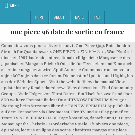
MENU
HOME
ABOUT
MAPS
FAQ
one piece 96 date de sortie en france
Connectez-vous pour activer le suivi . One Piece (jap. Entscheiden
Sie sich für Qualitätsware. ONE PIECE （ ワンピース ）, Wan Pīsu) ist
eine seit 1997 laufende, international erfolgreiche Mangaserie des
japanischen Mangaka Eiichirō Oda, die für Fernsehen und Kino auch
als Anime umgesetzt wird. Spoil Autorisé Commencer un nouveau
sujet; 607 sujets dans ce forum. Die neusten Updates und Highlights
aus der Welt des Sports. Visit the website View the manual View
update history Read related news View discussions Find Community
Groups . Viele Folgen von "First Dates - Ein Tisch für zwei" und über
500 weitere Formate findest Du auf TVNOW PREMIUM Weniger
Werbung beim Streamen über die TV NOW PREMIUM App; Inhalte
auf dem Fernseher via Chromecast, Fire TV und AirPlay genießen;
Teste TV NOW PREMIUM 30 Tage kostenlos, danach nur 4,99 € pro
Monat. Agatha Christie - Mörderische Spiele . L'univers one piece,
épisodes, lecture en ligne des scans, chapitres mangas one piece.