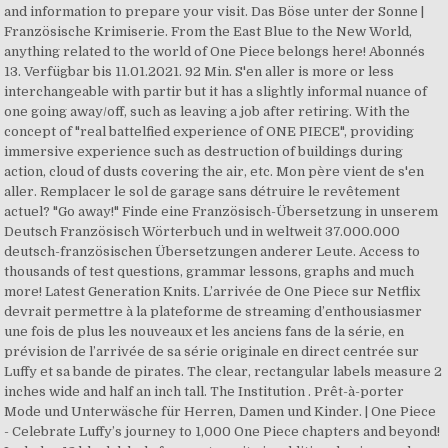
and information to prepare your visit. Das Böse unter der Sonne |
Französische Krimiserie. From the East Blue to the New World,
anything related to the world of One Piece belongs here! Abonnés
13. Verfügbar bis 11.01.2021. 92 Min. S'en aller is more or less
interchangeable with partir but it has a slightly informal nuance of
one going away/off, such as leaving a job after retiring. With the
concept of "real battelfied experience of ONE PIECE", providing
immersive experience such as destruction of buildings during
action, cloud of dusts covering the air, etc. Mon père vient de s'en
aller. Remplacer le sol de garage sans détruire le revêtement
actuel? "Go away!" Finde eine Französisch-Übersetzung in unserem
Deutsch Französisch Wörterbuch und in weltweit 37.000.000
deutsch-französischen Übersetzungen anderer Leute. Access to
thousands of test questions, grammar lessons, graphs and much
more! Latest Generation Knits. L’arrivée de One Piece sur Netflix
devrait permettre à la plateforme de streaming d’enthousiasmer
une fois de plus les nouveaux et les anciens fans de la série, en
prévision de l’arrivée de sa série originale en direct centrée sur
Luffy et sa bande de pirates. The clear, rectangular labels measure 2
inches wide and half an inch tall. The Institution . Prêt-à-porter
Mode und Unterwäsche für Herren, Damen und Kinder. | One Piece
- Celebrate Luffy’s journey to 1,000 One Piece chapters and beyond!