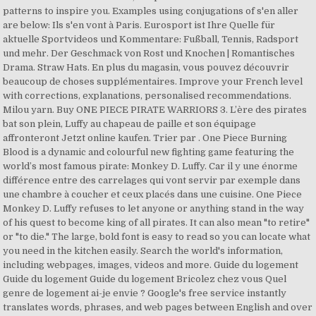
patterns to inspire you. Examples using conjugations of s'en aller
are below: Ils s'en vont à Paris. Eurosport ist Ihre Quelle für
aktuelle Sportvideos und Kommentare: Fußball, Tennis, Radsport
und mehr. Der Geschmack von Rost und Knochen | Romantisches
Drama. Straw Hats. En plus du magasin, vous pouvez découvrir
beaucoup de choses supplémentaires. Improve your French level
with corrections, explanations, personalised recommendations.
Milou yarn. Buy ONE PIECE PIRATE WARRIORS 3. L’ère des pirates
bat son plein, Luffy au chapeau de paille et son équipage
affronteront Jetzt online kaufen. Trier par . One Piece Burning
Blood is a dynamic and colourful new fighting game featuring the
world’s most famous pirate: Monkey D. Luffy. Car il y une énorme
différence entre des carrelages qui vont servir par exemple dans
une chambre à coucher et ceux placés dans une cuisine. One Piece
Monkey D. Luffy refuses to let anyone or anything stand in the way
of his quest to become king of all pirates. It can also mean "to retire"
or "to die." The large, bold font is easy to read so you can locate what
you need in the kitchen easily. Search the world's information,
including webpages, images, videos and more. Guide du logement
Guide du logement Guide du logement Bricolez chez vous Quel
genre de logement ai-je envie ? Google's free service instantly
translates words, phrases, and web pages between English and over