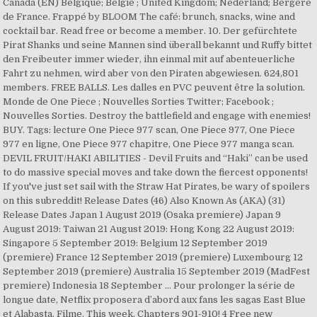
Canada (EN) Belgique; België ; United Kingdom; Nederland; Bergère
de France. Frappé by BLOOM The café: brunch, snacks, wine and
cocktail bar. Read free or become a member. 10. Der gefürchtete
Pirat Shanks und seine Mannen sind überall bekannt und Ruffy bittet
den Freibeuter immer wieder, ihn einmal mit auf abenteuerliche
Fahrt zu nehmen, wird aber von den Piraten abgewiesen. 624,801
members. FREE BALLS. Les dalles en PVC peuvent être la solution.
Monde de One Piece ; Nouvelles Sorties Twitter; Facebook ;
Nouvelles Sorties. Destroy the battlefield and engage with enemies!
BUY. Tags: lecture One Piece 977 scan, One Piece 977, One Piece
977 en ligne, One Piece 977 chapitre, One Piece 977 manga scan.
DEVIL FRUIT/HAKI ABILITIES - Devil Fruits and “Haki” can be used
to do massive special moves and take down the fiercest opponents!
If you've just set sail with the Straw Hat Pirates, be wary of spoilers
on this subreddit! Release Dates (46) Also Known As (AKA) (31)
Release Dates Japan 1 August 2019 (Osaka premiere) Japan 9
August 2019: Taiwan 21 August 2019: Hong Kong 22 August 2019:
Singapore 5 September 2019: Belgium 12 September 2019
(premiere) France 12 September 2019 (premiere) Luxembourg 12
September 2019 (premiere) Australia 15 September 2019 (MadFest
premiere) Indonesia 18 September … Pour prolonger la série de
longue date, Netflix proposera d’abord aux fans les sagas East Blue
et Alabasta. Filme. This week, Chapters 901-910! 4 Free new