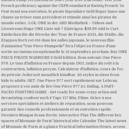
French proficiency against the CEFR standard at Kwiziq French. Va
t'en! Avant son exécution, le pirate légendaire Gold Roger lance une
chasse au trésor sans précédent et stimule ainsi les pirates du
monde entier. 5.0k. ONE in der ARD Mediathek – Videos und
Livestream Stage ONE Liste mit 7 Einträgen. $39.99 Add to Cart.
Entdecken Sie die Strecke der Tour de France 2021, die Städte, die
Etappen Sorti cet été dans les salles japonais, le nouveau film
d’animation "One Piece Stampede" fera l’objet en France d'une
sortie au cinéma exceptionnelle le 12 septembre prochain. Buy ONE
PIECE PIRATE WARRIORS 3 Gold Edition. Scan suivant: One Piece
978. Le taux d'inflation en France depuis 1901, Indice du coût à la
construction, Inflation perçue, Calculateur d'inflation, cours de l'or,
du pétrole Jederzeit monatlich kündbar. 20 styles in sizes from
kids to adults. GET. One Piece 977 sort rapidement sur Lelscan,
proposez à vos amis de lire One Piece 977 ici. Sailing. A FAST-
PACED FIGHTING GAME - Get ready for some crazy action and
devastating combos! noch 4 Tage 117 Min. Filme. Grâce à nos
services spécialisés et ateliers de réparation, nous pouvons
garantir des conseils professionnels et un entretien rapide.
Derniers Mangas Scans Sortis. Interactive Plan The different key
spaces of Monnaie de Paris' historical site Calendar The latest news
of Monnaie de Paris at a glance Practical Information Hours, access