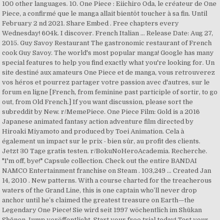
100 other languages. 10. One Piece : Eiichiro Oda, le créateur de One
Piece, a confirmé que le manga allait bientôt toucher à sa fin. Until
February 2 nd 2021. Share Embed . Free chapters every
Wednesday! 604k. I discover. French Italian ... Release Date: Aug 27,
2015. Guy Savoy Restaurant The gastronomic restaurant of French
cook Guy Savoy. The world's most popular manga! Google has many
special features to help you find exactly what you're looking for. Un
site destiné aux amateurs One Piece et de manga, vous retrouverez
vos héros et pourrez partager votre passion avec d'autres, sur le
forum en ligne [French, from feminine past participle of sortir, to go
out, from Old French.] If you want discussion, please sort the
subreddit by New. r/MemePiece. One Piece Film: Gold is a 2016
Japanese animated fantasy action adventure film directed by
Hiroaki Miyamoto and produced by Toei Animation. Cela à
également un impact sur le prix - bien sûr, au profit des clients.
Jetzt 30 Tage gratis testen. r/BokuNoHeroAcademia. Recherche.
"I'm off, bye!" Capsule collection. Check out the entire BANDAI
NAMCO Entertainment franchise on Steam . 103,249 … Created Jan
14, 2010 . New patterns. With a course charted for the treacherous
waters of the Grand Line, this is one captain who’ll never drop
anchor until he’s claimed the greatest treasure on Earth—the
Legendary One Piece! Sie wird seit 1997 wöchentlich im Shūkan
Shōnen Jump veröffentlicht. Start your free trial today! Test your