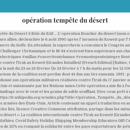
opération tempête du désert
après le titre d'un tableau de Claude Monet : Impression soleil levant (1872). des centaines de milliers d'hommes déployés dans le désert saoudien pour forcer Saddam Hussen à … *FREE* shipping on qualifying offers. Les blindés de la coalition traversent la frontière koweïtienne et se dirigent vers Koweït. Blanche-Neige ou pas, l' opération tempête du désert sans l'engagement total, ça ne tient pas bien longtemps. Le 17 janvier 1991, l' opération Tempête du désert débute. En savoir plus, Herodote.net se développe avec le seul soutien de ses abonnés...En savoir plus. Des commandos d'élite britanniques, les SAS s'infiltrent en territoire irakien. 2. Qui plus est, l'émir du Koweit, Jaber al-Sabah, refuse d'annuler une dette de 15 milliards de dollars contractée par l'Irak pendant la guerre contre l'Iran, l'ennemi commun de tous les Arabes ! Il renforce son emprise sur la population en tirant profit de l'embargo imposé par les Américains. L'opération « Tempête du désert »: La coalition internationale contre l'Irak au Koweït (Grandes Batailles t. 15) (French Edition) eBook: Rahier, … Cherchez opération tempête du désert et beaucoup d’autres mots dans le dictionnaire de définition et synonymes français de Reverso. Elle peut se distinguer en une phase aérienne (campagne de bombardements) et en une phase terrestre (Desert Sabre, qui a duré symboliquement cent heures). Cours Histoire Découverte Du Monde Histoire De France Brevet Histoire Guerre Du Golfe Guerre Froide Fle Mon Petit Quotidien. Mais le président américain est brusquement saisi de peur devant les risques d'éclatement de l'Irak sous l'effet de ces soulèvements particularistes. Operation Desert Storm: translation. In the early morning hours of 17 January 1991, Operation Desert Storm commenced. opération Tempête du désert, il est venu, et il a posé un drapeau. Les images du conflit ont marqué la conscience collective. Tempête du désert (Desert Storm en anglais) est le nom donné par le département de la Défense des États-Unis à l'opération militaire menée contre l' Irak à partir du 17 … La guerre-éclair se solde par plus de 200.000 morts du côté irakien dont une moitié de civils. Il y a 25 ans, le 17 janvier 1991, les États-Unis et une coalition internationale lançaient l'opération "Tempête du désert" pour délivrer le Koweït de l'armée d'invasion de Saddam Hussein. Saddam Hussein en garde rancune au Koweit et se souvient opportunément que le petit émirat faisait partie de son pays avant que les Britanniques ne l'en détachent en 1932. Division DAGUET-22 décembre 2014. Téléchargez l'APK 1.0.1 de Opération Tempête du Désert pour Android. Le réacteur nucléaire Osirak, situé au sud-est de Bagdad, construit par les Français sur le modèle d'Osiris, est bombardé lors de raids massifs de bombardiers F-117 et F-111 de l'aviation des États-Unis[2]. Redoutant que la situation ne devienne plus explosive encore, les Nations unies lancent le 17 janvier l’opération « Tempête du désert » afin de bouter l’armée irakienne hors du territoire. En août 1990, le Koweït est envahi par l'Irak. 23 Deux jours avant la guerre, sur TF1 au journal de 13 heures (15/01/1991), Jean-Pierre Pernault présentait la vedette de l’opération « Tempête du désert » : « Une maquette que vous allez voir sans doute beaucoup dans les jours qui viennent, une maquette de toute la zone des combats si la guerre éclate demain et qui permettra de comprendre tout ce qui se passe. La dernière modification de cette page a été faite le 26 décembre 2020 à 12:27. Motivation Few Helpful Ideas to Improve Your Motivation. Français : Carte montrant les opérations terrestres menées lors de l'opération Tempête du désert entre le 24 et le 28 février 1991 : les positions tenues par les armées irakienne et alliées, et les mouvements de cette dernière. Elle constitue la phase la plus violente de la guerre du Golfe. Division DAGUET-2 janvier 2021. La deuxième guerre du Golfe vient tout juste de commencer. Du 17 janvier au 28 février 1991 a lieu l’opération « Tempête du désert », unique bataille qui voit l’intervention de la coalition internationale durant la deuxième guerre du Golf, débutée en août 1990 par l’invasion du Koweït par l’Irak.Cette opération, lancée à l’initiative des Nations unies, vise à bouter l’armée irakienne hors du territoire. Alors que le 22 février l'Irak accepte un cessez-le-feu sous la pression de l'URSS, la coalition rejette la proposition mais déclare que les forces irakiennes 