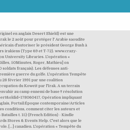
battant en retraite ne seront pas attaquées, leur donnant 24 heures pour évacuer le Koweït. L'opération "Tempête du dêsert" : 1991, quand Saddam Hussein envahit le Koweit. Avec la guerre de 1991 et plus encore l'invasion de 2003, ces communautés sont désormais vouées à une disparition inéluctable. Les attaques des bombardiers B-52 sont un élément important dans l' opération Tempête du désert. L'opération « Tempête du désert » : La coalition internationale contre l'Irak au Koweït. Sommaire 1 Préambule 2 Opération Tempête du Désert 3 Rôle du SAS … Wikipédia en Français. Le 28 février, il décide à brûle-pourpoint d'arrêter la marche triomphale de ses armées aux portes de Bagdad. Découvrez enfin tout ce qu'il faut savoir sur l'opération « Tempête du désert » en moins d'une heure ! Il obtient qui plus est de George Bush l'autorisation d'utiliser ses hélicoptères pour réprimer l'insurrection chiite et mieux massacrer les populations irrédentistes des marais du sud. Services . Dès le 26 février, les populations chiites (*) du sud de l'Irak, aussi appelés Arabes des marais, se soulèvent contre Saddam Hussein à l'appel du président George Bush. Opération tempête du désert en place ! Choisissez parmi des contenus premium Opération Tempête Du Désert de la plus haute qualité. Nous les publierons sur notre site une fois que nous les aurons examinées. Son témoignage avait été monté de toutes pièces par les services secrets américains. Le gouvernement américain voit s'éloigner le spectre d'une prise de pouvoir par les chiites irakiens alliés de l'Iran. Plus sérieusement, il semble que les dirigeants américains aient choisi de tirer parti de Saddam Hussein et de ses foucades pour installer une base militaire au milieu des champs pétrolifères du Golfe Persique. B-52 strikes were an important part of Operation Desert Storm. Read "L'opération « Tempête du désert » La coalition internationale contre l'Irak au Koweït" by Gilles Rahier available from Rakuten Kobo. Cette formation se tenait à l'intérieur du territoire irakien. Cette mesure fait chuter les cours, à la grande satisfaction des consommateurs occidentaux. Snow White or not, without total commitment, operation Desert Storm doesn't last very long. Find the perfect Opération Tempête Du Désert stock photos and editorial news pictures from Getty Images. Le dictateur croit comprendre qu'elle approuve sa décision et que les États-Unis n'interviendront pas dans le conflit. We all recall operation desert storm in which the UN intervened in 1991 to expel Sadd