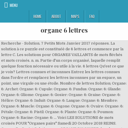
MENU
HOME
ABOUT
MAPS
FAQ
organe 6 lettres
Recherche - Solution. 7 Petits Mots Janvier 2017 réponses. La
solution à ce puzzle est constituéè de 6 lettres et commence par la
lettre C. Les solutions pour ORGANES VAILLANTS de mots fléchés
et mots croisés. n. m. Partie d'un corps organisé, laquelle remplit
quelque fonction nécessaire ou utile à la vie. 6 lettres Qu'est ce que
je vois? Lettres connues et inconnues Entrez les lettres connues
dans l'ordre et remplacez les lettres inconnues par un espace, un
point, une virgule ou une étoile. Nombre de lettres Solution; Organe:
6: Archet: Organe: 6: Cupule: Organe: 6: Fundus: Organe: 6: Glande:
Organe: 6: Gliome: Organe: 6: Gosier: Organe: 6: Graine: Organe: 6:
Hélice: Organe: 6: Induit: Organe: 6: Langue: Organe: 6: Membre:
Organe: 6: Muscle: Organe: 6: Oogone: Organe: 6: Ovaire: Organe: 6:
Pétale: Organe: 6: Pistil: Organe: 6: Plante: Organe: 6: Poumon:
Organe: 6: Racine: Organe: 6: … Voici LES SOLUTIONS de mots
croisés POUR "Organes pairs" Samedi 20 Octobre 2018 REINS.