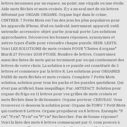
lettres inconnues par un espace, un point, une virgule ou une étoile.
Aide mots fléchés et mots croisés. Il y a un seul mot de six lettres
débutant par ORGAN: ORGANE. Organe logé dans le crâne;
CINTRER. 7 Petits Mots est l’un des jeux les plus populaires pour
les appareils iPhone, iPad ou Android. instrument: appareil: outil:
ustensile: accessoire: objet: partie: journal: porte: Les solutions
approchantes. Découvrez les bonnes réponses, synonymes et
autres types d'aide pour résoudre chaque puzzle. SEIN. LESTE.
Voici LES SOLUTIONS de mots croisés POUR "Chutes d organe"
Mardi 27 Février 2018 PTOSE. Nombre de lettres. Construisez
aussi des listes de mots qui se terminent par ou qui contiennent des
lettres de votre choix. La solution à ce puzzle est constituéè de 5
lettres et commence par la lettre R. Les solutions pour ORGANES
PAIRS de mots fléchés et mots croisés. Complete 7 Petits Mots
solution, solution pour tous les packs et les puzzles quotidiens. Qui
n'est pas artificiel; Sans maquillage; Pur; ARTEFACT. Solution pour
organe du frigo en 11 lettres pour vos grilles de mots croisés et
mots fléchés dans le dictionnaire. Organe porteur; CERVEAU. Vous
trouverez ci-dessous la solution pour: Organe de l'ONU 7 Petit Mots
qui contient 6 Lettres. Organe propulseur en 6 lettres. Exemple: "P
ris", "P.ris", "P,ris" ou "P*ris" Rechercher. Pas de bonne réponse?
Voici la liste des mots 6 lettres commençant par O, vous pouvez à