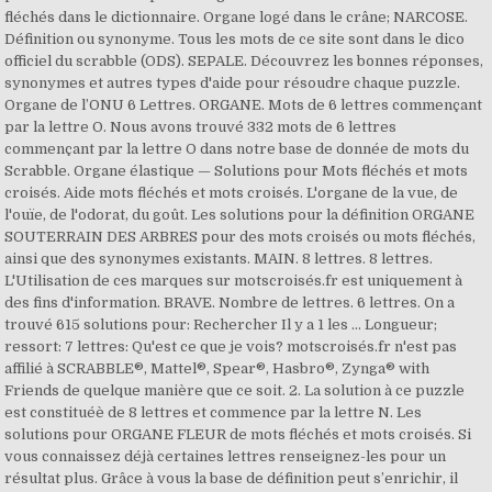
fléchés dans le dictionnaire. Organe logé dans le crâne; NARCOSE.
Définition ou synonyme. Tous les mots de ce site sont dans le dico
officiel du scrabble (ODS). SEPALE. Découvrez les bonnes réponses,
synonymes et autres types d'aide pour résoudre chaque puzzle.
Organe de l’ONU 6 Lettres. ORGANE. Mots de 6 lettres commençant
par la lettre O. Nous avons trouvé 332 mots de 6 lettres
commençant par la lettre O dans notre base de donnée de mots du
Scrabble. Organe élastique — Solutions pour Mots fléchés et mots
croisés. Aide mots fléchés et mots croisés. L'organe de la vue, de
l'ouïe, de l'odorat, du goût. Les solutions pour la définition ORGANE
SOUTERRAIN DES ARBRES pour des mots croisés ou mots fléchés,
ainsi que des synonymes existants. MAIN. 8 lettres. 8 lettres.
L'Utilisation de ces marques sur motscroisés.fr est uniquement à
des fins d'information. BRAVE. Nombre de lettres. 6 lettres. On a
trouvé 615 solutions pour: Rechercher Il y a 1 les ... Longueur;
ressort: 7 lettres: Qu'est ce que je vois? motscroisés.fr n'est pas
affilié à SCRABBLE®, Mattel®, Spear®, Hasbro®, Zynga® with
Friends de quelque manière que ce soit. 2. La solution à ce puzzle
est constituéè de 8 lettres et commence par la lettre N. Les
solutions pour ORGANE FLEUR de mots fléchés et mots croisés. Si
vous connaissez déjà certaines lettres renseignez-les pour un
résultat plus. Grâce à vous la base de définition peut s’enrichir, il