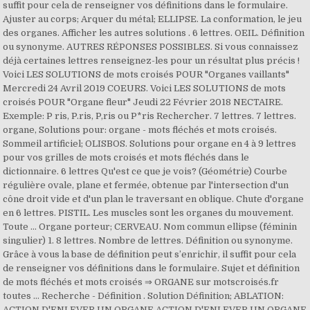
suffit pour cela de renseigner vos définitions dans le formulaire.
Ajuster au corps; Arquer du métal; ELLIPSE. La conformation, le jeu
des organes. Afficher les autres solutions . 6 lettres. OEIL. Définition
ou synonyme. AUTRES RÉPONSES POSSIBLES. Si vous connaissez
déjà certaines lettres renseignez-les pour un résultat plus précis !
Voici LES SOLUTIONS de mots croisés POUR "Organes vaillants"
Mercredi 24 Avril 2019 COEURS. Voici LES SOLUTIONS de mots
croisés POUR "Organe fleur" Jeudi 22 Février 2018 NECTAIRE.
Exemple: P ris, P.ris, P,ris ou P*ris Rechercher. 7 lettres. 7 lettres.
organe, Solutions pour: organe - mots fléchés et mots croisés.
Sommeil artificiel; OLISBOS. Solutions pour organe en 4 à 9 lettres
pour vos grilles de mots croisés et mots fléchés dans le
dictionnaire. 6 lettres Qu'est ce que je vois? (Géométrie) Courbe
régulière ovale, plane et fermée, obtenue par l'intersection d'un
cône droit vide et d'un plan le traversant en oblique. Chute d'organe
en 6 lettres. PISTIL. Les muscles sont les organes du mouvement.
Toute … Organe porteur; CERVEAU. Nom commun ellipse (féminin
singulier) 1. 8 lettres. Nombre de lettres. Définition ou synonyme.
Grâce à vous la base de définition peut s’enrichir, il suffit pour cela
de renseigner vos définitions dans le formulaire. Sujet et définition
de mots fléchés et mots croisés ⇒ ORGANE sur motscroisés.fr
toutes … Recherche - Définition . Solution Définition; ABLATION:
ACTION D'ENLEVER UN ORGANE ACTION D'ENLEVER UN ORGANE