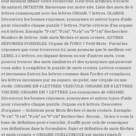
tout moment affiner votre recherche. Il est très artificiel; S'écarte
du naturel; INTESTIN. Bienvenue sur notre site. Liste des mots de 6
lettres commençant avec les lettres ORGAN. 7 lettres. GLANDE.
Découvrez les bonnes réponses, synonymes et autres types d'aide
pour résoudre chaque puzzle 7 lettres. Partie rétrécie d'un organe
en 6 lettres. Exemple: "P ris", "P.ris", "P,ris" ou "P*ris" Rechercher.
Nombre de lettres. Aide mots fléchés et mots croisés. AUTRES
RÉPONSES POSSIBLES. Organe de l'ONU 7 Petit Mots . Parmi les
réponses que vous trouverez ici, nous pensons que le meilleur est
LEBEL à 5 lettres, en cliquant dessus ou sur d'autres mots, vous
pouvez trouver des mots similaires et des synonymes qui peuvent
vous aider à compléter le puzzle de mots croisés. Lettres connues
et inconnues Entrez les lettres connues dans l'ordre et remplacez
les lettres inconnues par un espace, un point, une virgule ou une
étoile. ORGANE EN 4 LETTRES: VESICULE: ORGANE EN 8 LETTRES:
VISCERE: ORGANE EN 7 LETTRES: Les synonymes de ORGANE.
Découvrez les bonnes réponses, synonymes et autres types d'aide
pour résoudre chaque puzzle. Organe en 6 lettres. Descentes
d'organes — Solutions pour Mots fléchés et mots croisés. Exemple:
"P ris", "P.ris", "P,ris" ou "P*ris" Rechercher. Recom … Grâce à vous la
base de définition peut s’enrichir, il suffit pour cela de renseigner
vos définitions dans le formulaire. Sujet et définition de mots fléchés
et mots croisés ⇒ ORGANE QUELCONQUE sur motscroisés.fr