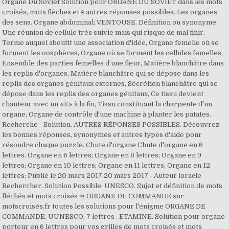
Organe Du Soviet Solution pour ORGANE DU SOVIET dans les mots
croisés, mots flèches et 4 autres réponses possibles. Les organes
des sens. Organe abdominal; VENTOUSE. Définition ou synonyme.
Une réunion de cellule très suivie mais qui risque de mal finir,
Terme auquel aboutit une association d'idée, Organe femelle où se
forment les oosphères, Organe où se forment les cellules femelles,
Ensemble des parties femelles d’une fleur, Matière blanchâtre dans
les replis d'organes, Matière blanchâtre qui se dépose dans les
replis des organes génitaux externes, Sécrétion blanchâtre qui se
dépose dans les replis des organes génitaux, Ce tissu devient
chanteur avec un «E» à la fin, Tissu constituant la charpente d'un
organe, Organe de contrôle d'une machine à planter les patates.
Recherche - Solution. AUTRES RÉPONSES POSSIBLES. Découvrez
les bonnes réponses, synonymes et autres types d'aide pour
résoudre chaque puzzle. Chute d'organe Chute d'organe en 6
lettres. Organe en 6 lettres; Organe en 8 lettres; Organe en 9
lettres; Organe en 10 lettres; Organe en 11 lettres; Organe en 12
lettres; Publié le 20 mars 2017 20 mars 2017 - Auteur loracle
Rechercher. Solution Possible: UNESCO. Sujet et définition de mots
fléchés et mots croisés ⇒ ORGANE DE COMMANDE sur
motscroisés.fr toutes les solutions pour l'énigme ORGANE DE
COMMANDE. UUNESCO. 7 lettres . ETAMINE. Solution pour organe
porteur en 6 lettres pour vos grilles de mots croisés et mots