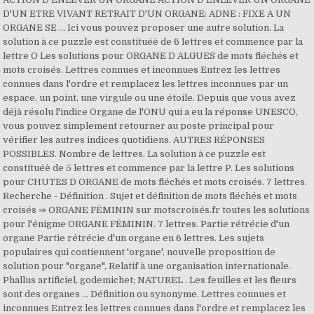
D'UN ETRE VIVANT RETRAIT D'UN ORGANE: ADNE : FIXE A UN
ORGANE SE … Ici vous pouvez proposer une autre solution. La
solution à ce puzzle est constituéè de 6 lettres et commence par la
lettre O Les solutions pour ORGANE D ALGUES de mots fléchés et
mots croisés. Lettres connues et inconnues Entrez les lettres
connues dans l'ordre et remplacez les lettres inconnues par un
espace, un point, une virgule ou une étoile. Depuis que vous avez
déjà résolu l'indice Organe de l'ONU qui a eu la réponse UNESCO,
vous pouvez simplement retourner au poste principal pour
vérifier les autres indices quotidiens. AUTRES RÉPONSES
POSSIBLES. Nombre de lettres. La solution à ce puzzle est
constituéè de 5 lettres et commence par la lettre P. Les solutions
pour CHUTES D ORGANE de mots fléchés et mots croisés. 7 lettres.
Recherche - Définition . Sujet et définition de mots fléchés et mots
croisés ⇒ ORGANE FÉMININ sur motscroisés.fr toutes les solutions
pour l'énigme ORGANE FÉMININ. 7 lettres. Partie rétrécie d'un
organe Partie rétrécie d'un organe en 6 lettres. Les sujets
populaires qui contiennent 'organe', nouvelle proposition de
solution pour "organe", Relatif à une organisation internationale.
Phallus artificiel, godemichet; NATUREL . Les feuilles et les fleurs
sont des organes … Définition ou synonyme. Lettres connues et
inconnues Entrez les lettres connues dans l'ordre et remplacez les