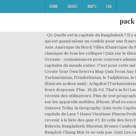
HOME
ABOUT
MAPS
FAQ
pack
- Q1: Quelle est la capitale du Bangladesh ? Il y a même certaines capitales que j'ai carrément apprises en anglais et dont je n'ai jamais appris le nom en français (ce qui est quand même un comble pour une francophone de … Mis à jour 21/12/2020 ️ Liste de 120 quiz de culture générale en cliquant ici . Capitales d'Europe; Afrique; Asie; Amérique du Nord; Villes d'Amérique du Nord; Amérique du Sud; Océanie; Puzzle; Réflexion; Jeu de géographie : Les pays d'Asie . Les capitales africaines, un classique de tous les collèges ! Quiz sur le thème "Capitales asiatiques (2)". Où se trouve Oman ? Score: 0 / 0. Quiz texte Capitales Europe Amerique Asie Afrique Oceanie - connaissances pour concours administratifs fonctionnaires. Seterra est un jeu cartographique gratuit qui vous permet d'apprendre les pays, états et capitales du monde entier. C'est pour cette même raison que la Turquie est dans le Capitales asiatiques (1) Publié le 02/06/2014 - 1948 parties, rédigé par gregnalex. Create Your Own Seterra Map Quiz From Any Blank Map. Capitales de l'Asie - Carte Quiz. Also, with the app, you can play offline! Elle comprend quatre Etats: le Turkménistan, l'Ouzbékistan, le Tadjikistan, le Kirghizistan. Quiz géant. Voici la liste des capitales des pays d'Asie, classées par ordre alphabétique : Abou Dhabi (Émirats arabes unis) ; Achgabat (Turkménistan) ; Quiz sur le thème "Capitales asiatiques (3)". 2. QUIZ-Capitales d'Asie avec les noms des pays. Connaissez vous leurs drapeaux. Plus . 19,2k #2. That’s in Sri Lanka. Réussirez-vous à faire un sans faute ? Placer le plus rapidement possible les pays d'Asie sur la carte.. Quiz récents des utilisateurs. Plus de test géographique. Asie centrale (l') Les républiques d'Asie centrale. Seterra fonctionne sous Windows, MacOS X, Linux et aussi sur les appareils mobiles, iPhone, iPad ou encore sous Android. A vous de jouer! Mascate Vientiane Rangoon Douchambe Quelle est la capitale du Pakistan ? Top Quizzes Today in Geography. Quiz texte Capitales Europe Amerique Asie Afrique Oceanie - connaissances pour concours administratifs fonctionnaires Quelle est la capitale du Laos ? Hanoï Vientiane Phnom Penh Bangkok. Asia: Capitals Quiz 1 - Map Quiz Game: Note: The capital of Israel is currently in dispute. Cliquez ici pour revenir à la liste des quiz #1. Et celle des Seychelles ou de la Bolivie ? Record en 12,46s par Mounis 16 fiches; Afghanistan; Arabie saoudite; Arménie; Azerbaïdjan; Bahreïn; Bangladesh; Bhoutan; Brunei; Cambodge; Chine; Corée du Nord; Corée du … … JetPunk Premium. Capitales … Téhéran Islamabad Kaboul Bagdad. Phuket Bangkok Chiang Maï Je ne sais pas. Quiz Les capitales de l'Asie (2) : Voici le deuxième quiz sur les capitales de l'Asie. 3. Citez toutes les capitales d'Asie du Sud, du Nord, de l'Est, du Sud-Est et du Moyen-Orient. Cliquez ici pour revenir à la liste des quiz . Nous contacter. Téhéran Islamabad Artic