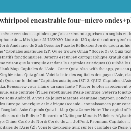
 whirlpool encastrable four+micro ondes+p
le de culture générale. Quelle est la capitale de la Corée du Nord ? Créé par TGTGTGTG. scores to be saved so that you can track your progress? Votre adresse de messagerie ne sera pas publiée. Géographie Pays. 16 015: Asie carte quiz. Quelle est la capitale de la Chine ? Pas mal, vous avez un niveau…CE1. Chine : les provinces. Quelle est la capitale de la Thaïlande ? QUIZ Culture G. QCM Quiz. Quelle est la capitale du Cambodge ? Créé par Stewart . Rapporter un problème ou une erreur. Seterra est un jeu cartographique gratuit qui vous permet d'apprendre les pays, états et capitales du monde entier. Créer un compte. Quiz #2. Gagnez du temps en utilisant les Raccourcis Clavier. Trouvez un maximum de capitales en 120 secondes! Quiz : les capitales d’Asie. Le quizz des capitales du Monde., Site de jeux en ligne gratuits de gÃ©ographie sans inscription. Que savez-vous sur les capitales d’Asie ? Drapeaux. Un quiz très stimulant. 5. Cependant, trouver les plus petits comme le Bhoutan ou le Tajikistan est … Would you like your scores to be saved so that you can track your progress? Quiz Capitales Asiatiques : Quelques pays d'Asie et leur capitale. Le saviez-vous? Quiz Capitales Monde : 20 questions aléatoires pour évaluer vos connaissances. Si vous recherchez une capitale sur le continent asiatique, ce dernier étant immense et il est notamment composé de nombreux pays, si vous souhaitez pouvoir retrouver toutes les capitales en un clic de souris ou si vous recherchez une carte des capitales en Asie, alors vous êtes sur le bon article.. D’autres articles vous permettront … Règles du jeu. - Q1: Quelle est la capitale du Kazakhstan ? Pas mal, vous avez un niveau…CE1. Jeudi 9 novembre 2017. Speed up the process by using this engaging multiple-choice quiz game! Dans cet article vous trouverez les nombreuses capitales en Asie par pays. Citez toutes les capitales d'Asie du Sud, du Nord, de l'Est, du Sud-Est et du Moyen-Orient. Pas mal, vous avez un niveau…CE1. - Q1: Quelle est la capitale du Kazakhstan ? Et celle des Seychelles ou de la Bolivie ? Record en 13,53s par Mounis Nouveau. Le jeu des capitales (ASIE) L'Asie est un immense continent composé de 45 pays. 24 807: Asie de l'Est - Carte Quiz. L'Asie est le continent le plus grand qui représente près de 30% des terres mondiales. 6,1k #5. pasthou87. 4 avril 2020. Pouvez-vous nommer toutes les capitales des pays d'Asie ? Trouvez un maximum de capitales en 120 secondes! Get a Seterra membership on Patreon.com! Réussirez-vous à faire un sans faute ? Essayez de nommer toutes les capitales de l'Asie. Liste des capitales d'Asie « Liste des capitales d'Asie » expliqué aux enfants par Vikidia, l’encyclopédie junior. Examen et certificat. Quiz géant. Départements. Étiquettes : Amérique Capitales Moyen Quiz. Plus. Vous pensez connaitre les capitales Américaines? Certains très connus comme la Chine, l'Inde ou le Japon mais d'autres pays sont beaucoup moins connus : la Géorgie, la Jordanie ou le Kazakhstan par exemple. Challenge your friends to see who can get … 14 471: 898 … Faux, c'est , réessayer! Quiz : les capitales d’Asie. Placer le plus rapidement possible les pays d'Asie sur la carte. Quiz de géographie. [Plus de cours et d'exercices de mimo14] Voir les statistiques de réussite de ce test de culture générale 'Asie' Merci de vous connecter au club pour sauvegarder votre résultat. 4 avril 2020. Et bien évidemment, chacun de ces pays a sa propre capitale. QUIZ-Capitales d'Asie avec les noms des pays. Quiz proposés. Classement et meilleurs scores . Indonesia will replace overcrowded, polluted, and sinking Jakarta. Quiz Les capitales d'Asie centrale : Quiz pour tous les fans des capitales de l'Asie centrale ! New Delhi Calcutta Jaïpur Je ne sais pas. 49 personnes ont essayé. Géographie. La version en ligne, au format HTML5, est compatible avec tout navigateur mis à jour comme Safari, Google Chrome ou encore Internet Explorer 9. Iran : les provinces. Vous disposez des noms des pays pour vous aider. Testez vos connaissances sur … Certains très connus comme la Chine, l'Inde ou le Japon mais d'autres pays sont beaucoup moins connus : la Géorgie, la Jordanie ou le Kazakhstan par exemple. Connexion. … Où se trouve la Mongolie ? Voir d'autres QCM sur la géographie. 2 avril 2020 Laisser un commentaire Annuler la rép