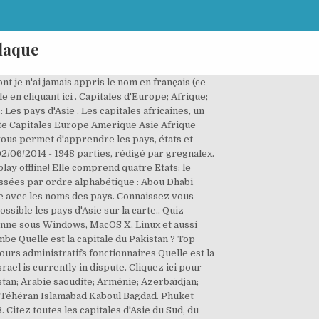
laque
onse. L'Asie est aussi le continent le plus peuplé avec 60% de la population terrestre totale. Quelle est la capitale de l’Iran ? Examen et certificat. [quiz 1 - avec indices] (10 questions) Capitales d'Europe (difficile) (10 questions) Le Brésil - Quiz #1 (8 questions) Drapeaux du Monde (10 questions) Les Grands explorateurs (10 questions) Anciennes républiques de l'URSS (10 questions) Les capitales d'Asie (facile) (10 questions) Vous pensez connaitre les capitales en Asie? Remplissez la carte vierge de l'Asie orientale. Quiz Les capitales des pays d'Asie (part 2/2) : Incollable sur les capitales asiatiques ? Créer. Would you like your scores to be saved so that you can track your progress? Difficulté : Moyen Questions : 25 aléatoires Temps : 2 … Testez vos connaissances ! As tu déjà entendu parler d'Almaty, de Beyrouth, de Bandar Seri Begawan ou de Tbilissi? 1. Quiz similaires Le Japon 23279 nitrof Géographie - tourisme 209 0 3 2.3333 16 janvier 2015 Capitale d'Europe : Le Quizz ! Seterra fonctionne sous Windows, MacOS X, Linux et aussi sur les appareils mobiles, iPhone, iPad ou encore sous Android. … Capitales Asie. Remplissez la carte de l'Asie en cliquant sur les noms des capitales surlignées en bleu. Vous avez une idée ? [Plus de cours et d'exercices de mimo14] Voir les statistiques de réussite de ce test de culture générale 'Asie' Merci de vous connecter au club pour sauvegarder votre résultat. Trouver le pays grâce à la capitale. Ouivoryee. Capitales Amérique. - Q1: Quelle est la capitale du Kazakhstan ? Conflict over Jerusalem prevents peace for Israel and Palestine. (0 restante) CORRECT! - Q1: Quelle est la capitale du Koweït ? It's just 1 USD per month. Faites vous une place sur le podium! You can access the Seterra online quiz site using your computer, phone, or tablet running the latest version of most web browsers, including Safari, Firefox, Chrome, and Internet Explorer. Pas … ELI010. Géographie > Villes > Capitales d'asie Quiz Capitales d'Asie Découvrez si vous êtes incollable en géographie avec ce QCM de 10 questions sur les capitales d'Asie. Culture … Quiz de nos utilisateurs. Quelle est la capitale du Canada ? Accueil; France; Europe; Amerique du Sud; Amerique du Nord; Asie; Afrique; Quiz: Pays d'Asie. En une minute, tapez les deux premières lettres de chaque pays asiatique. Où se trouve Oman ? Testez vos connaissances ! 29 certificats délivrés. Asie : les pays - Quiz de géographie: En terme de territoire, l'Asie et la plus grande région du monde. The Seterra app offers two game modes, plus high score lists to keep track of your progress. Memorizing all 48 capitals in the world’s largest continent can take a while. Réussirez-vous à faire un sans faute ? Quiz #1. 2. Quelle est la capitale de l'Arabie Saoudite ? 1 570