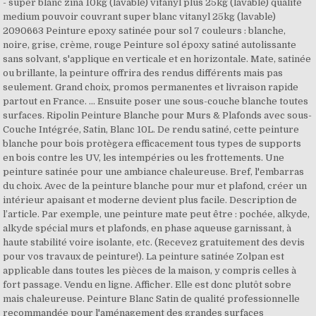
- super blanc zina 10kg (lavable) vitanyl plus 25kg (lavable) qualite
medium pouvoir couvrant super blanc vitanyl 25kg (lavable)
2090663 Peinture epoxy satinée pour sol 7 couleurs : blanche,
noire, grise, crème, rouge Peinture sol époxy satiné autolissante
sans solvant, s'applique en verticale et en horizontale. Mate, satinée
ou brillante, la peinture offrira des rendus différents mais pas
seulement. Grand choix, promos permanentes et livraison rapide
partout en France. ... Ensuite poser une sous-couche blanche toutes
surfaces. Ripolin Peinture Blanche pour Murs & Plafonds avec sous-
Couche Intégrée, Satin, Blanc 10L. De rendu satiné, cette peinture
blanche pour bois protègera efficacement tous types de supports
en bois contre les UV, les intempéries ou les frottements. Une
peinture satinée pour une ambiance chaleureuse. Bref, l'embarras
du choix. Avec de la peinture blanche pour mur et plafond, créer un
intérieur apaisant et moderne devient plus facile. Description de
l’article. Par exemple, une peinture mate peut être : pochée, alkyde,
alkyde spécial murs et plafonds, en phase aqueuse garnissant, à
haute stabilité voire isolante, etc. (Recevez gratuitement des devis
pour vos travaux de peinture!). La peinture satinée Zolpan est
applicable dans toutes les pièces de la maison, y compris celles à
fort passage. Vendu en ligne. Afficher. Elle est donc plutôt sobre
mais chaleureuse. Peinture Blanc Satin de qualité professionnelle
recommandée pour l'aménagement des grandes surfaces