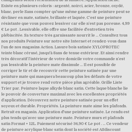
Existe en plusieurs coloris : argenté, noirci, acier, bronze, oxydé,
blanc, perle Sans compter qu'une même gamme de peinture peut se
décliner en mate, satinée, brillante et laquée. C’est une peinture
résistante que vous pouvez lessiver car elle n’est pas poreuse. 4,99
€ Le pot . Lessivable, elle offre une facilitée d'entretien très
plébiscitée. Sa texture très garnissante nourrit le … Consultez tous
nos produits Peinture sur notre site Internet et rendez-vous dans
l’un de nos magasins Action. Lasure bois satinée XYLOPROTEC
teinte blanc cérusé, jusqu'à 8ans de tenue extérieur. Et ainsi rendre
très décoratif l’intérieur de votre domicile votre commande n’est
pas lessivable la peinture mate dissimule … Il est possible de
corriger le tir et de recouvrir cette peinture satinée par une
peinture mate qui masquera beaucoup plus les défauts de votre
support et je trouve rend votre pièce plus agréable. Grille Liste
Trier par. Peinture laque alkyde blanc satin. Cette laque blanche lie
le pouvoir de couverture maximal avec les excellentes propriétés
d’application. Découvrez notre peinture satinée pour un effet
soyeux et durable. Propriétés. La peinture mate aime les plafonds.
Retrait en magasin. Application d'une peinture satinée. Le rendu est
plus tendu qu’avec une peinture mate. Peinture murs et plafonds
satin Format + 12L. Paiement sécurisé 34,90 € Le pot . ... Ce vendeur
de peinture acrylique blanc satin dont la société est ASdiscount