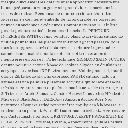
masque difficilement les défauts et son application nécessite une
bonne préparation et un geste sûr pour éviter au maximum les
traces de rouleau. Recommandé pour nourrir, protéger des
agressions externes et embellir de façon durable les boiseries
neuves ou anciennes extérieures. Comptez environ 10 € le litre
pour la peinture satinée de couleur blanche. La PEINTURE
INTÉRIEURE SATIN est une peinture blanche acrylique satinée de
finition pour toutes les pièces d'habitation à grand passage, pour
tous les supports usuels du bâtiment. ... Peinture laque tendue
satinée haute qualité pour la protection et la décoration des
menuiseries en bois et... Fiche technique. SIGMACO SATIN FUTURA
est une peinture satinée à base de résines alkydes en émulsion et
acryliques, avec label NF Environnement. Mobile phones. 4,1 sur 5
étoiles 28. La laque blanche expresse BAUFIX satinée mate ou
satinée est une peinture purement acrylique qui adhère et sèche
très bien. Peinture murs et plafonds mat blanc. Grille Liste Page : 1;
2; Trier par. Apple Samsung Condor Huawei Lenovo Iris HP alcatel
Microsoft BlackBerry HAIER Asus Amazon Archos Acer Nos
peintures à l’aspect satiné peuvent être appliquées à la brosse, au
rouleau ou au pistolet. Avec effet satin, mat ou brillant... A retrouver
sur Castorama.fr Peinture … PEINTURE A EFFET NACRE SATINEE -
ETAPE 2 : EFFET . Ecolabel; Lavable; Aspect moiré : joue les reflets
changeants selon l’orientation de la lumière; Application facile;