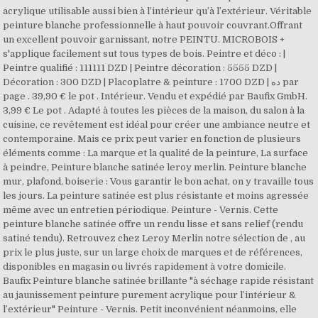
acrylique utilisable aussi bien à l’intérieur qu’à l’extérieur. Véritable
peinture blanche professionnelle à haut pouvoir couvrant.Offrant
un excellent pouvoir garnissant, notre PEINTU. MICROBOIS +
s'applique facilement sut tous types de bois. Peintre et déco : |
Peintre qualifié : 111111 DZD | Peintre décoration : 5555 DZD |
Décoration : 300 DZD | Placoplatre & peinture : 1700 DZD | ده par
page . 39,90 € le pot . Intérieur. Vendu et expédié par Baufix GmbH.
3,99 € Le pot . Adapté à toutes les pièces de la maison, du salon à la
cuisine, ce revêtement est idéal pour créer une ambiance neutre et
contemporaine. Mais ce prix peut varier en fonction de plusieurs
éléments comme : La marque et la qualité de la peinture, La surface
à peindre, Peinture blanche satinée leroy merlin. Peinture blanche
mur, plafond, boiserie : Vous garantir le bon achat, on y travaille tous
les jours. La peinture satinée est plus résistante et moins agressée
même avec un entretien périodique. Peinture - Vernis. Cette
peinture blanche satinée offre un rendu lisse et sans relief (rendu
satiné tendu). Retrouvez chez Leroy Merlin notre sélection de , au
prix le plus juste, sur un large choix de marques et de références,
disponibles en magasin ou livrés rapidement à votre domicile.
Baufix Peinture blanche satinée brillante "à séchage rapide résistant
au jaunissement peinture purement acrylique pour l’intérieur &
l’extérieur" Peinture - Vernis. Petit inconvénient néanmoins, elle