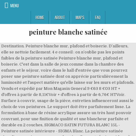
MENU
HOME
ABOUT
MAPS
FAQ
peinture blanche satinée
Destination. Peinture blanche mur, plafond et boiserie. D’ailleurs,
elle se nettoie facilement. 4 e conseil : on n’oublie pas les points
faibles de la peinture satinée Peinture blanche mur, plafond et
boiserie. C'est dans la salle de jeux comme dans la chambre des
enfants et le séjour, voire dans le hall d'entrée que vous pourrez
poser une peinture satinée dont on apprécie particulièrement la
luminosité et l'aspect matière qu'elle laisse sur les murs et plafonds.
Vendu et expédié par Mon Magasin General 9 €63 8 €03 HT +
d'offres à partir de 8,11€Voir + d'offres à partir de 6,76€ HTVoir.
Surface à couvrir, usage de la pièce, entretien influenceront aussi le
choix de vos peintures. Le support doit être parfaitement lisse. La
formulation à base de résine acrylique assure un très haut pouvoir
couvrant, pour une finition de qualité et une blancheur parfaite et
durable en 2 couches, SIGMACO SATIN FUTURA BLANC 15L -
Peinture satinée intérieure - SIGMA Blanc. La peinture satinée