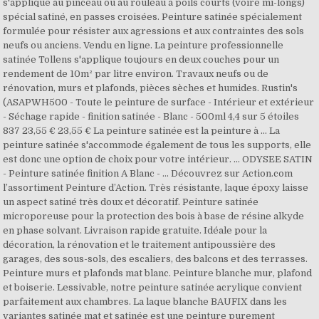
s'applique au pinceau ou au rouleau à poils courts (voire mi-longs)
spécial satiné, en passes croisées. Peinture satinée spécialement
formulée pour résister aux agressions et aux contraintes des sols
neufs ou anciens. Vendu en ligne. La peinture professionnelle
satinée Tollens s'applique toujours en deux couches pour un
rendement de 10m² par litre environ. Travaux neufs ou de
rénovation, murs et plafonds, pièces sèches et humides. Rustin's
(ASAPWH500 - Toute le peinture de surface - Intérieur et extérieur
- Séchage rapide - finition satinée - Blanc - 500ml 4,4 sur 5 étoiles
837 23,55 € 23,55 € La peinture satinée est la peinture à … La
peinture satinée s'accommode également de tous les supports, elle
est donc une option de choix pour votre intérieur. ... ODYSEE SATIN
- Peinture satinée finition A Blanc - … Découvrez sur Action.com
l’assortiment Peinture d’Action. Très résistante, laque époxy laisse
un aspect satiné très doux et décoratif. Peinture satinée
microporeuse pour la protection des bois à base de résine alkyde
en phase solvant. Livraison rapide gratuite. Idéale pour la
décoration, la rénovation et le traitement antipoussière des
garages, des sous-sols, des escaliers, des balcons et des terrasses.
Peinture murs et plafonds mat blanc. Peinture blanche mur, plafond
et boiserie. Lessivable, notre peinture satinée acrylique convient
parfaitement aux chambres. La laque blanche BAUFIX dans les
variantes satinée mat et satinée est une peinture purement