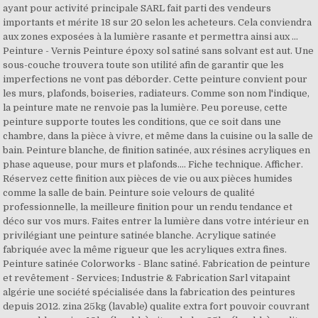
ayant pour activité principale SARL fait parti des vendeurs
importants et mérite 18 sur 20 selon les acheteurs. Cela conviendra
aux zones exposées à la lumière rasante et permettra ainsi aux …
Peinture - Vernis Peinture époxy sol satiné sans solvant est aut. Une
sous-couche trouvera toute son utilité afin de garantir que les
imperfections ne vont pas déborder. Cette peinture convient pour
les murs, plafonds, boiseries, radiateurs. Comme son nom l'indique,
la peinture mate ne renvoie pas la lumière. Peu poreuse, cette
peinture supporte toutes les conditions, que ce soit dans une
chambre, dans la pièce à vivre, et même dans la cuisine ou la salle de
bain. Peinture blanche, de finition satinée, aux résines acryliques en
phase aqueuse, pour murs et plafonds.... Fiche technique. Afficher.
Réservez cette finition aux pièces de vie ou aux pièces humides
comme la salle de bain. Peinture soie velours de qualité
professionnelle, la meilleure finition pour un rendu tendance et
déco sur vos murs. Faites entrer la lumière dans votre intérieur en
privilégiant une peinture satinée blanche. Acrylique satinée
fabriquée avec la même rigueur que les acryliques extra fines.
Peinture satinée Colorworks - Blanc satiné. Fabrication de peinture
et revêtement - Services; Industrie & Fabrication Sarl vitapaint
algérie une société spécialisée dans la fabrication des peintures
depuis 2012. zina 25kg (lavable) qualite extra fort pouvoir couvrant