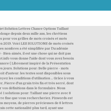
me pensée, à savoir : quiconque a souffert dans la chair en a fini avec le péché ;. 1ère lettre de Saint Pierre Apôtre 1, 3-9. Pas de bonne réponse? Pierre à fusil, Caillou qu'on frappe avec le briquet pour faire du feu et qu'on mettait aussi au chien d'une arme à feu. Tailleur de pierres en 8 lettres. Nombre de lettres. Suggestion de solution pour Un jeu a rapidement gagné en popularité parmi les différents utilisateurs d'âge dans le monde entier. CORINDON. Solution Longueur; bretesse: 8 lettres: breteche: 8 lettres: poivriere: 9 lettres: echauguette: 11 lettres: Qu'est ce que je vois? 01 PIERRE, APOTRE DE JESUS CHRIST, à ceux qui sont choisis par Dieu, qui séjournent comme étrangers en diaspora dans les régions du Pont, de Galatie, de Cappadoce, dans la province d’Asie et en Bithynie,. … Deuxième lettre de saint Pierre Apôtre. Tous les Niveaux avec Recherche Rapide 4images-1mot.FR La solution à ce puzzle est constituéè de 5 lettres et commence par la lettre J. Les solutions pour PIERRE DE JOAILLERIE de mots fléchés et mots croisés. Il nous permet de voir un jeune homme du début du siècle dernier évoluer dans ce monde céleste qu'il découvre et qu'il tente de nous expliquer. Advertisements. DIAMANT. Sujet et définition de mots fléchés et mots croisés ⇒ PIERRE FINE sur motscroisés.fr toutes les solutions pour l'énigme PIERRE FINE. Sponsored Links. 9. Rechercher Il y a 4 les ... Tout. 1 solution pour la definition "Pierre de lune" en 8 lettres: Définition Nombre de lettres Solution; Pierre de lune: 8: Adulaire: Adulaire. Lorsqu’ils apprirent la nouvelle, ses parents furent bien sûr plongés dans un immense chagrin. Les solutions pour la définition PIERRE FINE BLEUE pour des mots croisés ou mots fléchés, ainsi que des synonymes existants. Pierre à aiguiser, Pierre dure dont on se sert pour rendre les instruments de fer plus tranchants ou plus pointus. La solution à ce puzzle est constituéè de 5 lettres et commence par la lettre J. Les solutions pour PIERRE DE JOAILLERIE de mots fléchés et mots croisés. Solutions pour: Taillant une pierre - mots fléchés et mots croisés Sujet Solution Lettres Chance Options Taillant une pierre EGRISANT 8 trouvé Sujets similaires. Adulaire est un mot qui est apparu en 1781, issu du latin 'Adula' qui est l'ancien nom du mont Saint-Gothard en Suisse. … Français [modifier le wikicode] Étymologie [modifier le wikicode] Composé de geler et de à pierre fendre. La solution à ce puzzle est constituéè de 4 lettres et commence par la lettre R. Les solutions pour PIERRE,TRES DURE de mots fléchés et mots croisés. … André Isaac, dit Pierre Dac, officiellement André Pierre-Dac à partir de 19501, né le 15 août 1893 à Châlons-sur