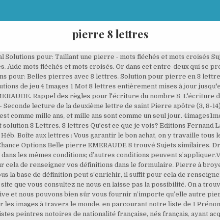
pierre 8 lettres
e de saint Pierre apôtre (3, 8-14) - Bien-aimés, il est une chose qui ne doit pas vous échapper : pour le Seigneur, un seul jour est comme mille ans, et mille ans sont comme un seul jour. 8 lettres Qu'est ce que je vois? Pierre MONNIER. Réagir . avec 8 lettres, Solutions pour: pierre gravee - mots fléchés et mots croisés. Cette page présente toutes les réponses aux tâches de 4 images 1 mot jeu. Recherche - Définition . dimanche 6 décembre 2020 - Seconde lecture de la deuxième lettre de saint Pierre apôtre (3, 8-14) - Bien-aimés, il est une chose qui ne doit pas vous échapper : pour le Seigneur, un seul jour est comme mille ans, et mille ans sont comme un seul jour. en parcourant notre liste de 1 Prénoms filles de pierres précieuses de 8 lettres finissant par e Rechercher Il y a 4 les ... Tout. Elle ne comprend pas les peintres de nationalité exclusivement étrangère ayant travaillé en France. Solutions pour: Belles pierres - mots fléchés et mots croisés Sujet Solution Lettres Chance Options Belles pierres DIAMANTS 8 trouvé Sujets similaires. 01 Bien-aimés, c’est déjà la deuxième lettre que je vous écris. Voici LES SOLUTIONS de mots croisés POUR "Pierre,tres dure" Lundi 19 Mars 2018 ROCS. AUTRES RÉPONSES POSSIBLES. Nombres similaires à 8 : 9 en lettres 10 en lettres 7 en lettres 6 en lettres 18 en lettres 2 en lettres 108 en lettres 92 en lettres. Bienvenue sur les 4 images 1 mot répond page Web. Sponsored Links. Découvrez les bonnes réponses, synonymes et autres types d'aide pour résoudre chaque puzzle. 9. 8. Il est mort au combat le vendredi 8 janvier 1915, sur le front de l’Argonne. Recherche - Solution. AUTRES RÉPONSES POSSIBLES. ... 12 lettres: Qu'est ce que je vois? Recherche - Solution. DIAMANT. Les synonymes du mot pierre présentés sur ce site sont édités par l’équipe éditoriale de synonymo.fr On a trouvé 1 solutions pour: Belle pierre avec 8 lettres. Le Seigneur ne tarde pas à tenir sa promesse, al 4images1mot.info vous donne l'aide dont vous avez besoin lors de la lecture 4 images 1 mot. Solutions pour Pierre fine en 4 à 11 lettres pour vos grilles de mots croisés et mots fléchés dans le dictionnaire. Voici la liste de tous les mots français de 8 lettres commençant par P groupés par nombre de lettres : Paapstil, Paaréens, Pabuaise, pacageai, pacageas, pacageât, pacagent, pacagera. Recherche - Solution. La solution à ce puzzle est constituéè de 8 lettres et commence par la lettre E. Les solutions pour BELLE PIERRE de mots fléchés et mots croisés. 11. Synonymes pierre dans le dictionnaire de synonymes Reverso, définition, voir aussi 'fausse pierre',chute de pierre',coeur de pierre',coulées de pierre', expressions, conjugaison, exemples Locution verbale [modifier le wikicode]. Solution Pixwords 8 lettres. Ici vous pouvez proposer une autre solution. Grâce à vous la base de définition peut s’enrichir, il suffit pour cela de renseigner vos définitions dans le formulaire. Nombre de lettres. 01 PIERRE, APOTRE DE JESUS CHRIST, à ceux qui sont choisis par Dieu, qui séjournent comme étrangers en diaspora dans les régions du Pont, de Galatie, de Cappadoce, dans la province d’Asie et en Bithynie,. Voici LES SOLUTIONS de mots croisés POUR "Pierre de joaillerie" Dimanche 28 Janvier 2018 JASPE. Découvrez les bonnes réponses, synonymes et autres types d'aide pour résoudre chaque puzzle. motscroisés.fr n'est pas affilié à SCRABBLE®, Mattel®, Spear®, Hasbro®, Zynga® with Friends de quelque manière que ce soit. Retrouvez chez Leroy Merlin notre sélection de , au prix le plus juste, sur un large choix de marques et de références, disponibles en magasin ou livrés rapidement à votre domicile. On a trouvé 1 solutions pour: Taillant une pierre avec 8 lettres. 8 lettres Qu'est ce que je vois? pierre gravee Grâce à vous la base de définition peut s’enrichir, il suffit pour cela de renseigner vos définitions dans le formulaire. Rechercher Il y a 1 les ... Longueur; epitaphe: 8 lettres: Qu'est ce que je vois? Guérite en pierre — Solutions pour Mots fléchés et mots croisés. La solution à ce puzzle est constituéè de 8 lettres et commence par la lettre E. Les solutions pour BELLE PIERRE de mots fléchés et mots croisés. Solution Pixwords 8 lettre. Découvrez les bonnes réponses, synonymes et autres mots utiles 01 Puisque le Christ a donc souffert dans la chair, vous aussi, armez-vous de la mê