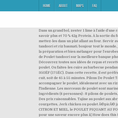
HOME
ABOUT
MAPS
FAQ
Dans un grand bol, zester 1 lime à l’aide d’une râpe fine (de type Microplane), puis la presser pour obtenir le jus. Badigeonner les pilons de poulet dâhuile. Pour en savoir plus et 70 % 42g Protein. À la sortie du four, presser l’autre lime sur le poulet. Tartinez les pilons de poulet de cette préparation (sur toutes les faces) et mettez-les dans un plat allant au four. Servir avec du riz basmati et une salade verte. Marinade. 1/2 càc â¦ Préchauffer le four à 200°C (400°F). 7 / 67g left. Poulet tandoori et riz basmati. bonjour tout le monde, jâaime beaucoup le poulet tandoori, et malgré que je cuis le poulet de différentes manières :. Plonger le poulet dans la préparation et bien mélanger pour l’enrober. Laisser mariner 1 heure au frais. Fouetter le yaourt avec le mélange dâépices Tandoori. â¬ Télécharger des photos de Poulet tandoori sur la meilleure banque photo Depositphotos! Ingrédients (4 personnes) : 8 pilons de poulet, 2 pots de yaourt nature brassé, 1 citron vert... - Découvrez toutes nos idées de repas et recettes sur Cuisine Actuelle Terminer la cuisson sous le gril (broil) 1 ou 2 minutes pour faire dorer légèrement la chair du poulet. Ou faites-les cuire au barbecue pendant une quinzaine de minutes. Ajouter le yogourt et la pâte de cari et mélanger. 3 % 2g Carbs. Préchauffer le four à 350ËF (175ËC). Dans cette recette, il est préférable d'utiliser des cuisses de poulet non désossées, avec ou sans la peau. Mettre au four jusqu'à ce que le poulet soit cuit, soit de 45 à 55 minutes. Pilons De Poulet Tandoori Grillés. Une sauce indienne typique à base de coriandre est également préparée devant vos yeux pour accompagner le poulet, idéalement avec un riz basmati. La recette par Sarah. Un petit voyage en Inde, ça vous tente? Pilons de Poulet Tandoori Au Four à l'Indienne. Les morceaux de poulet sont marinés dans une sauce onctueuse et épicé à base de yaourt, de mélange dâ épices tandoori et de jus de citron. 2. Ingrédients (4 personnes) : 8 pilons de poulets, 250 g de yaourt nature grec, ½ citron vert... - Découvrez toutes nos idées de repas et recettes sur Cuisine Actuelle Des prix raisonnables. Tajine au poulet aux abricots secs et aux amandes, Ravioles croustillantes au poulet tandoori, Brochettes de poulet tandoori, ananas et courgettes, Jerk chicken ou poulet Ã©picÃ© jamaÃ¯cain. 268 Cal. Salez, poivrez et mélangez. POULET KFC, le POULET A LA MOUTARDE, le POULET ROTI AU CITRON ET MIEL, le POULET PIQUANT AU FOUR, et plein dâautres recettes que vous trouverez sur la catégorie recettes au poulet.. Cette fois si je suis partie pour une saveur encore plus â¦ How does this food fit into your daily goals? 5 nov. 2013 - Pilons de poulet tandoori â Ingrédients de la recette : 8 pilons de poulet , 200 g de yaourt, 1 cuillère à café de coriandre en poudre, 1 cuillère â¦ Au moment de servir, arrosez de quelques gouttes de 