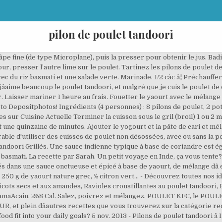
pilon de poulet tandoori
jus de citron. Découvrez la recette de Pilons de poulet tandoori au sésame à faire en 10 minutes. Le poulet: Entailler les blancs de poulet. Pilons de poulet tandoori â Ingrédients : 8 pilons de poulet,200 g de yaourt,1 c. à café de coriandre en poudre,1 c. à café de garam masala (mélange d'épices),1/4 c. à... Recettes CATÉGORIES Terminer la cuisson sous le gril ( broil) 1 ou 2 minutes pour faire dorer légèrement la chair du poulet. dans les magasins magrebin on trouve les epices tout pres en udre ou en pot, 1 c. Ã cafÃ© de garam masala (mÃ©lange d'Ã©pices), 1/4 c. Ã cafÃ© d'ail en poudre et de paprika, Les 10 fruits de saison Ã consommer en Janvier. Détaillez le poulet en petits cubes. Le poulet tandoori est lâun des plats les plus réputés de la cuisine indienne. Posez ensuite les morceaux de poulet sur la plaque du four, salez-les et enfournez pendant environ 30 min (selon la grosseur des morceaux de poulet). Rouler les pilons de poulet dans du sésame. (Vous pouvez préparer le poulet jusqu'à cette étape et le couvrir d'une pellicule de plastique. 2. Recette Poulet tandoori. Ajouter les pilons de poulet et les retourner pour bien les enrober. Watch Queue Queue Dans un saladier, mélanger les pilons de poulet, les épices tandoori, le jus du citron, le yaourt et le sel. Servez chaud sur un lit de feuilles de roquette. Faire cuire au barbecue durant 20 minutes environ. Immergez les morceaux de poulet dedans et laissez mariner pendant 3 h (couvert Ã tempÃ©rature ambiante). Immerger les morceaux de poulet dedans et laisser mariner pendant 3 heures minimum (couvert à température ambiante). Utilisez un couteau bien aiguisé pour faire des entailles profondes partout sur les pilons de poulet. Égoutter le poulet et le déposer sur une plaque. La recette du poulet tandoori, un classique de la cuisine indienne. Badigeonner les pilons de jus de citron et mettre de côté pendant 30 minutes. Couvrir et laisser mariner dans le réfrigérateur pendant six heures ou pendant toute la nuit. Badigeonner le poulet de jus de citron, d'ail émincé puis de paprika. Placer la grille au centre du four. Se conservent 4 jours au réfrigérateur ou 3 mois au congélateur. Vous pouvez aussi choisir de les mettre dans un sac congélation pour mieux les imbiber de sauce. Si vous ne trouvez pas de pilons sans la peau à votre épicerie, achetez ceux avec la peau; vous pourrez la retirer facilement en la tirant vers l’os et en la découpant avec un ciseau. Des pilons de poulet tandoori, pimentés, cuits au barbecue! Sodium 1,890g. Poulet tandoori. Celui-ci est le premier plat que tout le monde demande lors de la visite à un restaurant â¦ Poser ensuite les morceaux de poulet sur la â¦ 1 càs de garam masala. Discover (and save!) Votre adresse email sera uniquement utilisÃ©e par M6 Digital Services pour vous envoyer votre newsletter contenant des Pour cette recette de Pilons de poulet tandoori, vous pouvez compter 30 min de prÃ©paration. Petit voyage en Inde avec ces délicieux pilons de poulet tandoori!Vous pouvez les accompagner de naans,d"aloo gobi et de samoussas pour un vrai repas Indien!. Il tire son nom de la façon dont il est cuit : dans un four en terre cuite appelé tandoor. Des milliers d'images, des photographies et des dessins de fleur de haute qualité ! Les cuisses de poulet sont marinées quelques heures durant, idéalement une nuit entière, dans un mélange d'épices, de yaourt et de jus de citron. your own Pins on Pinterest Pour en savoir plus sur les aliments de cette recette de poulet, rendez-vous ici sur notre guide des aliments. Hervé Cuisine et Sanjee de Bollywood Kitchen vous présentent la vidéo de la recette facile de poulet tandoori. Le poulet tandoori est le père ou la mère des recettes attribuées à la cuisine pakistanaise et / ou indienne . 268 / 2,000 cal left. cuisine indienne poulet tandoori;ingrédients: 1 douzaine de pilons de poulet. Log Food. Cuire au four 50 minutes. Meilleure photo pour votre projet! Terminer la cuisson sous le gril (. 1 yaourt velouté ou grecque,moi jâai utilisé un yaourt salé turc,genre petit laitâ¦trop bon! Tapisser une plaque de cuisson de papier parchemin. Daily Goals. Il est délicieux avec le riz biryani. Ajoutez le poulet et mélangez bien pour bien enrober les morceaux. Voici une recette indienne très simple q