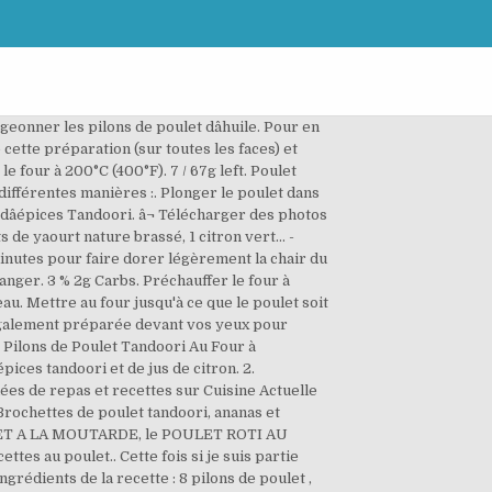
ui peut être savourée par les adultes de même que par les enfants. Recette Poulet tandoori traditionnel. Pilons de Poulet Tandoori Au Four à lâIndienne Le poulet Tandoori au four! C'est un plat facile à faire et très parfumé. Mélange dâépices composé de cumin, coriandre, clous de girofle, curcuma, cannelle et poivre noir, le tandoori imprègnera la viande de ses arômes pendant la cuisson de cette recette de pilons de poulet. dans la newsletter. Cuire au four 50 minutes. Pas besoin d’un four à tandoori ni de prendre une journée de congé pour préparer cette recette! Une recette facile de pilons de poulet tandoori si savoureuse et parfumée, un poulet tendre à souhait !. Déposer la volaille sur la plaque de cuisson. Fat 60g. Dans cet article, je vous partage une assiette pleine de saveur, avec des pilons de poulet tandoori cuits au four, accompagnés dâun riz basmati pilaf et dâune sauce au yaourt. Couvrir le saladier dâun film alimentaire et laisser la nuit au réfrigérateur. Vous pouvez vous dÃ©sinscrire Ã tout moment en utilisant le lien de dÃ©sabonnement intÃ©grÃ© Mélanger le yaourt la pâte tandoori et le jus de citron dans un grand bol 3. Vous pouvez le faire cuire au four ou au Le yaourt rend le poulet bien tendre. Je vous enverrai des recettes santé dans votre boîte courriel chaque semaine! (Plus le poulet marine, meilleur il est). PETIT PRIX: MON NOUVEAU LIVRE HOMMAGE AUX ALIMENTS ÉCONOMIQUES! Faites griller à température moyenne/haute pendant 15 minutes, en les retournant souvent. This video is unavailable. 1 càs de chicken tandoori. Badigeonner les pilons de poulet d’huile. Déposer la volaille sur la plaque de cuisson. Les cuisses de poulet sont marinées dans un mélange d'épices et de yaourt, puis grillées au four. Epluchez 4 gousses dâail et râpez-les également, Dans un bol, mélangez les épices refroidies, lâail et le gingembre, le yaourt, le jus de citron et lâhuile. Fitness Goals : Heart Healthy. 5. Plonger le poulet dans la préparation et bien mélanger pour lâenrober. Découvrez la recette de Poulet tandoori, une bonne recette indienne au poulet tendre et savoureux qui fait voyager. Découvrez le kit recette Pilons de poulet Tandoori de Goodfood mettant en vedette des ingrédients frais du marché. 410 / 2,300g left. Mettre les blancs dans la marinade, et laissez mariner dans le frigo de 30 min à 12h. PrÃ©chauffez le four th.7 (210Â°C), ou prÃ©parez un barbecue. MÃ©langez toutes les Ã©pices avec le jus de citron et le yaourt. Couvrir les pilons de poulet avec le mélange. 26 % 7g Fat. La recette par Tastygourmandise. Jul 8, 2016 - This Pin was discovered by Louis-Philippe Bellemare. Mettre les pilons dans un grand plat peu profond et recouvrir avec la marinade dâun des récipients. Remuez de temps en temps. Pilons de poulet