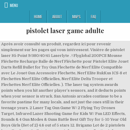
MENU
HOME
ABOUT
MAPS
FAQ
pistolet laser game adulte
Après avoir consulté un produit, regardez ici pour revenir simplement sur les pages qui vous intéressent. Visière de pistolet laser Hi-Point 9/380/40/45 Laserlyte . ! Flyglobal 200PCS Mousse Fléchette Recharge Balle de Nerf Fléchette pour Pistolet Elite Jouet Darts Refill Bullet for Toy Gun Flechette de Nerf Elite Compatible avec Le Jouet Gun Accessoire Flechette, Nerf Elite RukKus ICS-8 et Flechettes Nerf Elite Officielles, Nerf Elite Delta Trooper et Flechettes Nerf Elite Officielles. ). The laser tag system awards points when you hit another player’s sensors, and it deducts points when your sensor is struck. San Antonio arcades continue to be a favorite pastime for many locals, and not just the ones still in their teenage years. 2 Laser Tag Gun Game W/ 2 Flying Toy Drones Target, Infrared Lazer Shooting Game for Kids W/ Fun LED Effects, Sounds & 4 Gun Modes & Guns Battle Best Gift Toy for 5-10 Year Old Boys Girls (Set of 2) 4.6 out of 5 stars 12. Brigamo Lot de 2 pistolets laser Tag laser, 2 gilets à capteur infrarouge, jeu d'action infrarouge pour enfants et adultes 3,2 sur 5 étoiles 13 30,16 € 30,16 € Les pistolets à bille sont des répliques d'arme a feu propulsant des billes en plastique de 6 ou 8 mm. Tous les clients bénéficient de la Livraison GRATUITE dès 25€ d’achats expédiés par Amazon, Jeux d'imitation, déguisements et accessoires, Le prix et les autres détails peuvent varier en fonction de la taille et de la couleur, AmazonBasics Lot de 12 piles alcalines Type AAA 1,5 V 1340 mAh (Design variable), Économisez 5% dès maintenant avec le programme Prévoyez et Économisez, Livraison à 0,01€ seulement pour votre première commande expédiée par Amazon, Brigamo Lot de 2 pistolets laser Tag laser, 2 gilets à capteur infrarouge, jeu d'action infrarouge pour enfants et adultes. 4x Pistolets laser pour 2, 3 ou 4 joueurs Bon état peu servis Inclut les piles Fonctionne à 22 metres max À venir chercher à Fleurimont, Sherbrooke VALEUR 120$, DONC PRIX NON NEGOCIABLE Livraison postale possible Prévoir 35$ de plus car obligatoirement suivi Laser tag, toy guns, kids and adults, fun outside summertime, jouet adolescent, enfant ? Vos articles vus récemment et vos recommandations en vedette. There's a problem loading this menu right now. Le Laser Game Evolution est un jeu de course dont les parties durent en moyenne 20 minutes. Un problème s'est produit lors du chargement de ce menu pour le moment. • A partir de 8 personnes, vous vous réservez l'exclusivité d'une salle de jeu. © 1996-2020, Amazon.com, Inc. ou ses filiales. Le top du matériel de laser game extérieur avec bandeau de tête à flash et wifi couvrant tout le terrain pour la gestion de modes de jeu complexes. Prime members enjoy FREE Delivery and exclusive access to music, movies, TV shows, original audio series, and Kindle books. Nous utilisons des cookies et des outils similaires pour faciliter vos achats, fournir nos services, pour comprendre comment les clients utilisent nos services afin de pouvoir apporter des améliorations, et pour présenter des annonces. Le But ? Whichever team has the most surviving members or the most hits on the opposing team wins the game. Nous n'utilisons pas l'infrarouge pour reconnaitre et enregistrer les touches, car cette technologie est beaucoup moins précise que le laser. Cibele is one of those games.. Il ne reste plus que 2 exemplaire(s) en stock. • Tarifs dégressifs sur la même journée et pour la même personne. Invitez un de vos amis et organisez une partie de jeu dans l'esprit du laser game grâce à vos d. Bâton - Épée - Baguette Your recently viewed items and featured recommendations, Select the department you want to search in, All customers get FREE Shipping on orders over $25 shipped by Amazon, Astroshot Foam Dart Target Games - Nerf Compatible, USA Toyz Astroshot Zero GX Glow in The Dark Shooting Games - Target Practice Toys for Boys and Girls with Foam Dart Gun, 10 Floating Ball Targets, and 5 Flip Targets, USA Toyz Astroshot Gemini Shooting Games Set - 2pk Soft Foam Ball Popper Toy Foam Blaster Guns for Kids, 2-Player Toy Guns Set with Standing Shooting Target and 24 Foam Balls, USA Toyz AstroShot Zero GSX Glow in The Dark Shooting Games - Compatible Nerf Target, Floating Ball Shooting Game for Kids with Foam Dart Toy Gun, 10 Floating Ball Targets, and 5 Flip Targets. Contenu : - 1 Pistolet laser rouge avec ceinture réactive. Doctor who's performed 1,000+ laser lipo treatments targets problem areas with SmartLipo laser & suction massage to help dissolve fat cells. Ces pistolets sont parfaits pour les pratiquants d'airsoft. Toll-Free: 844NESSTOY / 844.637.7869. After viewing product detail pages, look here to find an easy way to navigate back to pages you are interested in. Whomever scores the most points before time’s up is the winner. Il existe 767 fournisseurs de laser game gonflables principalement situés en Asie. Carabine ANSCHUTZ mod. AliExpress carries wide variety of products, so you can find just what you’re looking for – and maybe something you never even imagined along the way. Le "laser game" ou "laser tag" consiste a se tirer dessus avec des pistolets laser à infrarouge en portant une veste garnie de capteurs qu'il faut viser pour "toucher" l'adversaire. Lowest price in 30 days. Top subscription boxes – right to your door, © 1996-2020, Amazon.com, Inc. or its affiliates. L’équipe du Laser Game Evolution Belgique est heureuse de vous accueillir dans son tout nouveau centre à AWANS, où une ambiance conviviale et chaleureuse vous attend dès la salle d’accueil. Des tiers approuvés ont également recours à ces outils dans le cadre de notre affichage d’annonces. Many adults have rediscovered their youthful passion for video and arcade games which cater to an ever-increasing audience. will benefit. Defining laser tag for 25 years. Response must be less that 100,000 characters. Désolé, un problème s'est produit lors de l'enregistrement de vos préférences en matière de cookies. Il ne reste plus que 1 exemplaire(s) en stock. Equipés d'un gilet et d'un pistolet, venez défier vos amis dans nos labyrinthes multi-niveaux. Many laser tag sets have extra options to switch up your gameplay. LAZER M.A.D - Laser Game - Advance Battle Ops X - Blasters Extreme puissants - Module à Pompe et Tirs Multiples Inclus - Jouet - Coffret 2 Joueurs, IMC Toys- Dézing' Le Squelette 97476, Vert, Masstimo Cible pour Nerf, Cible D'effet Sonore et Intelligent à Automatique pour Les Pistolets Nerf N-Strike Elite/Mega/Rival (Uniquement la Cible), with 40 Pcs Refill Darts and 2 Hand Wrist Bands, Star Wars B7765 Entertainment Earth Distribution Unisexe Adulte Rogue One Imperial Death Trooper Deluxe Nerf Blaster Standard, Multicolore, IMC Toys - Dézing' le Squelette - Playfun - 98237, Dreamingbox Cibles de tir pour Pistolets Nerf Série N-Strike Elite/Mega/Rival Séries (Cible Uniquement), Nerf Modulus Stealth Ops kit de Mise à Niveau, iGood Pistolet Laser Automatique Jouet à Effet Lumineux et sonore, joylink Cible pour Nerf 40 Balles, Automatique Réinitialisation Cible Pistolet Jouet, Électronique Cible avec Lumière Effet Sonore Compatible pour, Cadeau De Noël pour Garçon (Bleu Marin), Nerf Elite Jolt et Flechettes Nerf Elite Officielles, EXTSUD 90pcs Gilet Tactique Enfants pour Nerf N-Strike Elite Series avec 80 Fléchettes+2 Chargeurs Fléchettes+2 Gilet Tactique+2 Masque Facial Tactique+2 Bande Poignet+2 Lunettes Protection, SilverLit Robo Kombat Twin Pack (1 Robot Vert et 1 Robot Rouge), Tic Tac Boum - Asmodee - Jeu de société - Jeu de mots, IELLO - 51342 - Timebomb ( Version Française), Nerf Elite Disruptor et Flechettes Nerf Elite Officielles, Puzzle 3D Bois Puzzle 3D Mécanique Modèle en Bois mecanique découpé au Laser Casse Tete Jeux de Construction Maquette Jeux de Construction - etablis Bricolage Enfant Jeu de Construction en Bois Adulte, Konesky Réveil Cible, Pistolet Tir Gaming Réveil Effets Sonores Réalistes Tir Cible Jouets Affichage du Temps Réveillé Chevet Bureau Horloge Cadeau, LAZER M.A.D - Laser Game - Battle Ops X - Blasters Extreme pour Plus de Puissance - Coffret 2 Joueurs - Jouet avec Effets Sonores et Lumineux, Nerf - Pack de 2 Pistolets A Eau Nerf Super Soaker Zipfire, Funxim Fidget Cube Décompression Jouet Cube de l'infini, Stress de Jouet de Doigt de Fidget et soulagement d'inquiétude, tuant Le Temps Fidget Joue Le Cube Infini pour Le Personnel de Bureau (Noir), Hot Wheels City Super Dino Robot Garage avec T-Rex, pour contenir jusqu’à 100 petites voitures, plusieurs étages et modes de jeu, jouet pour enfant, GJL14, Découvrez les lasers ligne et croix Bosch, Un univers incroyable rempli de jouets amusants, Pour plus d’informations sur nos critères de classement, veuillez visiter la page. Il ne reste plus que 3 exemplaire(s) en stock. LASER GAME • Chaque partie de Laser dure 20 min. Sélectionnez la section dans laquelle vous souhaitez faire votre recherche. Fax: 718.797.0278 Overall, the Kidzlane laser blaster game is absolutely safe for both adults and children and is built to the highest quality standards within the industry. New York – Executive Offices: 787 Kent Avenue, Brooklyn New York 11205. Biathlon MASTER Laser Power IV Nouveau modèle : Set carabine Laser Power IV Master. *Please note all discounts and Web Combo Packages cannot be honored Friday-Sunday. Le centre Laser Game Evolution de Paris 11ème vous propose un tarif promotionnel sur ses parties du mercredi après-midi et de 10h à 13h pendant les vacances scolaires. Équipés d’un harnais et d’un pistolet laser muni de capteurs infrarouges, évitez les tirs ennemis et combattez pour gagner. $29.95. Les membres Amazon Prime profitent de la livraison accélérée gratuite sur des millions d’articles, d’un accès à des milliers de films et séries sur Prime Video, et de nombreux autres avantages. Le Laser Game Evolution utilise une technologie 100% laser qui en fait un jeu de précision dans lequel il faut viser juste pour gagner des points. Stomp Rocket The Original X-Treme R