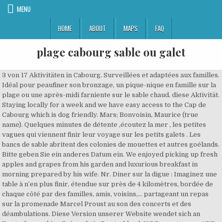
MENU
HOME
ABOUT
MAPS
FAQ
plage cabourg sable ou galet
3 von 17 Aktivitäten in Cabourg. Surveillées et adaptées aux familles. Idéal pour peaufiner son bronzage, un pique-nique en famille sur la plage ou une après-midi farniente sur le sable chaud. diese Aktivität. Staying locally for a week and we have easy access to the Cap de Cabourg which is dog friendly. Mars; Bonvoisin, Maurice (true name). Quelques minutes de détente ,écoutez la mer , les petites vagues qui viennent finir leur voyage sur les petits galets . Les bancs de sable abritent des colonies de mouettes et autres goélands. Bitte geben Sie ein anderes Datum ein. We enjoyed picking up fresh apples and grapes from his garden and luxurious breakfast in morning prepared by his wife. Nr. Diner sur la digue : Imaginez une table à n’en plus finir, étendue sur près de 4 kilomètres, bordée de chaque côté par des familles, amis, voisins,… partageant un repas sur la promenade Marcel Proust au son des concerts et des déambulations. Diese Version unserer Website wendet sich an Deutschsprachige Reisende in Deutschland. 115 Bewertungen. ART DE VIVRE. There were toilets and life guards but we noticed not many places to get a snack The town has shops along its main pedestrianised high street which are not far from the beach. Plage de Cabourg ist liegt in der Nähe von Le Hôme-sur-Mer. Strände. Wenn Sie in einem anderen Land oder in einer anderen Region leben, wählen Sie über das Drop-down-Menü bitte die Tripadvisor-Website in der entsprechenden Sprache aus. 1 0. Edité par Librarie Plon, 1892. Note to U.K. dogs, the locals can be a bit fierce and we found Maschinelle Übersetzungen anzeigen? Voici notre sélection : Concours de châteaux de sable : Tout commence avec une petite pelle, un seau, un peu d’eau et…beaucoup de sable ! Visited Cabourg for the beach and weren’t disappointed. We stayed one night in his farmhouse on our way to the final destination on the beaches of Singles de juan les pins plage sable ou galet Cannedi and Isola Rossa. Club Cabourg : Véritable programme de vacances, le Club Cabourg propose une trentaine d’activités sportives, artistiques, ludiques, culturelles et festives, à partager en famille ou entre amis, au bord de la mer et dans toute la station. Faite de sable, de ... Ajouter au carnet de voyage Supprimer du carnet de voyage + d'infos. Devenu un évènement phare de l’été, parents et enfants se mettent à contribution pour imaginer la plus belle sculpture de sable. Negativ fallen jetzt in der Nachsaison die vielen verschlossenen Häuser überall am Strand auf, es ist eine Schade so viel prachtvolle Infrastruktur einfach ungenutz zu verrammeln. Restaurant Bar Lounge les pieds dans l’eau sur la sublime et authentique plage de l’Anse à sable à Bouillante. Accessible aux personnes à mobilité réduite. Celle que l’on surnomme « la plage des romantiques » est aussi un endroit où l’on aime se balader le long de la promenade Marcel Proust, pour admirer les villas du bord de mer. Plage du Poul ou Plage de Guern: Il faut descendre 100 marches pour accéder à cette plage de galets et de sable blancs. Plage, Baignade aménagée à Cabourg. Bewertung. galets!! Antwort Speichern. Erkennbar aufgeschütteter Strand, bei Hochwasser bleiben nur wenige Meter übrig, im bis Mitte Juli nicht überfüllt. Disponibilités des hébergements . Plage de galet et de sable noir en Guadeloupe, bokeh – kaufen Sie dieses Foto und finden Sie ähnliche Bilder auf Adobe Stock Wer genug von Sonne und Sand genossen hat hat lange Spaziergänge auf der Promenade unternehmen. L'hiver, plage dédiée aux sports nautiques (chars à voile, kayaks). Leider sind an den von Ihnen gewählten Daten keine Touren oder Aktivitäten verfügbar. Celle que l’on surnomme « la plage des romantiques » est aussi un endroit où l’on aime se balader le long de la promenade Marcel Proust, pour admirer les villas du bord de mer. Many translated example sentences containing "plages de sable et de galets" – English-French dictionary and search engine for English translations. La plage de galet (sable à marée basse) laisse la place à une vase visqueuse, collante et glissante à marcher. On peut aussi voir des cormorans, des canards en arrière de la plage … vor 1 Jahrzehnt. Diese Bewertungen wurden maschinell aus dem Englischen übersetzt. Anonym. Der lange Ost- West Strand mit dem fast zentralen Grand Hotel bietet für alle ausreichend Platz, besonders für die Liebhaber alter Pracht. Sie wurde gerade ausgebessert. Une jetée célèbre pour sa longueur, le pavillon royal de Beau Nash, dont l'extérieur est semblable à celui du palais d'un mogol indien et dont l'intérieur est décoré dans un style chinois très prisé au début du 19ème siècle ; et une très longue plage de sable et de galets. Miles of golden sand and a lovely promenade. Dafür sind die freien Flächen jetzt umso größer. Ces espaces récréatifs de plein air leur permettent de profiter des plaisirs de la plage au travers d’activités ludiques et pédagogiques tout en travaillant les bases de la natation. Les visiteurs qui ont des caïques ou voiliers auront la chance de découvrir plusieurs criques isolées, aux eaux cristallines et au sable fin ou galets ronds. la plage, de sable fin (beurk) ou de galets (joli)????? Les parents avides d’un peu de repos pourront s’allonger, les doigts de pieds en éventail, sur un des nombreux transats proposés par l’Établissement des bains. Activités sportives pratiquées : baignade loisirs à Cabourg, baignade loisirs à Cabourg Cette installation sportives se situe dans la ville de Cabourg (14390) dans le département Calvados (14), tous les équipements et installations sportives de Cabourg sont listés et … 4 0. Cabourg sur la photo est à 1h30. Toller Sandstrand in beeindruckender Kulisse, der zum Baden einlädt und selbst in der Hochsaison nicht extremst überlaufen war.. Ob mit oder ohne Wasser (Ebbe&Flut), immer schön! Durant une après-midi, à la façon des impressionnistes, chacun peut exprimer ses talents de peintre et laisser place à son imagination avant de repartir avec son œuvre. Farniente, bien-être et sable fin. Dynamique et familiale, Cabourg c’est avant tout une plage animée toute l’année ! bissssssssssssssssssssssssssss . Une des plus belles plages de la région face aux rochers des Deux Frères. A few minutes of relaxation, listen to the sea, the small waves. Am Strand werden diverse Aktivitäten angeboten, jetzt nach der Saison muß man schon suchen. Plages de sable; Plages de galets; Plages Pavillon Bleu; Plages accessibles aux handicapés; QUE FAIRE. Hunde sind in bestimmten Abschnitten erlaubt, überprüfen Sie die Schilder für Details, wo. Elle est située au sud de la ville avant la presqu’ile de Saint-Mandrier dans le quartier touristique des Sablettes. Station balnéaire de renom, Cabourg offre près de 4 kilomètres de sable fin pour profiter de l’air pur du bord de mer et s’essayer aux différentes activités sportives en famille. La Plage, Cabourg: 20 Bewertungen - bei Tripadvisor auf Platz 40 von 61 von 61 Cabourg Restaurants; mit 4/5 von Reisenden bewertet. L'été, belle plage de baignade sur 1.3 km de long. Basierend auf von Ihnen angesehenen Einträgen, Datenschutzerklärung und Verwendung von Cookies, Günstige haustierfreundliche Hotels in Cabourg, Hotels in der Nähe von Promenade Marcel Proust, Hotels in der Nähe von Hippodrome Cabourg, Hotels in der Nähe von RETRO TOUR NORMANDY, Hotels in der Nähe von Eglise Saint Michel, Sehenswürdigkeiten & Wahrzeichen in Cabourg, Promenade Marcel Proust: Tickets und Touren, La Chambre du temps retrouvé: Tickets und Touren, Garden Tennis de Cabourg: Tickets und Touren, Golf Public De Cabourg: Tickets und Touren, Les bonbons de Cabourg: Tickets und Touren. Au grès des marées, les chevaux laissent place aux chars à voile tandis que les catamarans et kites surf offrent à ceux qui les manipulent, une bonne dose d’adrénaline ! pins ou des platanes. Le Dîner sur la digue est incontestablement le plus grand dîner de France avec vue sur mer ! Du samedi 12 décembre 2020 au vendredi 15 janvier 2021. Sable & galet; plages normandes et plages du Nord: de Cherbourg a Rosendael-Dunkerque, par Mars (1899) (Reprint) [Leatherbound] by Mars, 1849-1912. and a great selection of related books, art and collectibles available now at AbeBooks.com. Leider sind an den von Ihnen gewählten Daten keine Touren oder Aktivitäten verfügbar. It's good to find somewhere that the dog can walk off-lead (there don't seem to be many options for this in the area). Sable and Galet: Plages Normandes et Plages du Nord: de Cherbourg a Rosendael - Dunkerque. Eintrittskarte für das Mémorial de Caen mit ... Privater Transfer von Caen nach Paris - bis ... Teilen Sie eine weitere Erfahrung, bevor Sie diese Seite verlassen. Speziell gut hat uns die Stimmung am Abend gefallen. Lorsque nous arrivons en baie de Somme, le paysage change complètement : les plages sont plates et longues, sableuses. Baignade, paddle, beach volley ou autre sortie en mer, la plage de Cabourg est le terrain de jeux idéal pour les sportifs. Update: ce soir repos mon ange. It's good to find somewhere that the dog can walk off-lead (there don't seem to be many options for this in the area). LES PLAGES. Dès l’arrivée des beaux jours, un programme d’animations riche et varié vous attend ! Ses 3,6 km de digue profitent d’un panorama spectaculaire sur le littoral normand et en font la plus longue promenade piétonne d’Europe. Wir haben immer nach dem Essen noch einen Strandspaziergang gemacht und dabei das Rauschen des Meeres, das Kreischen der Möwen und vor allem die wenigen Menschen genossen. Note to U.K. dogs, the locals can be a bit fierce and we found Es gibt einen einfachen Zugang zum Strand und Duschen / Toiletten in Richtung The Grand Hotel. La plus proche, Dieppe, est à 1h du gîte. Photo(s) (2) Plage de Carro. Lv 7. vor 1 Jahrzehnt. Plage de Cabourg ist ein Strand in Normandie. Tous les jours. Place à la création pour les artistes en herbe ou confirmés, confrontés à un sujet unique : la plage. Sa superficie est de 5 500 hect