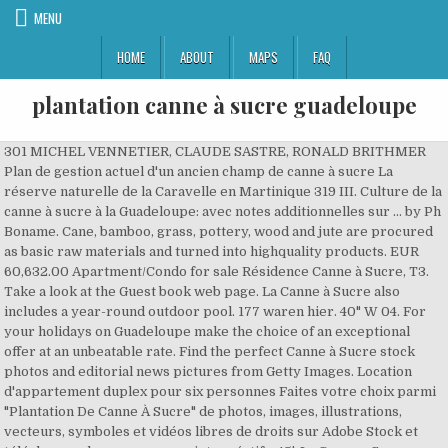
MENU
HOME
ABOUT
MAPS
FAQ
plantation canne à sucre guadeloupe
301 MICHEL VENNETIER, CLAUDE SASTRE, RONALD BRITHMER
Plan de gestion actuel d'un ancien champ de canne à sucre La
réserve naturelle de la Caravelle en Martinique 319 III. Culture de la
canne à sucre à la Guadeloupe: avec notes additionnelles sur ... by Ph
Boname. Cane, bamboo, grass, pottery, wood and jute are procured
as basic raw materials and turned into highquality products. EUR
60,632.00 Apartment/Condo for sale Résidence Canne à Sucre, T3.
Take a look at the Guest book web page. La Canne à Sucre also
includes a year-round outdoor pool. 177 waren hier. 40" W 04. For
your holidays on Guadeloupe make the choice of an exceptional
offer at an unbeatable rate. Find the perfect Canne à Sucre stock
photos and editorial news pictures from Getty Images. Location
d'appartement duplex pour six personnes Faites votre choix parmi
"Plantation De Canne À Sucre" de photos, images, illustrations,
vecteurs, symboles et vidéos libres de droits sur Adobe Stock et