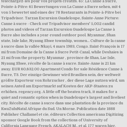
téléchargez-les pour vos projets créatifs. 45'. La Canne a Sucre,
Pointe-à-Pitre: 61 Bewertungen von La Canne a Sucre sehen, mit 4
von 5 bewertet und eines der 78 Restaurants in Pointe-à-Pitre bei
Tripadvisor. Tarzan Excursion Guadeloupe, Sainte-Anne Picture:
Canne à sucre - Check out Tripadvisor members' 5,002 candid
photos and videos of Tarzan Excursion Guadeloupe La Canne à
Sucre also includes a year-round outdoor pool. Myanmar, Shan
state, Inle lake, Nyaung Shwe township, women... Culture de la canne
à sucre dans la vallée Nkayi, 4 mars 1983, Congo. Saint-François is 17
mi from Domaine de la Canne à Sucre Petit-Canal, while Deshaies is
21 mi from the property. Myanmar , province de Shan, Lac Inle,
Nyaung Shwe, récolte de la canne à sucre. Sainte-Anne is 21 km
away. EUR 60,632.00 Apartment/Condo for sale Résidence Canne à
Sucre, T3. Der einzige Gewinner wird Brasilien sein, der weltweit
größte Exporteur von Rohrzucker , der diese Lage nutzen wird, um
seinen Anteil am Exportmarkt auf Kosten der AKP-Staaten zu
erhöhen. regency.org. A little off the beaten track, it makes for a
quiet and romantic option when in Guadeloupe’s largest and liveliest
city. Récolte de canne à sucre dans une plantation de la province du
KwaZuluNatal Afrique du Sud. Un Morne. Publication date 1888
Publisher Challamel et cie, éditeurs Collection americana Digitizing
sponsor Google Book from the collections of University of
California Language French. AKALACH M., et al. 177 waren hier.