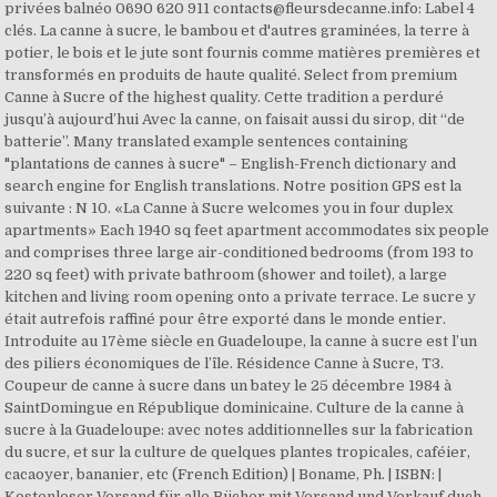
privées balnéo 0690 620 911 contacts@fleursdecanne.info: Label 4
clés. La canne à sucre, le bambou et d'autres graminées, la terre à
potier, le bois et le jute sont fournis comme matières premières et
transformés en produits de haute qualité. Select from premium
Canne à Sucre of the highest quality. Cette tradition a perduré
jusqu’à aujourd’hui Avec la canne, on faisait aussi du sirop, dit “de
batterie”. Many translated example sentences containing
"plantations de cannes à sucre" – English-French dictionary and
search engine for English translations. Notre position GPS est la
suivante : N 10. «La Canne à Sucre welcomes you in four duplex
apartments» Each 1940 sq feet apartment accommodates six people
and comprises three large air-conditioned bedrooms (from 193 to
220 sq feet) with private bathroom (shower and toilet), a large
kitchen and living room opening onto a private terrace. Le sucre y
était autrefois raffiné pour être exporté dans le monde entier.
Introduite au 17ème siècle en Guadeloupe, la canne à sucre est l’un
des piliers économiques de l’île. Résidence Canne à Sucre, T3.
Coupeur de canne à sucre dans un batey le 25 décembre 1984 à
SaintDomingue en République dominicaine. Culture de la canne à
sucre à la Guadeloupe: avec notes additionnelles sur la fabrication
du sucre, et sur la culture de quelques plantes tropicales, caféier,
cacaoyer, bananier, etc (French Edition) | Boname, Ph. | ISBN: |
Kostenloser Versand für alle Bücher mit Versand und Verkauf duch