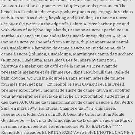
Amazon. Location d'appartement duplex pour six personnes The
beach is a 10 minute drive away, where guests can engage in various
activities such as diving, kayaking and jet skiing. La Canne a Sucre
Set over the water on the edge of a Pointe-a-Pitre harbor pier and
with views of neighboring islands, La Canne à Sucre specializes in
southern French cuisine and select Guadeloupean dishes. « At La
Canne à Sucre you benefit from a unique, duplex apartment rental
on Guadeloupe. Plantation de canne à sucre en Guadeloupe. de la
canne à sucre (Réunion, Guadeloupe, Martinique); canna da zucchero
(Riunione, Guadalupa, Martinica), Les fermiers avaient pour
habitude de mélanger du café et de la canne à sucre avant de
presser le mélange et de l'immerger dans l'eau bouillante. Salle de
bain, douche, wc Cuisine équipée Draps et serviettes de toilette
fournies Internet par … En réalité, le seul gagnant sera le Brésil,
premier exportateur mondial de sucre de canne, qui va en profiter
pour augmenter ses parts de marché à l’ exportation au détriment
des pays ACP. Usine de transformation de canne à sucre à San Pedro
Sula, en mars 1979, Honduras. Chambre de 17 m² climatisée.
regency.org. Fidel Castro In 1969. Gesamte Unterkunft in Moule,
Guadeloupe. — Le virus de la mosaïque de la canne à sucre au Maroc
: première approche de l'épidémiologie 95 10. BANFORA *****
Région des cascades BURKINA FASO Votre hôtel, L'HOTEL CANNE A