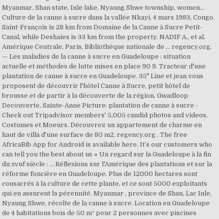
Myanmar, Shan state, Inle lake, Nyaung Shwe township, women...
Culture de la canne à sucre dans la vallée Nkayi, 4 mars 1983, Congo.
Saint-François is 28 km from Domaine de la Canne à Sucre Petit-
Canal, while Deshaies is 33 km from the property. NADIF A., et al.
Amérique Centrale, Paris, Bibliothèque nationale de … regency.org.
— Les maladies de la canne à sucre en Guadeloupe : situation
actuelle et méthodes de lutte mises en place 90 9. Tracteur d'une
plantation de canne à sucre en Guadeloupe. 35" Line et jean vous
proposent de découvrir l'hôtel Canne à Sucre, petit hôtel de
brousse et de partir à la découverte de la région. Gwadloop
Decouverte, Sainte-Anne Picture: plantation de canne à sucre -
Check out Tripadvisor members' 5,005 candid photos and videos.
Costumes et Moeurs. Découvrez un appartement de charme en
haut de villa d'une surface de 80 m2. regency.org . The free
AfricaBib App for Android is available here. It’s our customers who
can tell you the best about us » Un regard sur la Guadeloupe à la fin
du xvnf siècle : ... Réflexions sur l'Amérique des plantations et sur la
réforme foncière en Guadeloupe. Plus de 12000 hectares sont
consacrés à la culture de cette plante, et ce sont 5000 exploitants
qui en assurent la pérennité. Myanmar , province de Shan, Lac Inle,
Nyaung Shwe, récolte de la canne à sucre. Location en Guadeloupe
de 4 habitations bois de 50 m² pour 2 personnes avec piscines