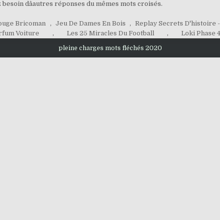
z besoin dâautres réponses du mêmes mots croisés.
ouge Bricoman
,
Jeu De Dames En Bois
,
Replay Secrets D'histoire 
arfum Voiture
,
Les 25 Miracles Du Football
,
Loki Phase 
pleine charges mots fléchés 2020