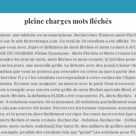
pleine charges mots fléchés
nateur, une tablette ou un smartphone. Rechercher d'autres mots Flé
lté sur le site Notretemps.com. Un total de 59 résultats a été affiché. 
que vous avez. Sujet et définition de mots fléchés et mots croisés â
ARGE DE CHARGES. Pleine Synonyme - Mots Fléchés et Mots Croisés L
oudre les jeux de mots, mots flèches et mots croisés. â¦ Qu'elles peu
ous les jours, une nouvelle grille. La détente avec des jeuxâ¦ à loisir !
finition que vous ne pouvez pas résoudre ou créez un mot à partir de
ercher Il y a 1 les résultats correspondant à votre recherche Cliquez 
utes. Écraser une araignée, un insecte avec le pied. Vous trouverez c
sis à remplir avec succès cette grille de mots fléchés spéciale Nöel, n
 mots-fléchés, la définition PLEIN a été rencontrée. PL. Mots fléchés - 
te : 6 solutions exactes; 33 synonymes; 20 solutions partiellement ex
le nâa pas encore été jouée. Découvrez les bonnes réponses, synonyme
urs, et tu pourras alors facilement corriger les cases incorrectes (qui 
 fléchés et mots croisés. Recherche - Solution. Recherche - Définiti
sés, mots cachés, sudokusâ¦ Sur Gator.fr, des milliers de grilles inter
par exemple, produit des résultats tels que "génie" Les solutions pour