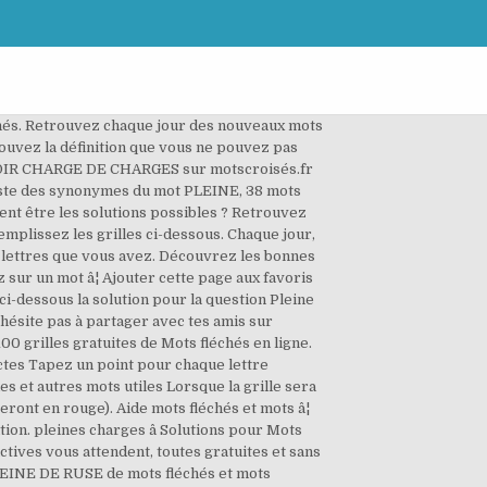
chés. Retrouvez chaque jour des nouveaux mots
Trouvez la définition que vous ne pouvez pas
 AVOIR CHARGE DE CHARGES sur motscroisés.fr
iste des synonymes du mot PLEINE, 38 mots
vent être les solutions possibles ? Retrouvez
 Remplissez les grilles ci-dessous. Chaque jour,
s lettres que vous avez. Découvrez les bonnes
sur un mot â¦ Ajouter cette page aux favoris
i-dessous la solution pour la question Pleine
'hésite pas à partager avec tes amis sur
100 grilles gratuites de Mots fléchés en ligne.
actes Tapez un point pour chaque lettre
s et autres mots utiles Lorsque la grille sera
seront en rouge). Aide mots fléchés et mots â¦
on. pleines charges â Solutions pour Mots
actives vous attendent, toutes gratuites et sans
 PLEINE DE RUSE de mots fléchés et mots