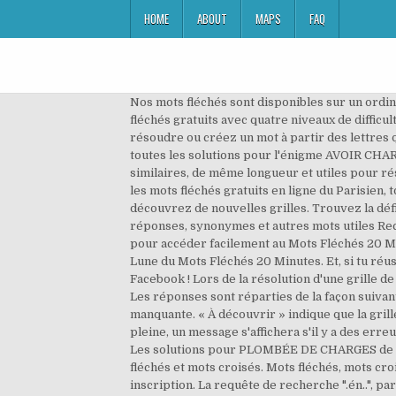
HOME
ABOUT
MAPS
FAQ
Nos mots fléchés sont disponibles sur un ordi
fléchés gratuits avec quatre niveaux de difficu
résoudre ou créez un mot à partir des lettres 
toutes les solutions pour l'énigme AVOIR CH
similaires, de même longueur et utiles pour rés
les mots fléchés gratuits en ligne du Parisien, t
découvrez de nouvelles grilles. Trouvez la dé
réponses, synonymes et autres mots utiles Rech
pour accéder facilement au Mots Fléchés 20 Min
Lune du Mots Fléchés 20 Minutes. Et, si tu réus
Facebook ! Lors de la résolution d'une grille de
Les réponses sont réparties de la façon suivan
manquante. « À découvrir » indique que la gril
pleine, un message s'affichera s'il y a des erre
Les solutions pour PLOMBÉE DE CHARGES de mots
fléchés et mots croisés. Mots fléchés, mots croi
inscription. La requête de recherche ".én..", 