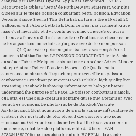
changée par semaine). Update: Apple has announced …. 2016 -
Découvrez le tableau "Betta" de Nath Dew sur Pinterest. Voir plus
d'idées sur le thème poisson combattant, betta, poisson. Education
Website. Janice Siegrist This Betta fish picture is the #16 of all 20
wallpaper with Albino Betta fish. Donc ce n'est pas vraiment grave
mais c'est incurable et il va continué comme ça jusqu'à ce qui se
retrouve a l'envers :S Il m'a conseillé de l'euthanasié, chose que je
ne ferai pas dans immédiat car j'ai pas envie de tué mon poisson ^^
_____ - Q1: Quel est ce poisson qui se bat avec ses congénères ?
lumières Mathias Roche. LE POISSON COMBATTANT texte & mise
en scène : Fabrice Melquiot assistant mise en scène : Adrien Minder
interprétation : Robert Bouvier décors… - Q1: Quelle est la
contenance minimum de l'aquarium pour accueillir un poisson
combattant ? Broadcast your events with reliable, high-quality live
streaming. Facebook is showing information to help you better
understand the purpose of a Page. Le poisson combattant siamois,
ou Betta, est une belle créature solitaire qui se met à tétaniser avec
les autres poissons. Le photographe de Bangkok Visarute
Angkatavanich (dont nous avions déjà parlé auparavant) continue de
capturer des portraits du plus élégant des poissons que nous
connaissons. Get your team aligned with all the tools you need on
one secure, reliable video platform. edito da Ulmer - EAN
9782841385706: puoi acquistarlo sul sito HOEPLI.it, la grande