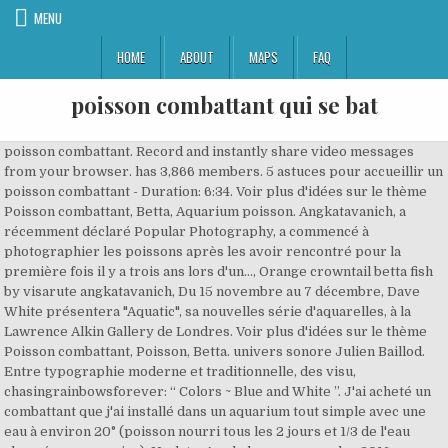
MENU
HOME
ABOUT
MAPS
FAQ
poisson combattant qui se bat
poisson combattant. Record and instantly share video messages
from your browser. has 3,866 members. 5 astuces pour accueillir un
poisson combattant - Duration: 6:34. Voir plus d'idées sur le thème
Poisson combattant, Betta, Aquarium poisson. Angkatavanich, a
récemment déclaré Popular Photography, a commencé à
photographier les poissons après les avoir rencontré pour la
première fois il y a trois ans lors d'un…, Orange crowntail betta fish
by visarute angkatavanich, Du 15 novembre au 7 décembre, Dave
White présentera "Aquatic", sa nouvelles série d'aquarelles, à la
Lawrence Alkin Gallery de Londres. Voir plus d'idées sur le thème
Poisson combattant, Poisson, Betta. univers sonore Julien Baillod.
Entre typographie moderne et traditionnelle, des visu,
chasingrainbowsforever: “ Colors ~ Blue and White ”. J'ai acheté un
combattant que j'ai installé dans un aquarium tout simple avec une
eau à environ 20° (poisson nourri tous les 2 jours et 1/3 de l'eau