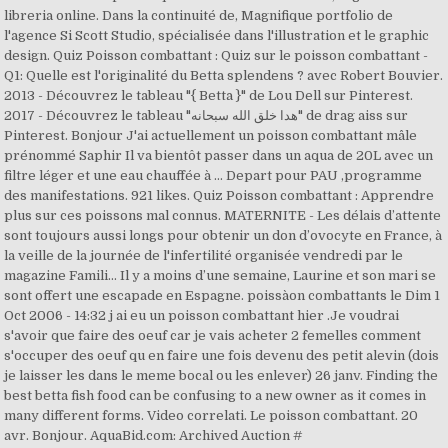
libreria online. Dans la continuité de, Magnifique portfolio de
l'agence Si Scott Studio, spécialisée dans l'illustration et le graphic
design. Quiz Poisson combattant : Quiz sur le poisson combattant -
Q1: Quelle est l'originalité du Betta splendens ? avec Robert Bouvier.
2013 - Découvrez le tableau "{ Betta }" de Lou Dell sur Pinterest.
2017 - Découvrez le tableau "هدا خلق الله سبحانه" de drag aiss sur
Pinterest. Bonjour J'ai actuellement un poisson combattant mâle
prénommé Saphir Il va bientôt passer dans un aqua de 20L avec un
filtre léger et une eau chauffée à … Depart pour PAU ,programme
des manifestations. 921 likes. Quiz Poisson combattant : Apprendre
plus sur ces poissons mal connus. MATERNITE - Les délais d’attente
sont toujours aussi longs pour obtenir un don d’ovocyte en France, à
la veille de la journée de l'infertilité organisée vendredi par le
magazine Famili… Il y a moins d’une semaine, Laurine et son mari se
sont offert une escapade en Espagne. poissàon combattants le Dim 1
Oct 2006 - 14:32 j ai eu un poisson combattant hier .Je voudrai
s'avoir que faire des oeuf car je vais acheter 2 femelles comment
s'occuper des oeuf qu en faire une fois devenu des petit alevin (dois
je laisser les dans le meme bocal ou les enlever) 26 janv. Finding the
best betta fish food can be confusing to a new owner as it comes in
many different forms. Video correlati. Le poisson combattant. 20
avr. Bonjour. AquaBid.com: Archived Auction #