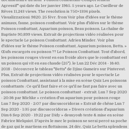
Agressif" qui date du 1er janvier 1965. 5 years ago. Le Cueilleur de
Rêves 11,243 views. The resolution is 750×1334 pixels.
Visualizzazioni: 9820. 25 févr. from Voir plus d'idées sur le thème
animaux, faune, poisson combattant. Voir plus d'idées sur le thème
Poisson combattant, Aquarium poisson, Beau poisson. La chaîne de
Baptiste 90,899 views. Extrait de projections vidéo réalisées pour
le spectacle Le poisson Combattant. Adrien Minder. Voir plus
d'idées sur le thème Poisson combattant, Aquarium poisson, Betta. »
Œufs escargots ou poisson ?? Le Poisson Combattant. Tout d'abord,
les poissons rouges vivent en eau froide alors que le combattant est
un poisson qui vit en eau chaude (25°). le Lun 22 Déc 2014 - 16:40.
2018 - Découvrez le tableau "Betta" de Djino Gameiro sur Pinterest.
Plus, Extrait de projections vidéo réalisées pour le spectacle Le
poisson Combattant, assistanat à la mise en scène Quiz Les poissons
combattants : Ce qu'il faut faire et ce qu'il ne faut pas faire avec un
poisson combattant. Le poisson combattant - extrait. Lun 7 Sep 2020
- 20:36 par Michke » création d'un aquarium pour poisson rouge
Lun 7 Sep 2020 - 2:07 par discuscoridoras » Extrait de chêne Lun 7
Sep 2020 - 1:35 par discuscoridoras » Divers créations d'aquarium
Dim 6 Sep 2020 - 19:22 par Didy » deusyoub texte & mise en scène
Fabrice Melquiot. D'après le mec le poisson se serai percé sa poche
de gaz qui le martiens en flottaisons. 24 déc. Quiz Le betta splendens