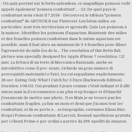
: Un quiz portant sur le betta splendens, ce magnifique poisson voilé
appelé également 'poisson combattant'... - Q1: De quel pays le
combattant nous vient-il ? 2016 - Découvrez le tableau "poisson
combattant" de ARTHUR.B sur Pinterest. Les bêtas mâles, en
particulier, sont très territoriaux et agressifs. Quiz Les poissons à
la maison : Identifiez les poissons d'aquarium. Maintenir des mâles
et des femelles poisson combattant dans le même aquarium est
possible, mais il faut alors un minimum de 3-4 femelles pour diluer
l'agressivité du mâle (ou de la … The resolution of this Betta fish
picture was specially designed for Apple iPhone 7 resolution. ! 21
janv. La lettura di un testo di Meccanica Razionale, anche se
introduttivo come il pre- sente, richiede un gran numero di
prerequisiti matematici e ﬁsici, tra cui segnaliamo esplicitamente:
26 avr. Eating Only What I Catch for 3 Days (Backwoods Edition) -
Duration: 1:06:02. Oui pendant 3 jours comme c'était indiqué et il allé
mieux mais la il recommence a ne plus trop bouger et il blanchit
j'essaierais de mettre une photo.. Il es Mais je ne trouve pas les
combattants fragiles, ça fais un mois et demi que j'ai mon tout 1er
combattant, et ils se porte a … scénographie, costumes Elissa Bier.
Scopri Poissons combattants di Lacroix, Renaud: spedizione gratuita
per i clienti Prime e per ordini a partire da 29€ spediti da Amazon.