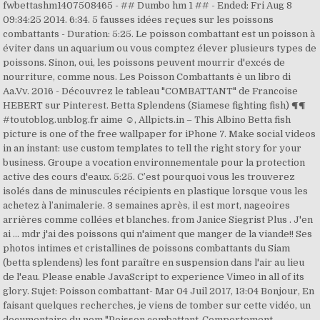
fwbettashm1407508465 - ## Dumbo hm 1 ## - Ended: Fri Aug 8
09:34:25 2014. 6:34. 5 fausses idées reçues sur les poissons
combattants - Duration: 5:25. Le poisson combattant est un poisson à
éviter dans un aquarium ou vous comptez élever plusieurs types de
poissons. Sinon, oui, les poissons peuvent mourrir d'excés de
nourriture, comme nous. Les Poisson Combattants è un libro di
Aa.Vv. 2016 - Découvrez le tableau "COMBATTANT" de Francoise
HEBERT sur Pinterest. Betta Splendens (Siamese fighting fish) ¶¶
#toutoblog.unblog.fr aime ☺, Allpicts.in – This Albino Betta fish
picture is one of the free wallpaper for iPhone 7. Make social videos
in an instant: use custom templates to tell the right story for your
business. Groupe a vocation environnementale pour la protection
active des cours d'eaux. 5:25. C’est pourquoi vous les trouverez
isolés dans de minuscules récipients en plastique lorsque vous les
achetez à l’animalerie. 3 semaines après, il est mort, nageoires
arrières comme collées et blanches. from Janice Siegrist Plus . J'en
ai … mdr j'ai des poissons qui n'aiment que manger de la viande!! Ses
photos intimes et cristallines de poissons combattants du Siam
(betta splendens) les font paraître en suspension dans l'air au lieu
de l'eau. Please enable JavaScript to experience Vimeo in all of its
glory. Sujet: Poisson combattant- Mar 04 Juil 2017, 13:04 Bonjour, En
faisant quelques recherches, je viens de tomber sur cette vidéo, un
documentaire du nom "Poisson combattant-Comportement