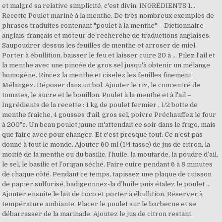
et malgré sa relative simplicité, c'est divin. INGRÉDIENTS 1…
Recette Poulet mariné à la menthe. De très nombreux exemples de
phrases traduites contenant "poulet à la menthe" – Dictionnaire
anglais-français et moteur de recherche de traductions anglaises.
Saupoudrer dessus les feuilles de menthe et arroser de miel.
Porter à ébullition, baisser le feu et laisser cuire 20 à … Pilez l'ail et
la menthe avec une pincée de gros sel jusqu'à obtenir un mélange
homogène. Rincez la menthe et ciselez les feuilles finement.
Mélangez. Déposer dans un bol. Ajouter le riz, le concentré de
tomates, le sucre et le bouillon. Poulet à la menthe et à l'ail –
Ingrédients de la recette : 1 kg de poulet fermier , 1/2 botte de
menthe fraîche, 4 gousses d'ail, gros sel, poivre Préchauffez le four
à 200°c. Un beau poulet jaune m'attendait ce soir dans le frigo, mais
que faire avec pour changer. Et c'est presque tout. Ce n’est pas
donné à tout le monde. Ajouter 60 ml (1/4 tasse) de jus de citron, la
moitié de la menthe ou du basilic, l’huile, la moutarde, la poudre d’ail,
le sel, le basilic et l’origan séché. Faire cuire pendant 6 à 8 minutes
de chaque côté. Pendant ce temps, tapissez une plaque de cuisson
de papier sulfurisé, badigeonnez-la d’huile puis étalez le poulet …
Ajouter ensuite le lait de coco et porter à ébullition. Réserver à
température ambiante. Placer le poulet sur le barbecue et se
débarrasser de la marinade. Ajoutez le jus de citron restant.