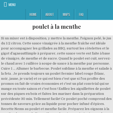
MENU
HOME
ABOUT
MAPS
FAQ
poulet à la menthe
Si un mixer est à disposition, y mettre la menthe, l'oignon pelé, le jus
du 1/2 citron. Cette sauce vinaigrée à la menthe fraîche est idéale
pour accompagner les grillades au BBQ, surtout les côtelettes et le
gigot d’agneau!Simple à préparer, cette sauce verte est faite à base
de vinaigre, de menthe et de sucre. Quand le poulet est cuit, servez-
le chaud avec 1 cuillère à soupe de sauce à la menthe par personne.
Cuire 1 … Allumer le barbecue. Poulet sublime à la menthe et salade à
la feta . Je prends toujours un poulet fermier label rouge (blanc,
noir, jaune, je varie) et ce qui est bien c'est que si l'on profite des
promos on fait de vraies économies et c'est un plat convivial qui se
mange en toute saison et c'est bon ! Enfilez les aiguillettes de poulet
sur des piques en bois et faites-les mariner dans la préparation
précédente 30 min. Tellement facile! Ce poulet poché comprend des
tonnes de saveurs grâce au liquide pour pocher infusé d’épices.
Recette Nems au poulet et menthe facile. Préparez les oignons à la