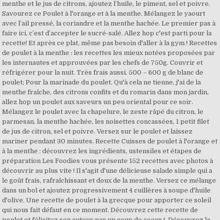
menthe et le jus de citrons, ajoutez l’huile, le piment, sel et poivre.
Savourez ce Poulet à l'orange et à la menthe. Mélangez le yaourt
avec l’ail pressé, la coriandre et la menthe hachée. Le premier pas à
faire ici, c’est d’accepter le sucré-salé. Allez hop c'est parti pour la
recette! Et après ce plat, même pas besoin d'aller à la gym ! Recettes
de poulet à la menthe : les recettes les mieux notées proposées par
les internautes et approuvées par les chefs de 750g. Couvrir et
réfrigérer pour la nuit. Très frais aussi. 500 – 600 g de blanc de
poulet; Pour la marinade du poulet. Qu'à cela ne tienne, j'ai de la
menthe fraîche, des citrons confits et du romarin dans mon jardin,
allez hop un poulet aux saveurs un peu oriental pour ce soir.
Mélangez le poulet avec la chapelure, le zeste râpé du citron, le
parmesan, la menthe hachée, les noisettes concassées, 1 petit filet
de jus de citron, sel et poivre. Versez sur le poulet et laissez
mariner pendant 30 minutes. Recette Cuisses de poulet à l'orange et
à la menthe : découvrez les ingrédients, ustensiles et étapes de
préparation Les Foodies vous présente 152 recettes avec photos à
découvrir au plus vite ! Il s'agit d'une délicieuse salade simple qui a
le goût frais, rafraîchissant et doux de la menthe. Versez ce mélange
dans un bol et ajoutez progressivement 4 cuillères à soupe d'huile
d'olive. Une recette de poulet à la grecque pour apporter ce soleil
qui nous fait défaut en ce moment. Découvrez cette recette de
poulet et félicitez son auteur par un coup de coeur !. Découvrez la