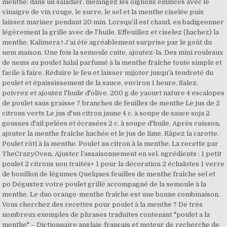
menthe: dans un saladier, mélangez les oignons émincés avec le
vinaigre de vin rouge, le sucre, le sel et la menthe ciselée puis
laissez mariner pendant 20 min. Lorsqu’il est chaud, en badigeonner
légèrement la grille avec de l’huile. Effeuillez et ciselez (hachez) la
menthe. Kalimera ! J’ai été agréablement surprise par le goût du
nem maison. Une fois la semoule cuite, ajoutez-la. Des mini rouleaux
de nems au poulet halal parfumé à la menthe fraîche toute simple et
facile à faire. Réduire le feu et laisser mijoter jusqu’à tendreté du
poulet et épaississement de la sauce, environ 1 heure. Salez,
poivrez et ajoutez l'huile d'olive. 200 g de yaourt nature 4 escalopes
de poulet sans graisse 7 branches de feuilles de menthe Le jus de 2
citrons verts Le jus d'un citron jaune 4 c. à soupe de sauce soja 2
gousses d'ail pelées et écrasées 2 c. à soupe d'huile. Après cuisson,
ajouter la menthe fraîche hachée et le jus de lime. Râpez la carotte.
Poulet rôti à la menthe. Poulet au citron à la menthe. La recette par
TheCrazyOven. Ajuster l’assaisonnement en sel. ngrédients : 1 petit
poulet 2 citrons non traités+ 1 pour la décoration 2 échalotes 1 verre
de bouillon de légumes Quelques feuilles de menthe fraîche sel et
po Dégustez votre poulet grillé accompagné de la semoule à la
menthe. Le duo orange-menthe fraîche est une bonne combinaison.
Vous cherchez des recettes pour poulet à la menthe ? De très
nombreux exemples de phrases traduites contenant "poulet a la
menthe" – Dictionnaire anglais-français et moteur de recherche de