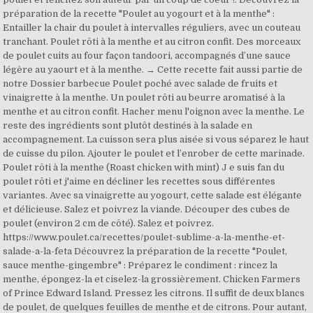
préparation de la recette "Poulet au yogourt et à la menthe" :
Entailler la chair du poulet à intervalles réguliers, avec un couteau
tranchant. Poulet rôti à la menthe et au citron confit. Des morceaux
de poulet cuits au four façon tandoori, accompagnés d’une sauce
légère au yaourt et à la menthe. → Cette recette fait aussi partie de
notre Dossier barbecue Poulet poché avec salade de fruits et
vinaigrette à la menthe. Un poulet rôti au beurre aromatisé à la
menthe et au citron confit. Hacher menu l'oignon avec la menthe. Le
reste des ingrédients sont plutôt destinés à la salade en
accompagnement. La cuisson sera plus aisée si vous séparez le haut
de cuisse du pilon. Ajouter le poulet et l’enrober de cette marinade.
Poulet rôti à la menthe (Roast chicken with mint) J e suis fan du
poulet rôti et j'aime en décliner les recettes sous différentes
variantes. Avec sa vinaigrette au yogourt, cette salade est élégante
et délicieuse. Salez et poivrez la viande. Découper des cubes de
poulet (environ 2 cm de côté). Salez et poivrez.
https://www.poulet.ca/recettes/poulet-sublime-a-la-menthe-et-
salade-a-la-feta Découvrez la préparation de la recette "Poulet,
sauce menthe-gingembre" : Préparez le condiment : rincez la
menthe, épongez-la et ciselez-la grossièrement. Chicken Farmers
of Prince Edward Island. Pressez les citrons. Il suffit de deux blancs
de poulet, de quelques feuilles de menthe et de citrons. Pour autant,