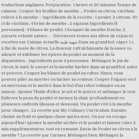
traductions anglaises. Préparation : 1 heure et 20 minutes Temps de
cuisson : Couper les feuilles de menthe … Poulet au citron, vin blanc
relevé à la menthe – Ingrédients de la recette : 1 poulet, 2 citrons, 30
cl de vin blanc, 4 brins de menthe , 2 oignons Ingrédients (4
personnes) : 4 blancs de poulet, 1 bouquet de menthe fraiche, 2
yaourts velouté nature... - Découvrez toutes nos idées de repas et
recettes sur Cuisine Actuelle شهية طيبة Dans un grand bol, râper 1 c.
à thé de zeste de citron. La douceur rafraîchissante de la sauce va
adoucir et sublimer les épices du poulet au moment de la
dégustation… Ingrédients pour 4 personnes . Mélangez le jus de
citron, le miel, le yaourt et la menthe hachée dans un grand bol, salez
et poivrez. Coupez les blancs de poulet en cubes. Sinon, vous
pouvez piler au mortier ou hacher au couteau. Couper l'oignon vert
en morceaux et le mettre dans le bol d'un robot culinaire ou au
mixeur. Ajouter l'huile d'olive, le sel et le poivre et mélanger le tout.
Enlevez la peau du poulet et incisez la chair profondément en
plusieurs endroits (dessus et dessous). Un poulet rôti à la menthe
pour changer.. La recette par My Culinary Curriculum. Ensuite,
choisir un fruit et quelque chose qui ira avec. On par en voyage
aujourd'hui ! Ajouter la menthe séchée et le poulet et laisser cuire 2
min supplémentaires, tout en remuant. Envie de Poulet au citron à la
menthe ? La recette par Carmen. Mélangez bien. Mélangez la