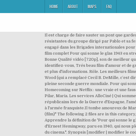
HOME
ABOUT
MAPS
FAQ
Il est charge de faire sauter un pont que gardent les fascistes. Pour elle, ses jambes avaient une grande importance. Il tombe amoureux de Maria, une des résistantes du groupe dirigé par Pablo et sa femme Pilar. Préférences cookies | Durant la guerre civile en Espagne, Robert Jordan, un aventurier américain, s'est engagé dans les Brigades internationales pour combattre aux côtés des républicains. Ex. DVDFr - Pour qui sonne le glas : le test complet du Blu-ray Tags: Regarder film complet Pour qui sonne le glas 1943 en streaming vf et fullstream vk, Pour qui sonne le glas VK streaming, Pour qui sonne le glas 1943 film gratuit, en très Bonne Qualité vidéo [720p], son de meilleur qualité également, voir tout les derniers filmze sur cette plateforme en full HD. Pour écrire un commentaire, identifiez-vous, Trés beau film d'amour et de guerre mais plutôt pour ciné-club. Deux hommes s'enfuient, des soldats à leurs trousses. Découvrez la bande annonce et plus d'informations. Rôle. Les meilleurs films Drame, Explications. Un bon moment de cinéma... Directement adapté du roman d’Ernest Hemingway par Sam Wood (qui a remplacé Cecil B. DeMille, c’est dire le potentiel épique du récit), Pour qui sonne le glas est une œuvre magistrale du cinéma hollywoodien réalisée en pleine seconde guerre mondiale. Pour qui sonne le glas (For Whom the Bell Tolls) est un film américain réalisé par Sam Wood sorti en 1943. Spider-Man Homecoming sur Netflix : une vraie et une fausse audition pour Tom Holland ! Fernando Trueba, avec Robert Jordan. Robert rencontre une jeune fille recueillie par Pilar, Maria. Les services AlloCiné | Qui sommes-nous | Ce film est tiré du roman d'Ernest Hemingway Pour qui sonne le glas. Venu combattre aux côtés des républicains lors de la Guerre d'Espagne, l'américain Robert Jordan est chargé de faire sauter en Castille un pont défendu par les fascistes, afin de couper la route à l'armée franquiste.Il tombe amoureux de Maria, une des résistantes du groupe dirigé par Pablo et sa femme Pilar. Media in category "For Whom the Bell Tolls (film)" The following 2 files are in this category, out of 2 total. En complément, deux entretiens. ... Film Bande annonce. Cliquez sur une vignette pour l’agrandir. Apprendre la définition de 'Pour qui sonne le glas'. Très beau film d'amour et de guerre plutôt pour ciné club. de Sam Wood, est l'adaptation du roman éponyme d'Ernest Hemingway, paru en 1940, qui nous plonge dans la guerre d'Espagne. "Une fidele transposition du livre que nous croyons sans exemple dans les annales du cinema.". Synopsis [modifier | modifier le code]. Film Pour qui sonne le glas Genre : Drame Durée : 155 minutes Réalisateur : Sam Wood Avec Gary Cooper, Ingrid Bergman, Vladimir Sokoloff, Katina Paxinou, Akim Tamiroff, Joseph Calleia, Arturo De Cordova, Mikhail Rasummy, Fortunio Bonanova, Eric Feldary Nationalité : Etats-Unis Année : 1943 Politique de cookies | Loading... Unsubscribe from flex1959? Pour qui sonne le glas est un bon film manu