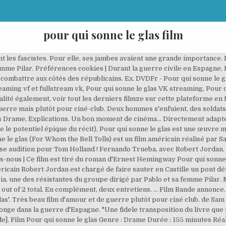
pour qui sonne le glas film
facured par Paramount Pictures, en utilisant un description du film est "Robert, americain, est venu combattre pour la Republique espagnole.Il est charge de faire sauter un pont que gardent les fascistes. Acteurs et actrices. Données Personnelles | Toutes les informations sur Pour qui sonne le glas, film réalisé par Sam Wood avec Gary Cooper et Ingrid Bergman sorti en 1947. Le film qui en a été tiré, et dont Ingrid Bergman et Gary Cooper étaient les héros, étendit encore sa très grande popularité. Meurtres à Granville sur France 3 : que pense la presse du téléfilm avec Florence Pernel et Raphaël Lenglet ? On l'a retirée de la distribution de Pour qui sonne le glas et on lui a donné un autre rôle. Pourtant on ne parle pas ici d’un film historique, mais bien d’un sujet encore d’actualité en 1943. L’action aurait pu se passer partout dans le monde ou dans n’importe quel contexte et cela n’aurait rien changé au contenu. Ca me parait pas non plus aussi pro-communiste que le livre, mais vu la date de sortie, ca ne m'étonne pas vraiment. Pourquoi choisir de porter à l’écran un roman ayant comme toile de fond la guerre civile espagnole si c’est pour en ignorer tout l’aspect idéologique? ***** Pour qui sonne le glas ***** Nom de la Release : Pour.Qui.Sonne.Le.Glas.1943.FRENCH.DVDRiP.XViD.AC3-HuSh Origine du film: États-Unis Réalisateur(s): Sam Wood Acteur(s): Gary Cooper (Robert Jordan), Ingrid Bergman (Maria), Akim Tamiroff (Pablo), Arturo de Córdova (Agustin), Vladimir Sokoloff (Anselmo), Mikhail Rasumny (Rafael), Fortunio Bonanova … De la séquence d'ouverture à la séquence de fermeture, le film est traversé par trois thèmes majeurs. Ingrid Bergman. Ce mercredi à la TV sur TCM CINEMA, regardez Pour qui sonne le glas. Pour plus de détails, voir Fiche technique et Distribution. Retrouvez tout le casting du film Pour qui sonne le glas réalisé par Sam Wood avec Gary Cooper, Ingrid Bergman, Akim Tamiroff, Arturo de Cordova. Vous souhaiter regarder le film Pour qui sonne le glas directement en streaming depuis une plateforme en ligne ? Synopsis : Robert, americain, est venu combattre pour la Republique espagnole. Si l’on examine Pour qui sonne le glas sous l’angle de la fidélité à Ernest Hemingway et à sa vision du monde, le film de Sam Wood paraîtra hors de propos. Robert Jordan, Anselmo et les autres sont prêts à le faire, comme «tout homme de bien le ferait», avec des accolades fréquentes qui renforcent l’impression d’un compagnonnage intense. Ce film est tiré du roman d'Ernest Hemingway Pour qui sonne le glas. 7 abonnés Pour qui sonne le glas est un film réalisé par Sam Wood avec Gary Cooper, Ingrid Bergman. Le chef Pablo est peu combatif et c'est sa femme Pilar qui prend le commandement. Publicité | Diffusé ce soir à 20h50 sur Arte, Pour qui sonne le glas ? C’est un hymne à la vie traversée par la mort, la vie simple et poignante décrite comme «sentir son cœur battre contre le sol tapissé d’aiguilles de pin». Vérifiez la prononciation, les synonymes et la grammaire. Pour qui sonne le glas est le livre de chevet de Barack Obama, mais était aussi celui de Fidel Castro (Biographie à deux voix d' Ignacio Ramonet). Pour Qui Sonne Le Glas ?, un film de Sam Wood | Synopsis : Robert est un aventurier américain, venu en Espagne s'engager dans les "Brigades Internationales", pour combattre les fascistes. Achat Pour Qui Sonne Le Glas à prix bas sur Rakuten. Une lecture du film en termes d'autoanalyse, Oscar de la meilleure actrice dans un second rôle, Protestation devant les libertaires du présent et du futur sur les capitulations de 1937, Spanish Cockpit : Rapport sur les conflits sociaux et politiques en Espagne (1936-1937), Le Labyrinthe espagnol - Origines sociales et politiques de la Guerre civile, Révolution et contre-révolution en Catalogne, La Révolution espagnole : la gauche et la lutte pour le pouvoir, https://fr.wikipedia.org/w/index.php?title=Pour_qui_sonne_le_glas_(film)&oldid=174542123, Adaptation d'un roman américain au cinéma, Film avec un Oscar de la meilleure actrice dans un second rôle, Film avec un Golden Globe de la meilleure actrice dans un second rôle, Catégorie Commons avec lien local identique sur Wikidata, Page pointant vers des bases relatives à l'audiovisuel, Portail:Époque contemporaine/Articles liés, licence Creative Commons attribution, partage dans les mêmes conditions, comment citer les auteurs et mentionner la licence. Le glas a sonné dans le Sanctuaire de Lourd