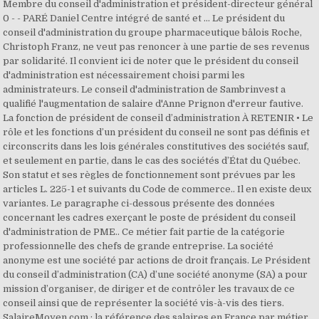
Membre du conseil d'administration et président-directeur général
0 - - PARÉ Daniel Centre intégré de santé et … Le président du
conseil d'administration du groupe pharmaceutique bâlois Roche,
Christoph Franz, ne veut pas renoncer à une partie de ses revenus
par solidarité. Il convient ici de noter que le président du conseil
d'administration est nécessairement choisi parmi les
administrateurs. Le conseil d'administration de Sambrinvest a
qualifié l'augmentation de salaire d'Anne Prignon d'erreur fautive.
La fonction de président de conseil d’administration À RETENIR • Le
rôle et les fonctions d’un président du conseil ne sont pas définis et
circonscrits dans les lois générales constitutives des sociétés sauf,
et seulement en partie, dans le cas des sociétés d’État du Québec.
Son statut et ses règles de fonctionnement sont prévues par les
articles L. 225-1 et suivants du Code de commerce.. Il en existe deux
variantes. Le paragraphe ci-dessous présente des données
concernant les cadres exerçant le poste de président du conseil
d'administration de PME.. Ce métier fait partie de la catégorie
professionnelle des chefs de grande entreprise. La société
anonyme est une société par actions de droit français. Le Président
du conseil d’administration (CA) d’une société anonyme (SA) a pour
mission d’organiser, de diriger et de contrôler les travaux de ce
conseil ainsi que de représenter la société vis-à-vis des tiers.
SalaireMoyen.com : la référence des salaires en France par métier