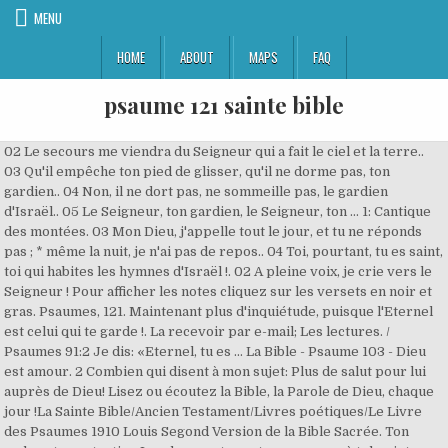
MENU
HOME
ABOUT
MAPS
FAQ
psaume 121 sainte bible
02 Le secours me viendra du Seigneur qui a fait le ciel et la terre.. 03 Qu'il empêche ton pied de glisser, qu'il ne dorme pas, ton gardien.. 04 Non, il ne dort pas, ne sommeille pas, le gardien d'Israël.. 05 Le Seigneur, ton gardien, le Seigneur, ton … 1: Cantique des montées. 03 Mon Dieu, j'appelle tout le jour, et tu ne réponds pas ; * même la nuit, je n'ai pas de repos.. 04 Toi, pourtant, tu es saint, toi qui habites les hymnes d'Israël !. 02 A pleine voix, je crie vers le Seigneur ! Pour afficher les notes cliquez sur les versets en noir et gras. Psaumes, 121. Maintenant plus d'inquiétude, puisque l'Eternel est celui qui te garde !. La recevoir par e-mail; Les lectures. / Psaumes 91:2 Je dis: «Eternel, tu es … La Bible - Psaume 103 - Dieu est amour. 2 Combien qui disent à mon sujet: Plus de salut pour lui auprès de Dieu! Lisez ou écoutez la Bible, la Parole de Dieu, chaque jour !La Sainte Bible/Ancien Testament/Livres poétiques/Le Livre des Psaumes 1910 Louis Segond Version de la Bible Sacrée. Ton ombre: ta protection.Les deux mots sont synonymes, à tel point que, dans le passage Nombres 14.9, les traductions ont remplacé le mot d'ombre par celui de protection.On comprend qu'il en soit ainsi dans un pays où le premier et le plus … 2020 - Psaume 121 - Ecrin2moncoeur .. 3. La Bible - Psaume 102 - Prière dans le malheur. Psaumes Psaume … Le psaume 122 (121 selon la numérotation grecque) est attribué à David. 2 En vain vous levez-vous matin, vous couchez-vous tard, Et mangez-vous le pain de douleur; Il en donne autant à ses bien-aimés pendant leur sommeil. Ce titre, légèrement différent de celui des autres cantiques des pèlerinages , semble désigner ce psaume-ci comme le psaume spécial du départ ; on le chantait en vue du voyage. 2: Comme l'oeil du serviteur est fixé sur la main de son maître, et l'oeil de la servante sur la main de sa maîtresse, ainsi nos yeux sont fixés sur Yahweh, notre Dieu, jusqu'à ce qu'il ait pitié de nous. Je lève mes yeux vers les montagnes... D'où me viendra le secours? Read Psaumes 121 in the 'Bible Louis Segond (1910)' translation. En effet, en attribuant le psaume 119 (118) , celui qui est le plus long, aux offices du dimanche et du lundi, il structura les offices de la semaine avec les neuf psaumes … Vers 530, saint Benoît de Nursie choisit ce psaume pour l'office de tierce pendant la semaine, plus précisément à partir du mardi jusqu'au samedi, entre les psaume 120 (119) et psaume 122 (121). 1ère lecture; Psaume; Evangile; Approfondir. Dieu prend soin de moi Le Psaume 121 ca De. LA BIBLE … Le Catéchisme. * Sur le sentier où j'avance, un piège m'est tendu. Heureux l'homme qui ne marche pas selon le conseil des méchants, Qui ne s'arrête pas sur la voie des pécheurs, Et qui ne s'assied pas en compagnie des moqueurs, bible louis segond psaume 91 la bible online. Article du ecrin-2-mon ... Priere Contre Le Mal Priere Pour L Argent Priere De Chance Bonne Journée Versets Chrétiens Versets De La Bible Psaumes Dieu Est Fidèle Religion. Voir plus d'idées sur le thème psaume 91, priere, priere de protection. Home; About News About this Project Create a User Account … 4 Le verset du jour Psaume 121 v 1 2. A l'occasion de sa fuite devant Absalom, son fils. Les vies des saints … 2 Mon secours vient de l’Éternel, Qui a fait les cieux et la terre. 3 Qu’il ne laisse pas broncher ton pied, Qu’il ne sommeille … Login; Advanced Search. De Salomon. Psaumes 119:122 Prends sous ta garantie le bien de ton serviteur, Ne me laisse pas opprimer par des orgueilleux! 4 Qu'il te donne ce que ton … Psaume 123. Les vies des saints … Uneéditionlibre. Psaume 127 1 Cantique des degrés. Psaume 20 1 Au chef des chantres. Pour afficher les notes cliquez sur les versets en noir et gras. psaume 121 chapitres parallles la sainte bible. 1ère lecture; Psaume; Evangile; Approfondir. Lire Psaumes 121 8 version Segond 21 sur TopBible. Le secours me vient de l'Eternel, Qui a fait les cieux et la terre. Lire la Bible; La Bible par thèmes; Rechercher : Education. À l’Éternel, dans la détresse où j’étais, J’ai crié, et il m’a répondu. lire psaumes 121 1 version segond 21 sur topbible. 26 décembre 2020 - Saint Etienne . Le Catéchisme. Informations complémentaires... Les utilisateurs … -Pause. La recevoir par e-mail; Les lectures. 2 Éternel, arrache mon âme à la lèvre menteuse, À la langue perfide ! Psaumes 121 La Sainte Bible Augustin Crampon 1923. 3: Yahweh, mets une garde à ma bouche, une sentinelle à la porte de mes lèvres. le psaume 121 chapitres de la bible pour enfants french. Les genres littraires de la Bible Michael Langlois. Les vies des saints ; Les témoignages ; La messe expliquée; Toutes les méditations . Psaumes 121. 03 alors ils nous avalaient tout vivants, dans le feu de leur colère.. 04 Alors le flot passait sur nous, le torrent nous submergeait ; *. 1. d'Evangile ; Cette semaine ; Toutes les méditations « Precedent | Sommaire | Suivant » Nouv. La Bible - Psaume 101 - Le miroir des princes. Prières par thèmes; Ressources. -Pause. T. Psaume. Psaume 3 1 Psaume de David. Psaume chapitre 1 150 . La méditation. La Bible - Psaume 105 - L'histoire merveilleuse d'Israël. Psaume de David. Prières par thèmes; Ressources. Dès ce moment, le pèlerin regarde vers Sion, et il ne cessera pas de le faire ; il cherche dans le lointain les montagnes sur lesquelles s'élève la ville sainte … Quelle multitude se lève contre moi! La Bible - Psaume 100 - Appel à la louange. Texte intégral; Rechercher : La prière. L'homélie du jour; Le saint du jour; La Bible. Psaume 21. Livre de la Bible numro 19 Psaumes BIBLIOTHQUE EN. 2 Que du sanctuaire il t'envoie du secours, Que de Sion il te soutienne! Un cantique nouveau: voir Psaumes 23.3, note.. Plusieurs craindront... et auront confiance: ce sont là les deux éléments essentiels de la piété.Une pensée souvent exprimée dans les Psaumes est que la délivrance du fidèle doit amener à l'Eternel de nouveaux adorateurs (22.27-28 ; 58.12 ; comparez Jean 11.4).22.27-28 ; 58.12 ; … Je lève les yeux , proprement : Je lèverai . 2: Que ma prière soit devant ta face comme l'encens, et l'élévation de mes mains comme l'offrande du soir! 1.3 Il est comme un arbre planté près d'un … La Bible - Psaume … Psaume 121 Cantique des degrés. 25 nov. 2020 - Découvrez le tableau "Psaume 91" de Dominique Francoise sur Pinterest. 2. Mon secours vient de l’Eternel 121 Cantique pour la route vers la demeure de l’Eternel . 2020 - Psaume 121 - Ecrin2moncoeur. 3 Qu'il se souvienne de toutes tes offrandes, Et qu'il agrée tes holocaustes! Le Catéchisme . 05 Regarde à mes côtés, et vois : personne qui me … Note: Cliquez sur un verset, vous serez en mesure de lire ce verset en 3 langues: Français, Anglais, et Créole Haitien. Psaume de David. Psaumes 91:1 Celui qui s'abrite tout près du Très-Haut / repose en lieu sûr, à l'ombre du Tout-Puissant. Cantiques des Maaloth Psaume 120 Israël au milieu des Gentils 1 Cantique des pèlerinages. O Éternel, que mes ennemis sont nombreux! Texte intégral; Rechercher : La prière. 01 Sans le Seigneur qui était pour nous, - qu'Israël le redise - +. Lire la Bible; La Bible par thèmes; Rechercher : Education. La Bible du Semeur Update. la bible ancien testament les livres potiques. Cantique des degrés. Test. ISBN—978-2-8247-1717-3 BIBEBOOK www.bibebook.com A pleine voix, je supplie le Seigneur ! La méditation. Psaumes (La Bible) Psaumes 1 1.1 Heureux l'homme qui ne marche pas selon le conseil des méchants, Qui ne s'arrête pas sur la voie des pécheurs, Et qui ne s'assied pas en compagnie des moqueurs, 1.2 Mais qui trouve son plaisir dans la loi de l'Éternel, Et qui la médite jour et nuit! Psaume 120. 3 Mais toi, ô Éternel! Psaumes 120 Bible Annotée. Je lève mes veux vers les montagnes… D’où me viendra le secours ? Bible Louis Segond Psaume 91 La Bible Online. La Bible. New Christian Bible Study. Prières par thèmes; Ressources. psaumes 3 bible annote psaume de david quand il fuyait. L'homélie du jour; Le saint du jour; La Bible. 02 Mon Dieu, mon Dieu, pourquoi m'as-tu abandonné ? LOUISSEGOND LA SAINTE BIBLE 1910 Untextedudomainepublic. 03 Je répands devant lui ma plainte, devant lui, je dis ma détresse.. 04 Lorsque le souffle me manque, toi, tu sais mon chemin. 3 Que te … Yahweh, je t'invoque; hâte-toi de venir vers moi; prête l'oreille à ma voix, quand je t'invoque. Nos pieds se sont arrêtés * à tes portes, ô Jérusalem. La Bible - Psaume 99 - Dieu, roi juste et saint. Jérusalem, qui est bâtie comme une ville, * dont toutes les parties se tiennent … ... Discours sur les psaumes, de saint Augustin, IV e siècle, 2 vol., collection « Sagesses chrétiennes », Éditions du Cerf, Séfer Tehilim, de Rachi, XI e siècle, Commentaire sur les psaumes (jusqu’au psaume 54), de saint Thomas d’Aquin, 1273, Éditions du Cerf, 1996, Commentaire des psaumes… Psaumes 1. La Bible du Semeur (BDS) Bible Book List. Je me suis réjoui de ce qui m'a été dit: * Nous irons dans la maison du Seigneur. Psaume 141. Les promesses du Seigneur à celui qui tourne le dos au monde : Psaumes 121 Regarder au Seigneur : versets 1, 2 Ayant enfin réalisé qu’il retrouvera une relation avec Dieu en quittant un mauvais lieu et en abandonnant des associations coupables, ce croyant opère une volte-face décisive. 2. J'élève mes yeux vers toi, ô toi qui siège dans les cieux! Chapter 121. 15 juil. * Le salut est loin de moi, loin des mots que je rugis. Psaumes 119:121 J`observe la loi et la justice: Ne m`abandonne pas à mes oppresseurs! 01 Je lève les yeux vers les montagnes : d'où le secours me viendra-t-il ?. Si l'Éternel ne bâtit la maison, Ceux qui la bâtissent travaillent en vain; Si l'Éternel ne garde la ville, Celui qui la garde veille en vain. 15 juil. tu es mon bouclier, Tu es ma gloire, et tu relèves ma tête. 中文 čeština Nederlands français ქართული ენა Deutsch italiano 日本語 한국어 português Pyccĸий Srpski, Српски Español svenska Tagalog isiZulu. Lire la Bible; La Bible par thèmes; Rechercher : Education. Que l'Éternel t'exauce au jour de la détresse,