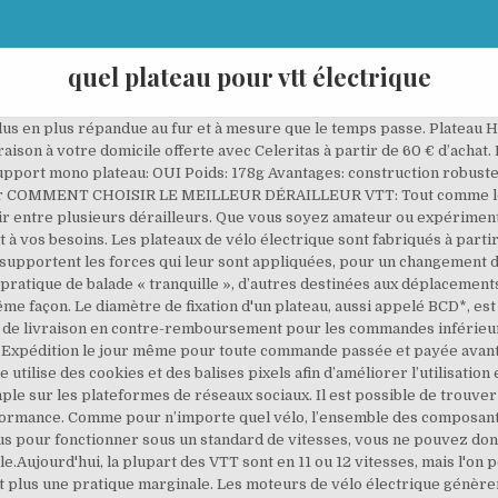
quel plateau pour vtt électrique
 uniquement d'une suspension à l'avant. Il existe 2 types de plateaux: ceux qui sont indexés a pour le passage des vitesses et donc prévus pour un pédalier avec 2 ou 3 plateaux, ou ceux ne comportant aucune indexation b et donc prévus pour un montage mono-plateau uniquement. Abonnez-vous dès maintenant et recevez un bon d'achat de 5€. Les standards et types de plateaux. Quel VTT E-Bike est fait pour moi ? Le VTT est pensé pour la balade, sur routes ou chemins. VTT électrique de milieu de gamme. Comment entretenir son boitier de pédalier VTT ? Un VTT à assistance électrique ne fonctionne que si l’on pédale ! Voici quelques modèles de VTTAE à prix abordables. ALV. Nous avons donc sélectionné pour vous les plus grandes marques de VTT électrique telles que CUBE, FOCUS, HAIBIKE, KALKHOFF, KTM, GITANE, O2FEEL, OVELO, PEUGEOT CYCLES, GAZELLE, VG BIKES, MONDRAKER. Lorsque vous voulez remplacer un plateau, vous n'aurez pas forcément le choix : le plus simple et le plus fiable sera généralement de prendre le plateau de la marque du pédalier et spécifique au modèle que vous avez. Comment monter son boitier de pédalier VTT type BSC ? Conçus pour tous les terrains, les VTT électriques semi-rigides profitent des derniers développements de la technologie. plateaux vélo électrique Stronglight | On distingue donc des VTTAE entrée, moyen et haut de gamme. Paiement en plusieurs fois sans frais. Plateau Haibike Miranda X-Sync pour VTT électrique XDuro Plus équipé d'un moteur Bosch Gen 2 Produit: Plateau Marque: Haibike Gamme: XDuro Denture: 16 dents Offset: 5 mm pour vélo Plus Technologie: X-Sync Matériau: Acier Couleur: Noir Compatibilité: XDuro Plus à partir de 2015 … Tous nos conseils Transmission - Pédaliers VTT, Le type de plateau : indexé ou mono-plateau, En point relais (Mondial Relay & Relay XL). Quel VTT électrique pour débutant? Pour faire de l'All-Mountain ou de l'Enduro muni de votre VTT tout suspendu, soit vous optez pour la fiabilité avec un montage 11 vitesses en mono-plateau de 30 dents, soit c'est la polyvalence que vous cherchez grâce à un montage double plateau en 24/38 et une cassette 11/36. Si toutefois vous optez pour de l'adaptable, sachez que vous pouvez retrouver des plateaux avec des technologies particulières pour améliorer la fiabilité des passages de vitesses. énergétique inégalée sur le marché pour un poids et des. plateaux vélo électrique Shimano, Hinnat sis. Le triple plateau est en géneral associé à une cassette 9 ou 10 vitesses, étagée de 11 à 36 dents pour le maximum de polyvalence. 2/ Pour un cycliste moyen ce sera 30% de plus soit : 1 A/h (soit 36 W/h) de capacité de batterie. Probikeshop vous garantit le meilleur prix *! Livraison à votre domicile offerte à partir de 99 CHF d’achat*. Et enfin l’agrément d’utilisation ! Comment monter son boîtier de pédalier VTT de type carré ? Chez Probikeshop on aime pas vous faire attendre, c'est pour cela que les 50 000 produits que nous vous proposons sont toujours en stock. Votre commande est en train d'être finalisée. À ce tarif, les cadres seront en aluminium, matériau connu pour sa légèreté, sa robustesse et sa résistance à la corrosion. Si vous cherchez à passer la vitesse supérieure avec un VTT électrique, voici notre sélection des 8 modèles les plus désirables du marché. Quel moteur choisir pour son VTT électrique ? Quel pneu choisir pour sa pratique du VTTAE . Profitez de la livraison à votre domicile offerte avec Celeritas à partir de 49 € d’achat. plateaux vélo électrique KMC | Quelle est la durée de vie d’une batterie ? Remise 5% | Livraison Express offerte | Retour gratuit et Garantie sérénité*. VTT électrique d’entrée de gamme. à l’avant, au profit d’une cassette plus volumineuse à l’arrière. Profitez de la livraison à votre domicile offerte à partir de 69 € d’achat. Enfin, le plateau de 52 dents est idéal pour gagner en vitesse. Paiement 3 … Ce qui les différencie aujourd’hui est la qualité des composants et des matériaux utilisés. En cherchant bien, vous trouverez un VTT électrique de qualité pour 1000 à 2000 euros. Dans le cas d'un mono-plateau, de nombreuses marques proposent désormais des modèles avec un usinage des dents de type Narrow Wide* qui retient littéralement la chaîne sur le pédalier, vous permettant de vous 