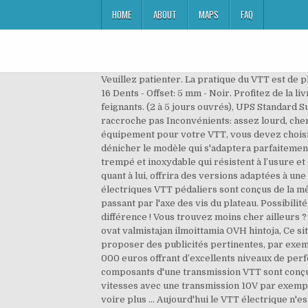
HOME
ABOUT
MAPS
FAQ
Veuillez patienter. La pratique du VTT est de plus en plus répandue au fur et à mesure que le temps passe. Plateau Haibike Miranda pour XDuro Plus Bosch Gen 2 - 16 Dents - Offset: 5 mm - Noir. Profitez de la livraison à votre domicile offerte avec Celeritas à partir de 60 € d’achat. Non, les VTT électriques ne sont pas pour les feignants. (2 à 5 jours ouvrés), UPS Standard Support mono plateau: OUI Poids: 178g Avantages: construction robuste, vitesses multiples, la petite roue ne raccroche pas Inconvénients: assez lourd, cher COMMENT CHOISIR LE MEILLEUR DÉRAILLEUR VTT: Tout comme lorsque vous magasinez pour un autre équipement pour votre VTT, vous devez choisir entre plusieurs dérailleurs. Que vous soyez amateur ou expérimenté, nos experts cycles sont là pour vous dénicher le modèle qui s'adaptera parfaitement à vos besoins. Les plateaux de vélo électrique sont fabriqués à partir d’alliages robustes et d’acier chromoly, trempé et inoxydable qui résistent à l’usure et supportent les forces qui leur sont appliquées, pour un changement de vitesses beaucoup plus performant. Le VTC, quant à lui, offrira des versions adaptées à une pratique de balade « tranquille », d’autres destinées aux déplacements quotidiens. Quoiqu’il en soit, tous les moteurs électriques VTT pédaliers sont conçus de la même façon. Le diamètre de fixation d'un plateau, aussi appelé BCD*, est le diamètre du cercle que l'on pourrait tracer passant par l'axe des vis du plateau. Possibilité de livraison en contre-remboursement pour les commandes inférieures à 750 €. Nous vous remboursons la différence ! Vous trouvez moins cher ailleurs ? Expédition le jour même pour toute commande passée et payée avant 15h00. ilman postituskuluja Yliviivatut hinnat ovat valmistajan ilmoittamia OVH hintoja, Ce site utilise des cookies et des balises pixels afin d’améliorer l’utilisation et la fonctionnalité du site internet et vous proposer des publicités pertinentes, par exemple sur les plateformes de réseaux sociaux. Il est possible de trouver un VTT électrique semi-rigide à moins de 2 000 euros offrant d’excellents niveaux de performance. Comme pour n’importe quel vélo, l’ensemble des composants vont déterminer le prix du vélo. Tous les composants d'une transmission VTT sont conçus pour fonctionner sous un standard de vitesses, vous ne pouvez donc pas associer un plateau conçu pour le 9 vitesses avec une transmission 10V par exemple.Aujourd'hui, la plupart des VTT sont en 11 ou 12 vitesses, mais l'on peut encore trouver facilement du 10 vitesses voire plus … Aujourd'hui le VTT électrique n'est plus une pratique marginale. Les moteurs de vélo électrique génèrent des forces importantes qui sont ensuite transmises aux composants du système de transmission. Nous conseillons pour lesvélos électriques de ville ou de randonnée un moteur réducté Le VTT E-Bike semi-rigide dispose