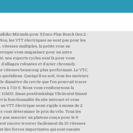
passer d'un guide-chaîne la plupart du temps. RAPPEL : l'indexation est différente pour chaque fabricant, tous les plateaux d'un pédalier doivent donc être au moins de la même marque. Je pensait au moteur pedalier , vous en penser quoi ? Rouler sur des sentiers de VTT ou sur la route, c'est bien différent.Si vous roulez avec votre VTT en ville ou sur des routes de campagnes, nous vous conseillons de changer quelques équipements.De simples ajustements pour vous faire apprécier vos sorties en VTT sur route, et pour prendre soin de votre vélo. Livraison à votre domicile offerte à partir de 49 € d’achat*. Le VTT E-Bike tout suspendu dispose d'une suspension à l'avant et à l'arrière, pour un meilleur contrôle et plus de confort. Choisir un plateau de grande dimensions : ... j’ai moi aussi un vtt électrique que j’aimerai débrider ,le vendeur sur son site dit qu’il est possible de débrider ce vélo à l’écran. Lors de la transformation de vélo classique a vélo électrique, vous pouvez conserver ce dérailleur, même avec le moteur, en le bloquant dans une position fixe, cela apportera 2 avantage : -1- Guider la chaine, et éviter les déraillements. VTT, urbain, pliant, ou de chemin ; découvrez quel vélo électrique est fait pour vous - en fonction de votre usage - grâce à notre guide 2019 Bikester.fr. Pour trouver le bon vélo tout-terrain à assistance électrique, vous avez le choix entre un tout suspendu (Giant Full-E+) et un semi-rigide (Giant Dirt-E+).. Comment choisir son boitier de pédalier VTT ? Tous les composants d'une transmission VTT sont conçus pour fonctionner sous un standard de vitesses, vous ne pouvez donc pas associer un plateau conçu pour le 9 vitesses avec une transmission 10V par exemple. Tentons de poser les bases afin de choisir cette pièce sans faire d'erreur. Aujourd'hui, la plupart des VTT sont en 11 ou 12 vitesses, mais l'on peut encore trouver facilement du 10 vitesses voire plus rarement du 9. https://www.sport-passion.fr/conseils/comment-choisir-un-velo-electrique.php Découvrez les meilleures marques de plateaux pour vélo électrique, sur Bikester.fr : pour réessayer et terminer votre achat. LE B.A.BA DES BATTERIES DE VÉLO ÉLECTRIQUE. Le plateau de 48 dents est un bon compromis pour pouvoir utiliser votre vélo de manière polyvalente. Il est important de bien identifier les spécificités pour monter ou adapter un nouveau plateau. Les plateaux VTT sont certainement l'une des pièces les plus compliquées à remplacer lorsque l'on veut monter autre chose que ce qui est prévu par le fabricant. Cependant, si vous trouvez moins cher ailleurs, nous vous remboursons la différence sur envoi d'un simple mail. Les plateaux pour vélo électrique de qualité sont spécialement conçus pour vous offrir des performances de transmission exceptionnelles. Haibike. Pour le mesurer, sur un pédalie