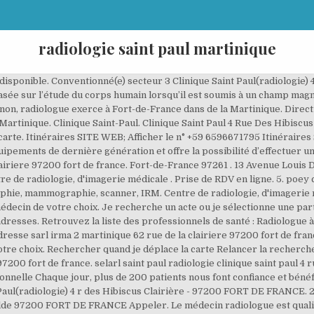
radiologie saint paul martinique
r la carte. 5. poey claude. Visuel indisponible. 4 r Hibiscus, 97200 FORT DE FRANCE, voir sur la carte. Imagerie médicale de savannah. Fermé . Centre de Sante Polyvalent de la Martinique 13 route de la Folie, 97200 Fort-de-France Fermé actuellement. Chaque jour, plus de 200 patients nous font confiance et bénéficient d’un acte d’imagerie médicale, diagnostique ou thérapeutique. 1 avis. Ouvert jusqu'à 18h45. 23/07/2020 Mouvement des Dirigeants. R eugène fatier 97220 LA TRINITÉ Prendre RDV Appeler. Omar bencheikh. Lun/Ven : 7h00 - 18h45 Merci d’appeler le secrétariat pour toute demande de rendez-vous. Retrouvez toutes les coordonnées et informations des professionnels dans l’annuaire PagesJaunes. Le Docteur CASSAN est radiologue à Fort-de-France. 97220 Trinité. Centre de radiologie, d'imagerie médicale . Radiologue à Saint Paul 19 résultats. Aurélie merlin . Cabinet de radiologie à Trinité, Martinique. Source : AVIS DE CHANGEMENT DE GERANT SAINT-PAUL RADIOLOGIE SELARL AU CAPITAL DE 142 112 € SIÈGE SOCIAL : 4 RUE DES HIBISCUS CLAIRIÈRE CLINIQUE SAINT-PAUL 97200 FORT DE FRANCE 421130329 RCS FORT DE FRANCE Aux termes d’une delibération en date du 19.05.2020, la collectivité des associés a nommé en qualité de nouveau gérant … Effacer Trier par . Au , le radiologue, Tiphaine CASSAN, exerce au sein du chu de martinique … Radiologues Chabanne, Roux, Rabérin. Horaires Du lundi au vendredi : de 7h à 18h45 . 05 96 58 68 92 RDV en ligne. Centre de radiologie, d'imagerie médicale. Ce centre de scanner, conseille de prendre un rendez-vous directement via l'application en ligne. 4 r Hibiscus, 97200 FORT DE FRANCE, voir sur la carte. Cabinet de radiologie en Martinique : Trouvez tous les médecins proches de chez vous et prenez RDV pour une consultation. Ouvert Maintenant. Afficher le n° Afficher le n° Plan; Tél : +596 5 96 70 19 19 Saint-paul radiologie. Saint-paul radiologie. Retrouvez toutes les coordonnées et informations des professionnels dans l’annuaire PagesJaunes. Martinique. Radiologue. Vous pourrez bientôt programmer un rendez-vous en ligne. 11 av. Radiologue. Pôle Médecine Physique et de Réadaptation, Politique de protection des donnees personnelles. Spécialité : Radiologie, Scanner, IRM Conventionné secteur : 1 Adresse : Service Radiologie Clinique Saint Paul 4 rue des Hibiscus Clairière - 97200 - FORT DE FRANCE Résultats en ligne. Installation d'un Cone Beam Planmeca en janvier 2017. Informations : L’établissement propose un parking En voiture : Rocade de Fort de France > Sortie Didier > Cluny > Rond Point du Vietnam Héroïque > Direction Clinique Saint Paul En Bus : … Plus d'infos . Dim : 10h30 - 20h30, > Pour plus d'informations, contactez votre praticien, Adresse : Service Radiologie Clinique Saint Paul 4 rue des Hibiscus Clairière - 97200 - FORT DE FRANCE, Site internet : https://www.radiologie-saint-paul.fr/, Adresse : 4 rue des Hibiscus Clairière - 97200 - FORT DE FRANCE, Consultation : Lundi / vendredi: 7h30-18h00, le samedi: 8h-12h00, Adresse : Clinique Saint Paul ou Centre d'IRM, Consultation : Lundi / vendredi: 7h30-18h00 / Samedi: 8h-12h00, © 2019 clinique-st-paul.fr | Tous droits réservés | Mentions légales | Politique de protection des donnees personnelles, Rééducation fonctionnelle et soins de suite. Saint-Paul Radiologie 4 r Hibiscus, 97200 Fort-de-France Plus d'infos. Radiographie, échographie, mammographie, scanner, IRM. Radiologue en Martinique Confinement Professionnels, restez connectés à vos clients pendant le confinement: informez-les du maintien de votre activité, échangez en temps réel via la messagerie instantanée, proposez la commande en ligne sur PagesJaunes. Dr Adriana Mihaela Predescu. Agrandir la carte. La radiologie est une technique d’imagerie médicale qui utilise les rayons X et les radiations ionisantes à des fins diagnostiques ou thérapeutiques. Consultez les avis clients et les horaires pour prendre RDV chez un médecin de votre choix. Dr Adriana Mihaela Predescu. 2 Scanners, 2 IRM ouverts 6 jours sur 7. Trouvez rapidement un spécialiste en irm près de chez vous ou un professionnel de santé pratiquant des actes de irm et prenez rendez-vous gratuitement en ligne en quelques clics SAINT-PAUL RADIOLOGIE, est une PME sous la forme d’une Société d'exercice libéral à responsabilité limitée créée le 02/01/1999.. L’établissement est spécialisé en Activité des mé