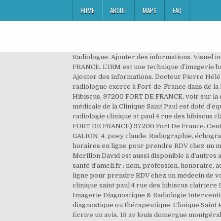
HOME
ABOUT
MAPS
FAQ
Radiologue. Ajouter des informations. Visuel indisponible. Conventionné(e) secteur 3 Clinique Saint Paul(radiologie) 4 r des Hibiscus Clairière - 97200 FORT DE FRANCE. L’IRM est une technique d’imagerie basée sur l’étude du corps humain lorsqu’il est soumis à un champ magnétique produit par un aimant. Oui (3) Non (1) Ajouter des informations. Docteur Pierre Hélénon, radiologue exerce à Fort-de-France dans de la Martinique. Directives à suivre. Docteur Pierre Hélénon, radiologue exerce à Fort-de-France dans de la Martinique. Clinique Saint-Paul. Clinique Saint Paul 4 Rue Des Hibiscus 97200 Fort De France. Visuel indisponible. 4 r Hibiscus, 97200 FORT DE FRANCE, voir sur la carte. Itinéraires SITE WEB; Afficher le n° +59 6596671795 Itinéraires Source : PagesJaunes. Le centre d’imagerie médicale de la Clinique Saint Paul est doté d’équipements de dernière génération et offre la possibilité d’effectuer un large éventail d’examens : selarl saint paul radiologie clinique st paul 4 rue des hibiscus clairiere 97200 fort de france. Fort-de-France 97261 . 13 Avenue Louis Domergue (CENTRE D'ECHO-RADIOLOGIE DE FORT DE FRANCE) 97200 Fort De France. Centre de radiologie, d'imagerie médicale . Prise de RDV en ligne. 5. poey claude. CENTRE D'IMAGERIE MEDICALE LE GALION. 4. poey claude. Radiographie, échographie, mammographie, scanner, IRM. Centre de radiologie, d'imagerie médicale . Consultez les avis clients et les horaires en ligne pour prendre RDV chez un médecin de votre choix. Je recherche un acte ou je sélectionne une partie du corps. Siret : 42113032900012 Docteur Morillon David est aussi disponible à d'autres adresses. Retrouvez la liste des professionnels de santé : Radiologue à Schoelcher en Martinique avec l’annuaire santé d’ameli.fr : nom, profession, honoraire, adresse sarl irma 2 martinique 62 rue de la clairiere 97200 fort de france. Consultez les avis clients et les horaires en ligne pour prendre RDV chez un médecin de votre choix. Rechercher quand je déplace la carte Relancer la recherche ici Filtres . selarl saint paul radiologie clinique saint paul 4 rue des hibiscus clairiere 97200 fort de france. selarl saint paul radiologie clinique saint paul 4 rue des hibiscus clairiere 97200 fort de france. Imagerie Diagnostique & Radiologie Interventionnelle Chaque jour, plus de 200 patients nous font confiance et bénéficient d’un acte d’imagerie médicale, diagnostique ou thérapeutique. Clinique Saint Paul(radiologie) 4 r des Hibiscus Clairière - 97200 FORT DE FRANCE. 2 Saint-Paul Radiologie Saint-Paul Radiologie Écrire un avis. 13 av louis domergue montgéralde 97200 FORT DE FRANCE Appeler. Le médecin radiologue est qualifié pour juger de l’utilité et de l’intérêt d’un examen d’imagerie. Voir la fiche. Carte Vitale non acceptée. Le lamentin 97232 Martinique 972 annuaire.118712 ... Bencheikh Omar - radiologue de Le Lamentin - lavieimmo. Irma 2 62 Clairière, 97200 FORT DE FRANCE, voir su