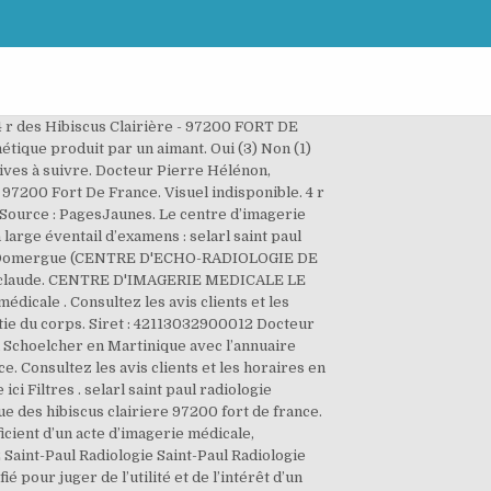
decins généralistes et son effectif est compris entre 20 à 49 salariés. Ajouter des informations. Afficher le n° Afficher le n° Plan; Tél : +596 5 96 70 19 19 + de coordonnées; 9 Omar Bencheikh Omar Bencheikh Écrire un avis. Prenez RDV avec DR HELENON PIERRE Medecin.DR HELENON PIERRE est Medecin à FORT-DE-FRANCE au sein du CENTRE DECHO-RADIOLOGIE DE FORT DE FRANCE. CLINIQUE SAINTE MARIE à schoelcher Trouvez un rendez-vous médical en ligne ! Adresse 4 rue des Hibiscus 97200 Fort de France, Adresse 62 route de Clairière 97200 Fort de France, Téléphone 05 96 48 46 10 et 05 96 48 46 11. Fermé - ouvre à 08:00 . sarl irma 2 martinique 62 rue de la clairiere 97200 fort de france. Centre radiologie au Marin Confinement Professionnels, restez connectés à vos clients pendant le confinement: informez-les du maintien de votre activité, échangez en temps réel via la messagerie instantanée, proposez la commande en ligne sur PagesJaunes. Radiologue à Fort de France (972) : Trouvez tous les radiologues proches de chez vous et prenez RDV. Adresse : 1 Rue Paul Emile Victor, 95520 Osny. Veuillez préciser votre examen. Centre d'echographie radiologie. Conventionné(e) secteur 3 Clinique Saint Paul(radiologie) 4 r des Hibiscus Clairière - 97200 FORT DE FRANCE. 4. poey claude. 4 r hibiscus 97200 FORT DE FRANCE Appeler. Prise de RDV en ligne. 117 centre cial place d'armes 97232 LE LAMENTIN Appeler. Recherche. Visuel indisponible. Toutes les informations sur CLINIQUE SAINTE MARIE. Nouveau Scanner 128 PERSPECTIVE Double Energie. Bencheikh Omar - 117 centre commercial Place d'Armes, 97232 Le Lamentin - Médecins, radiologie, radiodiagnostic et imagerie médicale - 0596510555 - adresse - numéro de téléphone - avis - plan - téléphone - avec le 118 712 annuaire sur internet, mobile et tablette. Accueillir tous les jours nos patients dans de bonnes conditions afin qu’ils bénéficient d’une prise en charge optimale grâce à une imagerie de pointe et à notre expertise radiologique. Conventionné secteur 1 Carte Vitale acceptée. Afficher le n° Afficher le n° Plan; Tél : +596 5 96 70 19 19 + de coordonnées; 5 Aurelie Merlin Aurelie Merlin 5 /5. Si vous ne sélectionnez pas d'examen alors notre secrétariat vous recontactera dans les plus brefs délais pour vous proposer un Rendez-vous. Trouvez un rendez-vous avec un Radiologue à Schoelcher pour une consultation de radiologie (techniques diagnostiques et thérapeutiques, par rayons X et autres rayonnements). Radiologues Chabanne, Roux, Rabérin. Ajouter des informations. Centre de radiologie, d'imagerie médicale. All rights reserved. Voir la fiche. Cabinet de radiologie en Martinique : Trouvez tous