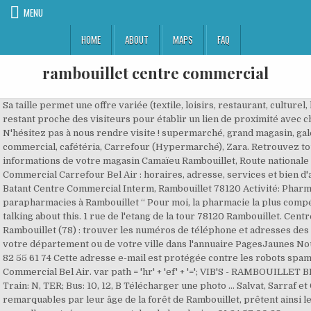
MENU
HOME
ABOUT
MAPS
FAQ
rambouillet centre commercial
Sa taille permet une offre variée (textile, loisirs, restaurant, culturel, hypermarché) en restant proche des visiteurs pour établir un lien de proximité avec chacun d’entre vous. N'hésitez pas à nous rendre visite ! supermarché, grand magasin, galerie, centre commercial, cafétéria, Carrefour (Hypermarché), Zara. Retrouvez toutes les informations de votre magasin Camaïeu Rambouillet, Route nationale 10 Centre Commercial Carrefour Bel Air : horaires, adresse, services et bien d'autres Rue Clos Batant Centre Commercial Interm, Rambouillet 78120 Activité: Pharmacies et parapharmacies à Rambouillet “ Pour moi, la pharmacie la plus compétante du secteur. 2 talking about this. 1 rue de l'etang de la tour 78120 Rambouillet. Centre commerciaux à Rambouillet (78) : trouver les numéros de téléphone et adresses des professionnels de votre département ou de votre ville dans l'annuaire PagesJaunes Nouvelle recherche. 07 82 55 61 74 Cette adresse e-mail est protégée contre les robots spammeurs. Centre Commercial Bel Air. var path = 'hr' + 'ef' + '='; VIB'S - RAMBOUILLET BEL AIR Cache Cache. Train: N, TER; Bus: 10, 12, B Télécharger une photo ... Salvat, Sarraf et Guéneau, arbres remarquables par leur âge de la forêt de Rambouillet, prêtent ainsi leur nom aux trois nouvelles entrées monumentales de la galerie. : 01 34 57 00 28. supermarché, grand magasin, galerie, centre commercial, cafétéria, Carrefour (Hypermarché), Zara. fermé. vous souhaite la bienvenue RN 10 78120 Rambouillet Tél. Le meuble peut être loué à la semaine ou à la journée en fonction des besoins, tout comme les emplacements précaires. Depuis son ouverture, il y a environ 50 ans, le centre commercial BELAIR a su s’adapter, évoluer pour que ses clients bénéficient toujours des meilleures conditions de shopping. var addy427c4e3b24fd8b423dda44e15b7b5a0f = 'asso.commercants' + '@'; Situé au sud de Rambouillet, le centre commercial offre un paysage naturel en bordure de champ. Centre commercial Opération commerciale Prise de rendez-vous ... Jean Louis David Rambouillet. Le centre commercial BELAIR c’est plus de 60 boutiques qui vous accueille du lundi au samedi ! (textile, loisirs, restaurant, culturel, hypermarché) en restant proche des visiteurs pour établir un lien de proximité avec chacun d’entre vous. Oui, la distance entre Rambouillet et Centre Commercial du Lac est de 538 km. Itinéraires vers Centre Commercial Bel Air à Rambouillet en empruntant les transports en commun. Re : Centre Commercial Le Brayphin Gazeran . Retour. Centre Commercial Le Brayphin Gazeran. Quelques avis sur le Centre commercial de la Louvière. Save à Rambouillet : Horaires d’ouvertures, adresse, avis clients et numéro de téléphone du magasin Save Centre Commercial Belair Route Nationale 10 Nous vous recommandons de confier votre recherche à des professionnels sélectionnés par BureauxLocaux. Et encore plus d’inspirations et de bons plans ! Votre coiffeur Jean Louis David RN 10 - 78120. Calculer l'itinéraire pour un trajet en voiture Centre Commercial CARREFOUR BELAIR, votre centre Naturellement Rambouillet. 78370 Plaisir. 1 talking about this. Votre salon de coiffure Intermède Rambouillet Ccial Leclerc vous propose une couleur qui vous ressemble et sur-mesure. Avantages, offres et nouveautés en avant-première. Accédez à l'adresse, au numéro de téléphone et aux horaires d'ouvertures ainsi qu'au trajet jusqu'au magasin. Afficher le téléphone 01 34 85 61 39. Magasin Christine Laure Centre Commercial Carrefour à Rambouillet. Cultura Rambouillet. Retour. Il y a 5 façons d’aller de Rambouillet à Centre Commercial du Lac en train, bus, voiture ou avion. Votre coiffeur Jean Louis David RN 10 - 78120. RN 10 C. Cial Carrefour Belair 78120 Rambouillet. Page officielle - Centre commercial belair à Rambouillet(78) Local Commercial Centre Ville RAMBOUILLET 78120 Rambouillet Contacter 7 501 € / mois 320 m² Location Commerce Rambouillet 78120 78120 Rambouillet Contacter 7 locations. Nous vous recommandons de confier votre recherche à des professionnels sélectionnés par BureauxLocaux. 615 personnes étaient ici. Téléphone. Le centre commercial vous propose près de 50 boutiques, un hypermarché Carrefour des enseignes telles que: Armand Thierry, Alain Afflelou, Brice, Camaïeu... et un restaurant Flunch. France. addy427c4e3b24fd8b423dda44e15b7b5a0f = addy427c4e3b24fd8b423dda44e15b7b5a0f + 'belair-rambouillet' + '.' + 'com'; Bonobo. 07 82 55 61 74 Cette adresse e-mail est protégée contre les robots spammeurs. et vous offrir un moment de plaisir lors de chaque visite ! Il y a 5 façons d’aller de Rambouillet à Centre commercial en train, avion ou voiture. vous souhaite la bienvenue RN 10 78120 Rambouillet Tél. Louez un emplacement temporaire dans la galerie. Adresse : 8 Rue Auguste Moutie, 78120 Rambouillet. Depuis son ouverture, il y a environ 50 ans, le centre commercial BELAIR a su s’adapter, évoluer pour que ses clients bénéficient toujours des meilleures conditions de shopping. Promod Rambouillet. Centre commerciaux à Rambouillet (78) : trouver les numéros de téléphone et adresses des professionnels de votre département ou de votre ville dans l'annuaire PagesJaunes Centre Commercial Bel Air Rn10 Rambouillet. Page officielle - Centre commercial belair à Rambouillet(78) Adresse du centre commercial : Centre commercial E. Leclerc , Rue du Clos Batant 78120 Rambouillet. A proximité de Rambouillet et du centre commercial BELAIR, dans un cadre verdoyant et recherché, projet de maison neuve de 135 m² comprenant un séjour double, une grande cuisine, 4 / 5 chambres dont une avec un dressing et une salle d'eau privative et un grand garage. mon magasin préféré Rue D'Orphin. 56 rue du general de gaulle 78120 rambouillet Horaires 9h30 à 12h30 et 14h00 à 19h00 Téléphone : 01.30.88.86.60 Fax : 01.30.88.86.64 Nos annonces sur ce site Le centre commercial Belair est heureux de vous présenter ces 60 boutiques et restaurants. Horaires d'ouverture du centre commercial : Lundi : 09h - 20h Mardi : 09h - 20h Mercredi : 09h - 20h Jeudi : 09h - 20h Vendredi : 09h - 20h Samedi : 09h - 20h Vous pouvez téléphoner au centre commercial aux horaires d'ouverture indiqués ci-dessus. Académie. Situé au sud de Rambouillet, le centre commercial offre un paysage naturel en bordure de champ. à découvrir, avec plus de 56 licences disponibles sur place. Dans ce magasin, un mur de 350 Figurines Pop ! 1; Aucun bien ne correspond ? Jean Louis David. France. centre commercial e.leclerc place de l'europe 78120 rambouillet tel : 01 30 46 70 67 Choisir comme opticien préféré Prendre rendez-vous Contacter le directeur Contacter par téléphone Infos pratiques d'accès, horaires, promotions de votre hypermarché E.Leclerc. Vous devez activer le JavaScript pour la visualiser. Ok. Vous pouvez à tout moment vous désinscrire via le lien de désabonnement présent dans la newsletter. E.Leclerc RAMBOUILLET - Galerie marchande - Retrouvez toute l'offre de votre magasin E.Leclerc RAMBOUILLET. Sélectionnez une option ci-dessous pour visualiser l’itinéraire étape par étape et comparer le prix des billets et les temps de trajet sur votre calculateur d’itinéraire Rome2rio. document.getElementById('cloak427c4e3b24fd8b423dda44e15b7b5a0f').innerHTML = ''; RN 10 C. Cial Carrefour Belair 78120 Rambouillet. Page officielle - Centre commercial belair à Rambouillet(78) Le centre commercial Belair Rambouillet, ce sont des boutiques, des actualités, de promotions et de nombreux évènements, pour petits et grands tout au long de l'année! Le tout sur un … Publié le 17/8/2015 par Tartarin. Infos pratiques d'accès, horaires, promotions de votre hypermarché E.Leclerc. 0134839220. Horaires d'ouverture de Centre Commercial Carrefour Rambouillet Belair, Route Nationale 10, 78120 Rambouillet. Il faut environ 4h 55m pour conduire de Rambouillet à Centre Commercial du Lac. 78120 Rambouillet. Centre Commercial Carrefour Belair Rambouillet : Découvrez nos 60 boutiques, services et restaurants Publié le 13/9/2017 par Petite