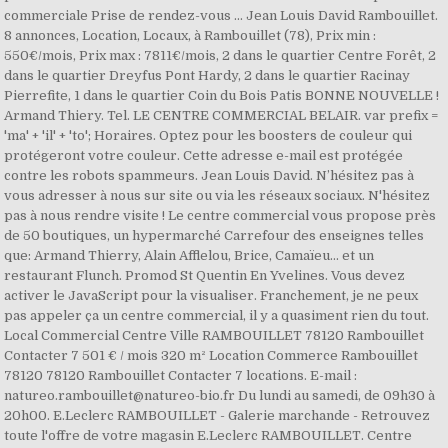
commerciale Prise de rendez-vous ... Jean Louis David Rambouillet.
8 annonces, Location, Locaux, à Rambouillet (78), Prix min :
550€/mois, Prix max : 7811€/mois, 2 dans le quartier Centre Forêt, 2
dans le quartier Dreyfus Pont Hardy, 2 dans le quartier Racinay
Pierrefite, 1 dans le quartier Coin du Bois Patis BONNE NOUVELLE !
Armand Thiery. Tel. LE CENTRE COMMERCIAL BELAIR. var prefix =
'ma' + 'il' + 'to'; Horaires. Optez pour les boosters de couleur qui
protégeront votre couleur. Cette adresse e-mail est protégée
contre les robots spammeurs. Jean Louis David. N’hésitez pas à
vous adresser à nous sur site ou via les réseaux sociaux. N'hésitez
pas à nous rendre visite ! Le centre commercial vous propose près
de 50 boutiques, un hypermarché Carrefour des enseignes telles
que: Armand Thierry, Alain Afflelou, Brice, Camaïeu... et un
restaurant Flunch. Promod St Quentin En Yvelines. Vous devez
activer le JavaScript pour la visualiser. Franchement, je ne peux
pas appeler ça un centre commercial, il y a quasiment rien du tout.
Local Commercial Centre Ville RAMBOUILLET 78120 Rambouillet
Contacter 7 501 € / mois 320 m² Location Commerce Rambouillet
78120 78120 Rambouillet Contacter 7 locations. E-mail :
natureo.rambouillet@natureo-bio.fr Du lundi au samedi, de 09h30 à
20h00. E.Leclerc RAMBOUILLET - Galerie marchande - Retrouvez
toute l'offre de votre magasin E.Leclerc RAMBOUILLET. Centre