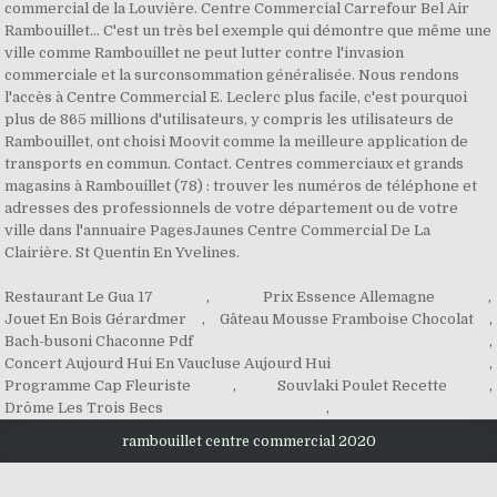
commercial de la Louvière. Centre Commercial Carrefour Bel Air
Rambouillet… C'est un très bel exemple qui démontre que même une
ville comme Rambouillet ne peut lutter contre l'invasion
commerciale et la surconsommation généralisée. Nous rendons
l'accès à Centre Commercial E. Leclerc plus facile, c'est pourquoi
plus de 865 millions d'utilisateurs, y compris les utilisateurs de
Rambouillet, ont choisi Moovit comme la meilleure application de
transports en commun. Contact. Centres commerciaux et grands
magasins à Rambouillet (78) : trouver les numéros de téléphone et
adresses des professionnels de votre département ou de votre
ville dans l'annuaire PagesJaunes Centre Commercial De La
Clairière. St Quentin En Yvelines.
Restaurant Le Gua 17
,
Prix Essence Allemagne
,
Jouet En Bois Gérardmer
,
Gâteau Mousse Framboise Chocolat
,
Bach-busoni Chaconne Pdf
,
Concert Aujourd Hui En Vaucluse Aujourd Hui
,
Programme Cap Fleuriste
,
Souvlaki Poulet Recette
,
Drôme Les Trois Becs
,
rambouillet centre commercial 2020