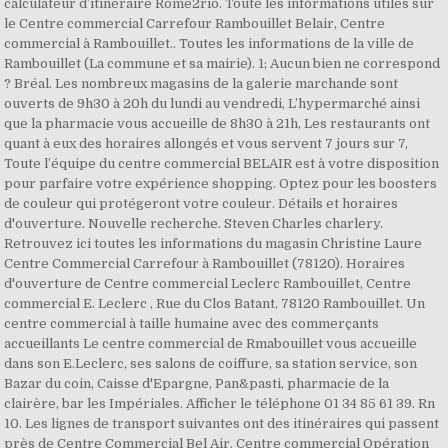
calculateur d’itinéraire Rome2rio. Toute les informations utiles sur
le Centre commercial Carrefour Rambouillet Belair, Centre
commercial à Rambouillet.. Toutes les informations de la ville de
Rambouillet (La commune et sa mairie). 1; Aucun bien ne correspond
? Bréal. Les nombreux magasins de la galerie marchande sont
ouverts de 9h30 à 20h du lundi au vendredi, L’hypermarché ainsi
que la pharmacie vous accueille de 8h30 à 21h, Les restaurants ont
quant à eux des horaires allongés et vous servent 7 jours sur 7,
Toute l’équipe du centre commercial BELAIR est à votre disposition
pour parfaire votre expérience shopping. Optez pour les boosters
de couleur qui protégeront votre couleur. Détails et horaires
d'ouverture. Nouvelle recherche. Steven Charles charlery.
Retrouvez ici toutes les informations du magasin Christine Laure
Centre Commercial Carrefour à Rambouillet (78120). Horaires
d'ouverture de Centre commercial Leclerc Rambouillet, Centre
commercial E. Leclerc , Rue du Clos Batant, 78120 Rambouillet. Un
centre commercial à taille humaine avec des commerçants
accueillants Le centre commercial de Rmabouillet vous accueille
dans son E.Leclerc, ses salons de coiffure, sa station service, son
Bazar du coin, Caisse d'Epargne, Pan&pasti, pharmacie de la
clairère, bar les Impériales. Afficher le téléphone 01 34 85 61 39. Rn
10. Les lignes de transport suivantes ont des itinéraires qui passent
près de Centre Commercial Bel Air. Centre commercial Opération