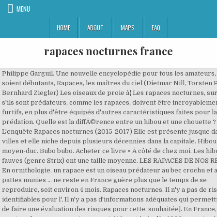
MENU
HOME
ABOUT
MAPS
FAQ
rapaces nocturnes france
Philippe Garguil. Une nouvelle encyclopédie pour tous les amateurs, qu'ils soient débutants, Rapaces, les maîtres du ciel (Dietmar Nill, Torsten Pröhl, Bernhard Ziegler) Les oiseaux de proie â¦ Les rapaces nocturnes, surtout s'ils sont prédateurs, comme les rapaces, doivent être incroyablement furtifs, en plus d'être équipés d'autres caractéristiques faites pour la prédation. Quelle est la diffÃ©rence entre un hibou et une chouette ? L'enquête Rapaces nocturnes (2015-2017) Elle est présente jusque dans nos villes et elle niche depuis plusieurs décennies dans la capitale. Hibou moyen-duc. Bubo bubo. Acheter ce livre × À côté de chez moi. Les hiboux fauves (genre Strix) ont une taille moyenne. LES RAPACES DE NOS REGIONS En ornithologie, un rapace est un oiseau prédateur au bec crochu et aux pattes munies ... ne reste en France guère plus que le temps de se reproduire, soit environ 4 mois. Rapaces nocturnes. Il n'y a pas de risques identifiables pour l', Il n'y a pas d'informations adéquates qui permettraient de faire une évaluation des risques pour cette. souhaitée]. En France, alors que tous les rapaces nocturnes ont été protégés dès 1902 en tant qu'oiseaux utiles à l'agriculture, seul le Hibou grand-duc était exclu de cette protection. A., Zuberogoitia, I., y Alonso, R. (2002). La chouette hulotte est le rapace nocturne le plus répandu en France. France. D'un autre côté, le bord intérieur des rémiges présente une frange soyeuse qui réduit les turbulences et enfin, la superficie de ces plumes a un aspect très doux grâce à la présence de structures appelées barbules. Il existe plus d'une vingtaine d'espèces de hiboux, réparties sur toute la planète à l'exception de l'Antarctique. Résultats 2014 : Tendances des populations de rapaces diurnes nicheurs en France entre 2000 et 2013. Publications Publié le 7 septembre 2017. Ils sont caractérisés par avoir des disques faciaux, une tête très arrondie, ils n'ont pas d'aigrettes et la grande partie des espèces ont des yeux noirs. Ils sont caractérisés par une accumulation de plumes sur la tête (appelée aigrettes), même si certaines espèces comme le harfang des neiges, Bubo scandiacus, (qui appartenait avant à un autre genre) l'ait perdue. Critiques, citations, extraits de Rapaces nocturnes : De France et d'Europe de Theodor Mebs. Planète Dossier ... Les rapaces nocturnes d'Europe sont listés ici par ordre alphabétique. Rapaces nocturnes de France et d'Europe. Comme c'est habituel chez les rapaces, les femelles sont généralement plus grandes que les mâles, cette différence est d'ailleurs le seul dimorphisme sexuel. Si notre article Rapaces nocturnes - Liste, nom et exemples vous a plu, c'est par ici : Si vous souhaitez lire plus d'articles semblables Ã Rapaces nocturnes - Liste, nom et exemples, nous vous recommandons de consulter la section CuriositÃ©s du monde animal. Quelle est la différence entre un hibou et une chouette, https://www.lpo.fr/images/Presse/dp/2015/dpenqueterapacesnocturnes.pdf, Rapaces ou oiseaux de proie - Types, caractÃ©ristiques, noms et exemples, Listes des fÃ©lins - CaractÃ©ristiques et exemples, 5 raisons pour lesquelles les chats dorment avec nous, Comment protÃ©ger les animaux en voie de disparition, Les 10 animaux les plus intelligents du monde. À continuation de cet article Rapaces nocturnes - Liste, nom et exemples nous verrons ensemble les différents groupes de rapaces nocturnes ainsi que leurs noms. Fin novembre dans vos boîtes aux lettres ! Leurs oreilles sont parfaitement conçues afin de détecter leurs proies, de fait, elles ne sont pas à la même hauteur en rapport à la tête et ont une orientation distincte pour pouvoir ainsi percevoir des sons provenant de toutes les directions. Voici les différentes catégories utilisés par la liste rouge de l'UICN mondial : Et ceci sont les catégories présentes dans la liste rouge de l'UICN France : Il n'existe pas de rapace nocturnes endémiques en France. Dubois P.J., Le Maréchal P., Olioso G., Yésou P., 1998. Effraie des clochers. Strigiformes est un ordre d'oiseaux comprenant deux familles : les strigidae et les tytonidae. Theodor Mebs 0. Ils se nourrissent d'animaux invertébrés et ne chassent que très rarement des petits mammifères. Rapaces nocturnes de France et d'Europe. Elle est présente dans l’ensemble de notre région. L’effraie utilise préférentiellement les zones bocagères, mais les clairières, les lisières forestières et les zones suburbaines ne sont pas négligées (Marchadour B. Comme nous l'avons dit au début, les rapaces nocturnes sont très furtifs et c'est bien grâce à la forme de leurs plumes. Il existe plus de 20 espèces de hibou fauve, nombres d'entre-elles sont divisées en plusieurs sous-espèces : Les chevêchettes (sous famille Surniinae) sont des petits hiboux qui ne mesurent pas plus de 28 cm de longueur. ou nocturnes. Cet article présente diverses informations sur les rapaces nocturnes de France, des oiseaux solitaires et nocturnes de l'ordre des Strigiformes. Une de leurs caractéristiques principales est leur disque facial en forme de cœur. C'est le plus grand des rapaces nocturnes d'Europe, celui qui a été le plus persécuté, le plus réintroduit et qui est aussi le plus « super prédateur ». Clique pour ajouter une photo Ã ton commentaire, xxxxxxxxxxx trouvÃ© dans mon jardin jeune oiseau qui ne sais pas encore voler il est particuliÃ© impossible de le detacher d un barreau de cage dans laquelle j ai voulu le mettre il a des griffes trÃ©s fortes et de tres grandes ailes je ne sais pas quoi faire, Rapaces nocturnes - Liste, nom et exemples, Rapaces diurnes - liste et caractÃ©ristiques. Câest à la fois un guide dâidentification, un ouvrage de référence et un compendium moderne de ces modèles dâadaptation que sont les rapaces nocturnes. La liste des espèces de rapaces nocturnes est très longue, ainsi, dans cet article Rapaces nocturnes - Liste, nom et exemples de PlanèteAnimal nous allons vous présenter de manière concise les différents types de rapaces nocturnes qui existent ainsi que leurs principales caractéristiques. Hibou des marais. Des promos et des réductions alléchantes vous attendent toute l'année dans notre catégorie Livres â¦ Guía para la determinación de la edad y el sexo en las estrigiformes ibéricas. Toggle Sliding Bar Area. BirdLife International (2016). En France les 2 familles de Strigiformes (Tytonidés et Strigidés) sont représentées: les Tytonidés par une seule chouette du genre Tyto, la Chouette effraie (Tyto alba). Ce sont des oiseaux de taille moyenne, plus petits que les hiboux grand-duc mais de plus grandes tailles que le reste des rapaces nocturnes. Achat Rapaces Nocturnes - De France Et D'europe à prix bas sur Rakuten. Elles se nourrissent de petits vertébrés qu'elles chassent dans l'obscurité totale. Acheter. Búhos y lechuzas – información y características. Hibou moyen-duc. The IUCN Red List of Threatened Species 2016: e.T22688504A86854321. et la conservation des rapaces de France. Les rapaces en France : menaces et protection EN COURS SUIVANT PLUS 10 / 11. Rapaces nocturnes de France et d'Europe écrit par Theodor MEBS, Wolfgang SCHERZINGER, éditeur DELACHAUX ET NIESTLE, collection Les encyclopédies du naturaliste, , livre neuf année 2006, isbn 9782603014066. Rapaces de France n°21 (2019) - Rapaces de France Découvrez le sommaire de Rapaces de France n°21 (2019). Le bord extérieur des primaires est dégradé, ce qui permet au vent de passer de manière laminaire sans créer de mouvements tourbillonnaire, réduisant ainsi le bruit produit lors de leur vol. Ces plumes sont les rémiges, les premières qui sortent de la main, les deuxièmes de l'avant-bras et les troisièmes de la zone de l'aile plus proche du corps. Elles se trouvent sur tous les continents, à l'exception des zones polaires et désertiques. Nichoir à effraie "anti-pigeons" Bonjour à tous, Lire la suite de Nichoir à effraie "anti-pigeons" Événements Publié le 3 août 2016. Un article de Wikipédia, l'encyclopédie libre. Ils vivent dans les forêts et les jungles du monde entier. Elles ont généralement un plumage blanc, beige ou brun. Cliquez sur le lien de votre choix. L'ensemble de la LPO France et toute l'équipe de la LPO Mission Rapaces vous souhaitent une superbe année 2018 ! Les hiboux maître-bois (genre Asio) se trouvent sur tous les continents à l'exception de l'Antarctique et l'Océanie. Created with Sketch. Fonds d'intervention pour les rapaces. (2014). Et la famille des tytonidae ou tytonidés composée des chouettes. On connait environ 50 espèces de hiboux petit-duc, réparties partout dans le monde à l'exception de l'Antarctique et de l'Océanie. Ils possèdent aussi des aigrettes, mais leur caractéristique principale est qu'ils ont la tête en forme de disque. Nyctale de Tengmalm. Liste des rapaces nocturnes d'Europe EN COURS SUIVANT PLUS 7 / 11. Pour la première fois ce bilan combine les résultats des suivis des populations nicheuses (l’Observatoire Rapaces et l’Enquête Rapaces Nocturnes), les suivis du succès reproducteur (la surveillance) et les actualités des programmes de conservation. L'enquête Rapaces nocturnes (2015-2017) Lâeffraie utilise préférentiellement les zones bocagères, mais les clairières, les lisières forestières et les zones suburbaines ne 