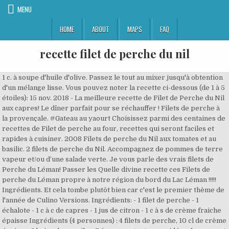
MENU
HOME
ABOUT
MAPS
FAQ
recette filet de perche du nil
1 c. à soupe d'huile d'olive. Passez le tout au mixer jusqu'à obtention d'un mélange lisse. Vous pouvez noter la recette ci-dessous (de 1 à 5 étoiles): 15 nov. 2018 - La meilleure recette de Filet de Perche du Nil aux capres! Le dîner parfait pour se réchauffer ! Filets de perche à la provençale. #Gateau au yaourt Choisissez parmi des centaines de recettes de Filet de perche au four, recettes qui seront faciles et rapides à cuisiner. 2008 Filets de perche du Nil aux tomates et au basilic. 2 filets de perche du Nil. Accompagnez de pommes de terre vapeur et/ou d’une salade verte. Je vous parle des vrais filets de Perche du Léman! Passer les Quelle divine recette ces Filets de perche du Léman propre à notre région du bord du Lac Léman !!!!! Ingrédients. Et cela tombe plutôt bien car c'est le premier thème de l'année de Culino Versions. Ingrédients: - 1 filet de perche - 1 échalote - 1 c à c de capres - 1 jus de citron - 1 c à s de crème fraiche épaisse Ingrédients (4 personnes) : 4 filets de perche, 10 cl de crème épaisse, 2 brins de persil... - Découvrez toutes nos idées de repas et recettes sur Cuisine Actuelle Filet de perche du nil aux crevettes. 2 avr. Etalez l'oignon émincé, la feuille de laurier et le thym au fond du plat. Poisson maigre de lacs et de rivières, la perche contient des protéines, des vitamines et de bons acides gras. Ingrédients (4 personnes) : 800 g perche, 250 g beurre mou, 3 jaunes d'oeufs... - Découvrez toutes nos idées de repas et recettes sur Cuisine Actuelle Ingrédients : perche du nil,échalote,crème fraîche liquide,vin blanc ordinaire,vinaigre de vin rouge,bouillon de légumes soluble. Détails de la recette Nombre de plats 3 personnes Temps de préparation 15 min Temps de cuisson 20 min Ingrédients Un beau filet de perche du Nil — 2 échalotes — du jus de citron — 25cl de crème fraiche d'Isigny — 150g de girolles — 4 champignons de Paris — un petit morceau de … Filet de perche accompagné de pomme de terre et salade. Salez. Par contre, je pense que cuire à couvert est judicieux, car j'ai laissé cuire 30 minutes thermostat 7. 1 noisette de beurre. 1/2 oignon. 1 morceaux de beurre doux. Foie gras, rillettes et autres : 10 terrines à préparer pour les fêtes, Bûche roulée à la ricotta, framboises et pistaches. Très bonne recette, mélange subtil de légumes. Recette Filet de perche du Nil en papillote en photo (plat principal/poissons et fruits de mer) avec perche, tomate rouge, vin blanc sec, oignon jaune, crème épaisse, pesto, sel, poivre. Après les fêtes et le trop plein de toutes ces tentations, nous avons envie de cuisine légère. des petits légumes. huile pour la cuisson (ou moitié huile, moitié beurre) farine. Pendant ce temps, faites chauffer le reste de l’huile de tournesol dans la poêle et faites-y cuire le poisson 2 à 3 minutes de chaque côté. Ingrédients : 3 Pers. La douceur de l'emmental se marie très bien avec le filet de perche. Versez dessus les champignons préalablement nettoyés et coupés en morceaux.E… 4 filets de Perche du Nil; 4 cuil à soupe de chapelure; 1 poignée de ciboulette fraîche; Huile d'olive; Sel, poivre de Sichuan; A vous : Préchauffez votre four à 200°. Découvrez la rubrique de 750g consacrée à la cuisine de saison et optez, avec nous, pour une cuisine simple, savoureuse, économique et plus responsable. 5.0/5 (8 votes), 10 Commentaires. La perche du Nil est un poisson d’eau douce qui évoluait originellement dans le Nil. Vous trouverez plusieurs recettes sur mon blog. 1 filet de perche. Recettes de perche Perche : les idées recettes simples et succulentes Le nom ne vous dit peut-être rien, mais la perche est un poisson commun à la chair blanche excellente. Supprimez simplement vos filtres avec la croix, Retrouvez Marmiton où que vous soyez en téléchargeant l'application, Tous droits réservés Marmiton.org - 1999-2021, Recrutement ● Mentions légales ● Conditions Générales d'Utilisation ● Vos questions ● FAQ ● Contact ● Politique de protection des données personnelles ● Politique de confidentialité ● Préférences cookies, Pour des milliers de cocktails : 1001cocktails.com, OFFRE ABO Magazine : 1 an (6 numéros) + 1 sac à pain en coton à 19,90 € à découvrir, Politique de protection des données personnelles. Recette Perche au Thermomix. 1 citron jaune. sel, poivre du moulin. Emincer l'échalote. Nulle part ailleurs vous trouverez aussi goûteux, aussi bons aussi "Lémanesque" ! Plusieurs espèces de poissons peuvent se cuisiner avec cette sauce onctueuse et confite. Filet de perche au four recette. Salem Aleykom , hummmmmmmmmm que c'est bon! Aujourd’hui, on trouve cette espèce dans tous les lacs et rivières d’Afrique. J'ai eu envie de les cuisiner le plus légèrement et simplement possible. Alors ma foi, à vous de voir les filets de perche que vous trouverez par rapport à leur provenance, en poissonnerie ou en grande surface. préchauffer le four à 60°C, y glisser le plat et les assiettes. Il faut au moins y manger une fois dans sa vie, le goût… Préparez les ingrédients et vous pouvez commencer à cuisiner Filet de perche au four. 2008 Filets de perche du Nil aux tomates et au basilic. Séchez-les avec des feuilles de … Coupez les filets de loup de mer en petits morceaux, mettez-les dans un récipient haut et ajoutez 2 jaunes d'oeufs et 1 dl de crème fraîche. Par tichat999. SucreEtEpices - J'essaie de préparer du poisson au moins une fois par semaine, voire deux. 1 tasse crème 35%. 2016 - Recette Filet de perche du Nil, sauce à l'échalote : découvrez les ingrédients, ustensiles et étapes de préparation Cette recette de Perche du Nil avec son manteau de coco sur un lit de douceur et ses haricots sucrée, WOOAOOW ! Auteur : recettes.qc.ca Partage. Ingrédients (2 personnes): 1 filet de perche du Nil = 420 grammes. 1 poignée d'amande. C'est un plat qui sent bon le Sud et les vacances !. On se régale avec ce délicieux filet de perche cuit à la poêle. Ingrédients: 1 filet de perche du Nil 4 carottes râpées 2 tomates 2 cuillères à soupe de jus de citron 3 cuillères à soupe de crème fraîche allégée 2 cuillèr... Filets de … Filet de perche du Nil, sauce à l'échalote. Le tout accompagné d'une sauce au beurre, citron, ail, persil et ciboulette. Crème fraîche liquide. Filet de perche au four recettes que vous adorerez. Cuisine traditionnelle, exotique, régionale, festive... Découvrez comment cuisiner les Filets de perche du nil au four et passer pour un chef avec les recettes de cuisine NotreFamille.com Découvrez la recette de Filets de perche du nil aux champignons à faire en 10 minutes. Plat facile 20 min 20 min. Des centaines de recettes de Filets de perche du nil au four à faire chez vous. Rincez vos filets de poisson à l'eau claire. Eh! Ajoutez le jus de citron mélangé à un verre d’eau ou de vin blanc sec. Beurrez la poêle et laissez fondre à feu moyen. Assaisonnez à volonté de poivre de Cayenne et de noix muscade, salez et poivrez. Sauce, crêpes, plats mijotés : 8 recettes pour utiliser... Tellement pratiques à préparer à l'avance : nos meilleurs... Un filet de perche du nil se dorant sous une couverture ce citron et poireaux.Délicieux et simple. https://www.solo.be/fr/recettes/filets-de-perche-aux-poireaux 2 tiges de coriandre. Recettes à base de perche du Nil : les recettes les mieux notées proposées par les internautes et approuvées par les chefs de 750g. Version papier ou numérique, à vous de choisir ! Cuisiner de saison, c'est facile avec 750g ! Cette perche mesure en général 60 cm pour un poids de 200 kg, mais elle peut atteindre 2 m. La perche du Nil est un prédateur vorace qui se nourrit en consommant une grande quantité d’autres poissons. Recette Filet de perche en papillote. Sur la plaque de votre four, placez une feuille de papier sulfurisé. Faites dorer les filets de chaque côté. La perche du Nil est une espèce extrêmement invasive, avec une croissance très rapide et une maturité précoce (3 à 4 ans). 29 avr. Aujourd'hui je vous propose un nouveau plat à base de poisson. Recette Filet de perche du Nil, sauce à l'échalote : découvrez les ingrédients, ustensiles et étapes de préparation OFFRE ABO Magazine : 1 an (6 numéros) + 1 sac à pain en coton à 19,90 € à découvrir Ingrédients (1 personne): 1 Filet de perche Huile Sel poivre 2 C à s de farine 1 Citron 1/2 Botte de persil haché 4 Gousse d'ail haché 20G de beurre. De plus, il n'y en a pas toujours des filets de perche du Lac de Neuchâtel, tout frais tout beaux. Tout ça, en un seul plat, avec un goût très fin idéalement sublimé par un filet de vin blanc sec et quelques patates douces… entre autres, puisque le filet de perche se cuisine de mille et une façons. Parmi les poissons qu'on achète les filets de perche font partis des favoris. #poulet. Afin de nous permettre d améliorer la qualité de cette recette « filet de perche du nil aux champignons », n hésitez pas à nous faire parvenir vos remarques à Jérôme@une-recette.com. … Dans une casserole, faire fondre une noisette de margarine et... 25 min. Farinez légèrement les filets de perche. J'avais acheté des filets de perche du Nil, un poisson très bon avec une chair ferme et peu onéreux. 4.1 / 5. sur 21 avis. Filets de perche au four aux herbes et au citron. Par tichat999. #chocolat L'essayer, c'est l'adopter! Posez dessus les filets de perche du nil. Graissez un plat allant au four avec l'huile d'olive. Recettes | Filets de perche du Nil aux tomates et au basilic; 29 avr. Si vous n'en avez pas, vous pouvez les remplacer par des herbes séchées. 1 cuillère à thé curcuma moulu. Tamponnez le filet de perche du Nil avec de l’essuie-tout afin d’enlever le maximum d’humidité. 1/2 tasse vin blanc sec. J'ai profité des herbes aromatiques fraîches du jardin qui apportent une saveur incomparable. 2 citrons. • Faites chauffer la moitié de l’huile d’olive dans la poêle et, à couvert, faites-y cuire les rondelles de … En filet, friture ou meunière, ce poisson d'eau douce est idéal à cuisiner et rencontre toujours plus de succès. Versez le lait de coco au dernier mom