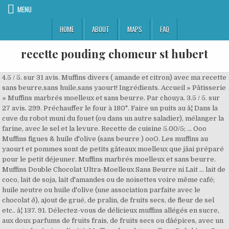
MENU
HOME
ABOUT
MAPS
FAQ
recette pouding chomeur st hubert
4.5 / 5. sur 31 avis. Muffins divers ( amande et citron) avec ma recette
sans beurre,sans huile,sans yaourt! Ingrédients. Accueil » Pâtisserie
» Muffins marbrés moelleux et sans beurre. Par chouya. 3.5 / 5. sur
27 avis. 299. Préchauffer le four à 180°. Faire un puits au â¦ Dans la
cuve du robot muni du fouet (ou dans un autre saladier), mélanger la
farine, avec le sel et la levure. Recette de cuisine 5.00/5; ... Ooo
Muffins figues & huile d'olive (sans beurre ) ooO. Les muffins au
yaourt et pommes sont de petits gâteaux moelleux que jâai préparé
pour le petit déjeuner. Muffins marbrés moelleux et sans beurre.
Muffins Double Chocolat Ultra-Moelleux Sans Beurre ni Lait ... lait de
coco, lait de soja, lait d'amandes ou de noisettes voire même café;
huile neutre ou huile d'olive (une association parfaite avec le
chocolat ð), ajout de grué, de pralin, de fruits secs, de fleur de sel
etc.. â¦ 137. 91. Délectez-vous de délicieux muffins allégés en sucre,
aux doux parfums de fruits frais, de fruits secs ou dâépices, avec un