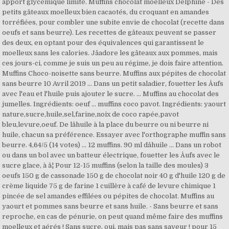
apport glycémique limité. Muffins chocolat moelleux Delphine - Des
petits gâteaux moelleux bien cacaotés, du croquant en amandes
torréfiées, pour combler une subite envie de chocolat (recette dans
oeufs et sans beurre). Les recettes de gâteaux peuvent se passer
des deux, en optant pour des équivalences qui garantissent le
moelleux sans les calories. Jâadore les gâteaux aux pommes, mais
ces jours-ci, comme je suis un peu au régime, je dois faire attention.
Muffins Choco-noisette sans beurre. Muffins aux pépites de chocolat
sans beurre 10 Avril 2019 ... Dans un petit saladier, fouetter les Åufs
avec l'eau et l'huile puis ajouter le sucre. ... Muffins au chocolat des
jumelles. Ingrédients: oeuf ... muffins coco pavot. Ingrédients: yaourt
nature,sucre,huile,sel,farine,noix de coco rapée,pavot
bleu,levure,oeuf. De lâhuile à la place du beurre ou ni beurre ni
huile, chacun sa préférence. Essayer avec l'orthographe muffin sans
beurre. 4,64/5 (14 votes) ... 12 muffins. 90 ml dâhuile ... Dans un robot
ou dans un bol avec un batteur électrique, fouetter les Åufs avec le
sucre glace, à â¦ Pour 12-15 muffins (selon la taille des moules) 3
oeufs 150 g de cassonade 150 g de chocolat noir 40 g d'huile 120 g de
crème liquide 75 g de farine 1 cuillère à café de levure chimique 1
pincée de sel amandes effilées ou pépites de chocolat. Muffins au
yaourt et pommes sans beurre et sans huile. - Sans beurre et sans
reproche, en cas de pénurie, on peut quand même faire des muffins
moelleux et aérés ! Sans sucre, oui, mais pas sans saveur ! pour 15