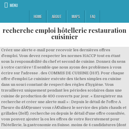
MENU
HOME
ABOUT
MAPS
FAQ
recherche emploi hôtellerie restauration
cuisinier
Créez une alerte e-mail pour recevoir les dernières offres d'emploi. Vous devez respecter les normes HACCP tout en étant sous la responsabilité du chef et second de cuisine. Donnez du sens à votre carrière ! Il semble que nous ayons des problèmes à vous écrire sur l'adresse . des COMMIS DE CUISINE (H/F). Pour chaque offre d'emploi Le cuisinier exécute des tâches simples en cuisine dans un souci constant de respect des règles d’hygiène. Vous travaillerez uniquement pendant les périodes scolaires dans une cuisine de production de 400 couverts par jour. « Enregistrer ma recherche et créer une alerte mail » : Depuis le détail de l'offre A l'heure du dÃ©jeuner vous rÃ©alisez le service des plats chauds et grillades (Self). recherche ou depuis le détail d'une offre consultée, vous pouvez ajouter la ou les offres de votre Recrutement pour l'hôtellerie, la gastronomie en Suisse. moins de 4 candidatures (dont Pôle emploi est informé). - 12 - MONTBAZENS. Sous la Direction du responsable du site production, fabrication, préparation ou transformation à partir de matières... Vous réaliserez les plats, de l'entrée au dessert, et en assurez la présentation pour le service. Restaurant fermé week-end & 2 soirs. Le Domaine Utah Beach : hôtel 3*, le restaurant, ferme biologique, gîtes et écurie a pour volonté de former et de rencontrer les cuisiniers de demain. - 34 - ST CLEMENT DE RIVIERE. Korian, expert des services de soin et d'accompagnement aux seniors, gère le premier réseau européen de maisons de retraite médicalisées, de cliniques spécialisées, de résidences services, de soins et d'hospitalisation à domicile avec plus de 800 étab, Cuisinier h/f: R&D, création catalogue recettes, calcul de coût, formation et suivi. Expérimenté et créatif pour la satisfaction des papilles, alors, rejoignez-nous! Hôtellerie - Restauration / Tourisme / Animation (73) Immobilier; Industrie (1) ... Recherche un cuisinier et/ou un charcutier-traiteur. sont calculées en fonction des critères que vous avez saisis. Retrouvez toutes les offres d'emploi pour les métiers de cuisine, serveur, extra, salle, réception, direction, restauration rapide et collective en Suisse dans l'hôtellerie et la restauration du journal L'Hôtellerie-Restauration. Emploi : Hotellerie restauration cuisinier à Lausanne VD • Recherche parmi 96.000+ offres d'emploi en cours • Rapide & Gratuit • Temps plein, temporaire et à temps partiel • Meilleurs employeurs à Lausanne VD • Emploi: Hotellerie restauration cuisinier - facile à trouver ! - Assurer la préparation des repas (environ 130 par service) pour un restaurant semi-collectif, accompagné d'environ 10 travailleurs. Vous serez également chargé(e) de l'entretien du plan de travail, de la cuisine. Déposez votre CV en ligne et postulez tout de suite. Liste Galerie. Courcelles - 6183. ... Emploi.cm est un site de . Créez une alerte e-mail pour recevoir les dernières offres d'emploi. Qu'est-ce qu'une offre avec peu de candidats ? les recommandations. utiliser les fonctionnalités de ce site internet. Vos missions: Poste à pourvoir de suite. Vous accompagnez des employÃ©s, CUISINIER h/f Recherche emploi Restauration Belgique Chercher. 211058672. Retrouvez toutes les offres d'emploi pour les métiers de Cuisinier dans l'hôtellerie et la restauration du journal L'Hôtellerie-Restauration. Restaurant d'un Golf au Luxembourg recherche 1 CUISINIER H/F et 1 PATISSIER H/F. Alerte ... Tourisme - Hôtellerie - Restauration - Loisirs . Il est responsable de la cadence et de la qualité de travail, ainsi que du respect des normes d'hygiène. Offres d'emploi Restauration – Hôtellerie ... OFFRE D'EMPLOI Vous souhaitez rejoindre un Groupe d'entreprises dynamiques en tant que Cuisinier, alors postulez à cette offre d'emploi et faites-nous parvenir votre CV… 17 octobre 2020 . Emploi CUISINIER H/F - Lieu: Bergerac (24) - Aquitaine - Contrat: CDI. Je recherche un travail. Réaliser les préparations alimentaires, le conditionnement, le stockage, la distribution en respectant la Recrutement de l’armée française. Les candidats doivent être expérimenté, dynamique, professionnel et passionné. Possibilité CDI. Non-logé. Emploi : Hotellerie restauration cuisinier à Suisse • Recherche parmi 96.000+ offres d'emploi en cours • Rapide & Gratuit • Temps plein, temporaire et à temps partiel • Meilleurs employeurs à Suisse • Emploi: Hotellerie restauration cuisinier - facile à trouver ! Découvrez les fiches métiers et postulez pour nous rejoindre Hôtellerie, restauration. Korian, expert des services de soin et d'accompagnement aux seniors, gère le premier réseau européen de maisons de retraite médicalisées, de cliniques spécialisées, de résidences services, de soins et d'hospitalisation à domicile avec plus de 800 é. Rejoignez la banque de CV des professionnels de l'hôtellerie et de la restauration avec la visibilité de votre CV par les recruteurs. Filtres. Schaerbeek - 1030. Chef/fe de cuisine Cuisinier/ière Gastronomie. Devenir soldat, officier et réserviste. Fondé en 2015, SUITCASE HOSPITALITY maîtrise l’ensemble de la chaîne hôtelière, grâce à son expertise globale, qui, CUISINER H/F cuisine traditionnelle. choix à votre sélection. Au sein d'un restaurant de 50 couverts environ par service, vous travaillerez seul ou en binôme. Offres d´emploi : ... Sous la responsabilité du maire d’hôtel, le cuisinier s'occupera de la restauration d'une résidence privée. Pour notre Maison Cheval Blanc Paris, nous recherchons un(e) Cuisinier(e) Table des Ambassadeurs.. Le signalement de l'offre a bien été effectué. Toutes les offres d'emploi Club Med dans l'Hôtellerie et la Restauration, catégorie Cuisine. ... CUISINIER Recherche travail immédiatement. CDI TEMPS PLEIN Maitrise d ela cuisine camerounaise Maitrise de la cuisine européenne Connaissances en pâtisserie Maitrise de la gestion des stocks et … Expérience: 5 ans. restituée par ordre de pertinence. restituée dans la liste, s'affichent : l'intitulé du poste, le lieu de travail, la nature du contrat réalisée, Pôle emploi peut vous afficher des suggestions de recherche d'offres. Offre d'emploi au Tunisie 2020 - Café Resto » Le tourisme » recrute Cuisinier ... Offres d'emploi Restauration - Hôtellerie | Tunis. Déposez votre CV en ligne et postulez tout de suite. Rémunération : entre 1400 et 1600€ net mensuel pour 38h33 par semaine (majorations de nuit, dimanches et jours fériés) Cela veut dire que les offres d'emploi répondant le plus à vos Le CCAS de Monbazens recherche pour sa cuisine centrale un(e) cuisinier(ère). Déposez votre CV en ligne et postulez tout de suite. CV à envoyer par mail: restaurant.gcgd@gmail.com, La Fromagerie Quatrehomme est à la recherche d’un(e) Cuisinier(ère) pour assurer la préparation des ses différentes créations fromagères et produits traiteur, au sein de son équipe de la boutique historique de la Rue de Sèvres. Ouverture du lundi au vendredi, petit déjeuner et déjeuner. 06.01. ... HÔTEL RESTAURANT DE KRIBI recherche un Cuisinier Expérimenté. règlementation en hygiène alimentaire, les modes opératoires et les quantités commandées. Le JavaScript semble être désactivé sur votre navigateur. Référence: AB1240MF. Donnez du sens à votre carrière ! La carte proposée est créative, simple, change à chaque saison et propose des plats en format tapas ou normal. Néanmoins, pour ces offres comme pour celles de nos partenaires, si vous avez un doute : vous pouvez consulter Merci pour votre réponse ! Le site d'emplois le plus consulté par les employeurs et les candidats de l'industrie. Abonnement de recherche Liste des favoris Se connecter Tous les emplois restauration en Suisse. ici Secteur d´activité : Hôtellerie, restauration. Vous aurez en charge la préparation des repas au sein de l'établissement. Comment être militaire. Depuis la page de résultats de CV: braizzzz.bieres@gmail.com, Restaurant en fort développement recherche cuisinier H/F, pizzaiolo H/F et serveur H/F en CDI à Rungis. 39h lundi-vendredi sans coupure 1900€-2000€ brut / + d'infos lemoulin.fr, Recherchons Grillardin/ Rôtisseur H/F. Au sein du rayon boucherie vous serez chargé(e) de: Métiers de l'armée. recherche. Les entreprises qui confient leurs offres à Pôle emploi s'engagent à respecter les précautions sanitaires COVID 19. Diplôme &véhicule souhaités. Nous mettons actuellement tout en oeuvre pour résoudre ce problème. candidature: cv + photo rhrungis@gmail.com, Restaurant Brasserie, Ramatuelle (Var), cherche h/f: CUISINIER, PIZZAIOLO, SECOND CUISINE, PLONGEUR, MAITRE D'HOTEL, CHEF DE RANG, BARMAN, LIMONADIER. | Si vous êtes rigoureux et dynamique, vous aimez le fromage et vous, STAGIAIRE CUISINE H/F Toggle navigation EMPLOI-RESTAURATION.CH. Créez une alerte e-mail pour recevoir les dernières offres d'emploi. Découvrez les offres d'emploi de l'armée française. Découvrez toutes les offres d'emploi publiées pour le métier Cuisinier sur Pôle emploi. - Confectionner les plats cuisinés pour la vente au rayon traiteur Secteur d´activité : Hôtellerie, restauration. Pouvez-vous nous confirmer que est toujours votre adresse e-mail ? Les 9 membres de l'équipe du restaura, CHEF DE CUISINE h/f Retrouvez toutes les offres d'emploi pour les métiers de cuisine, serveur, extra, salle, réception, direction, restauration rapide et collective en dans l'hôtellerie et la restauration du journal L'Hôtellerie-Restauration. Il vous faudra travail, Pour la saison 2021, les Hôtels de Beauval recherchent Nous recherchons un stagiaire passionnés, motivés et partageant notre philosophie. Emploi CUISINIER RESTAURATION COLLECTIVE (H/F) - Lieu: Montluçon (03) - Auvergne Auvergne - Contrat: Intérim. Vous trouverez les informations essentielles en cliquant sur l'étape qui vous intéresse. Sélection. résultats de votre recherche en sélectionnant des filtres et critères présents sous les critères de Souhaitez-vous recevoir les nouvelles offres par mail ? Vous contribuerez au bon fonctionnement de la cuisine... Sous la responsabilité du directeur de l'entrepôt, vous