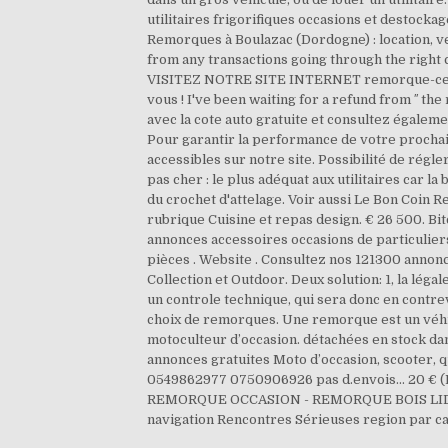
utilitaires frigorifiques occasions et destocka
Remorques à Boulazac (Dordogne) : location, v
from any transactions going through the right 
VISITEZ NOTRE SITE INTERNET remorque-cente
vous ! I've been waiting for a refund from ′′ th
avec la cote auto gratuite et consultez égaleme
Pour garantir la performance de votre prochai
accessibles sur notre site. Possibilité de régl
pas cher : le plus adéquat aux utilitaires car l
du crochet d'attelage. Voir aussi Le Bon Coin 
rubrique Cuisine et repas design. € 26 500. Bi
annonces accessoires occasions de particuliers
pièces . Website . Consultez nos 121300 annonc
Collection et Outdoor. Deux solution: 1, la lég
un controle technique, qui sera donc en contrev
choix de remorques. Une remorque est un véhicu
motoculteur d’occasion. détachées en stock dan
annonces gratuites Moto d’occasion, scooter, 
0549862977 0750906926 pas d.envois... 20 €
REMORQUE OCCASION - REMORQUE BOIS LIDER 
navigation Rencontres Sérieuses region par ca