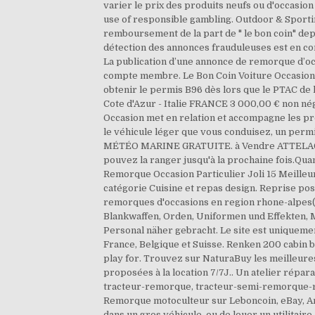
varier le prix des produits neufs ou d'occasion
use of responsible gambling. Outdoor & Spor
remboursement de la part de " le bon coin" dep
détection des annonces frauduleuses est en co
La publication d’une annonce de remorque d’occ
compte membre. Le Bon Coin Voiture Occasion 
obtenir le permis B96 dès lors que le PTAC d
Cote d'Azur - Italie FRANCE 3 000,00 € non
Occasion met en relation et accompagne les pro
le véhicule léger que vous conduisez, un permi
MÉTÉO MARINE GRATUITE. à Vendre ATTELAGE DA
pouvez la ranger jusqu'à la prochaine fois.Quant
Remorque Occasion Particulier Joli 15 Meilleu
catégorie Cuisine et repas design. Reprise p
remorques d'occasions en region rhone-alpes(69
Blankwaffen, Orden, Uniformen und Effekten, M
Personal näher gebracht. Le site est uniquemen
France, Belgique et Suisse. Renken 200 cabin b
play for. Trouvez sur NaturaBuy les meilleure
proposées à la location 7/7J.. Un atelier répa
tracteur-remorque, tracteur-semi-remorque-
Remorque motoculteur sur Leboncoin, eBay, Amaz
dans un gros véhicule, ou de louer un utilitaire.