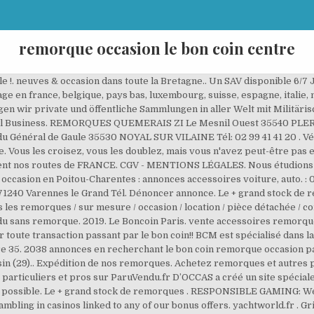
remorque occasion le bon coin centre
le !. neuves & occasion dans toute la Bretagne.. Un SAV disponible 6/7
ge en france, belgique, pays bas, luxembourg, suisse, espagne, italie, m
n wir private und öffentliche Sammlungen in aller Welt mit Militärisc
Local Business. REMORQUES QUEMERAIS ZI Le Mesnil Ouest 35540 PLE
néral de Gaule 35530 NOYAL SUR VILAINE Tél: 02 99 41 41 20 . Vélo
ce. Vous les croisez, vous les doublez, mais vous n'avez peut-être pas 
t nos routes de FRANCE. CGV - MENTIONS LÉGALES. Nous étudions v
asion en Poitou-Charentes : annonces accessoires voiture, auto. : 03
40 Varennes le Grand Tél. Dénoncer annonce. Le + grand stock de re
tes les remorques / sur mesure / occasion / location / pièce détachée / c
ndu sans remorque. 2019. Le Boncoin Paris. vente accessoires remorqu
uir toute transaction passant par le bon coin!! BCM est spécialisé d
ure 35. 2038 annonces en recherchant le bon coin remorque occasion par
in (29).. Expédition de nos remorques. Achetez remorques et autres pi
 particuliers et pros sur ParuVendu.fr D’OCCAS a créé un site spéci
 possible. Le + grand stock de remorques . RESPONSIBLE GAMING: We 
mbling in casinos linked to any of our bonus offers. yachtworld.fr . Gr