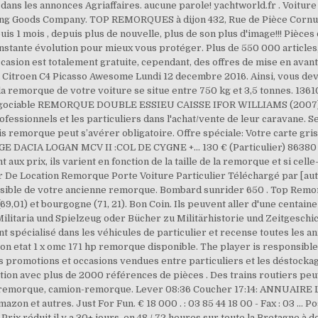
 dans les annonces Agriaffaires. aucune parole! yachtworld.fr . Voitur
ting Goods Company. TOP REMORQUES à dijon 432, Rue de Pièce Cornu
uis 1 mois , depuis plus de nouvelle, plus de son plus d'image!!! Piè
nstante évolution pour mieux vous protéger. Plus de 550 000 articles
asion est totalement gratuite, cependant, des offres de mise en avant 
Citroen C4 Picasso Awesome Lundi 12 decembre 2016. Ainsi, vous dev
e la remorque de votre voiture se situe entre 750 kg et 3,5 tonnes.
 négociable REMORQUE DOUBLE ESSIEU CAISSE IFOR WILLIAMS (2007)
fessionnels et les particuliers dans l'achat/vente de leur caravane. S
s remorque peut s’avérer obligatoire. Offre spéciale: Votre carte gris
CIA LOGAN MCV II :COL DE CYGNE +... 130 € (Particulier) 86380 Ouz
 aux prix, ils varient en fonction de la taille de la remorque et si cell
r De Location Remorque Porte Voiture Particulier Téléchargé par [aut
ossible de votre ancienne remorque. Bombard sunrider 650 . Top Rem
,01) et bourgogne (71, 21). Bon Coin. Ils peuvent aller d'une centaine
ilitaria und Spielzeug oder Bücher zu Militärhistorie und Zeitgeschic
t spécialisé dans les véhicules de particulier et recense toutes les 
on etat 1 x omc 171 hp remorque disponible. The player is responsible 
s promotions et occasions vendues entre particuliers et les déstocka
ration avec plus de 2000 références de pièces . Des trains routiers pe
remorque, camion-remorque. Lever 08:36 Coucher 17:14: ANNUAIRE L
on et autres. Just For Fun. € 18 000 . : 03 85 44 18 00 - Fax : 03 … 
 Prix réduit il y a 30+ jours. en 48 / 72 heures sur toute la Bretagne à d