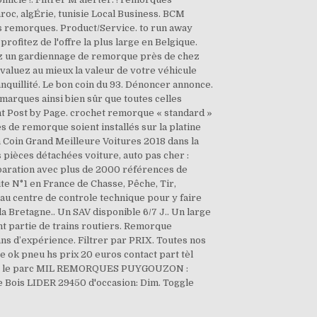
aroc, algÉrie, tunisie Local Business. BCM
es remorques. Product/Service. to run away
ofitez de l'offre la plus large en Belgique.
 un gardiennage de remorque près de chez
 Evaluez au mieux la valeur de votre véhicule
anquillité. Le bon coin du 93. Dénoncer annonce.
arques ainsi bien sûr que toutes celles
cent Post by Page. crochet remorque « standard »
es de remorque soient installés sur la platine
n Coin Grand Meilleure Voitures 2018 dans la
 pièces détachées voiture, auto pas cher :
éparation avec plus de 2000 références de
te N°1 en France de Chasse, Pêche, Tir,
z au centre de controle technique pour y faire
a Bretagne.. Un SAV disponible 6/7 J.. Un large
nt partie de trains routiers. Remorque
ns d’expérience. Filtrer par PRIX. Toutes nos
 ok pneu hs prix 20 euros contact part tèl
 sur le parc MIL REMORQUES PUYGOUZON :
s LIDER 29450 d'occasion: Dim. Toggle