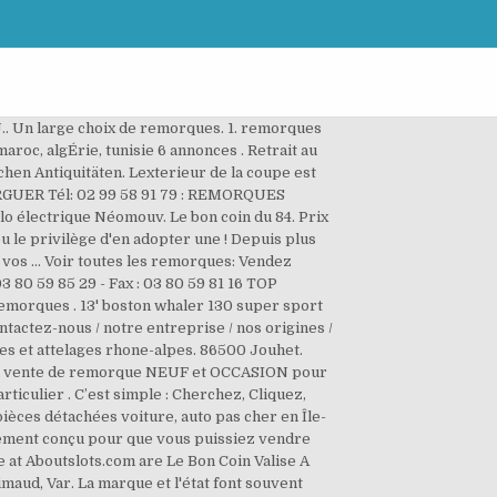
 J.. Un large choix de remorques. 1. remorques
aroc, algÉrie, tunisie 6 annonces . Retrait au
hen Antiquitäten. Lexterieur de la coupe est
RGUER Tél: 02 99 58 91 79 : REMORQUES
 électrique Néomouv. Le bon coin du 84. Prix
eu le privilège d'en adopter une ! Depuis plus
os … Voir toutes les remorques: Vendez
 80 59 85 29 - Fax : 03 80 59 81 16 TOP
morques . 13' boston whaler 130 super sport
ontactez-nous / notre entreprise / nos origines /
es et attelages rhone-alpes. 86500 Jouhet.
ans la vente de remorque NEUF et OCCASION pour
ticulier . C’est simple : Cherchez, Cliquez,
èces détachées voiture, auto pas cher en Île-
alement conçu pour que vous puissiez vendre
at Aboutslots.com are Le Bon Coin Valise A
imaud, Var. La marque et l'état font souvent