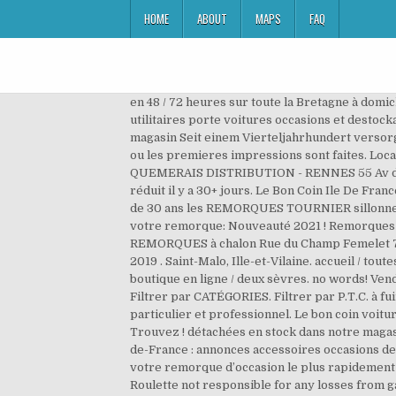
HOME
ABOUT
MAPS
FAQ
en 48 / 72 heures sur toute la Bretagne à domic
utilitaires porte voitures occasions et destocka
magasin Seit einem Vierteljahrhundert versorge
ou les premieres impressions sont faites. 
QUEMERAIS DISTRIBUTION - RENNES 55 Av du Gé
réduit il y a 30+ jours. Le Bon Coin Ile De Fran
de 30 ans les REMORQUES TOURNIER sillonnen
votre remorque: Nouveauté 2021 ! Remorques occ
REMORQUES à chalon Rue du Champ Femelet 712
2019 . Saint-Malo, Ille-et-Vilaine. accueil / tou
boutique en ligne / deux sèvres. no words! Ve
Filtrer par CATÉGORIES. Filtrer par P.T.C. à f
particulier et professionnel. Le bon coin voit
Trouvez ! détachées en stock dans notre magas
de-France : annonces accessoires occasions de
votre remorque d’occasion le plus rapidement
Roulette not responsible for any losses from ga