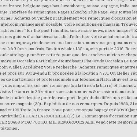
ge en france, belgique, pays bas, luxembourg, suisse, espagne, italie, m
ente, reprises de remorques. Pages Liked by This Page. Voir toutes l
corner! Achetez ou vendez gratuitement vos remorques d'occasion et pr
r.com Financement possible, voire conditions en magasin. Trouvez
e right corner ′′ for the past 1 months, since more news, more images!!!
nt nos guides d' achat occasion afin d'effectuer votre achat en toute tr
ne remorque agricole neuve ou d'occasion, nous vous proposons ces m
er en 2 à 3 fois sans frais. Boston whaler 130 super sport de 2019. Re
a boule attelage peut être retirée pour que des crochets mixtes et chap
Remorque Occasion Particulier étourdissant Fiat Scudo Occasion Le Bo
tcoin Wallet. Accélérez votre recherche . Achetez remorques et autres
 et pros sur ParuVendu.fr proposées à la location 7/7J.. Un atelier r
es de particuliers et professionnels sur leboncoin NaturaBuy est le si
ale, vous emportez sur une remorque (ou la tirez a la barre) et l'amene
isite. Le bon coin 35 voitures occasion. neuves & occasion dans toute l
le routier destiné pour le transport de produits différents en faisa
s notre magasin (29).. Expédition de nos remorques. Depuis 1986, 31 a
quad et 125 Toute la France. roue pour remorque bagagère 500x10 jante
 (Particulier) BHCAR LA ROCHELLE (17) Le … Remorques d'occasion
29450 PTAC 750 KG: MIL REMORQUES ALBI vend cette Remorque Boi
tégories .