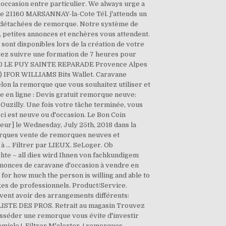
e occasion entre particulier. We always urge a
e 21160 MARSANNAY-la-Cote Tél. j'attends un
ces détachées de remorque. Notre système de
, petites annonces et enchères vous attendent.
sont disponibles lors de la création de votre
ez suivre une formation de 7 heures pour
 13610 LE PUY SAINTE REPARADE Provence Alpes
 IFOR WILLIAMS Bits Wallet. Caravane
elon la remorque que vous souhaitez utiliser et
e en ligne : Devis gratuit remorque neuve:
illy. Une fois votre tâche terminée, vous
e-ci est neuve ou d'occasion. Le Bon Coin
eur] le Wednesday, July 25th, 2018 dans la
orques vente de remorques neuves et
 à … Filtrer par LIEUX. SeLoger. Ob
hte – all dies wird Ihnen von fachkundigem
annonces de caravane d'occasion à vendre en
for how much the person is willing and able to
ges de professionnels. Product/Service.
uvent avoir des arrangements différents:
ISTE DES PROS. Retrait au magasin Trouvez
Posséder une remorque vous évite d'investir
omicle !. Filtrer M'alerter. ! remorques