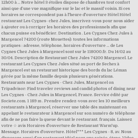
12h00 à … Notre hôtel 3 étoiles dispose de chambres tout confort
ainsi que d’une vue magnifique sur le lac et le massif voisin. Si ces
horaires ne correspondent pas à l'heure d'ouverture Hôtel Hôtel
restaurant Les Cygnes- chez Jules, inscrivez-vous pour nous aider
à ajouter ou à corriger les horaires des professionnels afin que
chacun puisse en bénéficier. Destination . Les Cygnes Chez Jules à
Margencel 74200 (route Mouettes): toutes les informations
pratiques : adresse, téléphone, horaires d'ouverture ... de Les
Cygnes Chez Jules à Margencel sont sur le 118000.fr. Du 14/02 au
30/04. Description de Restaurant Chez Jules 74200 Margencel. Le
restaurant Les Cygnes Chez Jules situé au port de Sechex à
Margencel est un restaurant historique des bords du lac Léman
gérée par la même famille depuis plusieurs générations.
Restaurants near Les Cygnes - Chez Jules, Margencel on
Tripadvisor: Find traveler reviews and candid photos of dining near
Les Cygnes - Chez Jules in Margencel, France. Service édité par
Societe.com. 1 189 m . Prendre rendez-vous avec les 10 meilleurs
restaurants à Margencel, réserver une table dès maintenant en
appelant le restaurateur à Margencel sur son numéro de téléphone
afin de ne pas faire la queue devant le restaurant. français. Laissez
votre ☆ avis Horaires d'ouverture de Restaurant Warm'up.
Message. Horaires d'ouverture. Hôtel*** Les Cygnes - 8, av. Nous
disposons aussi d’un restaurant idéal pour une soirée-étape. Video