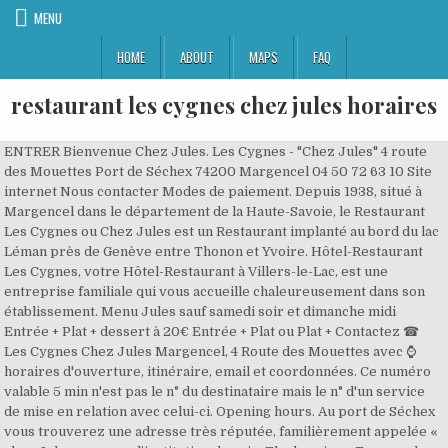
MENU
HOME
ABOUT
MAPS
FAQ
restaurant les cygnes chez jules horaires
ENTRER Bienvenue Chez Jules. Les Cygnes - "Chez Jules" 4 route
des Mouettes Port de Séchex 74200 Margencel 04 50 72 63 10 Site
internet Nous contacter Modes de paiement. Depuis 1938, situé à
Margencel dans le département de la Haute-Savoie, le Restaurant
Les Cygnes ou Chez Jules est un Restaurant implanté au bord du lac
Léman près de Genève entre Thonon et Yvoire. Hôtel-Restaurant
Les Cygnes, votre Hôtel-Restaurant à Villers-le-Lac, est une
entreprise familiale qui vous accueille chaleureusement dans son
établissement. Menu Jules sauf samedi soir et dimanche midi
Entrée + Plat + dessert à 20€ Entrée + Plat ou Plat + Contactez ☎
Les Cygnes Chez Jules Margencel, 4 Route des Mouettes avec ⌚
horaires d'ouverture, itinéraire, email et coordonnées. Ce numéro
valable 5 min n'est pas le n° du destinataire mais le n° d'un service
de mise en relation avec celui-ci. Opening hours. Au port de Séchex
vous trouverez une adresse très réputée, familièrement appelée «