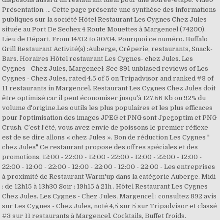
Présentation. ... Cette page présente une synthèse des informations
publiques sur la société Hôtel Restaurant Les Cygnes Chez Jules
située au Port De Sechex 4 Route Mouettes à Margencel (74200).
Lieu de Départ. From 14/02 to 30/04. Pourquoi ce numéro. Buffalo
Grill Restaurant Activité(s) :Auberge, Crêperie, restaurants, Snack-
Bars. Horaires Hôtel restaurant Les Cygnes- chez Jules. Les
Cygnes - Chez Jules, Margencel: See 891 unbiased reviews of Les
Cygnes - Chez Jules, rated 4.5 of 5 on Tripadvisor and ranked #3 of
11 restaurants in Margencel. Restaurant Les Cygnes Chez Jules doit
être optimisé car il peut économiser jusqu'à 127.56 Kb ou 92% du
volume d'origine.Les outils les plus populaires et les plus efficaces
pour l'optimisation des images JPEG et PNG sont Jpegoptim et PNG
Crush. C’est l’été, vous avez envie de poissons le premier réflexe
est de se dire allons « chez Jules ». Bon de réduction Les Cygnes "
chez Jules" Ce restaurant propose des offres spéciales et des
promotions. 12:00 - 22:00 - 12:00 - 22:00 - 12:00 - 22:00 - 12:00 -
22:00 - 12:00 - 22:00 - 12:00 - 22:00 - 12:00 - 22:00 - Les entreprises
à proximité de Restaurant Warm'up dans la catégorie Auberge. Midi
: de 12h15 à 13h30 Soir : 19h15 à 21h . Hôtel Restaurant Les Cygnes
Chez Jules. Les Cygnes - Chez Jules, Margencel : consultez 892 avis
sur Les Cygnes - Chez Jules, noté 4,5 sur 5 sur Tripadvisor et classé
#3 sur 11 restaurants à Margencel. Cocktails, Buffet froids.