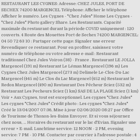
RESTAURANT LES CYGNES: Adresse: CHEZ JULES, PORT DE
SECHEX 74200 MARGENCEL Téléphone: Afficher le téléphone
Afficher le numéro. Les Cygnes - "Chez Jules" Home Les Cygnes -
"Chez Jules" Photo gallery Share. Les Restaurants. Capacité
maximale du restaurant durant la période COVID uniquement : 120
couverts. 4 Route des Mouettes Port de Sechex 74200 MARGENCEL:
04 50 72 63 10 : Partager cette page: Signaler une erreur
Revendiquer ce restaurant. Pour en profiter, saisissez votre
numéro de téléphone ou votre adresse e-mail : Restaurant
traditionnel Chez Jules Voiron (38) - France . Restaurant LE JOLLA
Margencel (191 m) Restaurant Le Léman Margencel (196 m) Les
Cygnes Chez Jules Margencel (273 m) Delimele Le-Clos-Du-Lac
Margencel (445 m) Le Clos du Lac Margencel (452 m) Restaurant le
Redon Margencel (490 m) Restaurant Des Pêcheur Sciez (532 m)
Restaurant Les Pecheurs Sciez (1 km) SAS DE LA PLAGE Sciez (1 km)
Voir + Aux Cygnes, tout est exceptionnel. Les cygnes "Chez Jules"
Les cygnes "Chez Jules" Crédit photo : Les cygnes "Chez Jules"
Créé le 13/04/2007 07:36, Mise à jour 02/06/2020 08:27 par Office
de Tourisme de Thonon-les-Bains Envoyer. Et si vous séjournez
chez nous, ... Horaires du restaurant sur le lac d'Evian. Signaler une
erreur × E-mail. Lunchtime service: 12 NOON - 2 PM, evening
service: 7 PM - 10 PM. Contacter par courrier à l'adresse postale : 4