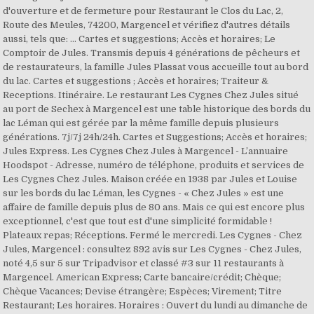
d'ouverture et de fermeture pour Restaurant le Clos du Lac, 2,
Route des Meules, 74200, Margencel et vérifiez d'autres détails
aussi, tels que: … Cartes et suggestions; Accès et horaires; Le
Comptoir de Jules. Transmis depuis 4 générations de pêcheurs et
de restaurateurs, la famille Jules Plassat vous accueille tout au bord
du lac. Cartes et suggestions ; Accès et horaires; Traiteur &
Receptions. Itinéraire. Le restaurant Les Cygnes Chez Jules situé
au port de Sechex à Margencel est une table historique des bords du
lac Léman qui est gérée par la même famille depuis plusieurs
générations. 7j/7j 24h/24h. Cartes et Suggestions; Accès et horaires;
Jules Express. Les Cygnes Chez Jules à Margencel - L’annuaire
Hoodspot - Adresse, numéro de téléphone, produits et services de
Les Cygnes Chez Jules. Maison créée en 1938 par Jules et Louise
sur les bords du lac Léman, les Cygnes - « Chez Jules » est une
affaire de famille depuis plus de 80 ans. Mais ce qui est encore plus
exceptionnel, c'est que tout est d'une simplicité formidable !
Plateaux repas; Réceptions. Fermé le mercredi. Les Cygnes - Chez
Jules, Margencel : consultez 892 avis sur Les Cygnes - Chez Jules,
noté 4,5 sur 5 sur Tripadvisor et classé #3 sur 11 restaurants à
Margencel. American Express; Carte bancaire/crédit; Chèque;
Chèque Vacances; Devise étrangère; Espèces; Virement; Titre
Restaurant; Les horaires. Horaires : Ouvert du lundi au dimanche de