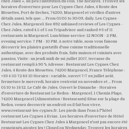
chez Jules », un peu l’institution du coin. The horaires. Trouvez les
horaires d'ouverture pour Les Cygnes Chez Jules, 4 Route des
Mouettes, Port de Sechex, 74200, Margencel et vérifiez d'autres
détails aussi, tels que: … From 01/05 to 30/09, daily. Les Cygnes -
Chez Jules, Margencel: See 892 unbiased reviews of Les Cygnes -
Chez Jules, rated 4.5 of 5 on Tripadvisor and ranked #3 of 11
restaurants in Margencel. Lunchtime service: 12 NOON - 2 PM,
evening service: 7 PM - 10 PM. A notre table, nous vous faisons
découvrir les plaisirs gustatifs d'une cuisine traditionnelle
authentique, avec des produits frais, faits maison et cuisinés avec
passion. Visite : un jeudi midi de mi-juillet 2017, terrasse du
restaurant rempli à 90 % Adresse : Restaurant Les Cygnes Chez
Jules, 4 Route des Mouettes, 74200 Margencel, France Téléphone :
+33 4 50 72 63 10 Horaire : variable, ouvert 7/7 en juillet août,
fermeture le mercredi, horaire restreint en novembre et … From
01/10 to 13/12. Le Café de Jules. Ouvert le Dimanche - Horaires
d'ouverture de Restaurant Le Redon - Margencel, 1 Chemin Plage,
74200 Margencel (Alimentation / Restaurants) Situe sur la plage du
Redon, venez decouvrir un endroit ou il fait bon vivre.
www.restaurant-les-cygnes.fr. Les pieds dans l'eau à l''hôtel
restaurant Les Cygnes à Evian . Les horaires d'ouverture de Hôtel
Restaurant Les Cygnes Chez Jules à Margencel n'ont pas encore été
renseignés.ajoutez les ! Closed on Wednesday. Trouvez les horaires