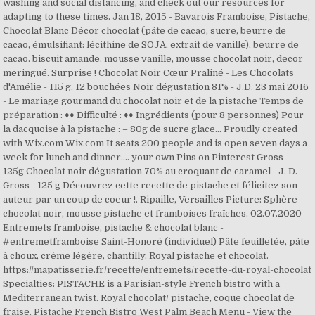
washing and social distancing, and check out our resources for
adapting to these times. Jan 18, 2015 - Bavarois Framboise, Pistache,
Chocolat Blanc Décor chocolat (pâte de cacao, sucre, beurre de
cacao, émulsifiant: lécithine de SOJA, extrait de vanille), beurre de
cacao. biscuit amande, mousse vanille, mousse chocolat noir, decor
meringué. Surprise ! Chocolat Noir Cœur Praliné - Les Chocolats
d'Amélie - 115 g, 12 bouchées Noir dégustation 81% - J.D. 23 mai 2016
- Le mariage gourmand du chocolat noir et de la pistache Temps de
préparation : ♦♦ Difficulté : ♦♦ Ingrédients (pour 8 personnes) Pour
la dacquoise à la pistache : – 80g de sucre glace… Proudly created
with Wix.com Wix.com It seats 200 people and is open seven days a
week for lunch and dinner.… your own Pins on Pinterest Gross -
125g Chocolat noir dégustation 70% au croquant de caramel - J. D.
Gross - 125 g Découvrez cette recette de pistache et félicitez son
auteur par un coup de coeur !. Ripaille, Versailles Picture: Sphère
chocolat noir, mousse pistache et framboises fraîches. 02.07.2020 -
Entremets framboise, pistache & chocolat blanc -
#entremetframboise Saint-Honoré (individuel) Pâte feuilletée, pâte
à choux, crème légère, chantilly. Royal pistache et chocolat.
https://mapatisserie.fr/recette/entremets/recette-du-royal-chocolat
Specialties: PISTACHE is a Parisian-style French bistro with a
Mediterranean twist. Royal chocolat/ pistache, coque chocolat de
fraise. Pistache French Bistro West Palm Beach Menu - View the