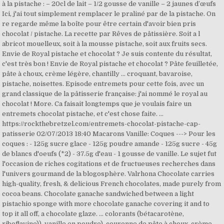
à la pistache : – 20cl de lait – 1/2 gousse de vanille – 2 jaunes d’œufs
Ici, j'ai tout simplement remplacer le praliné par de la pistache. On
re regarde même la boîte pour être certain d'avoir bien pris
chocolat / pistache. La recette par Rêves de pâtissière. Soit a l
abricot mouelleux, soit à la mousse pistache, soit aux fruits secs.
Envie de Royal pistache et chocolat ? Je suis contente du résultat,
c'est très bon ! Envie de Royal pistache et chocolat ? Pâte feuilletée,
pâte à choux, crème légère, chantilly ... croquant, bavaroise,
pistache, noisettes. Episode entremets pour cette fois, avec un
grand classique de la pâtisserie française: j'ai nommé le royal au
chocolat ! More. Ca faisait longtemps que je voulais faire un
entremets chocolat pistache, et c'est chose faite. …
https://rockthebretzel.com/entremets-chocolat-pistache-cap-
patisserie 02/07/2013 18:40 Macarons Vanille: Coques ---> Pour les
coques : - 125g sucre glace - 125g poudre amande - 125g sucre - 45g
de blancs d'oeufs (*2) - 37.5g d'eau - 1 gousse de vanille. Le sujet fut
l'occasion de riches cogitations et de fructueuses recherches dans
l'univers gourmand de la blogosphère. Valrhona Chocolate carries
high-quality, fresh, & delicious French chocolates, made purely from
cocoa beans. Chocolate ganache sandwiched between a light
pistachio sponge with more chocolate ganache covering it and to
top it all off, a chocolate glaze. ... colorants (bétacarotène,
riboflavine)), vanille en poudre). couronne de pâte à choux, crème