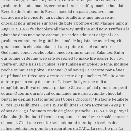
pralinée. biscuit amande, crème au beurre café, ganache chocolat.
Recette de l'entremets Royal chocolat en pas à pas, avec une
dacquoise à la noisette, un praliné feuilletine, une mousse au
chocolat noir intense sur base de pâte à bombe et un glaçage miroir.
Aug 30, 2014 - It's chocolate all the way until the end now. Truffes à la
pistache dans une boîte cadeau , un cadeau doux et original.Ces
pralines combinent le goût bien aimé de la pistache avec l'esprit
gourmand du chocolat blanc: et une pointe de sel raffiné de
Guérande rend ces chocolats encore plus uniques. Salambo. Enter
our online ordering web site designed to make life easier for you.
Vente en ligne Bsissa Tunisie, zrir tunisien et Epicerie Fine. mousse
peche et mousse poire. Discover (and save!) La recette par Rêves
de pâtissière. Découvrez cette recette de pistache et félicitez son
auteur par un coup de coeur !. Laissez-la figer une nuit au
congélateur. Royal chocolat pistache Gâteau spécial pour mon petit
cousin Quentin qui m'avait commandé un gâteau vanille-chocolat-
pistache depuis fort longtemps ! Cônes Chocolat / Pistache Feuilleté
6 Fois 120 Millilitres 6 Fois 120 Millilitres - Cora Extreme - 426 g, 6
cônes de 71 g Bâtonnets envie de glace pistache - U - x4, 258 g Royal
Chocolat (individuel) Biscuit, croquant caramel beurre salé, mousse
chocolat. C'est une recette sensiblement identique à celles des
fiches techniques pour la préparation du CAP.... La recette par La