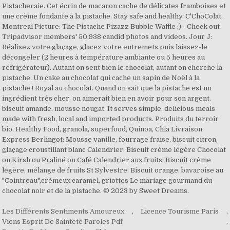
Pistacheraie. Cet écrin de macaron cache de délicates framboises et
une crème fondante à la pistache. Stay safe and healthy. C'ChoColat,
Montreal Picture: The Pistache Pizazz Bubble Waffle :) - Check out
Tripadvisor members' 50,938 candid photos and videos. Jour J:
Réalisez votre glaçage, glacez votre entremets puis laissez-le
décongeler (2 heures à température ambiante ou 5 heures au
réfrigérateur). Autant on sent bien le chocolat, autant on cherche la
pistache. Un cake au chocolat qui cache un sapin de Noël à la
pistache ! Royal au chocolat. Quand on sait que la pistache est un
ingrédient très cher, on aimerait bien en avoir pour son argent.
biscuit amande, mousse nougat. It serves simple, delicious meals
made with fresh, local and imported products. Produits du terroir
bio, Healthy Food, granola, superfood, Quinoa, Chia Livraison
Express Berlingot: Mousse vanille, fourrage fraise, biscuit citron,
glaçage croustillant blanc Calendrier: Biscuit crème légère Chocolat
ou Kirsh ou Praliné ou Café Calendrier aux fruits: Biscuit crème
légère, mélange de fruits St Sylvestre: Biscuit orange, bavaroise au
"Cointreau",crémeux caramel, griottes Le mariage gourmand du
chocolat noir et de la pistache. © 2023 by Sweet Dreams.
Les Différents Sentiments Amoureux
,
Licence Tourisme Paris
,
Viens Esprit De Sainteté Paroles Pdf
,