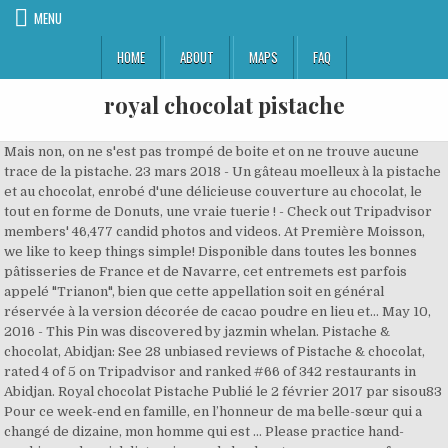
MENU
HOME
ABOUT
MAPS
FAQ
royal chocolat pistache
Mais non, on ne s'est pas trompé de boite et on ne trouve aucune
trace de la pistache. 23 mars 2018 - Un gâteau moelleux à la pistache
et au chocolat, enrobé d'une délicieuse couverture au chocolat, le
tout en forme de Donuts, une vraie tuerie ! - Check out Tripadvisor
members' 46,477 candid photos and videos. At Première Moisson,
we like to keep things simple! Disponible dans toutes les bonnes
pâtisseries de France et de Navarre, cet entremets est parfois
appelé "Trianon", bien que cette appellation soit en général
réservée à la version décorée de cacao poudre en lieu et… May 10,
2016 - This Pin was discovered by jazmin whelan. Pistache &
chocolat, Abidjan: See 28 unbiased reviews of Pistache & chocolat,
rated 4 of 5 on Tripadvisor and ranked #66 of 342 restaurants in
Abidjan. Royal chocolat Pistache Publié le 2 février 2017 par sisou83
Pour ce week-end en famille, en l’honneur de ma belle-sœur qui a
changé de dizaine, mon homme qui est … Please practice hand-