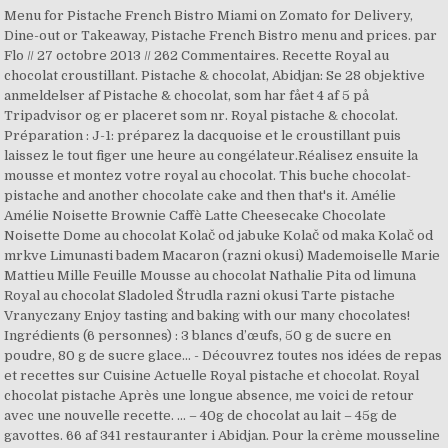
Menu for Pistache French Bistro Miami on Zomato for Delivery,
Dine-out or Takeaway, Pistache French Bistro menu and prices. par
Flo // 27 octobre 2013 // 262 Commentaires. Recette Royal au
chocolat croustillant. Pistache & chocolat, Abidjan: Se 28 objektive
anmeldelser af Pistache & chocolat, som har fået 4 af 5 på
Tripadvisor og er placeret som nr. Royal pistache & chocolat.
Préparation : J-1: préparez la dacquoise et le croustillant puis
laissez le tout figer une heure au congélateur.Réalisez ensuite la
mousse et montez votre royal au chocolat. This buche chocolat-
pistache and another chocolate cake and then that's it. Amélie
Amélie Noisette Brownie Caffè Latte Cheesecake Chocolate
Noisette Dome au chocolat Kolač od jabuke Kolač od maka Kolač od
mrkve Limunasti badem Macaron (razni okusi) Mademoiselle Marie
Mattieu Mille Feuille Mousse au chocolat Nathalie Pita od limuna
Royal au chocolat Sladoled Štrudla razni okusi Tarte pistache
Vranyczany Enjoy tasting and baking with our many chocolates!
Ingrédients (6 personnes) : 3 blancs d’œufs, 50 g de sucre en
poudre, 80 g de sucre glace... - Découvrez toutes nos idées de repas
et recettes sur Cuisine Actuelle Royal pistache et chocolat. Royal
chocolat pistache Après une longue absence, me voici de retour
avec une nouvelle recette. ... – 40g de chocolat au lait – 45g de
gavottes. 66 af 341 restauranter i Abidjan. Pour la crème mousseline