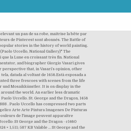
 special exhibit. Saint Georges et le dragon (1445) Format. It shows a scene from the famous story of Saint George and the Dragon. george et le dragon de Paolo Uccello | Reproductions D'œuvres D'art | Most-Famous-Paintings.com +1 (707) 877 4321 +33 (977) 198 888. De sa lance, il transperce la tête du dragon. The Florentine Gallery The painting on wood by Paolo Uccello represents Saint George running the dragon through with his lance, as it prepares to devour the king’s daughter. Uccello gilt als Vater der perspektivischen Malerei in Italien und war ein experimentierfreudiger und auch etwas exzentrischer Zeitgenosse. St. George and the Dragon, 1456 by Paolo Uccello (1397-1475, Italy) | Art Reproductions Paolo Uccello | WahooArt.com. Un tourbillon surplombe le cavalier au-delà d'arbres vert foncé. Au loin, on aperçoit des collines ainsi que des remparts indiquant la distance séparant la scène de la ville de Silène. Détails sur ce lien ACCUEIL TOP 100; TOP 500; TOP 1000; EN VITRINE PROCESS F.A.Q. The painting is used as the basis for the U. The legend tells of the knight slaying a dragon that demanded human sacrifices. Paolo Uccello (1397 - 1475) Style . Lais Puzzle Paolo Uccello – Saint Georges et Le Dragon, Detail, 100 Teile bei Amazon.de | Günstiger Preis | Kostenloser Versand ab 29€ für ausgewählte Artikel File:Paolo Uccello 047b.jpg. St George and the Dragon 1458-60 Oil on canvas, 52 x 90 cm Musée Jacquemart-André, Paris: The majority of art historians attribute to Paolo Uccello the two small paintings of St George and the Dragon (National Gallery, London and MusÃ©e Jacquemart-AndrÃ©, Paris). The first mention of it being there is 1898. File; File history; File usage on Commons; File usage on other wikis; Size of this preview: 784 × 600 pixels. The saint on his prancing charger plunges his spear into the head of an oddly triangular dragon, whose shape mirrors the entrance to his cave; the elegant, but rather bored-looking, princess already has … It is on display in the National Gallery, London, United Kingdom. The eye in the storm gathering on the right of Saint George is lined up with his spear showing there has been divine intervention. A. Fanthorpe poem, Not My Best Side,[2] and may have served as inspiration for Sir John Tenniel's illustration of the Jabberwock in Through the Looking-Glass, and What Alice Found There. Many artists glorified the deeds of the saint, but none of their works can match the magnificent picture of Uccello. Le saint, sur un cheval pommelé blanc cabré à droite, porte une armure assis sur une sellerie rouge. La dernière modification de cette page a été faite le 23 mai 2019 à 10:18. Information about the painting, location, other paintings of the artist. [1] It was formerly housed in the Palais Lanckoroński in Vienna, belonging to Count Karol Lanckoroński and