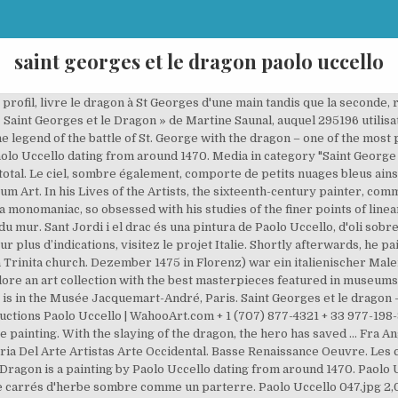
saint georges et le dragon paolo uccello
t Library. Paolo Uccello, 1438, Battaglia di San Romano: Disarcionamento di Bernardino della Ciarda, Galleria degli Uffizzi, Firenze. Oeuvre; Artiste. Cette peinture sur bois de Paolo Uccello représente Saint Georges transperçant, de sa lance, le dragon qui s’apprêtait à dévorer la fille du roi. Uccello a peint au milieu du XVe un saint Georges qui est devenu une référence picturale, au même titre que la Cène de Léonard de Vinci.Voir et Dire vous propose de revisiter, du XVe au XXIe, jusqu'à Warhol et Kantor, cette figure de légende qui a été déclinée sur de multiples modes car le mythe du super héros a toujours passionné. ★ Image resolution: 1000×749 px. Saint Georges et le dragon est une œuvre du peintre Paolo Uccello, peinte vers 1470. Aug 30, 2017 - St George and the Dragon by Paolo Uccello coloring page from St. George's Day category. modifier - modifier le code - modifier Wikidata, Saint Georges et le dragon est une œuvre du peintre Paolo Uccello, peinte vers 1470. It was formerly housed in the Palais Lanckoroński in Vienna, belonging to Count Karol Lanckoroński and sold … Sa lance traverse la composition en une diagonale aboutissant dans la gueule du dragon déployant ses ailes ; sa robe est verte, ses ailes portent des anneaux de couleur. Derrière eux la grotte s'ouvre dans une roche aux contours stylisés et révèle une source. Behind St. George we can see a storm, and his spear lines up with the eye of the storm, indicating divine intervention assisted with the easy defeat of the dragon. His most famous works include the paintings Saint George and the Dragon and The Hunt, as well as various frescoes such as the … Vous pouvez partager vos connaissances en l’améliorant (comment ?) Home Artists Artworks Buy About us Buy 5 prints and get 10% + 15% off on all items. Initialement partie de la collection de Karol Lanckoroński, elle est exposée à la National Gallery de Londres. Paolo Uccello peignit également deux autres œuvres du même thème en : Un article de Wikipédia, l'encyclopédie libre. The above painting by Paolo Uccello, from around 1470, is a surreal, stylized retelling of the legend of Saint George and the Dragon. Paolo di Dono, besser bekannt als Paolo Uccello, (* 1397 in Florenz; † 10. Saint Georges et le dragon est une œuvre du peintre Paolo Uccello, peinte vers 1470. La simple observation ne permet pas de deviner la suite, mais tous les chrétiens, au 15e siècle, connaissaient la légende. Video de la restauration de St Georges terrassant le dragon, de Paolo Uccelo, conservé au musée Jacquemart-André. St George slaying the dragon Paolo Uccello (c. 1430) View in Augmented Reality. Album: Paolo Uccello, #7/27. Artiste : Paolo Uccello (Paolo di Dono) , reproductions de tableaux par impression sur papier de haute qualité, impression sur toile d'artiste 100% coton, impression sur verre trempé, impression sur plexiglas, impression sur bois, impression sur aluminium et copies de peintures à huile sur toile peintes à la main réalisées par des artistes peintres expérimentés. From Wikimedia Commons, the free media repository. Conformément à l'iconographie chrétienne il s'agit du combat de saint Georges de Lydda l'opposant au dragon retenant une princesse prisonnière près d'une grotte. This theme, which is oriental in origin, was adopted by the Christians to symbolise the deliverance of the Church, oppressed by paganism. Ce thème, d’origine orientale, a été repris par les chrétiens pour symboliser la délivrance de l’église opprimée par le paganisme. St . [3], Through the Looking-Glass, and What Alice Found There, Paolo Uccelo | Saint George and the Dragon | NG6294, Adoration of the Christ Child with Saint Jerome, Saint Mary Magdalene and Saint Eustace, https://en.wikipedia.org/w/index.php?title=Saint_George_and_the_Dragon_(Uccello)&oldid=986063357, Collections of the National Gallery, London, Wikipedia articles with RKDID identifiers, Creative Commons Attribution-ShareAlike License, This page was last edited on 29 October 2020, at 15:49. CYBER MONDAY Remise de 40% sur tous les articles! Cela n'affecte pas la qualité de nos impressions et peintures. Saint Georges et le dragon. Jump to navigation Jump to search. Make your dream of living inside the Louvre come true or give your home the feel of Whitney’s