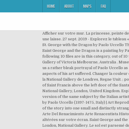
HOME
ABOUT
MAPS
FAQ
Afficher sur votre mur. La princesse, peinte de profil, livre le dragon à St Georges d'une main tandis que la seconde, relevant un pan de sa robe, maitrise la bête par une laisse. 27 sept. 2019 - Explorez le tableau « Saint Georges et le Dragon » de Martine Saunal, auquel 295196 utilisateurs de Pinterest sont abonnés. The Battle of St. George with the Dragon by Paolo Uccello The legend of the battle of St. George with the dragon – one of the most popular stories in the history of world painting. Saint George and the Dragon is a painting by Paolo Uccello dating from around 1470. Media in category "Saint George (Paolo Uccello, National Gallery)" The following 10 files are in this category, out of 10 total. Le ciel, sombre également, comporte de petits nuages bleus ainsi que la Lune en croissant très fin. National Gallery of Victoria Melbourne, Australia . Museum Art. In his Lives of the Artists, the sixteenth-century painter, commentator, and biographer Giorgio Vasari gives us a rather bleak portrayal of Paolo Uccello as a monomaniac, so obsessed with his studies of the finer points of linear perspective that, in Vasari’s opinion, other aspects of his art suffered. Changer la couleur du mur. Sant Jordi i el drac és una pintura de Paolo Uccello, d'oli sobre tela, datada al voltant de 1456.Està exposada a la National Gallery de Londres, Regne Unit. ; pour plus d’indications, visitez le projet Italie. Shortly afterwards, he painted three frescoes with scenes from the life of Saint Francis above the left door of the Santa Trinita church. Dezember 1475 in Florenz) war ein italienischer Maler und Mosaikkünstler. It is on display in the National Gallery, London, United Kingdom. Explore an art collection with the best masterpieces featured in museums around the world. An earlier less dramatic version of the same subject by the Italian artist is in the Musée Jacquemart-André, Paris. Saint Georges et le dragon - Paolo Uccello. St. George and the Dragon, 1456 by Paolo Uccello (1397-1475, Italy) | Art Reproductions Paolo Uccello | WahooArt.com + 1 (707) 877-4321 + 33 977-198-888 . Paolo Uccello has compressed two parts of the story into one small and distinctly strange painting. With the slaying of the dragon, the hero has saved … Fra Angelico Arte Arte Pintura Imagenes De Pinturas Arte Del Renacimiento Arte Renacentista Historia Del Arte Artistas Arte Occidental. Basse Renaissance Oeuvre. Les couleurs de l'image peuvent apparaître altérées sur votre écran. Saint George and the Dragon is a painting by Paolo Uccello dating from around 1470. Paolo Uccello: St George and the Dragon - c1460 London, National Gallery. Le sol est parsemé de carrés d'herbe sombre comme un parterre. Paolo Uccello 047.jpg 2,024 × 1,511; 587 KB Valable … St George and the Dragon c oil on canvas for detail see Uccello Paolo National Gallery London UK The Bridgeman Ar