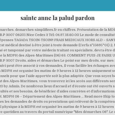
sainte anne la palud pardon
vous pouvez prendre contact : soit via l'accueil téléphonique au 0.805.560.580 de 8 heures 30 à 20 heures du lundi au samedi; soit via le service en ligne "Mes démarches 06" Puisse cet outil innovant simplifier le quotidien et accompagner les seniors et les personnes handicapées dans leurs démarches administratives les plus usuelles et les plus essentielles de leur vie. Créées grâce à la loi du 11 février 2005, les MDPH visent à « l’égalité des droits et des chances, la participation et la citoyenneté des personnes handicapées ». 2. Centre administratif départemental 147 boulevard du Mercantour - B.P 3007 06201 Nice Cedex 3 Tél: 04.97.18.60.00 Se Connexion Menu. Rapprocher les services publics des usagers grâce aux nouvelles technologies, tel est l'objectif du portail unique de services en ligne mis en service par le Département des Alpes-Maritimes pour apporter une réponse de proximité aux personnes âgées et aux personnes handicapées. La MDPH offre un accès unifié aux droits et prestations prévus pour les personnes handicapées dans le département des Alpes Maritimes (06). 06200 Nice, https://mdph.departement06.fr/mdph-06-7374.html, Connaître les prestations auxquelles vous pouvez prétendre, Constituer un dossier complet (les formulaires), Connaître la procédure de traitement de votre demande, Suivre l'évolution de votre demande en ligne, Vous souhaitez être employeur direct dans le cadre de la PCH, La scolarisation des enfants et adolescents handicapés, Les maisons départementales des personnes handicapées, La Caisse Nationale de Solidarité pour l'Autonomie (CNSA), Transport scolaire des élèves et étudiants en situation de handicap, 10 conseils pour mieux vivre au quotidien, Des solutions de répits dans les Alpes-Maritimes, Autisme et troubles envahissants du développement, Inspection académique des Alpes-Maritimes, DDTM 06 et habitat logement (accessibilité des bâtiments). Pour une demande 100% en ligne, vous devez compléter le dossier de demande en utilisant le lien "ACCÉDER AU FORMULAIRE EN LIGNE DE 1ère DEMANDE D'APA À DOMICILE" ci-dessus.. Vous pouvez également retirer un dossier « papier » notamment dans une maison des solidarités départementales, un centre communal d’action social, … boulevard du Mercantour - B.P 3007 06201 Nice Cedex 3. J 15 à 30. Réalisez vos démarches en ligne : déposez votre dossier et suivez son évolution dans votre espace personnel. Que vous soyez bénéficiaire d'une aide sociale ou professionnel de l'action sociale agissant pour le Département des Alpes-Maritimes, vous trouverez ici les accès aux différents services en ligne vous permettant de gérer vos relations avec la collectivité. Le Département des Alpes-Maritimes facilite votre quotidien au travers du portail « Mes démarches 06 ». Amitié du samedi bonjour! ADMINISTRATION + MDPH : MES DEMARCHES ! Avec FranceConnect France connect est la solution proposée par l’État pour sécuriser et simplifier la connexion aux services en ligne. La réponse est dans l’aide en ligne. Mes démarches en ligne. !, Coups de "gueule", Tous les articles. Les services en ligne personnes âgées / personnes handicapées. E-mail; Facebook; Twitter; Imprimer; Déposez et suivez vos demandes en ligne. Après validation de votre adresse électronique, il vous sera envoyé un courriel pour ouvrir votre compte. Mes démarches en ligne - Marchés et Fournisseurs L’espace « service en ligne » est mis à votre disposition pour vous permettre de déposer vos factures gratuitement sur le portail Chorus Pro, de candidater aux offres des marchés publics par la plateforme e-marches06 et de payer vos ASAP directement en ligne. Les bénéficiaires pourront suivre étape par étape le traitement de leur dossier, consultable et mis à jour 24h sur 24h. Comment suivre sa demande auprès de la MDPH ? Si le dossier est incomplet, je reçois un courrier me demandant les pièces administratives manquantes. Les services en ligne personnes âgées / personnes handicapées. Développé dans le cadre du SMART Deal, ce portail vous permet de réaliser toutes vos démarches auprès de la collectivité de manière simple, rapide et efficace depuis un smartphone, une tablette ou un ordinateur. Allocation personnalisée d'autonomie. La MDPH est ouverte tous les jours de 8h30 à 12h et de 13h30 à 17h, sauf les 1er et 3e jeudis après-midis de chaque mois. Connectez-vous. Consultez l'ensemble de l'actualité des Alpes-Maritimes et prenez connaissance de l'ensemble des aides et … Retr