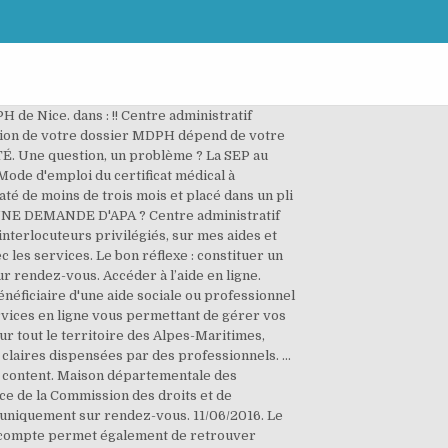
ouvez ici toutes les informations pratiques concernant la MDPH 06000 (adresses, horaires d’ouverture, etc.). La MDPH du Val d'Oise a mis en place un téléservice vous permettant de déposer vos demandes en ligne, et de suivre leur avancement. L’accueil et les services de la MDPH fermeront exceptionnellement à 16h les jeudis 24 et 31 décembre 2020. MDPH Actuellement sélectionn é. Accueil. Administration : vous voulez dématerialiser ? demarches-simplifiees.fr d-s.fr Aide; Un outil simple pour gérer les formulaires administratifs dématérialisés. 1. J'envoie mon dossier à la MDPH. Utiliser les touches Espace ou Entrée pour développer ou réduire les informations associées à chacun des titres Forum Droits et démarches - Maladies chroniques : Déménagement et mdph Obtenez des réponses à vos questions santé sur Carenity Des milliers de discussions. MDPH des Alpes-Maritimes (06) La Maison Départementale des Personnes Handicapées (MDPH) est un lieu unique destiné à faciliter les démarches des personnes handicapées. Nous Contacter; Mdph 06 Connexion. Ce nouveau service va faciliter l'accès de chacun à des renseignements en ligne personnalisés sur les aides qu'il est en droit de recevoir, de l'Allocation Personnalisée d'Autonomie à toutes les prestations apportant un soutien au quotidien. En utilisant mes Démarches 06 vous contribuez à diminuer l'utilisation du papier dans le traitement des demandes. Site officiel du Département des Alpes-Maritimes. Bienvenue sur le site des marchés publics du Département des Alpes-Maritimes. Dans certains cas, la MDPH peut vous demander d’envoyer votre « projet de vie ». 2 220 648 dossiers déposés. Pour retrouver une demande disposant d’un code de suivi, indiquez ce dernier ci-dessous : Le Département facilite votre quotidien. D’une manière générale, si vous avez un doute ou besoin d’un conseil pour constituer votre dossier, vous pouvez contacter votre MDPH de secteur Vos démarches en quelques clics. La Maison départementale des personnes handicapées des Alpes-Maritimes (MDPH06) est mise en oeuvre par le Département, avec le concours de l’Etat, le Rectorat et les organismes de protection sociale (CAF et CPAM). ADMINISTRATION + MDPH : MES DEMARCHES !! 3 549 administrations partenaires. La MDPH des Alpes-Maritimes (06) facilite les démarches des personnes handicapées. 50 % de réduction des délais de traitement. Président du Département des Alpes-Maritimes Je reçois un accusé de réception. Nice Leader, bâtiment Ariane !, !! 27, boulevard Paul Mont