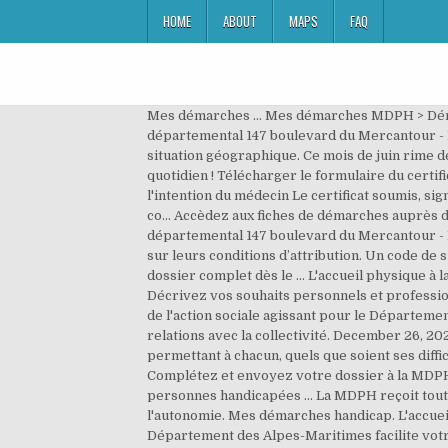
HOME
ABOUT
MAPS
FAQ
Mes démarches ... Mes démarches MDPH > Démarches. demarches-simplifiees.fr en chiffres. Présentation de la MDPH de Nice. dans : !! Centre administratif départemental 147 boulevard du Mercantour - B.P 3007 06201 Nice Cedex 3 Tél: 04.97.18.60.00 Le mode de consultation de votre dossier MDPH dépend de votre situation géographique. Ce mois de juin rime dépenses TAGADA TSOIN-TSOIN!! FRAIS MEDICAUX HORS ALD – SANTÉ. Une question, un problème ? La SEP au quotidien ! Télécharger le formulaire du certificat médical destiné à être joint à toute demande (Cerfa n°15695*01) 2. Mode d'emploi du certificat médical à l'intention du médecin Le certificat soumis, signé et tamponné par votre médecin traitant ou spécialiste, devra être daté de moins de trois mois et placé dans un pli co… Accèdez aux fiches de démarches auprès de la MDPH des Alpes-Maritimes (06) 63. COMMENT PUIS-JE FAIRE UNE DEMANDE D'APA ? Centre administratif départemental 147 boulevard du Mercantour - B.P 3007 Droits, aides et démarches Le point sur mes droits, sur mes interlocuteurs privilégiés, sur mes aides et sur leurs conditions d’attribution. Un code de suivi peut être associé à vos demandes, il vous facilite les échanges avec les services. Le bon réflexe : constituer un dossier complet dès le … L'accueil physique à la MDPH est organisé les matins de 9 heures à 12 heures uniquement sur rendez-vous. Accéder à l’aide en ligne. Décrivez vos souhaits personnels et professionnels pour que l’aide apportée soit la plus adaptée. Que vous soyez bénéficiaire d'une aide sociale ou professionnel de l'action sociale agissant pour le Département des Alpes-Maritimes, vous trouverez ici les accès aux différents services en ligne vous permettant de gérer vos relations avec la collectivité. December 26, 2020 by Admin. De nombreux lieux d’accueil et d’écoute ont été ouverts sur tout le territoire des Alpes-Maritimes, permettant à chacun, quels que soient ses difficultés et ses besoins, de bénéficier d’aides concrètes et d’informations claires dispensées par des professionnels. ... Complétez et envoyez votre dossier à la MDPH. MDPH 06 – Département des Alpes-Maritimes ... Read more Skip to content. Maison départementale des personnes handicapées ... La MDPH reçoit toutes les demandes de droits ou prestations qui relèvent de la compétence de la Commission des droits et de l'autonomie. Mes démarches handicap. L'accueil physique à la MDPH est organisé les matins de 9 heures à 12 heures uniquement sur rendez-vous. 11/06/2016. Le Département des Alpes-Maritimes facilite votre quotidien au travers du portail numérique "Mes démarches 06". Le compte permet également de retrouver l’ensemble de vos démarches dans un tableau de bord privé et de suivre très simplement l’ensemble du … Afin de faciliter le traitement de votre demande, merci de préciser votre besoin. Si le dossier est complet, celui-ci passe à l'étape évaluation médico sociale. Mes demandes; Recherche. Pour prendre rendez-vous ou toutes autres demandes, 