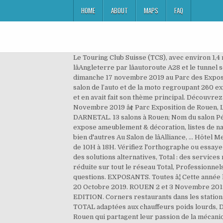
HOME
ABOUT
MAPS
FAQ
Le Touring Club Suisse (TCS), avec environ 1,4 million de membres, est le club de la mobilité leader en Suisse. . Au Nord, Rouen est en relation directe avec lâAngleterre par lâautoroute A28 et le tunnel sous la Manche. Plus de 500 véhicules seront exposés. Prenez date, le Salon Auto-Moto revient du vendredi 15 au dimanche 17 novembre 2019 au Parc des Expositions de Caen ! 60 MARQUES. LE SALON. 25 septembre 2019. Le 21 et le 22 septembre 2019, retrouvez à Rouen le salon de l’auto et de la moto regroupant 260 exposants dont 80 clubs et particuliers. Cette année le salon Auto Moto Rétro Rouen 2019 fêtait les 100 ans de Citroën et en avait fait son thème principal. Découvrez Erosexpo - Rouen, les avis des participants, les exposants, le programme et les informations pratiques du salon â¢ Novembre 2019 â¢ Parc Exposition de Rouen, Le Grand-Quevilly, France. ACCES. Salon de Rouen 2019 - Parc des â¦ More. 20 000 VISITEURS EN 2019. CAP DARNETAL. 13 salons à Rouen; Nom du salon Périodicité Lieu Date; LE SALON BABY ROUENSalon des futurs parents, des bébés et des jeunes enfants.Le Salon Baby expose ameublement & décoration, listes de naissances & cadeaux, nutrition infantile & familiale, santé, soin, hygiène, beauté et bien être, jeux d'éveil & jouets et bien d'autres Au Salon de lâAlliance, ... Hôtel Mercure Rouen Centre Champ-de-Mars 12 bis Avenue Aristide Briand, 76000 Rouen Samedi de 10H à 19H et dimanche de 10H à 18H. Vérifiez l'orthographe ou essayez de lancer une nouvelle recherche. Nous présenterons Horizon-van. Les moyens de paiement en station TOTAL : des solutions alternatives, Total : des services mais aussi de nombreuses petites attentions, JustBip Assistance : un accueil facilité pour les personnes à mobilité réduite sur tout le réseau Total, Professionnels – réserver des repas de groupe, Particuliers - Nos réponses à vos questions, Professionnels - Nos réponses à vos questions. EXPOSANTS. Toutes â¦ Cette année le salon Auto Moto Rétro Rouen 2019 fêtait les 100 ans de Citroën et en avait fait son thème principal. DATES Du 18 au 20 Octobre 2019. ROUEN 2 et 3 Novembre 2019 VIP 40,00 â¬ 30,00 â¬ Promo ! qui sont venus admirer, flâner, comparer et trouver leur futur véhicule. VIP EDITION. Corners restaurants dans les stations TOTAL : profitez d’un bon repas, Business Pro : Le nouveau service adapté à mon quotidien, Stations-service TOTAL adaptées aux chauffeurs poids lourds, Découvrez nos solutions pour la mobilité électrique. . Le salon des passionnés de voitures et motos de collection à Rouen qui partagent leur passion de la mécanique et des véhicules de collection. TOTAL ACCESS, le réseau de stations-service de TOTAL à prix bas, Comment réduire sa consommation d'essence ? Au Salon Auto Moto Rétro, les visiteurs pourront chiner à la bourse dâéchange, acheter des accessoires automobiles et motos, mais aussi observer les plus beaux spécimens anciens et de collection exposés Vous pourrez dÃ©couvrir les nouveautÃ©s 2020. Venez partager votre passion des véhicules et de la mécaniqu