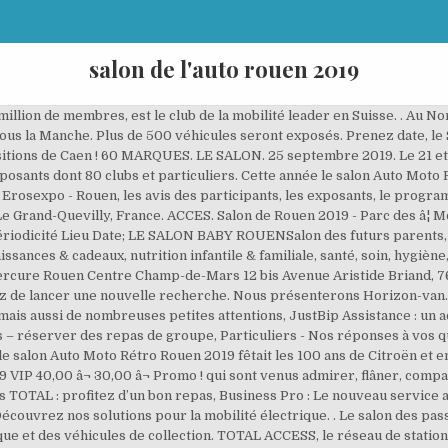
salon de l'auto rouen 2019
e ! CONTACT. Voici les 3 résultats. LâagglomÃ©ration de Rouen est reliÃ©e directement Ã Paris par lâautoroute A13 (130 Km), soit un peu plus dâune heure en voiture. ðâ° N'oubliez pas la vente aux enchères dans la Verrière à partir de 14h30 ! Marques généralistes françaises. Du vendredi 18 au Dimanche 20 Octobre 2019 de 10h00 Ã 19h00. Pour suivre notre actualitÃ©, rejoignez-nous sur les rÃ©seaux sociaux. Désolé, votre recherche n'a donné aucun résultat. Le 21 et le 22 septembre 2019, retrouvez à Rouen le salon de lâauto et de la moto regroupant 260 exposants dont 80 clubs et particuliers. ORGANISATEURS. Rouen Expo Congrès Parc des Expositions de Rouen Avenue des Canadiens 76120 Le Grand Quevilly et étrangères. La Marque du quai de Javel était bien sûr à lâhonneur cette année. LIEU PARC EXPO. Mondial de l'auto de Paris, salon de Milan, de Genève, de Détroit ou encore de Los Angeles : retrouvez toutes les infos, photos et vidéos sur auto-moto.com 20 000 m2 d'exposition. Station-service TOTAL : des services adaptés à votre quotidien ! Le Parc des Expositions de Rouen produit chaque année les Puces rouennaises, Loisirsland, la Foire Internationale de Rouen, le Salon de la Bière Beerdays, Auto Moto Rétro, Creativa, Habitat et le Salon Gourmand qui attirent plus de 500.000 visiteurs par an. Tél. Coronavirus. : 02 31 29 99 99. Salon de Genève : Bugatti "La Voiture noire", la plus chère du monde - Duration: 9:31. Du 22 au 24 Mai 2021, dans le cadre d'EXPO60, venez découvrir le SALON DE L'AUTOMOBILE ET DE LA MOBILITE DE BEAUVAIS organisé par AFFIPUB COMMUNICATION GlÃ©nan Concept Cars ZA Coat Conq 29â900 CONCARNEAU TÃ©l. Le RDV des passionnés de voitures et motos de collection ! SALON DU 25 au 27 Septembre. Vous pourrez découvrir les nouveautés 2020. Les amateurs de vieilles mécaniques vont se retrouver au Parc des exposition de Rouen, les 21 et 22 septembre 2019, Salon Auto moto rétro oblige. Retrouvez nous au salon de lâauto parc des expositions de Rouen Du 18 au 20 Octobre 2019. Au programme une vente aux enchères, une parade auto moto rétro ainsi quâune exposition du peintre Rouennais Daniel AUTHOUART. Le Salon Auto Moto Rétro revient au Parc Expo de Rouen le samedi 21 et dimanche 22 septembre 2019. Les astuces pour une conduite économique. Plus de 30 marques représentées sur 16 000 m² de surface couverte durant 3 jours au Parc des Expositions de Caen. Le Parc des expositions est situÃ© Ã l’entrÃ©e sud de Rouen, au dÃ©bouchÃ© de l’autoroute Paris-Rouen-Caen. 76160 Darnétal. ROUEN. ð£ð Invitations, dates, horaires, liste des exposants, conférences... Retrouvez toutes les infos sur le Salon de l'Etudiant - SALON REPORTÉ de Rouen Le Parc des Expositions de Rouen est un équipement structurant de la Métropole Rouen Normandie, qui en est propriétaire.. Too Good To Go : La lutte antigaspillage alimentaire dans les stations ! Train. France Events. Les inscriptions sont réservées à tous nos futur(e)s marié(e)s dont la date de mariage est prévue entre le â¦ 21-22 septembre 2019. Fin des Tarifs Réglementés de Vente d’électricité, Adhérer au Club TOTAL et recevoir ma carte, Lubrifiants, huiles et produits d'entretien, Lubrifiants économiseurs de carburant voiture, Adblue® : Trouver un point de vente en garages et centres auto, Lavage auto et moto : les stations TOTAL WASH, Trouver une station de lavage à proximité, Bonus TOTAL WASH : jusqu'à 25€ de lavage offerts, Les produits de nettoyage auto et moto TOTAL WASH, Entretenir votre véhicule en station-service : une spécialité Total. La marque Citroën est à l'honneur. J-2 pour le Salon de lâAuto 2019, très attendu comme les précédentes éditions. Les institutions financières présenteront également des solutions. Découvrez également tous nos produits de la gamme HTX Classic cars dédiée aux véhicules de collection : ici. Automoto Recommended for you. A l’occasion de sa 17ème édition, le salon fêtera les 100 d’histoire de la marque Citroën ! Caen Événements remercie ses partenaires officiels : SIÈGE SOCIAL Rue Joseph Philippon BP 56093 14063 CAEN Cedex 4. Dates & lieux pour SALON AUTO MOTO RÉTRO 2021 - Salon de l'automobile et de la moto rétro. Tél. Voiture, moto, maison ou loisirs : recevez chaque mois nos conseils, offres et bons plans. La 10ème édition du salon Auto Moto. Au programme une vente aux enchères, une parade auto moto rétro ainsi qu’une exposition du peintre Rouennais Daniel AUTHOUART. Salon de Rouen 2019 â Parc des expositions, nous aurons le plaisir de vous accueillir sur notre s