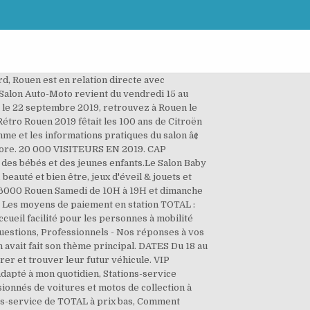
tand. On retrouvait également deux autres surprises, avec un nouveau hall et une vente aux enchères avec de belles choses dedans Retrouvez nous au salon de l'auto parc des expositions de Rouen Du 18 au 20 Octobre 2019. SALON DE LâHABITAT 2021 Parc des Expositions Nos partenaires. Promo ! 02 98 50 81 22, Cliquez pour partager sur Twitter(ouvre dans une nouvelle fenÃªtre), Cliquez pour partager sur Facebook(ouvre dans une nouvelle fenÃªtre), Cliquez pour partager sur LinkedIn(ouvre dans une nouvelle fenÃªtre), DÃ©couvrez les points forts de l’Horizon-vanÂ, Partenariat avec Renault GRANVILLE – Les 17, 18 et 19 dÃ©cembre prochains, La possibilitÃ© de faire partie dâune tribu. Le salon de Rouen reste un événement proche de notre Île de France et il nâest pas rare dây croiser quelque Reiniste venu y effectuer ses emplettes. avec une formule qui correspond aux attentes du marché et du public. SALON DU 25 au 27 Septembre. Pour l'année 2019, ce sont plus de 20 000 visiteurs. Parc des expo de Rouen 46 avenue des canadiens 76120 LE GRAND QUEVILLY. 17eme Salon Auto Moto Retro à Rouen 76120 Le Grand-Quevilly salons de l'auto et de la moto 17eme Salon Auto Moto Retro à Rouen Du 28/09 au 29/09/19 Evènements, salons, courses,sorties auto ou moto, trouver une manifestation pour un weekend mécanique â¦ Premier jour de salon terminé ! Foire de Rouen, Salon de l'Autoâ¦ Le Parc Expo dévoile ses nouvelles dates . Vous trouverez toutes les informations sur le salon : http://www.salonautomotoretro.com/. Implantation du Salon Auto Moto Utilitaire Poids-Lourds Rouen du 05 au. 11 rue aux Juifs . De nombreuses animations vous attendent sur place. NormandieProExpo Salon professionnel de lâHôtellerie-Restauration, des Métiers de Bouche, des Collectivités, du Tourisme et des Loisirs de la Normandie (Basse Le comité du North American Car, Utility and Truck of the Year a dévoilé les gagnants de ses prix 2019 au Salon de lâauto de Detroit, et deux des trois proviennent de marques coréennes. UNE LARGE OFFRE AUTO-MOTO-UTILITAIRES RÉUNIE EN UN MÊME LIEU ! Le Salon gourmand revient au Parc des expositions de Rouen (Seine-Maritime), du 8 au 11 novembre 2019. AccÃ¨s en voiture par RN 138 vers autoroute Paris-Rouen, Caen, Le Havre, AccÃ¨s en Bus, ligne NÂ°7, terminus ZÃ©nith/Parc Expo, Autoroute A13 sortie âRouen-Les Essartsâ, 1er rond point en arrivant Ã Rouen. On retrouvait également deux