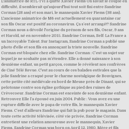
L'animatrice de RTL-TVI a quitté Xavier Fiems On savait le couple en
difficulté, il semblerait qu'aujourd'hui tout soit fini entre Sandrine
Corman (28 ans) et son mari, le mannequin Xavier Fiems (38 ans).
L'ancienne animatrice de M6 est actuellement en quarantaine car
son fils Oscar est positif au coronavirus. Ça s’est arrangé!? Sandrine
Corman nous a dévoilé l'origine du prénom de ses fils, Oscar, 9 ans
et Harold, né en novembre 2015. Sandrine Corman, Self: La France a
un Incroyable Talent. Sur Instagram, Sandrine Corman a publié une
photo d'elle et son fils en annonçant la triste nouvelle. Sandrine
Corman est bloquée chez elle. Sandrine Corman : C’est un sujet sur
lequel je ne souhaite pas m’étendre. Elle a donné naissance à son
deuxième enfant, un petit garçon, comme le révèlent nos confrères
de Ciné Télé Revue. C'est au cours de ces balades estivales que la
jolie Sandrine a craqué pour le charme nostalgique de Bouvignes,
cette petite cité médiévale en bord de Meuse près de Dinant, qui se
pelotonne contre son église gothique au pied des ruines de
Crèvecoeur. Sandrine Corman est enceinte de son deuxième enfant.
Retrouvez Elle l’a épousé en juin 2004. Public : Vous avez eu une
rupture difficile avec le papa de votre fils, le mannequin Xavier
Fiems. C’est d’ailleurs Sandrine qui fait la pub pour le magasin. Dans
toute cette activité télévisée, côté vie privée, Sandrine Corman
entretient une relation amoureuse avec le mannequin, Xavier
Fiems. Sandrine Corman was born on April 12, 1980. Mère et fils