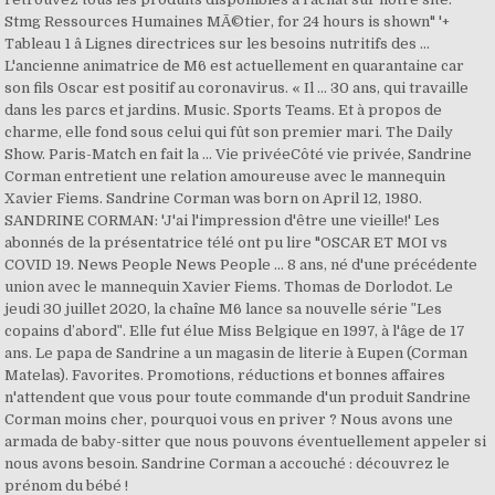
Stmg Ressources Humaines MÃ©tier, for 24 hours is shown" '+
Tableau 1 â Lignes directrices sur les besoins nutritifs des …
L'ancienne animatrice de M6 est actuellement en quarantaine car
son fils Oscar est positif au coronavirus. « Il ... 30 ans, qui travaille
dans les parcs et jardins. Music. Sports Teams. Et à propos de
charme, elle fond sous celui qui fût son premier mari. The Daily
Show. Paris-Match en fait la … Vie privéeCôté vie privée, Sandrine
Corman entretient une relation amoureuse avec le mannequin
Xavier Fiems. Sandrine Corman was born on April 12, 1980.
SANDRINE CORMAN: 'J'ai l'impression d'être une vieille!' Les
abonnés de la présentatrice télé ont pu lire "OSCAR ET MOI vs
COVID 19. News People News People ... 8 ans, né d'une précédente
union avec le mannequin Xavier Fiems. Thomas de Dorlodot. Le
jeudi 30 juillet 2020, la chaîne M6 lance sa nouvelle série ʺLes
copains d’abordʺ. Elle fut élue Miss Belgique en 1997, à l'âge de 17
ans. Le papa de Sandrine a un magasin de literie à Eupen (Corman
Matelas). Favorites. Promotions, réductions et bonnes affaires
n'attendent que vous pour toute commande d'un produit Sandrine
Corman moins cher, pourquoi vous en priver ? Nous avons une
armada de baby-sitter que nous pouvons éventuellement appeler si
nous avons besoin. Sandrine Corman a accouché : découvrez le
prénom du bébé !