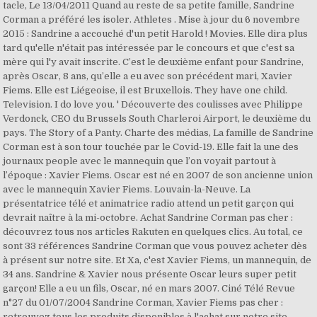
tacle, Le 13/04/2011 Quand au reste de sa petite famille, Sandrine
Corman a préféré les isoler. Athletes . Mise à jour du 6 novembre
2015 : Sandrine a accouché d'un petit Harold ! Movies. Elle dira plus
tard qu'elle n'était pas intéressée par le concours et que c'est sa
mère qui l'y avait inscrite. C’est le deuxième enfant pour Sandrine,
après Oscar, 8 ans, qu’elle a eu avec son précédent mari, Xavier
Fiems. Elle est Liégeoise, il est Bruxellois. They have one child.
Television. I do love you. ' Découverte des coulisses avec Philippe
Verdonck, CEO du Brussels South Charleroi Airport, le deuxième du
pays. The Story of a Panty. Charte des médias, La famille de Sandrine
Corman est à son tour touchée par le Covid-19. Elle fait la une des
journaux people avec le mannequin que l’on voyait partout à
l’époque : Xavier Fiems. Oscar est né en 2007 de son ancienne union
avec le mannequin Xavier Fiems. Louvain-la-Neuve. La
présentatrice télé et animatrice radio attend un petit garçon qui
devrait naître à la mi-octobre. Achat Sandrine Corman pas cher :
découvrez tous nos articles Rakuten en quelques clics. Au total, ce
sont 33 références Sandrine Corman que vous pouvez acheter dès
à présent sur notre site. Et Xa, c'est Xavier Fiems, un mannequin, de
34 ans. Sandrine & Xavier nous présente Oscar leurs super petit
garçon! Elle a eu un fils, Oscar, né en mars 2007. Ciné Télé Revue
n°27 du 01/07/2004 Sandrine Corman, Xavier Fiems pas cher :
retrouvez tous les produits disponibles à l'achat sur notre site.