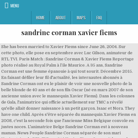
MENU
HOME
ABOUT
MAPS
FAQ
sandrine corman xavier fiems
She has been married to Xavier Fiems since June 26, 2004. Sur
cette photo, elle pose en septembre avec Luc Gilson, animateur de
RTL TVI. Paris Match : Sandrine Corman & Xavier Fiems Reportage
photo réalisé au Royal Palm à l’ile Maurice. A 35 ans, Sandrine
Corman est une femme épanouie à qui tout sourit. Décembre 2015.
En faisant défiler leur fil d'actualité, les internautes abonnés à
Sandrine Corman ont eu le plaisir de voir une nouvelle photo de la
belle blonde de 40 ans et de son fils Oscar (né en mars 2007 de son
ancienne union avec le mannequin Xavier Fiems). Dans les colonnes
de Gala, l'animatrice qui officie actuellement sur TMC a révélé
qu'elle allait donner naissance à un petit garçon. Isaac et Nora. They
have one child. Après s'être séparée du mannequin Xavier Fiems en
2008, c'est la seconde fois que l'ancienne Miss Belgique convole en
justes noces. L'animatrice Belge Sandrine Corman est à nouveau
maman. News People Sandrine Corman séparée de son mari