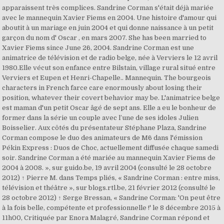
apparaissent très complices. Sandrine Corman s'était déjà mariée
avec le mannequin Xavier Fiems en 2004. Une histoire d'amour qui
aboutit à un mariage en juin 2004 et qui donne naissance à un petit
garçon du nom d' Oscar , en mars 2007. She has been married to
Xavier Fiems since June 26, 2004. Sandrine Corman est une
animatrice de télévision et de radio belge, née à Verviers le 12 avril
1980.Elle vécut son enfance entre Bilstain, village rural situé entre
Verviers et Eupen et Henri-Chapelle.. Mannequin. The bourgeois
characters in French farce care enormously about losing their
position, whatever their covert behavior may be. L'animatrice belge
est maman d'un petit Oscar âgé de sept ans. Elle a eu le bonheur de
former dans la série un couple avec l’une de ses idoles Julien
Boisselier. Aux côtés du présentateur Stéphane Plaza, Sandrine
Corman compose le duo des animateurs de M6 dans l'émission
Pékin Express : Duos de Choc, actuellement diffusée chaque samedi
soir. Sandrine Corman a été mariée au mannequin Xavier Fiems de
2004 à 2008. », sur guido.be, 19 avril 2004 (consulté le 28 octobre
2012) ↑ Pierre M. dans Temps pliés, « Sandrine Corman : entre miss,
télévision et théâtre », sur blogs.rtl.be, 21 février 2012 (consulté le
28 octobre 2012) ↑ Serge Bressan, « Sandrine Corman: 'On peut être
à la fois belle, compétente et professionnelle !' le 8 décembre 2015 à
11h00, Critiquée par Enora Malagré, Sandrine Corman répond et