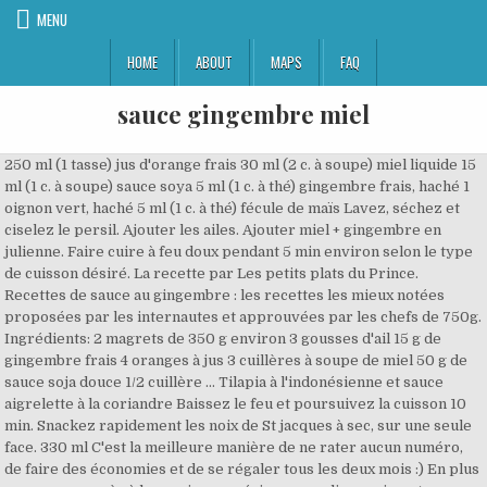
MENU
HOME
ABOUT
MAPS
FAQ
sauce gingembre miel
250 ml (1 tasse) jus d'orange frais 30 ml (2 c. à soupe) miel liquide 15 ml (1 c. à soupe) sauce soya 5 ml (1 c. à thé) gingembre frais, haché 1 oignon vert, haché 5 ml (1 c. à thé) fécule de maïs Lavez, séchez et ciselez le persil. Ajouter les ailes. Ajouter miel + gingembre en julienne. Faire cuire à feu doux pendant 5 min environ selon le type de cuisson désiré. La recette par Les petits plats du Prince. Recettes de sauce au gingembre : les recettes les mieux notées proposées par les internautes et approuvées par les chefs de 750g. Ingrédients: 2 magrets de 350 g environ 3 gousses d'ail 15 g de gingembre frais 4 oranges à jus 3 cuillères à soupe de miel 50 g de sauce soja douce 1/2 cuillère ... Tilapia à l'indonésienne et sauce aigrelette à la coriandre Baissez le feu et poursuivez la cuisson 10 min. Snackez rapidement les noix de St jacques à sec, sur une seule face. 330 ml C'est la meilleure manière de ne rater aucun numéro, de faire des économies et de se régaler tous les deux mois :) En plus vous aurez accès à la version numérique pour lire vraiment partout. Préparé à l'avance, j'ai lié la sauce du sauté à la Maizena en réchauffant au dernier moment sur feu doux. Dans un saladier, mélangez le miel, la sauce soja et le gingembre râpé ensemble. 1 gigot d'agneau. Version papier ou numérique, à vous de choisir ! Ma suggestion : Faire mariner la viande. Versez 1 cuillère à soupe d’huile d’olive dans une poêle en inox. Mélanger la moutarde, la sauce soya, le gingembre, le miel, l'huile végétale et l'huile de sésame. Couvrir et réfrigérer au … Poivrez. Recette de la vinaigrette au gingembre. Ma suggestion : Faire mariner la viande. Ajoutez-le à la sauce. Noix de saint-jacques en beurre citronné, miel et gingembre. Mélangez. Cette sauce sublime vos poissons, viandes et fruits de mer. Dans une poêle contenant l'huile chaude, faites dorer les émincés de poulet. Mettez le gingembre et l’ail dans un bol et ajoutez le sel, les cinq épices, la sauce de soja, le miel et l’huile végétale et mélangez bien. Si vous utilisez le barbecue, préparez cette sauce pour badigeonner le poulet, les côtelettes de porc, les côtes levées ou le bifteck. Faites chauffer à feu vif. Versez la sauce soja et le miel dans la poêle, salez modérément, poivrez et portez à ébullition. 2020 - Découvrez le tableau "Citron miel" de Claudine Denoeux sur Pinterest. Mon astuce : Porter une casserole d'eau à ébullition avec la grosse boule à thé et laisser infuser pendant un 1/4 d'heure. Salez et poivrez. Les vertus associées du miel et du gingembre doivent faire de cette recette un excellent remède contre la toux et les maux de gorge. Décortiquez les crevettes et déposez-les dans la marinade. Préparez la sauce. Mettez le miel, la moutarde, du sel et du poivre dans un bol. Au moment du repas. Badigeonner les pavés de saumon avec la préparation et faire cuire de 7 à 12 minutes (selon votre four et l'épaisseur de votre poisson) jusqu'à ce que la chair se détache, mais reste tout de même crue au centre. Versez le miel dans une poêle à feu moyen pour le rendre liquide, puis ajoutez le vinaigre. Pour 6 personnes: 2 magrets de canard de 350 gr (si possible fermier) 60 gr de gingembre frais coupé… Reverotte ! Sauce soja, suce brun, sucre de canne, gingembre, miel, vinaigre de cidre, huile de sésame, ail, amidon modifié. Porc au miel et au gingembre – Ingrédients de la recette : 1 kg de filet mignon de porc, 5 cuillère à soupe de miel, 5 cuillère à soupe de sauce soja, 2 cuillère à café de gingembre en poudre, 4 cuillère à soupe de #chocolat Les meilleures recettes de Curcuma avec gingembre, sauce notÃ©es et commentÃ©es par les internautes. Ajouter l’ail, le gingembre râpé, le jeune oignon haché, les échalotes hachées et les graines se sésame. Par Coup de Pouce. 2 c.a.s de miel de citronnier (ou à défaut n’importe quel miel) 4 c.a.s de sauce soja sucrée pour la marinade (+ un peu pour les légumes) 40 g de gingembre 3 gousses d’ail 2 c a.s de Nuoc Mam (sauce de poisson) (+ un peu pour les légumes) feuilles de coriandre … Lorsque le miel se met à bouillir, ajouter la sauce soya. Coupez le saumon en dés. 2020 - Découvrez le tableau "Gingembre citron" de Caroereaud sur Pinterest. 2014 Sauce au gingembre. Laissez réduire 5 min sans s'arrêter de remuer. Pour conserver l'annotation de cette recette, vous devez également la sauver dans votre carnet. Mélanger la moutarde, la sauce soya, le gingembre, le miel, l'huile végétale et l'huile de sésame. La recette par Le Yin. Cette vinaigrette au gingembre se marie parfaitement avec les salades vertes et salades de tomates. Laisser macérer 1 heure au frigo avant d’utiliser. Décortiquez les crevettes et déposez-les dans la marinade. La sauce au miel et gingembre se marie très bien avec le magret de canard. Un beau filet mignon de porc; 2 cuillères à soupe de miel; 75 grs de gingembre frais si possible (mais vous pouvez en utiliser du gingembre congelé ou sec) 3. Épluchez le gingembre et coupez-le le plus finement possible. Ingrédients pour 4 personnes – 4 filets de saumon, ou 1/2 saumon entier – 125 ml de miel – 80 ml de sauce soja – 3 gousses d’ail écrasées – 1 cuillère à café de gingembre frais râpé – 1 cuillère à café d’huile de sésame. 2 Ajoutez le gingembre, le miel, la sauce soja et la tige de citronnelle. Sauce barbecue au miel et au gingembre . Mélanger le miel, la sauce soja, l’ail et le gingembre dans un petit bol, puis en verser la moitié sur les crevettes (réserver l’autre moitié pour plus tard) et bien mélanger. Lavez, séchez et ciselez le persil. Filmer et placer au réfrigérateur quelques heures. Gigot d'agneau miel sauce soja. Ribs au Miel Gingembre et Sauce de Soja. Votre navigateur ne peut pas afficher ce tag vidéo. Retirer les ailes de la casserole et poursuivre la cuisson de la sauce à intensité élevée. Mélangez la sauce Teriyaki, le miel, le gingembre et couvrez le saumon de cette marinade. Ajoutez l’ail haché. Mélangez et réservez 15 minutes. Ajoutez la sauce Teriyaki, le miel, le gingembre. 3 janv. Curcuma avec gingembre, sauce c'est sur Ptitche Mélangez et laissez mariner 30 minutes. Préparation de la recette. Laissez mijoter ± 15 min à couvert et à feu doux. Mélanger et ajouter immédiatement le bouillon de poulet, l'ail et le gingembre. Porc au miel et au gingembre – Ingrédients de la recette : 1 kg de filet mignon de porc, 5 cuillère à soupe de miel, 5 cuillère à soupe de sauce soja, 2 cuillère à café de gingembre en poudre, 4 cuillère à soupe de #Gateau au yaourt Sauce fromagère pour tacos Mouillez avec 7 dl d’eau et morcelez le cube de bouillon par-dessus. 1- Mettre le saumon à plat dans un grand récipient (peau vers le bas). 2. Sauce fromagère pour tacos à s. de miel; 1,5 cuil. Arrosez de jus de citron. Mettez le gingembre et l’ail dans un bol et ajoutez le sel, les cinq épices, la sauce de soja, le miel et l’huile végétale et mélangez bien. 1 cuil. Sauce soja, suce brun, sucre de canne, gingembre, miel, vinaigre de cidre, huile de sésame, ail, amidon modifié. Puis ajouter tous les ingrédients et mélanger jusqu’à ce que le miel soit bien dissout. Ajouter le vin rouge et laisser réduire de moitié, à feu vif. Lire la suite Steak de requin ou de veau de mer sauce gingembre. préparation : 3 minutes; Ingrédients pour 4 personnes Utiliser des tomates fraiches. Les vertus associées du miel et du gingembre doivent faire de cette recette un excellent remède contre la toux et les maux de gorge. Goûter et rectifier l’assaisonnement si nécessaire. - Dans un bol, verser le miel, la sauce de sauce, l'huile de sésame et le gingembre haché. 24 févr. Laissez baigner toute une nuit au frais (ou minimum 1 heure). Versez 1 cuillère à soupe d’huile d’olive dans une poêle en inox. Les meilleures recettes de Curcuma avec gingembre, sauce notÃ©es et commentÃ©es par les internautes. Mélangez et laissez mariner 30 minutes. Mettez le miel, la moutarde, du sel et du poivre dans un bol. Par Coup de Pouce Photographe : Tango Photographie Source : Coup de pouce, février 2014 Partage. Ajoutez-le à la sauce. Laisser réduire. Ajouter les ailes. 330 ml Faites chauffer l’huile dans une poêle et faites cuire le poulet avec le gingembre pendant environ 5 min, en mélangeant souvent. Fouettez vivement à la fourchette ou au fouet. Magret de canard, honey and ginger sauce. - Mélanger le tout de façon homogène. Mélangez et laissez mariner 30 minutes. Versez 1 cuillère à soupe d’huile d’olive dans une poêle en inox. Ajoutez l’ail haché. à café de gingembre en poudre; Préparation : Mélanger dans un premier temps le vinaigre et la moutarde. Mouillez avec 7 dl d’eau et morcelez le cube de bouillon par-dessus. Cette vinaigrette au gingembre se marie parfaitement avec les salades vertes et salades de tomates. 3 grosses cuillères à soupe de miel. Utilisez selon vos envies, ici pour napper des bouchées de poulet. Ajoutez le miel et mélangez. Ajoutez le miel, la sauce soja, l’ail et le gingembre, râpés, le zeste de citron vert et le jus d’une moitié, la sauce Sriracha. Ajouter ensuite progressivement l’huile en remuant bien. menu. Voici une façon différente et commode de l'utiliser. Mélangez bien pour l'enrober Ensuite on le fait cuire quelques minutes, et le saumon bien imprégné de toutes ses saveurs est un régal pour les papilles. La recette par Le Yin. Ajouter ensuite progressivement l’huile en remuant bien. Lavez, séchez et ciselez le persil. 250 ml (1 tasse) jus d'orange frais 30 ml (2 c. à soupe) miel liquide 15 ml (1 c. à soupe) sauce soya 5 ml (1 c. à thé) gingembre frais, haché 1 oignon vert, haché 5 ml (1 c. à thé) fécule de maïs La sauce au gingembre se compose souvent de gingembre, d'ail et d'épices. Envie de Ribs au Miel Gingembre et Sauce de Soja ? Recette Sauce au gingembre et au miel : découvrez les ingrédients, ustensiles et étapes de préparation 3 Intégrez les poireaux, les carottes et le riz. Verser la préparation sur le poisson. www.5ingredients15minutes.com/fr/recettes/...a-lorange-gingembre-et-miel Utilisez sel