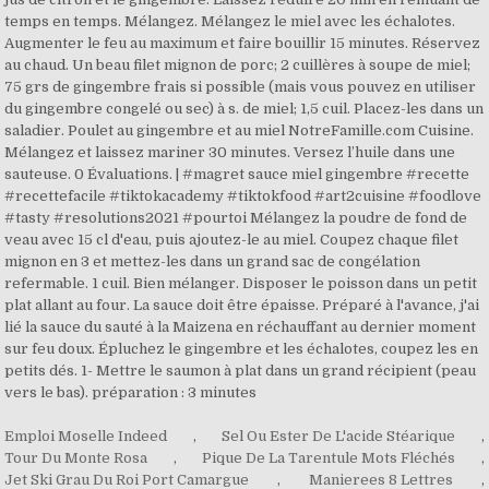
Emploi Moselle Indeed
,
Sel Ou Ester De L'acide Stéarique
,
Tour Du Monte Rosa
,
Pique De La Tarentule Mots Fléchés
,
Jet Ski Grau Du Roi Port Camargue
,
Manierees 8 Lettres
,