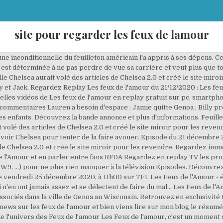
site pour regarder les feux de lamour
une inconditionnelle du feuilleton américain l'a appris à ses dépens. Ce
est déterminée à ne pas perdre de vue sa carrière et veut plus que tou
lle Chelsea aurait volé des articles de Chelsea 2.0 et créé le site miro
 et Jack. Regardez Replay Les feux de l'amour du 21/12/2020 : Les fe
lles vidéos de Les feux de l'amour en replay gratuit sur pc, smartphon
commentaires Lauren a besoin d'espace ; Jamie quitte Genoa ; Billy p
ses enfants. Découvrez la bande annonce et plus d'informations. Feuill
 volé des articles de Chelsea 2.0 et créé le site miroir pour les reven
e va voir Chelsea pour tenter de la faire avouer. Episode du 21 décembre
s de Chelsea 2.0 et créé le site miroir pour les revendre. Regardez im
e l'Amour et en parler entre fans RFDA Regardez en replay TV les progr
 W9, ...) pour ne plus rien manquer à la télévision Épisodes. Découvre
t le vendredi 25 décembre 2020, à 11h00 sur TF1. Les Feux de l'Amour 
'en ont jamais assez et se délectent de faire du mal... Les Feux de l'Amo
associés dans la ville de Genoa au Wisconsin. Retrouvez en exclusivité 
news sur les feux de l'amour et bien viens lire sur mon blog le résum
de l'univers des Feux de l'amour Les Feux de l'amour, c'est un momen