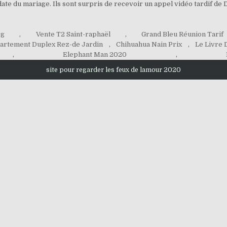
ate du mariage. Ils sont surpris de recevoir un appel vidéo tardif de Di
rg
,
Vente T2 Saint-raphaël
,
Grand Bleu Réunion Tarif
artement Duplex Rez-de Jardin
,
Chihuahua Nain Prix
,
Le Livre 
,
Elephant Man 2020
,
site pour regarder les feux de lamour 2020