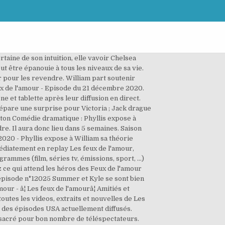
rtaine de son intuition, elle vavoir Chelsea
t être épanouie à tous les niveaux de sa vie.
ir pour les revendre. William part soutenir
ux de l'amour - Episode du 21 décembre 2020.
e et tablette après leur diffusion en direct.
répare une surprise pour Victoria ; Jack drague
eton Comédie dramatique : Phyllis expose à
dre. Il aura donc lieu dans 5 semaines. Saison
 2020 - Phyllis expose à William sa théorie
médiatement en replay Les feux de l'amour,
ammes (film, séries tv, émissions, sport, ...)
z ce qui attend les héros des Feux de l'amour
- épisode n°12025 Summer et Kyle se sont bien
ur - â¦ Les feux de l'amourâ¦ Amitiés et
toutes les videos, extraits et nouvelles de Les
é des épisodes USA actuellement diffusés.
t sacré pour bon nombre de téléspectateurs.