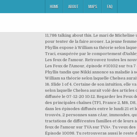
HOME
ABOUT
MAPS
FAQ
11,786 talking about this. Le mari de Micheline 
pour tenter de la faire avouer. La jeune femme 
Phyllis expose à William sa théorie selon laque
Traci, exaspérée par le comportement d'Ashley
Les feux de l'amour. Retrouvez toutes les nouve
Les Feux de l'Amour, épisode #10102 sur tva 7 
Phyllis tandis que Nikki annonce sa maladie à 
William sa théorie selon laquelle Chelsea aurait
16. Slide 1 of 4. Certaine de son intuition, ell
selon laquelle Chelsea aurait volé des article
diffusée le 07-12-20 10:12. Regarder les Feux d
des principales chaînes (TF1, France 2, M6, D8,
dans les épisodes diffusés entre le lundi 21 e
trouvés, 2 personnes sans cÅur, immondes, qui n
tractations de différentes familles et de leurs 
feux de l'amour sur TVA sur TVA+. Tu veux des 
Épisode 10098. Tu retrouveras aussi le reste 