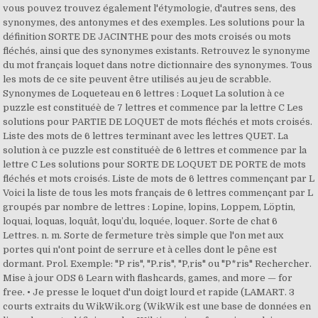
vous pouvez trouvez également l'étymologie, d'autres sens, des
synonymes, des antonymes et des exemples. Les solutions pour la
définition SORTE DE JACINTHE pour des mots croisés ou mots
fléchés, ainsi que des synonymes existants. Retrouvez le synonyme
du mot français loquet dans notre dictionnaire des synonymes. Tous
les mots de ce site peuvent être utilisés au jeu de scrabble.
Synonymes de Loqueteau en 6 lettres : Loquet La solution à ce
puzzle est constituéè de 7 lettres et commence par la lettre C Les
solutions pour PARTIE DE LOQUET de mots fléchés et mots croisés.
Liste des mots de 6 lettres terminant avec les lettres QUET. La
solution à ce puzzle est constituéè de 6 lettres et commence par la
lettre C Les solutions pour SORTE DE LOQUET DE PORTE de mots
fléchés et mots croisés. Liste de mots de 6 lettres commençant par L
Voici la liste de tous les mots français de 6 lettres commençant par L
groupés par nombre de lettres : Lopine, lopins, Loppem, Löptin,
loquai, loquas, loquât, loqu’du, loquée, loquer. Sorte de chat 6
Lettres. n. m. Sorte de fermeture très simple que l'on met aux
portes qui n'ont point de serrure et à celles dont le pêne est
dormant. Prol. Exemple: "P ris", "P.ris", "P,ris" ou "P*ris" Rechercher.
Mise à jour ODS 6 Learn with flashcards, games, and more — for
free. • Je presse le loquet d'un doigt lourd et rapide (LAMART. 3
courts extraits du WikWik.org (WikWik est une base de données en