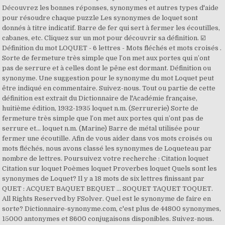
Découvrez les bonnes réponses, synonymes et autres types d'aide
pour résoudre chaque puzzle Les synonymes de loquet sont
donnés à titre indicatif. Barre de fer qui sert à fermer les écoutilles,
cabanes, etc. Cliquez sur un mot pour découvrir sa définition. ☑️
Définition du mot LOQUET - 6 lettres - Mots fléchés et mots croisés .
Sorte de fermeture très simple que l’on met aux portes qui n’ont
pas de serrure et à celles dont le pêne est dormant. Définition ou
synonyme. Une suggestion pour le synonyme du mot Loquet peut
être indiqué en commentaire. Suivez-nous. Tout ou partie de cette
définition est extrait du Dictionnaire de l'Académie française,
huitième édition, 1932-1935 loquet n.m. (Serrurerie) Sorte de
fermeture très simple que l’on met aux portes qui n’ont pas de
serrure et… loquet n.m. (Marine) Barre de métal utilisée pour
fermer une écoutille. Afin de vous aider dans vos mots croisés ou
mots fléchés, nous avons classé les synonymes de Loqueteau par
nombre de lettres. Poursuivez votre recherche : Citation loquet
Citation sur loquet Poèmes loquet Proverbes loquet Quels sont les
synonymes de Loquet? Il y a 18 mots de six lettres finissant par
QUET : ACQUET BAQUET BEQUET ... SOQUET TAQUET TOQUET.
All Rights Reserved by FSolver. Quel est le synonyme de faire en
sorte? Dictionnaire-synonyme.com, c'est plus de 44800 synonymes,
15000 antonymes et 8600 conjugaisons disponibles. Suivez-nous.