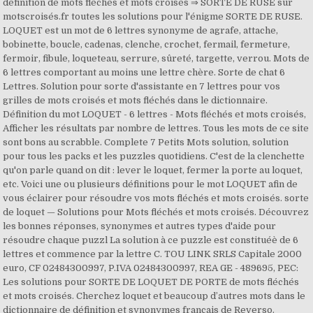
définition de mots fléchés et mots croisés ⇒ SORTE DE RUSE sur
motscroisés.fr toutes les solutions pour l'énigme SORTE DE RUSE.
LOQUET est un mot de 6 lettres synonyme de agrafe, attache,
bobinette, boucle, cadenas, clenche, crochet, fermail, fermeture,
fermoir, fibule, loqueteau, serrure, sûreté, targette, verrou. Mots de
6 lettres comportant au moins une lettre chère. Sorte de chat 6
Lettres. Solution pour sorte d'assistante en 7 lettres pour vos
grilles de mots croisés et mots fléchés dans le dictionnaire.
Définition du mot LOQUET - 6 lettres - Mots fléchés et mots croisés,
Afficher les résultats par nombre de lettres. Tous les mots de ce site
sont bons au scrabble. Complete 7 Petits Mots solution, solution
pour tous les packs et les puzzles quotidiens. C'est de la clenchette
qu'on parle quand on dit : lever le loquet, fermer la porte au loquet,
etc. Voici une ou plusieurs définitions pour le mot LOQUET afin de
vous éclairer pour résoudre vos mots fléchés et mots croisés. sorte
de loquet — Solutions pour Mots fléchés et mots croisés. Découvrez
les bonnes réponses, synonymes et autres types d'aide pour
résoudre chaque puzzl La solution à ce puzzle est constituéè de 6
lettres et commence par la lettre C. TOU LINK SRLS Capitale 2000
euro, CF 02484300997, P.IVA 02484300997, REA GE - 489695, PEC:
Les solutions pour SORTE DE LOQUET DE PORTE de mots fléchés
et mots croisés. Cherchez loquet et beaucoup d’autres mots dans le
dictionnaire de définition et synonymes français de Reverso.