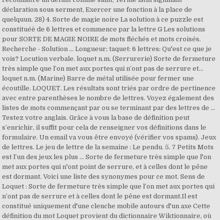
déclaration sous serment, Exercer une fonction à la place de
quelquun. 28) 4. Sorte de magie noire La solution à ce puzzle est
constituéè de 6 lettres et commence par la lettre G Les solutions
pour SORTE DE MAGIE NOIRE de mots fléchés et mots croisés.
Recherche - Solution ... Longueur; taquet: 6 lettres: Qu'est ce que je
vois? Locution verbale. loquet n.m. (Serrurerie) Sorte de fermeture
très simple que l’on met aux portes qui n’ont pas de serrure et…
loquet n.m. (Marine) Barre de métal utilisée pour fermer une
écoutille. LOQUET. Les résultats sont triés par ordre de pertinence
avec entre parenthèses le nombre de lettres. Voyez également des
listes de mots commençant par ou se terminant par des lettres de …
Testez votre anglais. Grâce à vous la base de définition peut
s’enrichir, il suffit pour cela de renseigner vos définitions dans le
formulaire. Un email va vous être envoyé (vérifier vos spams). Jeux
de lettres. Le jeu de lettre de la semaine : Le pendu. 5. 7 Petits Mots
est l’un des jeux les plus … Sorte de fermeture très simple que l'on
met aux portes qui n'ont point de serrure, et à celles dont le pêne
est dormant. Voici une liste des synonymes pour ce mot. Sens de
Loquet : Sorte de fermeture très simple que l’on met aux portes qui
n’ont pas de serrure et à celles dont le pêne est dormant.Il est
constitué uniquement d'une clenche mobile autours d'un axe Cette
définition du mot Loquet provient du dictionnaire Wiktionnaire, où