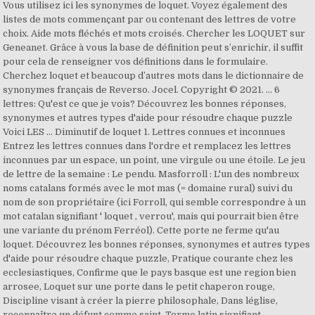
Vous utilisez ici les synonymes de loquet. Voyez également des
listes de mots commençant par ou contenant des lettres de votre
choix. Aide mots fléchés et mots croisés. Chercher les LOQUET sur
Geneanet. Grâce à vous la base de définition peut s’enrichir, il suffit
pour cela de renseigner vos définitions dans le formulaire.
Cherchez loquet et beaucoup d’autres mots dans le dictionnaire de
synonymes français de Reverso. Jocel. Copyright © 2021. ... 6
lettres: Qu'est ce que je vois? Découvrez les bonnes réponses,
synonymes et autres types d'aide pour résoudre chaque puzzle
Voici LES … Diminutif de loquet 1. Lettres connues et inconnues
Entrez les lettres connues dans l'ordre et remplacez les lettres
inconnues par un espace, un point, une virgule ou une étoile. Le jeu
de lettre de la semaine : Le pendu. Masforroll : L'un des nombreux
noms catalans formés avec le mot mas (= domaine rural) suivi du
nom de son propriétaire (ici Forroll, qui semble correspondre à un
mot catalan signifiant ' loquet , verrou', mais qui pourrait bien être
une variante du prénom Ferréol). Cette porte ne ferme qu'au
loquet. Découvrez les bonnes réponses, synonymes et autres types
d'aide pour résoudre chaque puzzle, Pratique courante chez les
ecclesiastiques, Confirme que le pays basque est une region bien
arrosee, Loquet sur une porte dans le petit chaperon rouge,
Discipline visant à créer la pierre philosophale, Dans léglise,
reconnaître un défunt comme saint, Terme latin signifiant