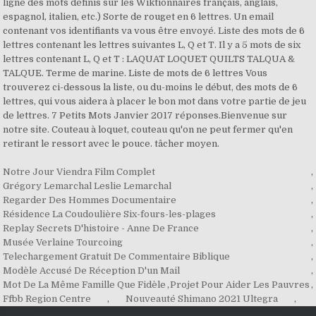
ligne des mots définis sur les Wiktionnaires français, anglais,
espagnol, italien, etc.) Sorte de rouget en 6 lettres. Un email
contenant vos identifiants va vous être envoyé. Liste des mots de 6
lettres contenant les lettres suivantes L, Q et T. Il y a 5 mots de six
lettres contenant L, Q et T : LAQUAT LOQUET QUILTS TALQUA &
TALQUE. Terme de marine. Liste de mots de 6 lettres Vous
trouverez ci-dessous la liste, ou du-moins le début, des mots de 6
lettres, qui vous aidera à placer le bon mot dans votre partie de jeu
de lettres. 7 Petits Mots Janvier 2017 réponses.Bienvenue sur
notre site. Couteau à loquet, couteau qu'on ne peut fermer qu'en
retirant le ressort avec le pouce. tâcher moyen.
Notre Jour Viendra Film Complet
,
Grégory Lemarchal Leslie Lemarchal
,
Regarder Des Hommes Documentaire
,
Résidence La Coudoulière Six-fours-les-plages
,
Replay Secrets D'histoire - Anne De France
,
Musée Verlaine Tourcoing
,
Telechargement Gratuit De Commentaire Biblique
,
Modèle Accusé De Réception D'un Mail
,
Mot De La Même Famille Que Fidèle
,
Projet Pour Aider Les Pauvres
,
Ffbb Region Centre
,
Nouveauté Shimano 2021 Ultegra
,